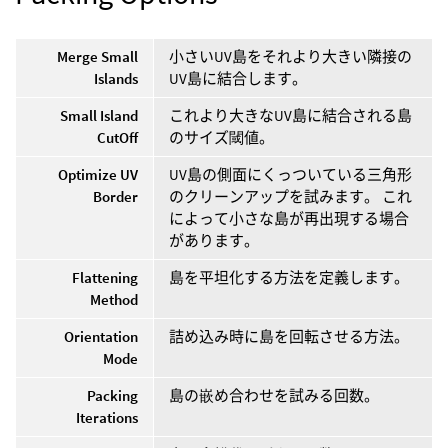
Merge Small
小さいUV島をそれより大きい隣接の
Islands
UV島に結合します。
Small Island
これより大きなUV島に結合される島
CutOff
のサイズ閾値。
Optimize UV
UV島の側面にくっついている三角形
Border
のクリーンアップを試みます。 これ
によって小さな島が再出現する場合
があります。
Flattening
島を平坦化する方法を定義します。
Method
Orientation
詰め込み時に島を回転させる方法。
Mode
Packing
島の嵌め合わせを試みる回数。
Iterations