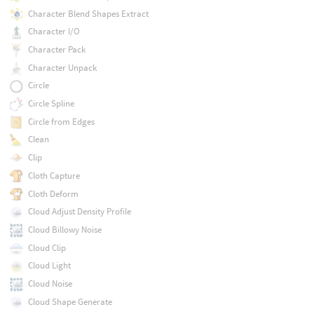
Character Blend Shapes Extract
Character I/O
Character Pack
Character Unpack
Circle
Circle Spline
Circle from Edges
Clean
Clip
Cloth Capture
Cloth Deform
Cloud Adjust Density Profile
Cloud Billowy Noise
Cloud Clip
Cloud Light
Cloud Noise
Cloud Shape Generate