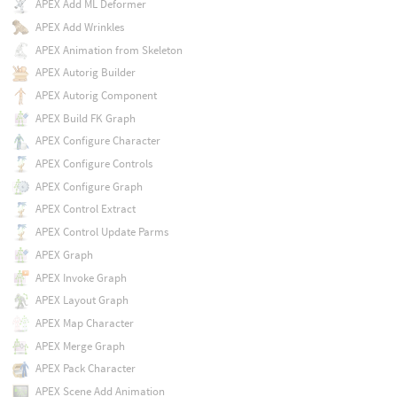
APEX Add ML Deformer
APEX Add Wrinkles
APEX Animation from Skeleton
APEX Autorig Builder
APEX Autorig Component
APEX Build FK Graph
APEX Configure Character
APEX Configure Controls
APEX Configure Graph
APEX Control Extract
APEX Control Update Parms
APEX Graph
APEX Invoke Graph
APEX Layout Graph
APEX Map Character
APEX Merge Graph
APEX Pack Character
APEX Scene Add Animation