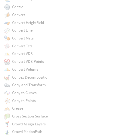
Control
Convert
Convert HeightField
Convert Line
Convert Meta
Convert Tets
Convert VDB
Convert VDB Points
Convert Volume
Convex Decomposition
Copy and Transform
Copy to Curves
Copy to Points
Crease
Cross Section Surface
Crowd Assign Layers
Crowd MotionPath