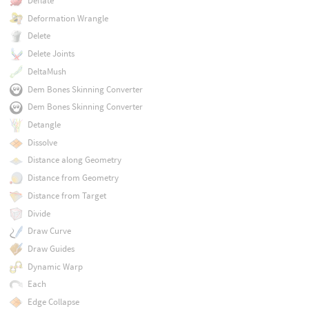
Deflate
Deformation Wrangle
Delete
Delete Joints
DeltaMush
Dem Bones Skinning Converter
Dem Bones Skinning Converter
Detangle
Dissolve
Distance along Geometry
Distance from Geometry
Distance from Target
Divide
Draw Curve
Draw Guides
Dynamic Warp
Each
Edge Collapse