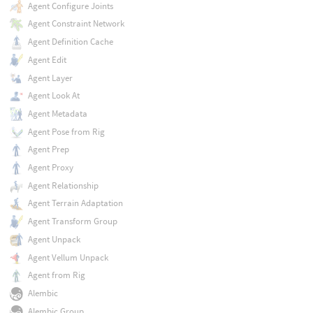
Agent Configure Joints
Agent Constraint Network
Agent Definition Cache
Agent Edit
Agent Layer
Agent Look At
Agent Metadata
Agent Pose from Rig
Agent Prep
Agent Proxy
Agent Relationship
Agent Terrain Adaptation
Agent Transform Group
Agent Unpack
Agent Vellum Unpack
Agent from Rig
Alembic
Alembic Group