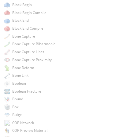
Block Begin
Block Begin Compile
Block End
Block End Compile
Bone Capture
Bone Capture Biharmonic
Bone Capture Lines
Bone Capture Proximity
Bone Deform
Bone Link
Boolean
Boolean Fracture
Bound
Box
Bulge
COP Network
COP Preview Material