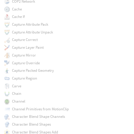
COP2 Network
Cache
Cache If
Capture Attribute Pack
Capture Attribute Unpack
Capture Correct
Capture Layer Paint
Capture Mirror
Capture Override
Capture Packed Geometry
Capture Region
Carve
Chain
Channel
Channel Primitives from MotionClip
Character Blend Shape Channels
Character Blend Shapes
Character Blend Shapes Add