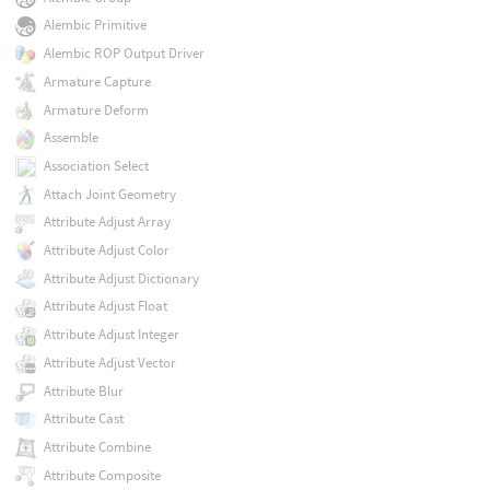
Alembic Primitive
Alembic ROP Output Driver
Armature Capture
Armature Deform
Assemble
Association Select
Attach Joint Geometry
Attribute Adjust Array
Attribute Adjust Color
Attribute Adjust Dictionary
Attribute Adjust Float
Attribute Adjust Integer
Attribute Adjust Vector
Attribute Blur
Attribute Cast
Attribute Combine
Attribute Composite