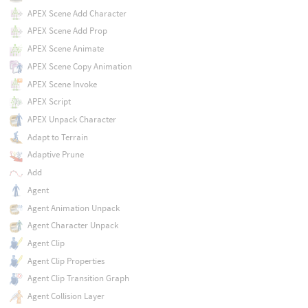
APEX Scene Add Character
APEX Scene Add Prop
APEX Scene Animate
APEX Scene Copy Animation
APEX Scene Invoke
APEX Script
APEX Unpack Character
Adapt to Terrain
Adaptive Prune
Add
Agent
Agent Animation Unpack
Agent Character Unpack
Agent Clip
Agent Clip Properties
Agent Clip Transition Graph
Agent Collision Layer