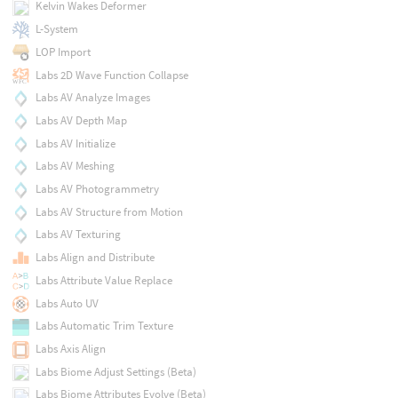
Kelvin Wakes Deformer
L-System
LOP Import
Labs 2D Wave Function Collapse
Labs AV Analyze Images
Labs AV Depth Map
Labs AV Initialize
Labs AV Meshing
Labs AV Photogrammetry
Labs AV Structure from Motion
Labs AV Texturing
Labs Align and Distribute
Labs Attribute Value Replace
Labs Auto UV
Labs Automatic Trim Texture
Labs Axis Align
Labs Biome Adjust Settings (Beta)
Labs Biome Attributes Evolve (Beta)