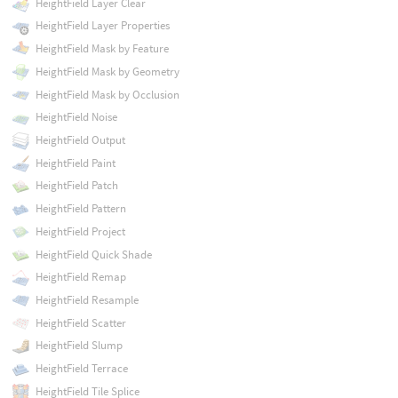
HeightField Layer Clear
HeightField Layer Properties
HeightField Mask by Feature
HeightField Mask by Geometry
HeightField Mask by Occlusion
HeightField Noise
HeightField Output
HeightField Paint
HeightField Patch
HeightField Pattern
HeightField Project
HeightField Quick Shade
HeightField Remap
HeightField Resample
HeightField Scatter
HeightField Slump
HeightField Terrace
HeightField Tile Splice