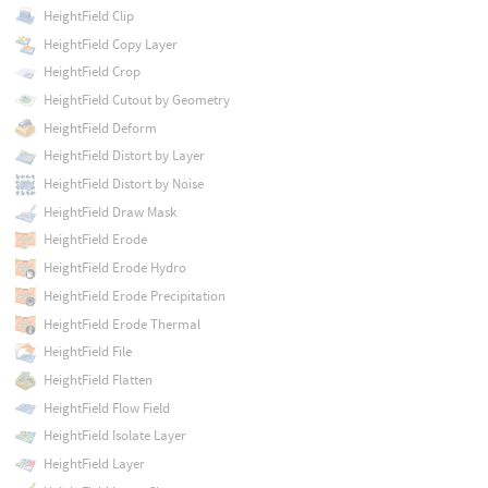
HeightField Clip
HeightField Copy Layer
HeightField Crop
HeightField Cutout by Geometry
HeightField Deform
HeightField Distort by Layer
HeightField Distort by Noise
HeightField Draw Mask
HeightField Erode
HeightField Erode Hydro
HeightField Erode Precipitation
HeightField Erode Thermal
HeightField File
HeightField Flatten
HeightField Flow Field
HeightField Isolate Layer
HeightField Layer