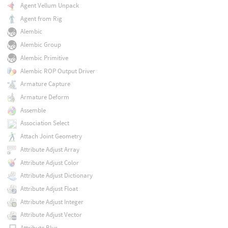
Agent Vellum Unpack
Agent from Rig
Alembic
Alembic Group
Alembic Primitive
Alembic ROP Output Driver
Armature Capture
Armature Deform
Assemble
Association Select
Attach Joint Geometry
Attribute Adjust Array
Attribute Adjust Color
Attribute Adjust Dictionary
Attribute Adjust Float
Attribute Adjust Integer
Attribute Adjust Vector
Attribute Blur