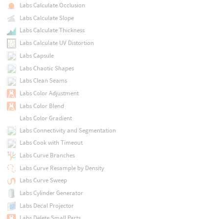
Labs Calculate Occlusion
Labs Calculate Slope
Labs Calculate Thickness
Labs Calculate UV Distortion
Labs Capsule
Labs Chaotic Shapes
Labs Clean Seams
Labs Color Adjustment
Labs Color Blend
Labs Color Gradient
Labs Connectivity and Segmentation
Labs Cook with Timeout
Labs Curve Branches
Labs Curve Resample by Density
Labs Curve Sweep
Labs Cylinder Generator
Labs Decal Projector
Labs Delete Small Parts