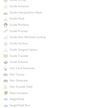
Guide Initialize
Guide Interpolation Mesh
Guide Mask
Guide Partition
Guide Process
Guide Skin Attribute Lookup
Guide Surface
Guide Tangent Space
Guide Transfer
Guide Volume
Hair Card Generate
Hair Clump
Hair Generate
Hair Growth Field
Heat Geodesic
HeightField
HeightField Blur