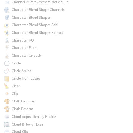
Channel Primitives from MotionClip
Character Blend Shape Channels
Character Blend Shapes
Character Blend Shapes Add
Character Blend Shapes Extract
Character I/O
Character Pack
Character Unpack
Circle
Circle Spline
Circle from Edges
Clean
Clip
Cloth Capture
Cloth Deform
Cloud Adjust Density Profile
Cloud Billowy Noise
Cloud Clip