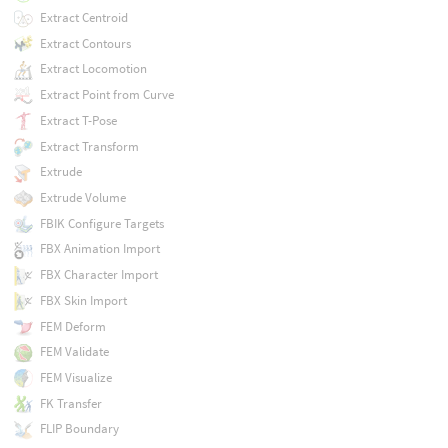
Extract Centroid
Extract Contours
Extract Locomotion
Extract Point from Curve
Extract T-Pose
Extract Transform
Extrude
Extrude Volume
FBIK Configure Targets
FBX Animation Import
FBX Character Import
FBX Skin Import
FEM Deform
FEM Validate
FEM Visualize
FK Transfer
FLIP Boundary