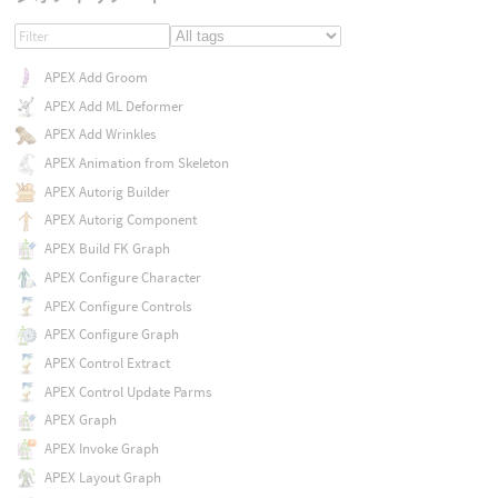
APEX Add Groom
APEX Add ML Deformer
APEX Add Wrinkles
APEX Animation from Skeleton
APEX Autorig Builder
APEX Autorig Component
APEX Build FK Graph
APEX Configure Character
APEX Configure Controls
APEX Configure Graph
APEX Control Extract
APEX Control Update Parms
APEX Graph
APEX Invoke Graph
APEX Layout Graph