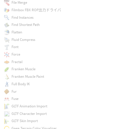
File Merge
Filmbox FBX ROP出力ドライバ
Find Instances
Find Shortest Path
Flatten
Fluid Compress
Font
Force
Fractal
Franken Muscle
Franken Muscle Paint
Full Body IK
Fur
Fuse
GLTF Animation Import
GLTF Character Import
GLTF Skin Import
Gaea Terrain Color Visualizer