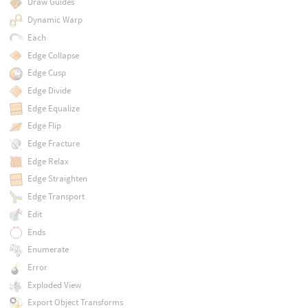
Draw Guides
Dynamic Warp
Each
Edge Collapse
Edge Cusp
Edge Divide
Edge Equalize
Edge Flip
Edge Fracture
Edge Relax
Edge Straighten
Edge Transport
Edit
Ends
Enumerate
Error
Exploded View
Export Object Transforms