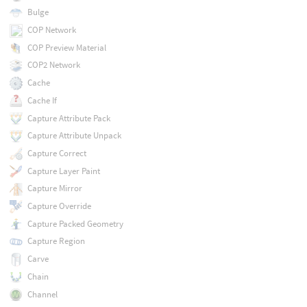
Bulge
COP Network
COP Preview Material
COP2 Network
Cache
Cache If
Capture Attribute Pack
Capture Attribute Unpack
Capture Correct
Capture Layer Paint
Capture Mirror
Capture Override
Capture Packed Geometry
Capture Region
Carve
Chain
Channel