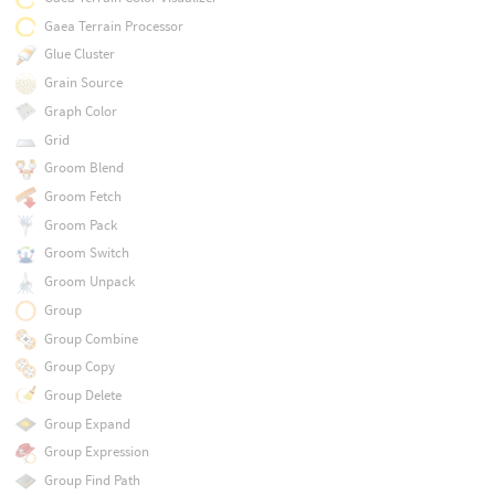
Gaea Terrain Processor
Glue Cluster
Grain Source
Graph Color
Grid
Groom Blend
Groom Fetch
Groom Pack
Groom Switch
Groom Unpack
Group
Group Combine
Group Copy
Group Delete
Group Expand
Group Expression
Group Find Path