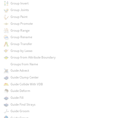
Group Invert
Group Joints
Group Paint
Group Promote
Group Range
Group Rename
Group Transfer
Group by Lasso
Group from Attribute Boundary
Groups from Name
Guide Advect
Guide Clump Center
Guide Collide With VDB
Guide Deform
Guide Fill
Guide Find Strays
Guide Groom
Guide Group