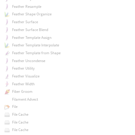
Feather Resample
Feather Shape Organize
Feather Surface
Feather Surface Blend
Feather Template Assign
Feather Template Interpolate
Feather Template from Shape
Feather Uncondense
Feather Utility
Feather Visualize
Feather Width
Fiber Groom
Filament Advect
File
File Cache
File Cache
File Cache