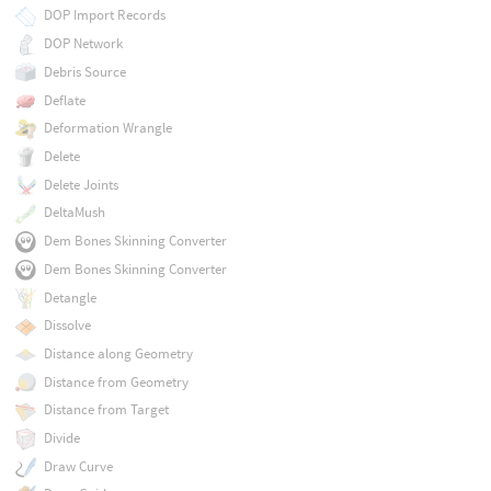
DOP Import Records
DOP Network
Debris Source
Deflate
Deformation Wrangle
Delete
Delete Joints
DeltaMush
Dem Bones Skinning Converter
Dem Bones Skinning Converter
Detangle
Dissolve
Distance along Geometry
Distance from Geometry
Distance from Target
Divide
Draw Curve