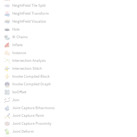
HeightField Tile Split
HeightField Transform
HeightField Visualize
Hole
IK Chains
Inflate
Instance
Intersection Analysis
Intersection Stitch
Invoke Compiled Block
Invoke Compiled Graph
IsoOffset
Join
Joint Capture Biharmonic
Joint Capture Paint
Joint Capture Proximity
Joint Deform