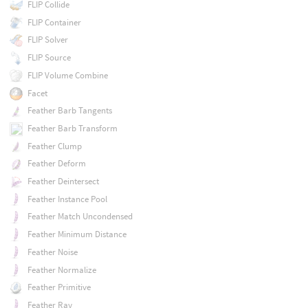
FLIP Collide
FLIP Container
FLIP Solver
FLIP Source
FLIP Volume Combine
Facet
Feather Barb Tangents
Feather Barb Transform
Feather Clump
Feather Deform
Feather Deintersect
Feather Instance Pool
Feather Match Uncondensed
Feather Minimum Distance
Feather Noise
Feather Normalize
Feather Primitive
Feather Ray