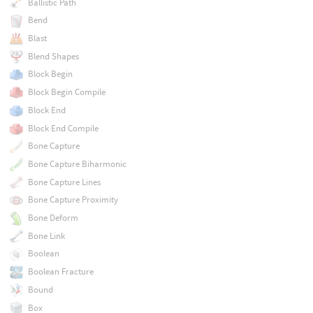
Ballistic Path
Bend
Blast
Blend Shapes
Block Begin
Block Begin Compile
Block End
Block End Compile
Bone Capture
Bone Capture Biharmonic
Bone Capture Lines
Bone Capture Proximity
Bone Deform
Bone Link
Boolean
Boolean Fracture
Bound
Box