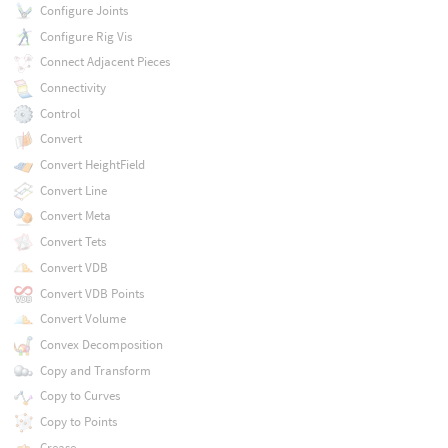
Configure Joints
Configure Rig Vis
Connect Adjacent Pieces
Connectivity
Control
Convert
Convert HeightField
Convert Line
Convert Meta
Convert Tets
Convert VDB
Convert VDB Points
Convert Volume
Convex Decomposition
Copy and Transform
Copy to Curves
Copy to Points
Crease