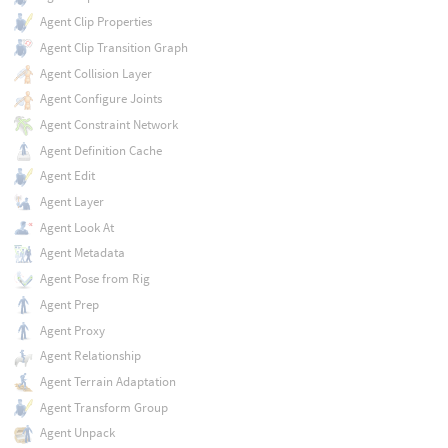
Agent Clip Properties
Agent Clip Transition Graph
Agent Collision Layer
Agent Configure Joints
Agent Constraint Network
Agent Definition Cache
Agent Edit
Agent Layer
Agent Look At
Agent Metadata
Agent Pose from Rig
Agent Prep
Agent Proxy
Agent Relationship
Agent Terrain Adaptation
Agent Transform Group
Agent Unpack