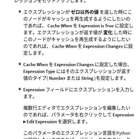
レッションをセットアップします。
エクスプレッションが
ゼロ以外の値
を返した時にこ
のノードがキャッシュを再生成するようにしたいの
であれば、
Cache When
を
Expression is True
に設定し
ます。エクスプレッションが返す値が
変化
した時に
このノードがキャッシュを再生成するようにしたい
のであれば、
Cache When
を
Expression Changes
に設
定します。
Cache When
を
Expression Changes
に設定した場合、
Expression Type
にはそのエクスプレッションが返す
値のタイプ(
Number
または
String
)を設定します。
Expression
フィールドにエクスプレッションを入力し
ます。
複数行エディタでエクスプレッションを編集したい
のであれば、パラメータを右クリックして
Expression
▸ Edit Expression
を選択します。
このパラメータのエクスプレッション言語をPython