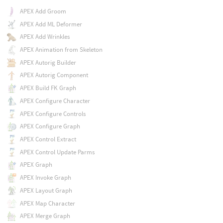
APEX Add Groom
APEX Add ML Deformer
APEX Add Wrinkles
APEX Animation from Skeleton
APEX Autorig Builder
APEX Autorig Component
APEX Build FK Graph
APEX Configure Character
APEX Configure Controls
APEX Configure Graph
APEX Control Extract
APEX Control Update Parms
APEX Graph
APEX Invoke Graph
APEX Layout Graph
APEX Map Character
APEX Merge Graph