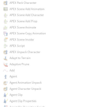
APEX Pack Character
APEX Scene Add Animation
APEX Scene Add Character
APEX Scene Add Prop
APEX Scene Animate
APEX Scene Copy Animation
APEX Scene Invoke
APEX Script
APEX Unpack Character
Adapt to Terrain
Adaptive Prune
Add
Agent
Agent Animation Unpack
Agent Character Unpack
Agent Clip
Agent Clip Properties