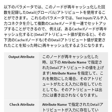
以下のパラメータでは、このノードが再キャッシュ化した回
数を記録したDetail(グローバル)アトリビュートを使用するこ
とができます。 これらのパラメータでは、Test Inputsマルチ入
力コネクタを介して複数のCache Ifノードを一連でセットアッ
プすることができるので、 例えば、あるCache Ifノードが再キ
ャッシュ化すると(Detailアトリビュート値が変わると)、その
下流のCache Ifノードも(そのDetailアトリビュート値が変更さ
れたことを知った時に)再キャッシュ化するようになります。
Output Attribute
このノードが再キャッシュ化した
時、以下の
Attribute Name
で指定さ
れたDetailアトリビュートの値を上げ
ます(
Attribute Name
を指定して、こ
れを無効にした場合、そのアトリビ
ュートがたとえ入力に存在していた
としても、そのアトリビュートは出
力には書き出されなくなります)。
Check Attribute
Attribute Name
で指定されたDetailア
トリビュートが入力に存在してい