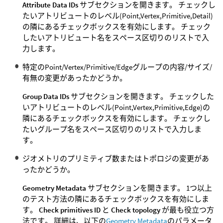
Attribute Data IDs
サブセクションを開きます。 チェックし
たいアトリビュートのレベル(Point,Vertex,Primitive,Detail)
の隣にあるチェックボックスを有効にします。 チェック
したいアトリビュート名をスペース区切りのリストで入
力します。
特定のPoint/Vertex/Primitive/Edgeグループの内容/サイズ/
有無の変更があったかどうか。
Group Data IDs
サブセクションを開きます。 チェックした
いアトリビュートのレベル(Point,Vertex,Primitive,Edge)の
隣にあるチェックボックスを有効にします。 チェックし
たいグループ名をスペース区切りのリストで入力しま
す。
ジオメトリのプリミティブ数またはトポロジの変更があ
ったかどうか。
Geometry Metadata
サブセクションを開きます。 1つ以上
のテスト方法の隣にあるチェックボックスを有効にしま
す。
Check primitives ID
と
Check topology
が最も役立つ方
法です。 詳細は、以下の
Geometry Metadata
のパラメータ