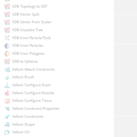
VDB Topology to SDF
VDB Vector Split
VDB Vector from Scalar
VDB Visualize Tree
VDB from Particle Fluid
VDB from Particles
VDB from Polygons
VDB to Spheres
Vellum Attach Constraints
Vellum Brush
Vellum Configure Grain
Vellum Configure Muscles
Vellum Configure Tissue
Vellum Constraint Properties
Vellum Constraints
Vellum Drape
Vellum I/O