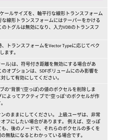
スケールサイズを、軸平行な線形トランスフォーム
行な線形トランスフォームにはテーパーをかける
このトグルは無効になり、入力VDBのトランスフ
ly”の時、トランスフォームをVector Typeに応じてベク
用します。
スケール)は、符号付き距離を無効にする場合があ
このオプションは、SDFボリュームにのみ影響を
に対して有効にしてください。
ブの“背景”(空っぽ)の値のボクセルを削除しま
グによってアクティブで“空っぽ”のボクセルが作
す。
ンのままにしてください。 上級ユーザは、非常
オフにしたい場合があります。 例えば、空っぽ
)しても、後のノードで、それらのボクセルの多くを
間の無駄になるとわかっている場合です。