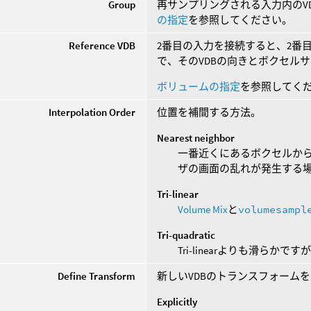
Group
再サンプリングされる入力内のV
の指定
を参照してください。
Reference VDB
2番目の入力を接続すると、2番
で、そのVDBの向きとボクセル
ボリュームの指定
を参照してく
Interpolation Order
位置を補間する方法。
Nearest neighbor
一番近くにあるボクセルから
ザの画面の乱れが発生する
Tri-linear
Volume Mix
と
volumesampl
Tri-quadratic
Tri-linearよりも滑らか
Define Transform
新しいVDBのトランスフォーム
Explicitly