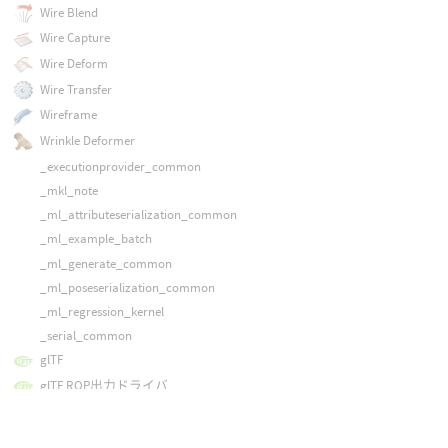
Wire Blend
Wire Capture
Wire Deform
Wire Transfer
Wireframe
Wrinkle Deformer
_executionprovider_common
_mkl_note
_ml_attributeserialization_common
_ml_example_batch
_ml_generate_common
_ml_poseserialization_common
_ml_regression_kernel
_serial_common
glTF
glTF ROP出力ドライバ
rop_ml_exampleraw
ポイントキャプチャ