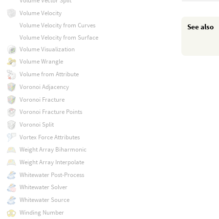
Volume Vector Split
Volume Velocity
Volume Velocity from Curves
See also
Volume Velocity from Surface
Volume Visualization
Volume Wrangle
Volume from Attribute
Voronoi Adjacency
Voronoi Fracture
Voronoi Fracture Points
Voronoi Split
Vortex Force Attributes
Weight Array Biharmonic
Weight Array Interpolate
Whitewater Post-Process
Whitewater Solver
Whitewater Source
Winding Number