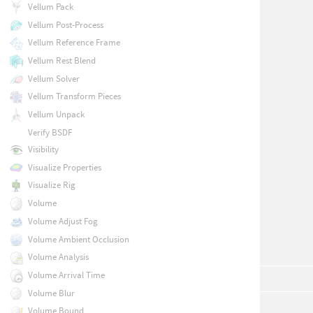
Vellum Pack
Vellum Post-Process
Vellum Reference Frame
Vellum Rest Blend
Vellum Solver
Vellum Transform Pieces
Vellum Unpack
Verify BSDF
Visibility
Visualize Properties
Visualize Rig
Volume
Volume Adjust Fog
Volume Ambient Occlusion
Volume Analysis
Volume Arrival Time
Volume Blur
Volume Bound