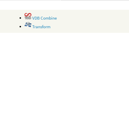
VDB Combine
Transform