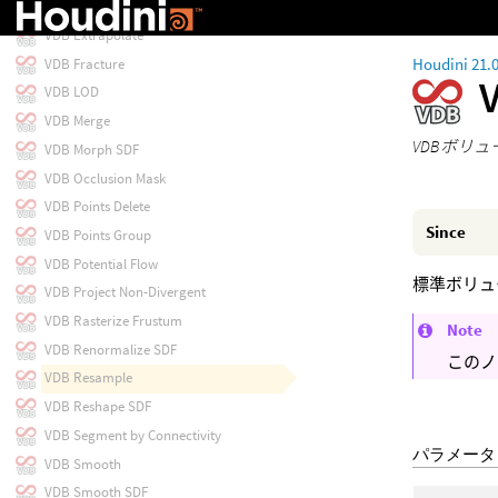
VDB Diagnostics
VDB Extrapolate
Houdini 21.
VDB Fracture
VDB LOD
VDB Merge
VDBボリ
VDB Morph SDF
VDB Occlusion Mask
VDB Points Delete
Since
VDB Points Group
VDB Potential Flow
標準ボリュ
VDB Project Non-Divergent
VDB Rasterize Frustum
Note
VDB Renormalize SDF
このノ
VDB Resample
VDB Reshape SDF
VDB Segment by Connectivity
パラメータ
VDB Smooth
VDB Smooth SDF