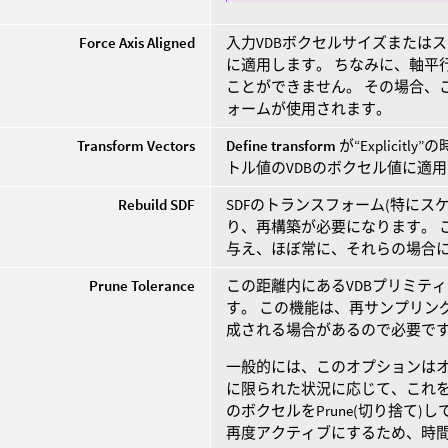
Force Axis Aligned
入力VDBボクセルサイズまたは
に適用します。 ちなみに、軸平
ことができません。 その場合、
ォームが使用されます。
Transform Vectors
Define transform
が“Explicit
トル値のVDBのボクセル値に適
Rebuild SDF
SDFのトランスフォーム(特に
り、再構築が必要になります。 
与え、ほぼ常に、それらの場合
Prune Tolerance
この距離内にあるVDBプリミティ
す。 この機能は、再サンプリン
成される場合があるので必要で
一般的には、このオプションはオ
に限られた状況に応じて、これを
のボクセルをPrune(切り捨て
再度アクティブにするため、時