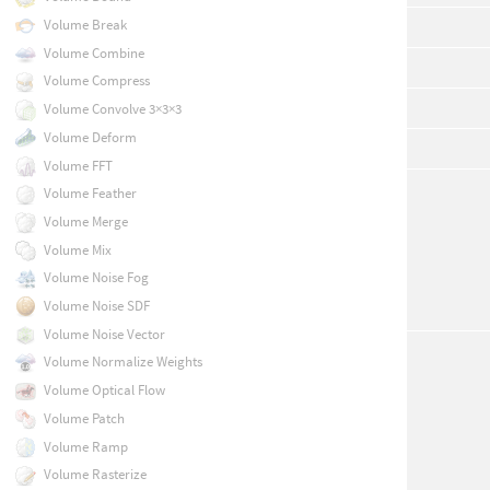
Volume Break
Volume Combine
Volume Compress
Volume Convolve 3×3×3
Volume Deform
Volume FFT
Volume Feather
Volume Merge
Volume Mix
Volume Noise Fog
Volume Noise SDF
Volume Noise Vector
Volume Normalize Weights
Volume Optical Flow
Volume Patch
Volume Ramp
Volume Rasterize