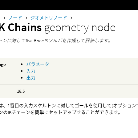
0
ノード
ジオメトリノード
IK Chains
geometry node
トンに対してTwo-Bone IKソルバを作成して評価します。
age
パラメータ
入力
出力
18.5
では、1番目の入力スケルトンに対してゴールを使用して(オプションで
ーンのIKチェーンを簡単にセットアップすることができます。