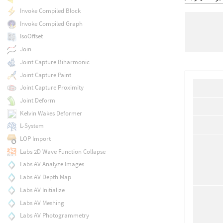
Invoke Compiled Block
Invoke Compiled Graph
IsoOffset
Join
Joint Capture Biharmonic
Joint Capture Paint
Joint Capture Proximity
Joint Deform
Kelvin Wakes Deformer
L-System
LOP Import
Labs 2D Wave Function Collapse
Labs AV Analyze Images
Labs AV Depth Map
Labs AV Initialize
Labs AV Meshing
Labs AV Photogrammetry