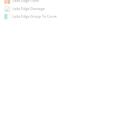
Labs Edge Color
Labs Edge Damage
Labs Edge Group To Curve
Labs Edge Group to Polylines
Labs Edge Smooth
Labs Export UV Wireframe
Labs Extract Borders
Labs Extract Filename
Labs Extract Silhouette
Labs FBX Archive Import
Labs Fast Remesh
Labs Flowmap
Labs Flowmap Obstacle
Labs Flowmap Visualize
Labs Flowmap to Color
Labs Gaea Tor Processor
Labs GameRes
Labs GoZ Export