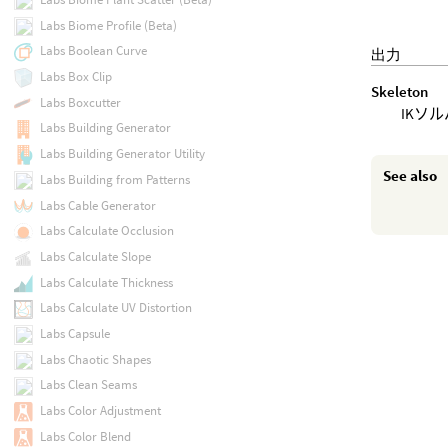
Labs Biome Profile (Beta)
Labs Boolean Curve
出力
Labs Box Clip
Skeleton
Labs Boxcutter
IKソ
Labs Building Generator
Labs Building Generator Utility
See also
Labs Building from Patterns
Labs Cable Generator
Labs Calculate Occlusion
Labs Calculate Slope
Labs Calculate Thickness
Labs Calculate UV Distortion
Labs Capsule
Labs Chaotic Shapes
Labs Clean Seams
Labs Color Adjustment
Labs Color Blend