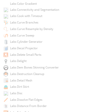
Labs Color Gradient
Labs Connectivity and Segmentation
Labs Cook with Timeout
Labs Curve Branches
Labs Curve Resample by Density
Labs Curve Sweep
Labs Cylinder Generator
Labs Decal Projector
Labs Delete Small Parts
Labs Delight
Labs Dem Bones Skinning Converter
Labs Destruction Cleanup
Labs Detail Mesh
Labs Dirt Skirt
Labs Disc
Labs Dissolve Flat Edges
Labs Distance From Border