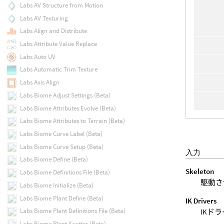
Labs AV Structure from Motion
Labs AV Texturing
Labs Align and Distribute
Labs Attribute Value Replace
Labs Auto UV
Labs Automatic Trim Texture
Labs Axis Align
Labs Biome Adjust Settings (Beta)
Labs Biome Attributes Evolve (Beta)
Labs Biome Attributes to Terrain (Beta)
Labs Biome Curve Label (Beta)
Labs Biome Curve Setup (Beta)
入力
Labs Biome Define (Beta)
Skeleton
Labs Biome Definitions File (Beta)
駆動さ
Labs Biome Initialize (Beta)
Labs Biome Plant Define (Beta)
IK Drivers
Labs Biome Plant Definitions File (Beta)
IKド
Labs Biome Plant Scatter (Beta)