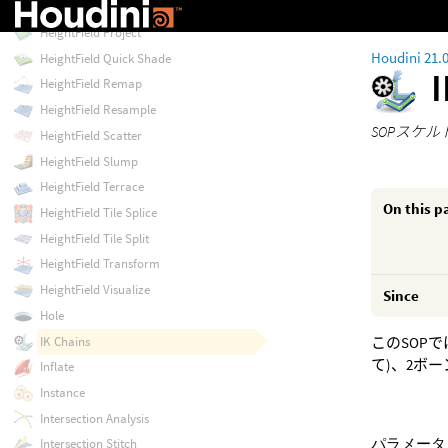
HeightField Pattern
HeightField Project
Houdini 21.
HeightField Quick Shade
HeightField Remap
HeightField Resample
SOPスケル
HeightField Scatter
HeightField Slump
HeightField Terrace
On this p
HeightField Tile Splice
HeightField Tile Split
HeightField Transform
HeightField Visualize
Since
Hole
IK Chains
このSOP
て)、2ボ
Inflate
Instance
Intersection Analysis
パラメータ
Intersection Stitch