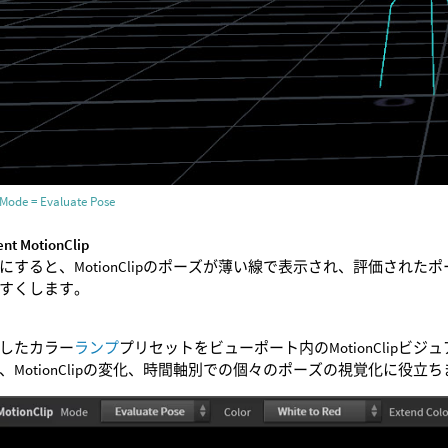
Mode = Evaluate Pose
ent MotionClip
にすると、MotionClipのポーズが薄い線で表示され、評価されたポー
すくします。
したカラー
ランプ
プリセットをビューポート内のMotionClipビ
、MotionClipの変化、時間軸別での個々のポーズの視覚化に役立