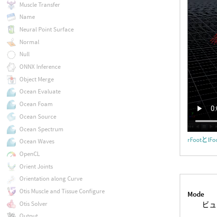
Muscle Transfer
Name
Neural Point Surface
Normal
Null
ONNX Inference
Object Merge
Ocean Evaluate
Ocean Foam
Ocean Source
Ocean Spectrum
rFootとlFo
Ocean Waves
OpenCL
Orient Joints
Orientation along Curve
Otis Muscle and Tissue Configure
Mode
Otis Solver
ビュ
Output