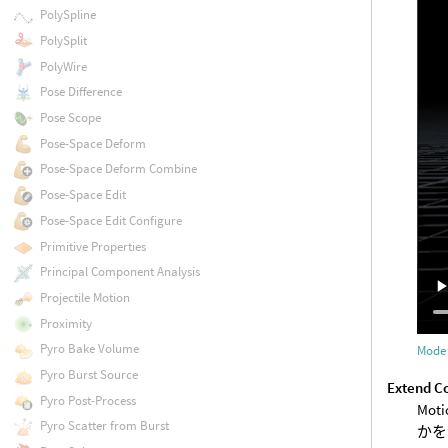
PolySpline
PolySplit
PolyWire
Pose Difference
Pose Scope
Pose-Space Deform
Pose-Space Deform Combine
Pose-Space Edit
Pose-Space Edit Configure
Primitive Properties
Principal Component Analysis
Projectile Motion
Proximity
Pyro Bake Volume
Mode 
Pyro Burst Source
Extend C
Pyro Post-Process
Mo
Pyro Scatter from Burst
かを