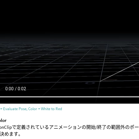
= Evaluate Pose, Color = White to Red
olor
tionClipで定義されているアニメーションの開始/終了の範囲外
決めます。