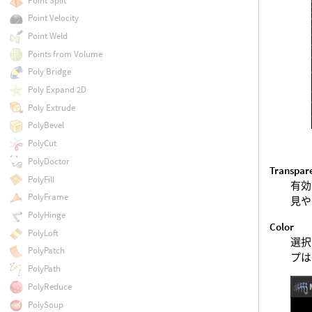
Point Split
Point Velocity
Point Weld
Points from Volume
Poly Bridge
Poly Expand 2D
Poly Extrude
PolyBevel
PolyCut
PolyDoctor
Transpar
PolyFill
有効
PolyFrame
見や
PolyHinge
Color
PolyLoft
選択
PolyPatch
プは
PolyPath
PolyReduce
PolySoup