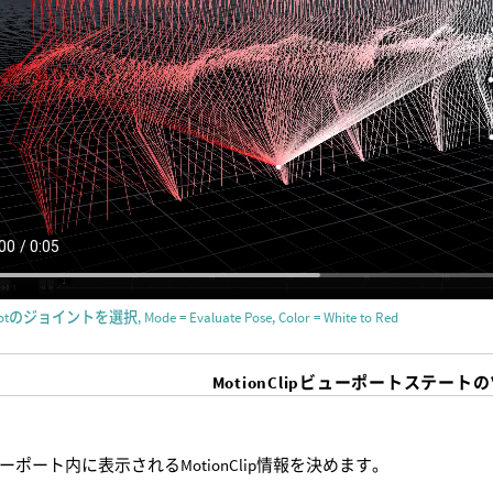
otのジョイントを選択, Mode = Evaluate Pose, Color = White to Red
MotionClipビューポートステート
ーポート内に表示されるMotionClip情報を決めます。