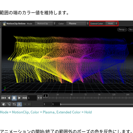
範囲の端のカラー値を維持します。
Mode = MotionClip, Color = Plasma, Extended Color = Hold
アニメーションの開始/終了の範囲外のポーズの色を灰色にします