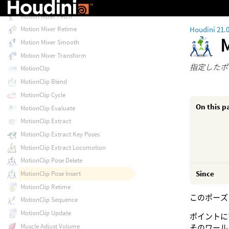
Motion Mixer
Motion Mixer Fetch
Houdini 21.
Motion Mixer Retime
Motion Mixer Smooth
Motion Mixer Transform
指定したポー
MotionClip
MotionClip Blend
MotionClip Cycle
On this p
MotionClip Evaluate
MotionClip Extract
MotionClip Extract Key Poses
MotionClip Extract Locomotion
MotionClip Pose Delete
Since
MotionClip Pose Insert
MotionClip Retime
このポーズ
MotionClip Sequence
MotionClip Update
ポイントに
Muscle Adjust Volume
そのワール