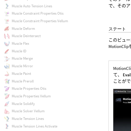
で、そのア
Muscle Auto Tension Lines
Muscle Constraint Properties Otis
Muscle Constraint Properties Vellum
Muscle Deform
ステート
Muscle Deintersect
このビュー
Muscle Flex
MotionC
Muscle ID
Muscle Merge
Muscle Mirror
Moti
Muscle Paint
て、
Eva
ことがで
Muscle Preroll
Muscle Properties Otis
Muscle Properties Vellum
Muscle Solidify
Muscle Solver Vellum
Muscle Tension Lines
Muscle Tension Lines Activate