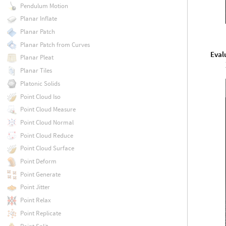
Pendulum Motion
Planar Inflate
Planar Patch
Planar Patch from Curves
Eval
Planar Pleat
Planar Tiles
Platonic Solids
Point Cloud Iso
Point Cloud Measure
Point Cloud Normal
Point Cloud Reduce
Point Cloud Surface
Point Deform
Point Generate
Point Jitter
Point Relax
Point Replicate