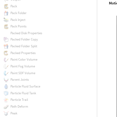
Moti
Pack
Pack Folder
Pack Inject
Pack Points
Packed Disk Properties
Packed Folder Copy
Packed Folder Split
Packed Properties
Paint Color Volume
Paint Fog Volume
Paint SDF Volume
Parent Joints
Particle Fluid Surface
Particle Fluid Tank
Particle Trail
Path Deform
Peak