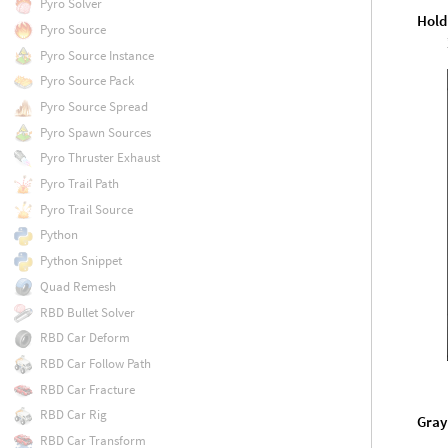
Pyro Solver
Hold
Pyro Source
Pyro Source Instance
Pyro Source Pack
Pyro Source Spread
Pyro Spawn Sources
Pyro Thruster Exhaust
Pyro Trail Path
Pyro Trail Source
Python
Python Snippet
Quad Remesh
RBD Bullet Solver
RBD Car Deform
RBD Car Follow Path
RBD Car Fracture
RBD Car Rig
Gray
RBD Car Transform