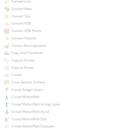
Convert Line
Convert Meta
Convert Tets
Convert VDB
Convert VDB Points
Convert Volume
Convex Decomposition
Copy and Transform
Copy to Curves
Copy to Points
Crease
Cross Section Surface
Crowd Assign Layers
Crowd MotionPath
Crowd MotionPath Arcing Layer
Crowd MotionPath Avoid
Crowd MotionPath Edit
Crowd MotionPath Evaluate