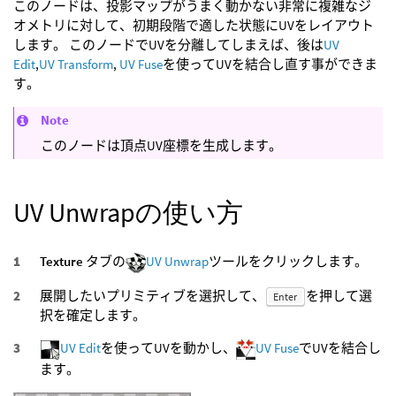
このノードは、投影マップがうまく動かない非常に複雑なジ
オメトリに対して、初期段階で適した状態にUVをレイアウト
します。 このノードでUVを分離してしまえば、後は
UV
Edit
,
UV Transform
,
UV Fuse
を使ってUVを結合し直す事ができま
す。
Note
このノードは頂点UV座標を生成します。
UV Unwrapの使い方
Texture
タブの
UV Unwrap
ツールをクリックします。
展開したいプリミティブを選択して、
を押して選
Enter
択を確定します。
UV Edit
を使ってUVを動かし、
UV Fuse
でUVを結合し
ます。