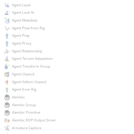
Agent Layer
Agent Look At
Agent Metadata
Agent Pose from Rig
Agent Prep
Agent Proxy
Agent Relationship
Agent Terrain Adaptation
Agent Transform Group
Agent Unpack
Agent Vellum Unpack
Agent from Rig
Alembic
Alembic Group
Alembic Primitive
Alembic ROP Output Driver
Armature Capture