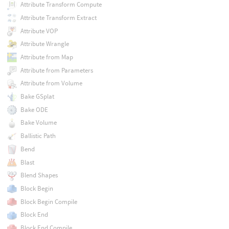
Attribute Transform Compute
Attribute Transform Extract
Attribute VOP
Attribute Wrangle
Attribute from Map
Attribute from Parameters
Attribute from Volume
Bake GSplat
Bake ODE
Bake Volume
Ballistic Path
Bend
Blast
Blend Shapes
Block Begin
Block Begin Compile
Block End
Block End Compile