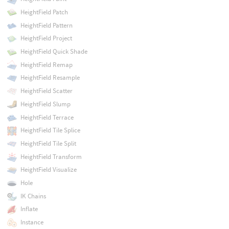
HeightField Patch
HeightField Pattern
HeightField Project
HeightField Quick Shade
HeightField Remap
HeightField Resample
HeightField Scatter
HeightField Slump
HeightField Terrace
HeightField Tile Splice
HeightField Tile Split
HeightField Transform
HeightField Visualize
Hole
IK Chains
Inflate
Instance