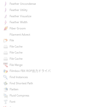
Feather Uncondense
Feather Utility
Feather Visualize
Feather Width
Fiber Groom
Filament Advect
File
File Cache
File Cache
File Cache
File Merge
Filmbox FBX ROP出力ドライバ
Find Instances
Find Shortest Path
Flatten
Fluid Compress
Font