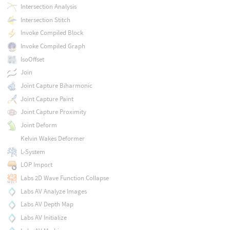
Intersection Analysis
Intersection Stitch
Invoke Compiled Block
Invoke Compiled Graph
IsoOffset
Join
Joint Capture Biharmonic
Joint Capture Paint
Joint Capture Proximity
Joint Deform
Kelvin Wakes Deformer
L-System
LOP Import
Labs 2D Wave Function Collapse
Labs AV Analyze Images
Labs AV Depth Map
Labs AV Initialize