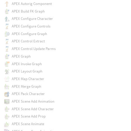
APEX Autorig Component
APEX Build FK Graph
APEX Configure Character
APEX Configure Controls
APEX Configure Graph
APEX Control Extract
APEX Control Update Parms
APEX Graph
APEX Invoke Graph
APEX Layout Graph
APEX Map Character
APEX Merge Graph
APEX Pack Character
APEX Scene Add Animation
APEX Scene Add Character
APEX Scene Add Prop
APEX Scene Animate