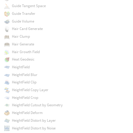
Guide Tangent Space
Guide Transfer
Guide Volume
Hair Card Generate
Hair Clump
Hair Generate
Hair Growth Field
Heat Geodesic
HeightField
HeightField Blur
HeightField Clip
HeightField Copy Layer
HeightField Crop
HeightField Cutout by Geometry
HeightField Deform
HeightField Distort by Layer
HeightField Distort by Noise