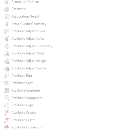
Armature Deform
Assemble
Association Select
Attach Joint Geometry
Attribute Adjust Array
Attribute Adjust Color
Attribute Adjust Dictionary
Attribute Adjust Float
Attribute Adjust Integer
Attribute Adjust Vector
Attribute Blur
Attribute Cast
Attribute Combine
Attribute Composite
Attribute Copy
Attribute Create
Attribute Delete
Attribute Expression