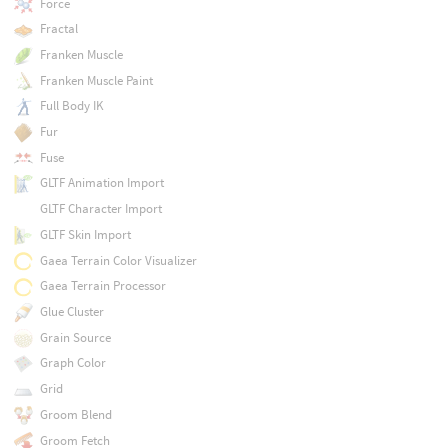
Force
Fractal
Franken Muscle
Franken Muscle Paint
Full Body IK
Fur
Fuse
GLTF Animation Import
GLTF Character Import
GLTF Skin Import
Gaea Terrain Color Visualizer
Gaea Terrain Processor
Glue Cluster
Grain Source
Graph Color
Grid
Groom Blend
Groom Fetch