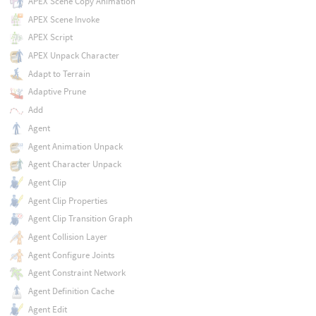
APEX Scene Copy Animation
APEX Scene Invoke
APEX Script
APEX Unpack Character
Adapt to Terrain
Adaptive Prune
Add
Agent
Agent Animation Unpack
Agent Character Unpack
Agent Clip
Agent Clip Properties
Agent Clip Transition Graph
Agent Collision Layer
Agent Configure Joints
Agent Constraint Network
Agent Definition Cache
Agent Edit