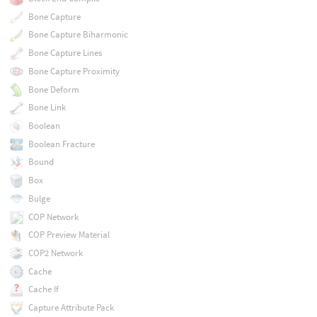
Bone Capture
Bone Capture Biharmonic
Bone Capture Lines
Bone Capture Proximity
Bone Deform
Bone Link
Boolean
Boolean Fracture
Bound
Box
Bulge
COP Network
COP Preview Material
COP2 Network
Cache
Cache If
Capture Attribute Pack