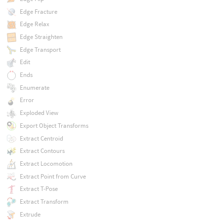
Edge Fracture
Edge Relax
Edge Straighten
Edge Transport
Edit
Ends
Enumerate
Error
Exploded View
Export Object Transforms
Extract Centroid
Extract Contours
Extract Locomotion
Extract Point from Curve
Extract T-Pose
Extract Transform
Extrude