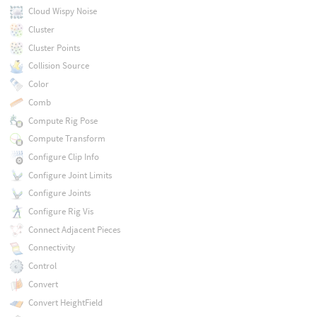
Cloud Wispy Noise
Cluster
Cluster Points
Collision Source
Color
Comb
Compute Rig Pose
Compute Transform
Configure Clip Info
Configure Joint Limits
Configure Joints
Configure Rig Vis
Connect Adjacent Pieces
Connectivity
Control
Convert
Convert HeightField