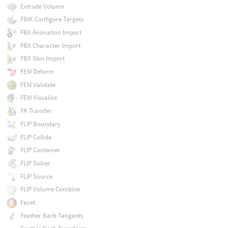
Extrude Volume
FBIK Configure Targets
FBX Animation Import
FBX Character Import
FBX Skin Import
FEM Deform
FEM Validate
FEM Visualize
FK Transfer
FLIP Boundary
FLIP Collide
FLIP Container
FLIP Solver
FLIP Source
FLIP Volume Combine
Facet
Feather Barb Tangents