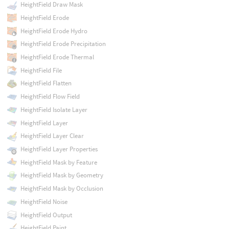
HeightField Draw Mask
HeightField Erode
HeightField Erode Hydro
HeightField Erode Precipitation
HeightField Erode Thermal
HeightField File
HeightField Flatten
HeightField Flow Field
HeightField Isolate Layer
HeightField Layer
HeightField Layer Clear
HeightField Layer Properties
HeightField Mask by Feature
HeightField Mask by Geometry
HeightField Mask by Occlusion
HeightField Noise
HeightField Output
HeightField Paint