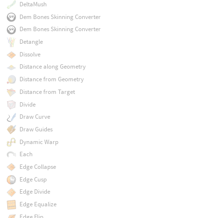
DeltaMush
Dem Bones Skinning Converter
Dem Bones Skinning Converter
Detangle
Dissolve
Distance along Geometry
Distance from Geometry
Distance from Target
Divide
Draw Curve
Draw Guides
Dynamic Warp
Each
Edge Collapse
Edge Cusp
Edge Divide
Edge Equalize
Edge Flip