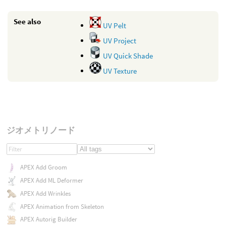
See also
UV Pelt
UV Project
UV Quick Shade
UV Texture
ジオメトリノード
APEX Add Groom
APEX Add ML Deformer
APEX Add Wrinkles
APEX Animation from Skeleton
APEX Autorig Builder