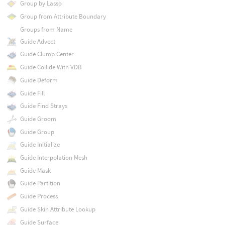
Group by Lasso
Group from Attribute Boundary
Groups from Name
Guide Advect
Guide Clump Center
Guide Collide With VDB
Guide Deform
Guide Fill
Guide Find Strays
Guide Groom
Guide Group
Guide Initialize
Guide Interpolation Mesh
Guide Mask
Guide Partition
Guide Process
Guide Skin Attribute Lookup
Guide Surface