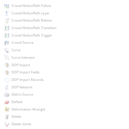
Crowd MotionPath Follow
Crowd MotionPath Layer
Crowd MotionPath Retime
Crowd MotionPath Transition
Crowd MotionPath Trigger
Crowd Source
Curve
Curve Intersect
DOP Import
DOP Import Fields
DOP Import Records
DOP Network
Debris Source
Deflate
Deformation Wrangle
Delete
Delete Joints