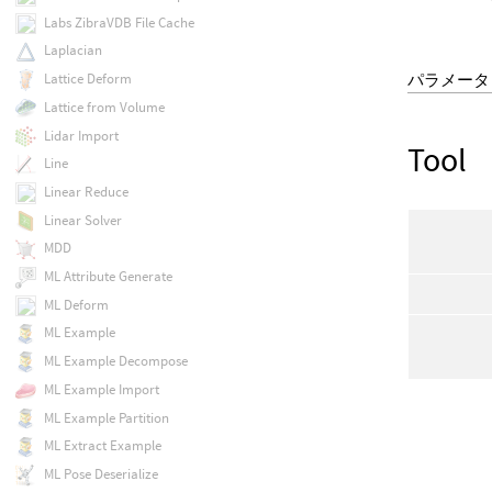
Labs ZibraVDB File Cache
Laplacian
パラメータ
Lattice Deform
Lattice from Volume
Lidar Import
Tool
Line
Linear Reduce
Linear Solver
MDD
ML Attribute Generate
ML Deform
ML Example
ML Example Decompose
ML Example Import
ML Example Partition
ML Extract Example
ML Pose Deserialize