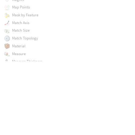
Map Points
Mask by Feature
Match Axis
Match Size
Match Topology
Material
Measure
Measure Thickness
Merge
Merge Packed
MetaGroups
Metaball
Mirror
Mocap Import
Mocap Stream
Motion Mixer
Motion Mixer Fetch