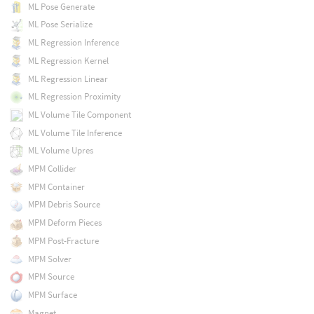
ML Pose Generate
ML Pose Serialize
ML Regression Inference
ML Regression Kernel
ML Regression Linear
ML Regression Proximity
ML Volume Tile Component
ML Volume Tile Inference
ML Volume Upres
MPM Collider
MPM Container
MPM Debris Source
MPM Deform Pieces
MPM Post-Fracture
MPM Solver
MPM Source
MPM Surface
Magnet