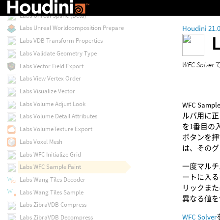
Labs Unreal Pivot Painter
Labs Unreal Spline (Beta)
Houdini 21.
Labs Unreal Worldcomposition Prepare
Labs VDB Transform Properties
Labs Validate Geometry Type
WFC S
Labs Vector Field Export
Labs View Vertex Order
Labs Visualize Vector
Labs Volume Adjust Look
WFC Sa
ルバ用に正
Labs Volume Detail Attributes
を1番目の入力
Labs VolumeTexture Export
ボタンを押
Labs Voxel Mesh
は、そのグ
Labs WFC Initialize Grid
一度マルチ
Labs WFC Sample Paint
ートに入る
Labs Wang Tiles Decoder
リックまた
Labs Wang Tiles Sample
異なる値を
Labs ZibraVDB Compress
WFC Solver
Labs ZibraVDB Decompress