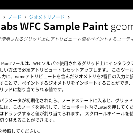
0
ノード
ジオメトリノード
Labs WFC Sample Paint
geom
olverで使用されるグリッド上にアトリビュート値をペイントするユー
mple Paintツールは、WFCソルバで使用されるグリッド上にイン
しい方法で必須アトリビュートもセットアップします。 このツール
に、nameアトリビュートを含んだジオメトリを2番目の入力に接続してください。 In
すことで、ペイントするジオメトリをインポートすることができ、
リッドに割り当てられる値です。
パラメータが初期化されたら、ノードステートに入ると、グリッド
には、このノードを選択して、ビューポート内でEnterを押してく
はドラッグすると値が割り当てられます。 スクロールホイールを
切り替えることができます。
を参照してください。