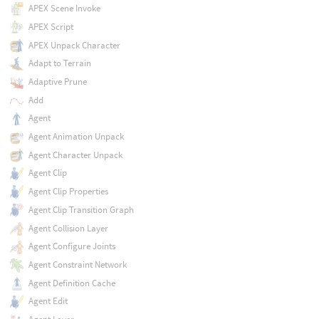
APEX Scene Invoke
APEX Script
APEX Unpack Character
Adapt to Terrain
Adaptive Prune
Add
Agent
Agent Animation Unpack
Agent Character Unpack
Agent Clip
Agent Clip Properties
Agent Clip Transition Graph
Agent Collision Layer
Agent Configure Joints
Agent Constraint Network
Agent Definition Cache
Agent Edit