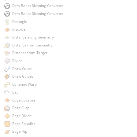
Dem Bones Skinning Converter
Dem Bones Skinning Converter
Detangle
Dissolve
Distance along Geometry
Distance from Geometry
Distance from Target
Divide
Draw Curve
Draw Guides
Dynamic Warp
Each
Edge Collapse
Edge Cusp
Edge Divide
Edge Equalize
Edge Flip