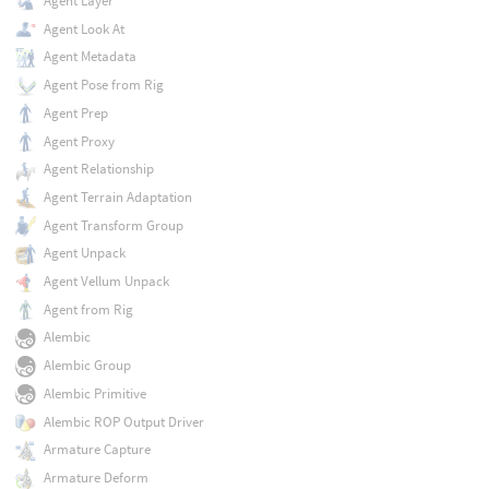
Agent Layer
Agent Look At
Agent Metadata
Agent Pose from Rig
Agent Prep
Agent Proxy
Agent Relationship
Agent Terrain Adaptation
Agent Transform Group
Agent Unpack
Agent Vellum Unpack
Agent from Rig
Alembic
Alembic Group
Alembic Primitive
Alembic ROP Output Driver
Armature Capture
Armature Deform