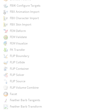
FBIK Configure Targets
FBX Animation Import
FBX Character Import
FBX Skin Import
FEM Deform
FEM Validate
FEM Visualize
FK Transfer
FLIP Boundary
FLIP Collide
FLIP Container
FLIP Solver
FLIP Source
FLIP Volume Combine
Facet
Feather Barb Tangents
Feather Barb Transform