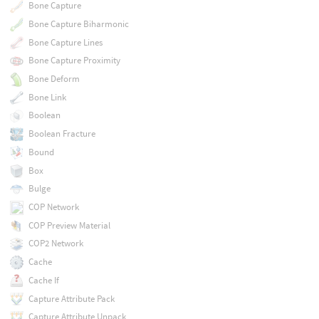
Bone Capture
Bone Capture Biharmonic
Bone Capture Lines
Bone Capture Proximity
Bone Deform
Bone Link
Boolean
Boolean Fracture
Bound
Box
Bulge
COP Network
COP Preview Material
COP2 Network
Cache
Cache If
Capture Attribute Pack
Capture Attribute Unpack