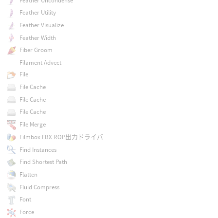
Feather Uncondense
Feather Utility
Feather Visualize
Feather Width
Fiber Groom
Filament Advect
File
File Cache
File Cache
File Cache
File Merge
Filmbox FBX ROP出力ドライバ
Find Instances
Find Shortest Path
Flatten
Fluid Compress
Font
Force