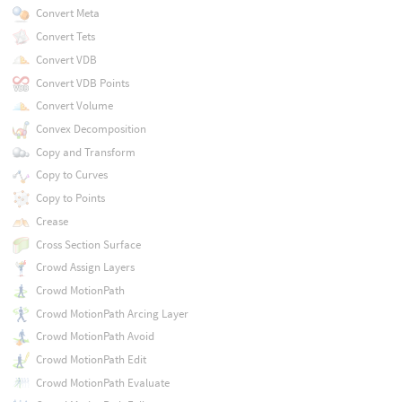
Convert Meta
Convert Tets
Convert VDB
Convert VDB Points
Convert Volume
Convex Decomposition
Copy and Transform
Copy to Curves
Copy to Points
Crease
Cross Section Surface
Crowd Assign Layers
Crowd MotionPath
Crowd MotionPath Arcing Layer
Crowd MotionPath Avoid
Crowd MotionPath Edit
Crowd MotionPath Evaluate