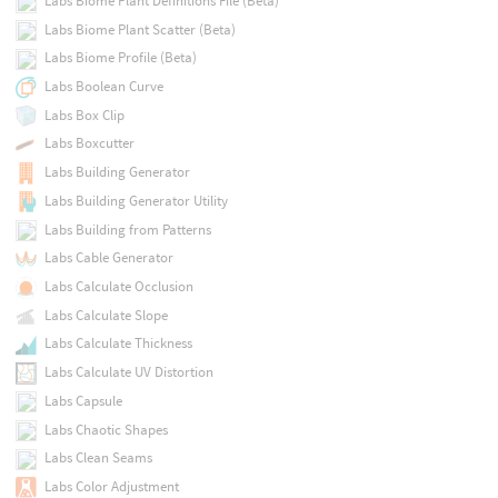
Labs Biome Plant Definitions File (Beta)
Labs Biome Plant Scatter (Beta)
Labs Biome Profile (Beta)
Labs Boolean Curve
Labs Box Clip
Labs Boxcutter
Labs Building Generator
Labs Building Generator Utility
Labs Building from Patterns
Labs Cable Generator
Labs Calculate Occlusion
Labs Calculate Slope
Labs Calculate Thickness
Labs Calculate UV Distortion
Labs Capsule
Labs Chaotic Shapes
Labs Clean Seams
Labs Color Adjustment