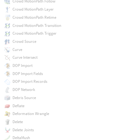
Crowd MotionPath Follow
Crowd MotionPath Layer
Crowd MotionPath Retime
Crowd MotionPath Transition
Crowd MotionPath Trigger
Crowd Source
Curve
Curve Intersect
DOP Import
DOP Import Fields
DOP Import Records
DOP Network
Debris Source
Deflate
Deformation Wrangle
Delete
Delete Joints
DeltaMush