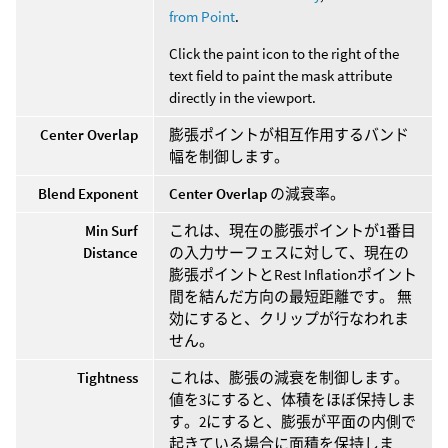
from Point
.
Click the paint icon to the right of the
text field to paint the mask attribute
directly in the viewport.
Center Overlap
膨張ポイントが相互作用するバンド
幅を制御します。
Blend Exponent
Center Overlap
の減衰率。
Min Surf
これは、現在の膨張ポイントが1番目
Distance
の入力サーフェスに対して、現在の
膨張ポイントとRest Inflationポイント
間を結んだ方向の最短距離です。 無
効にすると、クリップが行なわれま
せん。
Tightness
これは、膨張の減衰を制御します。
値を3にすると、体積をほぼ保持しま
す。2にすると、膨張が平面の内側で
起きている場合に面積を保持しま