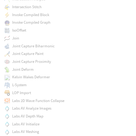
Intersection Stitch
Invoke Compiled Block
Invoke Compiled Graph
IsoOffset
Join
Joint Capture Biharmonic
Joint Capture Paint
Joint Capture Proximity
Joint Deform
Kelvin Wakes Deformer
L-System
LOP Import
Labs 2D Wave Function Collapse
Labs AV Analyze Images
Labs AV Depth Map
Labs AV Initialize
Labs AV Meshing