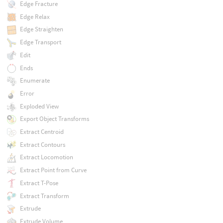
Edge Fracture
Edge Relax
Edge Straighten
Edge Transport
Edit
Ends
Enumerate
Error
Exploded View
Export Object Transforms
Extract Centroid
Extract Contours
Extract Locomotion
Extract Point from Curve
Extract T-Pose
Extract Transform
Extrude
Extrude Volume