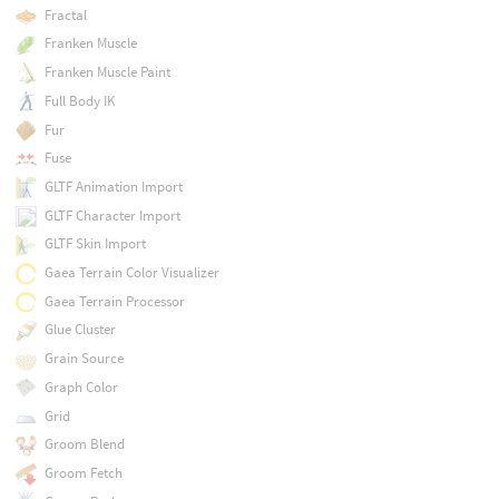
Fractal
Franken Muscle
Franken Muscle Paint
Full Body IK
Fur
Fuse
GLTF Animation Import
GLTF Character Import
GLTF Skin Import
Gaea Terrain Color Visualizer
Gaea Terrain Processor
Glue Cluster
Grain Source
Graph Color
Grid
Groom Blend
Groom Fetch