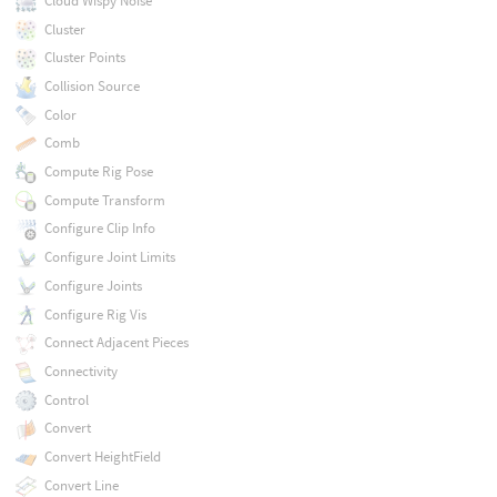
Cloud Wispy Noise
Cluster
Cluster Points
Collision Source
Color
Comb
Compute Rig Pose
Compute Transform
Configure Clip Info
Configure Joint Limits
Configure Joints
Configure Rig Vis
Connect Adjacent Pieces
Connectivity
Control
Convert
Convert HeightField
Convert Line