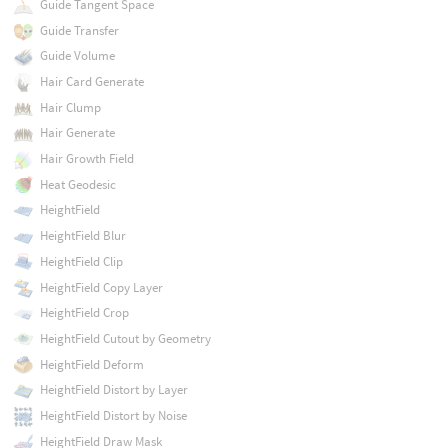
Guide Tangent Space
Guide Transfer
Guide Volume
Hair Card Generate
Hair Clump
Hair Generate
Hair Growth Field
Heat Geodesic
HeightField
HeightField Blur
HeightField Clip
HeightField Copy Layer
HeightField Crop
HeightField Cutout by Geometry
HeightField Deform
HeightField Distort by Layer
HeightField Distort by Noise
HeightField Draw Mask