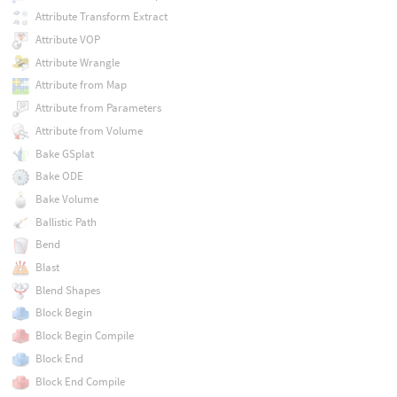
Attribute Transform Extract
Attribute VOP
Attribute Wrangle
Attribute from Map
Attribute from Parameters
Attribute from Volume
Bake GSplat
Bake ODE
Bake Volume
Ballistic Path
Bend
Blast
Blend Shapes
Block Begin
Block Begin Compile
Block End
Block End Compile