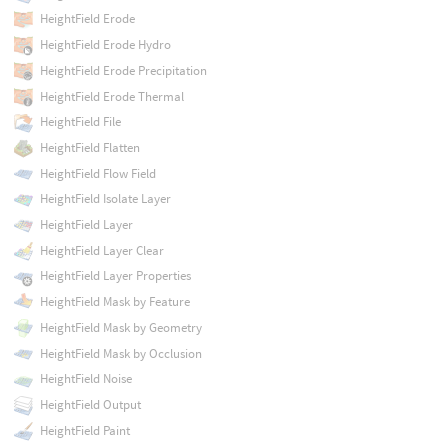
HeightField Erode
HeightField Erode Hydro
HeightField Erode Precipitation
HeightField Erode Thermal
HeightField File
HeightField Flatten
HeightField Flow Field
HeightField Isolate Layer
HeightField Layer
HeightField Layer Clear
HeightField Layer Properties
HeightField Mask by Feature
HeightField Mask by Geometry
HeightField Mask by Occlusion
HeightField Noise
HeightField Output
HeightField Paint