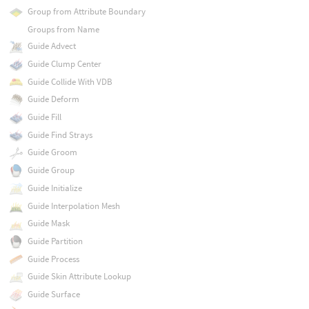
Group from Attribute Boundary
Groups from Name
Guide Advect
Guide Clump Center
Guide Collide With VDB
Guide Deform
Guide Fill
Guide Find Strays
Guide Groom
Guide Group
Guide Initialize
Guide Interpolation Mesh
Guide Mask
Guide Partition
Guide Process
Guide Skin Attribute Lookup
Guide Surface