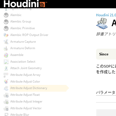
Agent Vellum Unpack
Agent from Rig
Houdini 21.
Alembic
A
Alembic Group
Alembic Primitive
辞書アトリ
Alembic ROP Output Driver
Armature Capture
Armature Deform
Since
Assemble
Association Select
このSOPに
Attach Joint Geometry
を作成した
Attribute Adjust Array
Attribute Adjust Color
Attribute Adjust Dictionary
パラメータ
Attribute Adjust Float
Attribute Adjust Integer
Attribute Adjust Vector
Attribute Blur