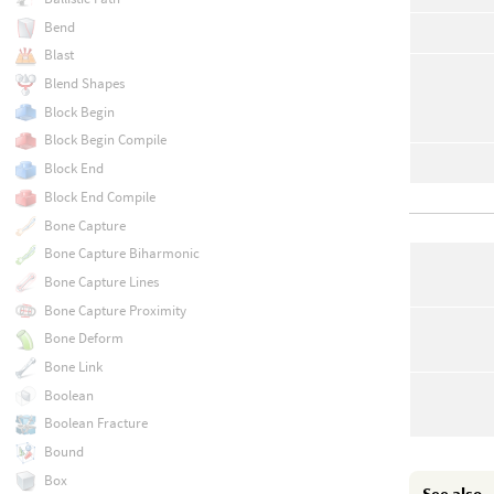
Bend
Blast
Blend Shapes
Block Begin
Block Begin Compile
Block End
Block End Compile
Bone Capture
Bone Capture Biharmonic
Bone Capture Lines
Bone Capture Proximity
Bone Deform
Bone Link
Boolean
Boolean Fracture
Bound
Box
See also