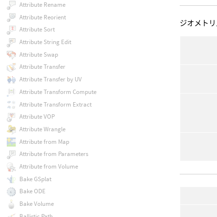
Attribute Rename
Attribute Reorient
ジオメトリ
Attribute Sort
Attribute String Edit
Attribute Swap
Attribute Transfer
Attribute Transfer by UV
Attribute Transform Compute
Attribute Transform Extract
Attribute VOP
Attribute Wrangle
Attribute from Map
Attribute from Parameters
Attribute from Volume
Bake GSplat
Bake ODE
Bake Volume
Ballistic Path