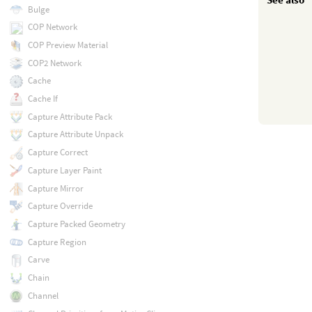
Bulge
COP Network
COP Preview Material
COP2 Network
Cache
Cache If
Capture Attribute Pack
Capture Attribute Unpack
Capture Correct
Capture Layer Paint
Capture Mirror
Capture Override
Capture Packed Geometry
Capture Region
Carve
Chain
Channel