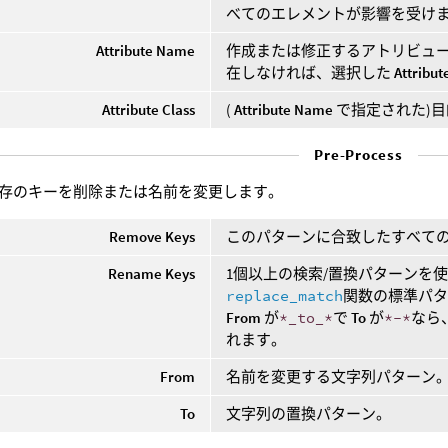
べてのエレメントが影響を受け
Attribute Name
作成または修正するアトリビュー
在しなければ、選択した
Attribut
Attribute Class
(
Attribute Name
で指定された)
Pre-Process
存のキーを削除または名前を変更します。
Remove Keys
このパターンに合致したすべて
Rename Keys
1個以上の検索/置換パターンを
replace_match
関数の標準パタ
From
が
*_to_*
で
To
が
*-*
なら
れます。
From
名前を変更する文字列パターン
To
文字列の置換パターン。