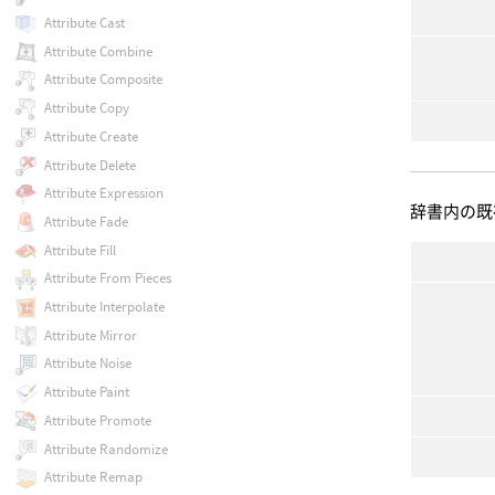
Attribute Cast
Attribute Combine
Attribute Composite
Attribute Copy
Attribute Create
Attribute Delete
Attribute Expression
辞書内の既
Attribute Fade
Attribute Fill
Attribute From Pieces
Attribute Interpolate
Attribute Mirror
Attribute Noise
Attribute Paint
Attribute Promote
Attribute Randomize
Attribute Remap