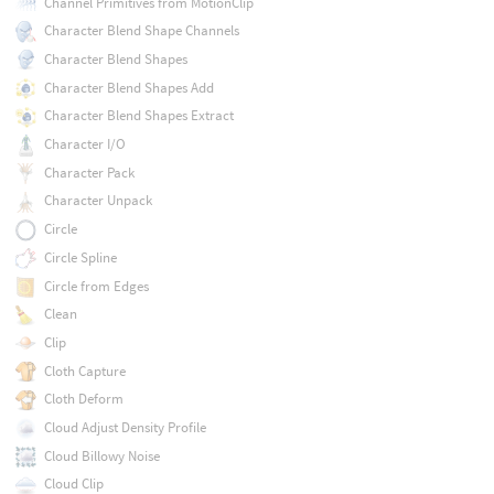
Channel Primitives from MotionClip
Character Blend Shape Channels
Character Blend Shapes
Character Blend Shapes Add
Character Blend Shapes Extract
Character I/O
Character Pack
Character Unpack
Circle
Circle Spline
Circle from Edges
Clean
Clip
Cloth Capture
Cloth Deform
Cloud Adjust Density Profile
Cloud Billowy Noise
Cloud Clip