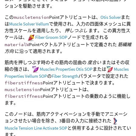
ションを駆動させます。
この
muscletension
Pointアトリビュートは、
Otis Solver
また
は
Muscle Solver Vellum
で使用され、入力の四面体メッシュに異
方性スケールを適用したり、
押しつぶし
ます。 この異方性ス
ケールは、
Fiber Groom SOP
ノードで生成される
materialW
Pointベクトルアトリビュートで定義された
筋繊維
方向
に沿って適用されます。
筋肉を押しつぶす時のその筋肉の屈曲の
度合い
またはその収
縮の強さは、
Muscles Properties Otis SOP
または
Muscles
Properties Vellum SOP
の
Fiber Strength
パラメータで設定された
fiberstiffness
Pointアトリビュートで決まります。
muscletension
Pointアトリビュートは、
fiberstiffness
Pointアトリビュートの乗数のように機能し
ます。
このノードは、筋肉アクティベーションを手動でアニメーシ
ョンさせたい場合を除き、3番目の入力に接続された
Muscle Tension Line Activate SOP
と併用するように設計されてい
ます。