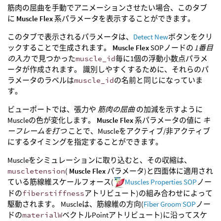
筋肉の屈曲を手動でアニメーションさせたい場合、このタブ
に
Muscle Flex
系パラメータを表示することができます。
このタブで表示されるパラメータは、
Detect New
ボタンをクリ
ックすることで生成されます。
Muscle Flex
SOPノードの
1番目
の入力
で見つかった
muscle_id
毎に1個の浮動小数点パラメ
ータが作成されます。 識別しやすくするために、それらのパ
ラメータのラベルは
muscle_id
の名前と同じになっていま
す。
ビューポートでは、張力や
筋肉の屈曲
の加減を示すように
Muscleの色が変化します。
Muscle Flex
系パラメータの値に
キ
ーフレームを打つ
ことで、Muscleをアクティブ/非アクティブ
にするタイミングを指定することができます。
Muscleをシミュレーションに取り込むと、その収縮は、
muscletension
(
Muscle Flex
パラメータ)と四面体に適用され
ている筋線維スケールフォース(
Muscles Properties SOP
ノー
ドの
fiberstiffness
アトリビュート)の組み合わせによって
駆動されます。 Muscleは、筋線維の方向(
Fiber Groom SOP
ノー
ドの
materialW
ベクトルPointアトリビュート)に沿ってスケ