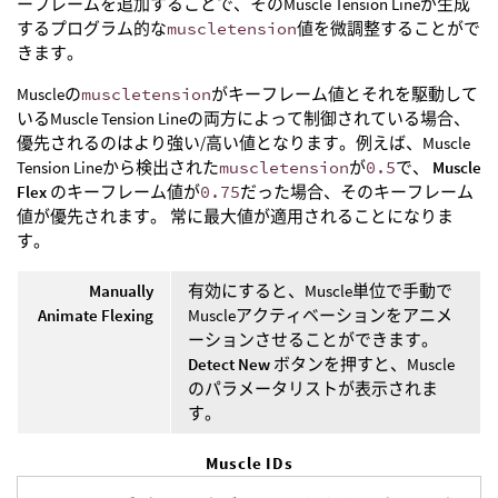
ーフレームを追加することで、そのMuscle Tension Lineが生成
するプログラム的な
muscletension
値を微調整することがで
きます。
Muscleの
muscletension
がキーフレーム値とそれを駆動して
いるMuscle Tension Lineの両方によって制御されている場合、
優先されるのはより強い/高い値となります。例えば、Muscle
Tension Lineから検出された
muscletension
が
0.5
で、
Muscle
Flex
のキーフレーム値が
0.75
だった場合、そのキーフレーム
値が優先されます。 常に最大値が適用されることになりま
す。
Manually
有効にすると、Muscle単位で手動で
Animate Flexing
Muscleアクティベーションをアニメ
ーションさせることができます。
Detect New
ボタンを押すと、Muscle
のパラメータリストが表示されま
す。
Muscle IDs