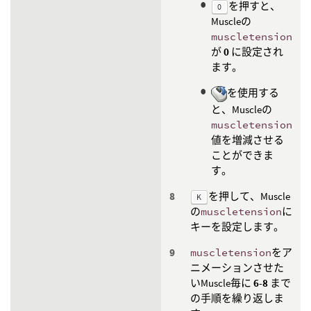
を押すと、
0
Muscleの
muscletension
が
0
に設定され
ます。
を使用する
と、Muscleの
muscletension
値を増減させる
ことができま
す。
を押して、Muscle
K
の
muscletension
に
キーを設定します。
muscletension
をア
ニメーションさせた
いMuscle毎に
6
-
8
まで
の手順を繰り返しま