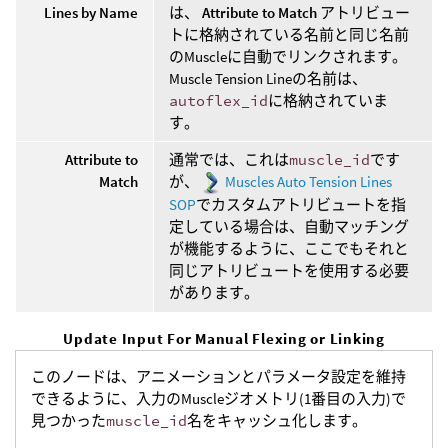
Lines by Name
は、
Attribute to Match
アトリビュー
トに格納されている名前と同じ名前
のMuscleに自動でリンクされます。
Muscle Tension Lineの名前は、
autoflex_id
に格納されていま
す。
Attribute to
通常では、これは
muscle_id
です
Match
が、
Muscles Auto Tension Lines
SOP
でカスタムアトリビュートを指
定している場合は、自動マッチング
が機能するように、ここでもそれと
同じアトリビュートを使用する必要
があります。
Update Input For Manual Flexing or Linking
このノードは、アニメーションとパラメータ設定を維持
できるように、入力のMuscleジオメトリ(1番目の入力)で
見つかった
muscle_id
名をキャッシュ化します。