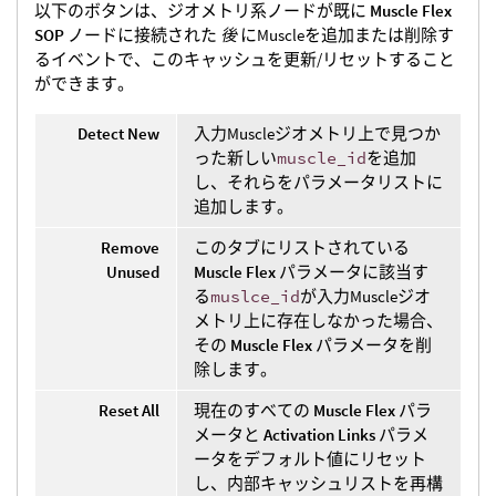
以下のボタンは、ジオメトリ系ノードが既に
Muscle Flex
SOP
ノードに接続された
後
にMuscleを追加または削除す
るイベントで、このキャッシュを更新/リセットすること
ができます。
Detect New
入力Muscleジオメトリ上で見つか
った新しい
muscle_id
を追加
し、それらをパラメータリストに
追加します。
Remove
このタブにリストされている
Unused
Muscle Flex
パラメータに該当す
る
muslce_id
が入力Muscleジオ
メトリ上に存在しなかった場合、
その
Muscle Flex
パラメータを削
除します。
Reset All
現在のすべての
Muscle Flex
パラ
メータと
Activation Links
パラメ
ータをデフォルト値にリセット
し、内部キャッシュリストを再構