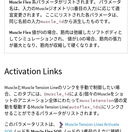
Muscle Flex
系パラメータがリストされます。 パラメータ
名は、入力のMuscleジオメトリ(1番目の入力)に応じて適
宜変更されます。 ここにリストされた各パラメータは、
同じ名前の入力
muscle_id
から派生したものです。
Muscle Flex
値が0の場合、筋肉は弛緩したソフトボディと
してシミュレーションされ、 値が1.0の場合、筋肉の張力
が最大となり、筋肉が収縮して硬くなります。
Activation Links
MuscleとMuscle Tension Lineのリンクを手動で制御したい場
合、このタブには、(
muscle_id
による)個々のMuscleをショ
ットのアニメーション全体にわたって
muscletension
値の変
動を駆動するMuscle Tension Line(
autoflex_ids
)にリンクさ
せることができるパラメータがリストされます。
このパラメータリストは、
Muscle Tension Lines Activate
SOP
ノードを
Muscle Flex SOP
ノードの
3番目の入力
に接続し