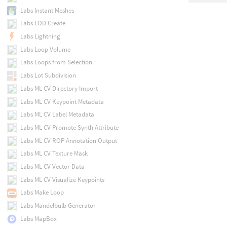
Labs Instant Meshes
Labs LOD Create
Labs Lightning
Labs Loop Volume
Labs Loops from Selection
Labs Lot Subdivision
Labs ML CV Directory Import
Labs ML CV Keypoint Metadata
Labs ML CV Label Metadata
Labs ML CV Promote Synth Attribute
Labs ML CV ROP Annotation Output
Labs ML CV Texture Mask
Labs ML CV Vector Data
Labs ML CV Visualize Keypoints
Labs Make Loop
Labs Mandelbulb Generator
Labs MapBox