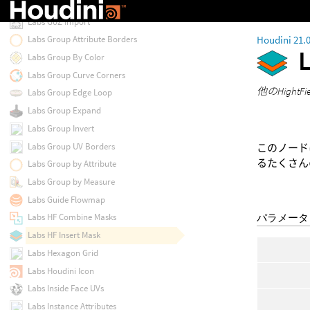
Labs GoZ Export
Labs GoZ Import
Houdini 21.
Labs Group Attribute Borders
Labs Group By Color
Labs Group Curve Corners
他のHigh
Labs Group Edge Loop
Labs Group Expand
Labs Group Invert
Labs Group UV Borders
このノードは
るたくさん
Labs Group by Attribute
Labs Group by Measure
Labs Guide Flowmap
パラメータ
Labs HF Combine Masks
Labs HF Insert Mask
Labs Hexagon Grid
Labs Houdini Icon
Labs Inside Face UVs
Labs Instance Attributes