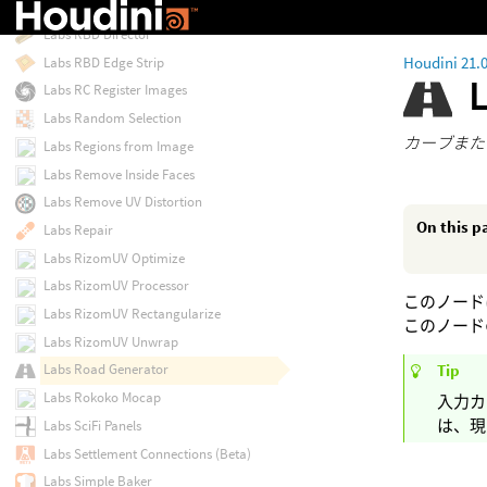
Labs Quick Material
Labs RBD Director
Houdini 21.
Labs RBD Edge Strip
Labs RC Register Images
Labs Random Selection
カーブまた
Labs Regions from Image
Labs Remove Inside Faces
Labs Remove UV Distortion
On this p
Labs Repair
Labs RizomUV Optimize
Labs RizomUV Processor
このノード
Labs RizomUV Rectangularize
このノード
Labs RizomUV Unwrap
Tip
Labs Road Generator
Labs Rokoko Mocap
入力カ
は、現
Labs SciFi Panels
Labs Settlement Connections (Beta)
Labs Simple Baker