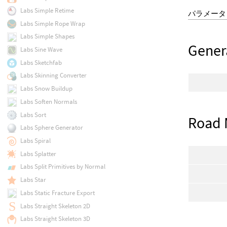
Labs Simple Retime
パラメータ
Labs Simple Rope Wrap
Labs Simple Shapes
Gener
Labs Sine Wave
Labs Sketchfab
Labs Skinning Converter
Labs Snow Buildup
Labs Soften Normals
Labs Sort
Road 
Labs Sphere Generator
Labs Spiral
Labs Splatter
Labs Split Primitives by Normal
Labs Star
Labs Static Fracture Export
Labs Straight Skeleton 2D
Labs Straight Skeleton 3D