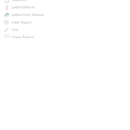
Lattice Deform
Lattice from Volume
Lidar Import
Line
Linear Reduce
Linear Solver
MDD
ML Attribute Generate
ML Deform
ML Example
ML Example Decompose
ML Example Import
ML Example Partition
ML Extract Example
ML Pose Deserialize
ML Pose Generate
ML Pose Serialize