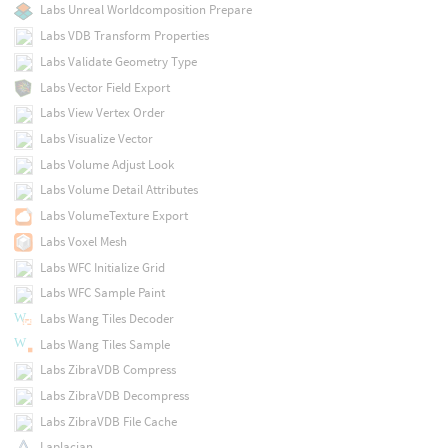
Labs Unreal Worldcomposition Prepare
Labs VDB Transform Properties
Labs Validate Geometry Type
Labs Vector Field Export
Labs View Vertex Order
Labs Visualize Vector
Labs Volume Adjust Look
Labs Volume Detail Attributes
Labs VolumeTexture Export
Labs Voxel Mesh
Labs WFC Initialize Grid
Labs WFC Sample Paint
Labs Wang Tiles Decoder
Labs Wang Tiles Sample
Labs ZibraVDB Compress
Labs ZibraVDB Decompress
Labs ZibraVDB File Cache
Laplacian