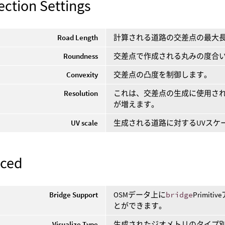
ection Settings
Road Length
計算される道路の交差点の最大
Roundness
交差点で作成される丸みの度合
Convexity
交差点の凸度を制御します。
Resolution
これは、交差点の生成に使用さ
が増えます。
UV scale
生成される道路に対するUVスケ
ced
Bridge Support
OSMデータ上に
bridge
Primi
とができます。
Visualize Type
生成されたジオメトリのタイプ