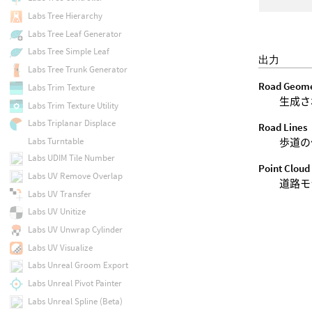
Labs Tree Hierarchy
Labs Tree Leaf Generator
Labs Tree Simple Leaf
出力
Labs Tree Trunk Generator
Road Geom
Labs Trim Texture
生成さ
Labs Trim Texture Utility
Labs Triplanar Displace
Road Lines
Labs Turntable
歩道の
Labs UDIM Tile Number
Point Cloud
Labs UV Remove Overlap
道路モ
Labs UV Transfer
Labs UV Unitize
Labs UV Unwrap Cylinder
Labs UV Visualize
Labs Unreal Groom Export
Labs Unreal Pivot Painter
Labs Unreal Spline (Beta)