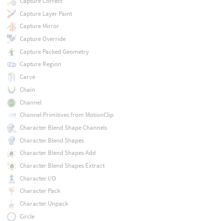
Capture Correct
Capture Layer Paint
Capture Mirror
Capture Override
Capture Packed Geometry
Capture Region
Carve
Chain
Channel
Channel Primitives from MotionClip
Character Blend Shape Channels
Character Blend Shapes
Character Blend Shapes Add
Character Blend Shapes Extract
Character I/O
Character Pack
Character Unpack
Circle