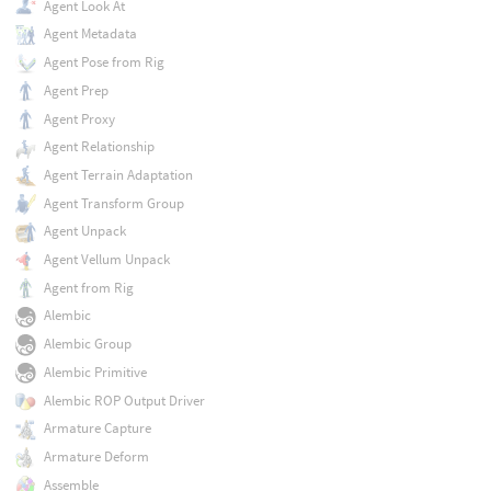
Agent Look At
Agent Metadata
Agent Pose from Rig
Agent Prep
Agent Proxy
Agent Relationship
Agent Terrain Adaptation
Agent Transform Group
Agent Unpack
Agent Vellum Unpack
Agent from Rig
Alembic
Alembic Group
Alembic Primitive
Alembic ROP Output Driver
Armature Capture
Armature Deform
Assemble