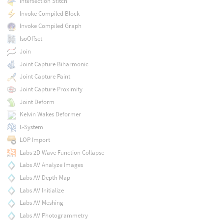
Intersection Stitch
Invoke Compiled Block
Invoke Compiled Graph
IsoOffset
Join
Joint Capture Biharmonic
Joint Capture Paint
Joint Capture Proximity
Joint Deform
Kelvin Wakes Deformer
L-System
LOP Import
Labs 2D Wave Function Collapse
Labs AV Analyze Images
Labs AV Depth Map
Labs AV Initialize
Labs AV Meshing
Labs AV Photogrammetry