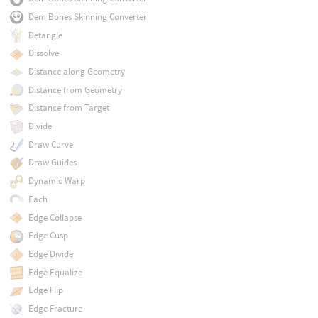
Dem Bones Skinning Converter
Detangle
Dissolve
Distance along Geometry
Distance from Geometry
Distance from Target
Divide
Draw Curve
Draw Guides
Dynamic Warp
Each
Edge Collapse
Edge Cusp
Edge Divide
Edge Equalize
Edge Flip
Edge Fracture