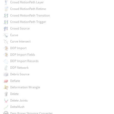
Crowd MotionPath Layer
Crowd MotionPath Retime
Crowd MotionPath Transition
Crowd MotionPath Trigger
Crowd Source
Curve
Curve Intersect
DOP Import
DOP Import Fields
DOP Import Records
DOP Network
Debris Source
Deflate
Deformation Wrangle
Delete
Delete Joints
DeltaMush
Dem Bones Skinning Converter