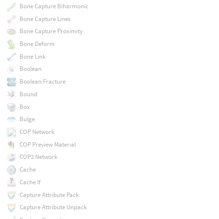
Bone Capture Biharmonic
Bone Capture Lines
Bone Capture Proximity
Bone Deform
Bone Link
Boolean
Boolean Fracture
Bound
Box
Bulge
COP Network
COP Preview Material
COP2 Network
Cache
Cache If
Capture Attribute Pack
Capture Attribute Unpack