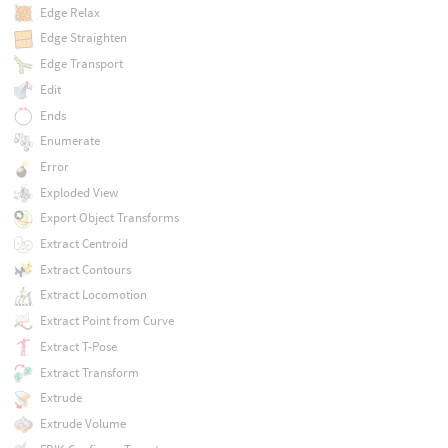
Edge Relax
Edge Straighten
Edge Transport
Edit
Ends
Enumerate
Error
Exploded View
Export Object Transforms
Extract Centroid
Extract Contours
Extract Locomotion
Extract Point from Curve
Extract T-Pose
Extract Transform
Extrude
Extrude Volume