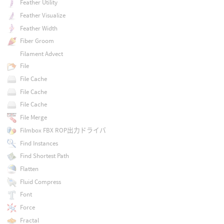
Feather Utility
Feather Visualize
Feather Width
Fiber Groom
Filament Advect
File
File Cache
File Cache
File Cache
File Merge
Filmbox FBX ROP出力ドライバ
Find Instances
Find Shortest Path
Flatten
Fluid Compress
Font
Force
Fractal