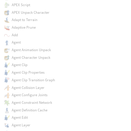
APEX Script
APEX Unpack Character
Adapt to Terrain
Adaptive Prune
Add
Agent
Agent Animation Unpack
Agent Character Unpack
Agent Clip
Agent Clip Properties
Agent Clip Transition Graph
Agent Collision Layer
Agent Configure Joints
Agent Constraint Network
Agent Definition Cache
Agent Edit
Agent Layer