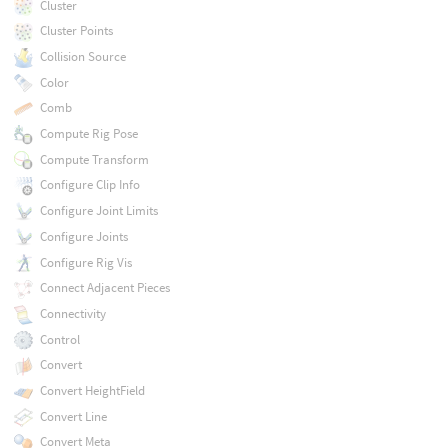
Cluster
Cluster Points
Collision Source
Color
Comb
Compute Rig Pose
Compute Transform
Configure Clip Info
Configure Joint Limits
Configure Joints
Configure Rig Vis
Connect Adjacent Pieces
Connectivity
Control
Convert
Convert HeightField
Convert Line
Convert Meta