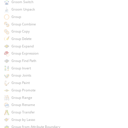
Groom Switch
Groom Unpack
Group
Group Combine
Group Copy
Group Delete
Group Expand
Group Expression
Group Find Path
Group Invert
Group Joints
Group Paint
Group Promote
Group Range
Group Rename
Group Transfer
Group by Lasso
Group from Attribute Boundary