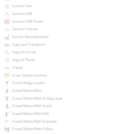
Convert Tets
Convert VDB
Convert VDB Points
Convert Volume
Convex Decomposition
Copy and Transform
Copy to Curves
Copy to Points
Crease
Cross Section Surface
Crowd Assign Layers
Crowd MotionPath
Crowd MotionPath Arcing Layer
Crowd MotionPath Avoid
Crowd MotionPath Edit
Crowd MotionPath Evaluate
Crowd MotionPath Follow