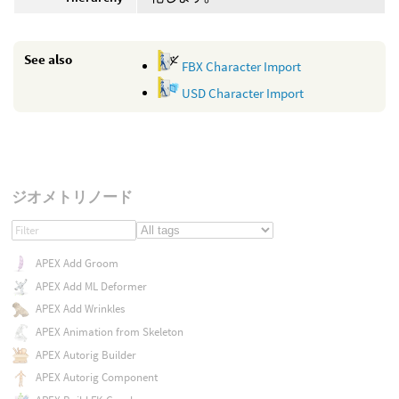
See also
FBX Character Import
USD Character Import
ジオメトリノード
APEX Add Groom
APEX Add ML Deformer
APEX Add Wrinkles
APEX Animation from Skeleton
APEX Autorig Builder
APEX Autorig Component