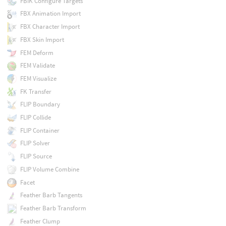
FBIK Configure Targets
FBX Animation Import
FBX Character Import
FBX Skin Import
FEM Deform
FEM Validate
FEM Visualize
FK Transfer
FLIP Boundary
FLIP Collide
FLIP Container
FLIP Solver
FLIP Source
FLIP Volume Combine
Facet
Feather Barb Tangents
Feather Barb Transform
Feather Clump