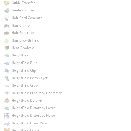
Guide Transfer
Guide Volume
Hair Card Generate
Hair Clump
Hair Generate
Hair Growth Field
Heat Geodesic
HeightField
HeightField Blur
HeightField Clip
HeightField Copy Layer
HeightField Crop
HeightField Cutout by Geometry
HeightField Deform
HeightField Distort by Layer
HeightField Distort by Noise
HeightField Draw Mask
HeightField Erode