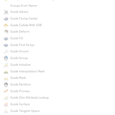
Groups from Name
Guide Advect
Guide Clump Center
Guide Collide With VDB
Guide Deform
Guide Fill
Guide Find Strays
Guide Groom
Guide Group
Guide Initialize
Guide Interpolation Mesh
Guide Mask
Guide Partition
Guide Process
Guide Skin Attribute Lookup
Guide Surface
Guide Tangent Space