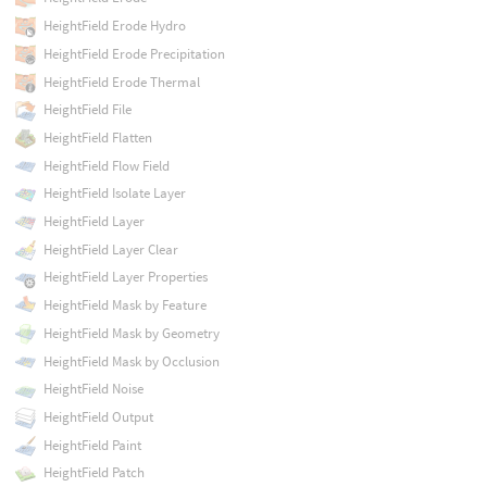
HeightField Erode Hydro
HeightField Erode Precipitation
HeightField Erode Thermal
HeightField File
HeightField Flatten
HeightField Flow Field
HeightField Isolate Layer
HeightField Layer
HeightField Layer Clear
HeightField Layer Properties
HeightField Mask by Feature
HeightField Mask by Geometry
HeightField Mask by Occlusion
HeightField Noise
HeightField Output
HeightField Paint
HeightField Patch