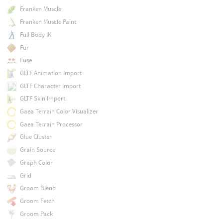
Franken Muscle
Franken Muscle Paint
Full Body IK
Fur
Fuse
GLTF Animation Import
GLTF Character Import
GLTF Skin Import
Gaea Terrain Color Visualizer
Gaea Terrain Processor
Glue Cluster
Grain Source
Graph Color
Grid
Groom Blend
Groom Fetch
Groom Pack