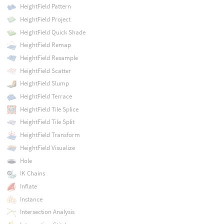
HeightField Pattern
HeightField Project
HeightField Quick Shade
HeightField Remap
HeightField Resample
HeightField Scatter
HeightField Slump
HeightField Terrace
HeightField Tile Splice
HeightField Tile Split
HeightField Transform
HeightField Visualize
Hole
IK Chains
Inflate
Instance
Intersection Analysis