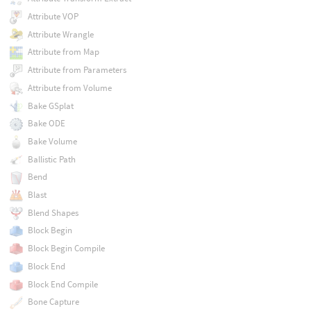
Attribute VOP
Attribute Wrangle
Attribute from Map
Attribute from Parameters
Attribute from Volume
Bake GSplat
Bake ODE
Bake Volume
Ballistic Path
Bend
Blast
Blend Shapes
Block Begin
Block Begin Compile
Block End
Block End Compile
Bone Capture