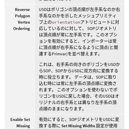
Reverse
USDはポリゴンの頂点順が左手系なのか右
Polygon
手系なのかを示したメッシュプリミティ
Vertex
ブ上の
orientation
アトリビュートに対
Ordering
応しているのに対して、 SOPジオメトリ
は頂点順が常に左手系です。 このオプシ
ョンを有効にすると、インポーターは常
に頂点順が右手系になるように頂点(と関
連するPrimvar)を並べ替えます。
これは、右手系の向きのポリゴンをUSDか
らSOP、SOPからUSDに双方向に変換する
時に役立ちます。 データは、SOPに取り
込む時には常に左手系の頂点順に変換さ
れます。 このオプションを使わないでポ
リゴンをUSDに戻した場合、そのUSDはオ
リジナルの右手系とは異なり左手系の頂
点順のままになります。
Enable Set
有効にすると、SOPジオメトリをUSDに変
Missing
換する際に
Set Missing Widths
設定が使用