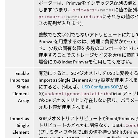
ポーターは、Primvarをインデックス配列の値
します(つまり、
primvars:‹
name
›
に値の配列
primvars:‹
name
›:indices
にそれらの値の
スの配列が入ります)。
整数でも文字列でもないアトリビュートに対してI
Primvarを用意するのは、処理に負荷がかかっ
す。 少数の固有な値を多数のコンポーネントに
使用することでストレージサイズを大幅に節約
場合にのみIndex Primvarを使用してください。
Enable
有効にすると、SOPジオメトリをUSDに変換す
Import as
Import as Single Element Array
設定が使用されま
Single
にすると、(例えば、
USD Configure SOP
から
Element
の)
usdconfigconstantattribs
Detailア
Array
がSOPジオメトリ上に存在しない限り、パラメ
ォルト値が使用されます。
Import as
SOPジオメトリアトリビュートがPoint/Primitive/V
Single
トリビュートのどれかに関係なく、USDに
Cons
Element
(プリミティブ全体で1個の値を持つ配列)のPrimv