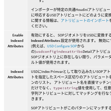
す。
インポーターが特定の共通Houdiniアトリビュ
に呼応するUSDアトリビュートにどのように変
に関する情報は、
アトリビュートのインポート
ください。
Enable
有効にすると、 SOPジオメトリをUSDに変換す
Indexed
Indexed Attributes
設定が使用されます。 無効に
Attributes
(例えば、
USD Configure SOP
から
の)
usdconfigindexattribs
Detailアトリビ
SOPジオメトリ上に存在しない限り、パラメー
ルト値が使用されます。
Indexed
USDにIndex Primvarとして取り込みたいSOP
Attributes
トを指定したスペース区切りのアトリビュート名
ンのリスト。 アトリビュート名を直接マッチン
だけでなく、
type:string
値を使用して、任意
字列アトリビュートに対してマッチングを行な
きます。
SOPアトリビュートがこのパターンにマッチす