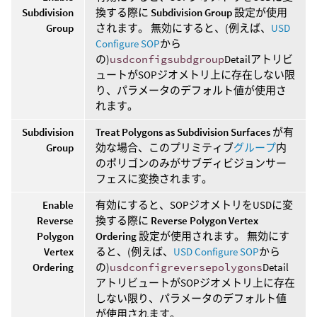
Subdivision
換する際に
Subdivision Group
設定が使用
Group
されます。 無効にすると、(例えば、
USD
Configure SOP
から
の)
usdconfigsubdgroup
Detailアトリビ
ュートがSOPジオメトリ上に存在しない限
り、パラメータのデフォルト値が使用さ
れます。
Subdivision
Treat Polygons as Subdivision Surfaces
が有
Group
効な場合、このプリミティブ
グループ
内
のポリゴンのみがサブディビジョンサー
フェスに変換されます。
Enable
有効にすると、SOPジオメトリをUSDに変
Reverse
換する際に
Reverse Polygon Vertex
Polygon
Ordering
設定が使用されます。 無効にす
Vertex
ると、(例えば、
USD Configure SOP
から
Ordering
の)
usdconfigreversepolygons
Detail
アトリビュートがSOPジオメトリ上に存在
しない限り、パラメータのデフォルト値
が使用されます。