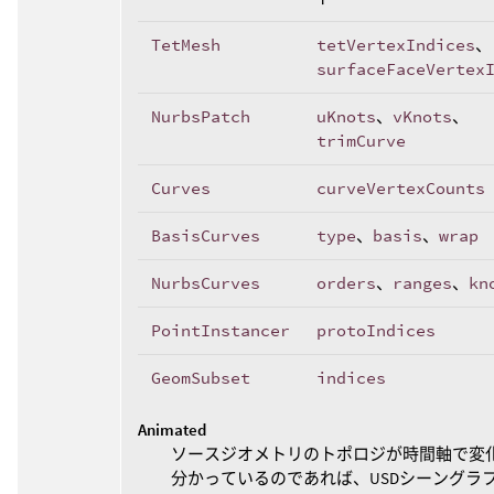
TetMesh
tetVertexIndices
、
surfaceFaceVertex
NurbsPatch
uKnots
、
vKnots
、
trimCurve
Curves
curveVertexCounts
BasisCurves
type
、
basis
、
wrap
NurbsCurves
orders
、
ranges
、
kn
PointInstancer
protoIndices
GeomSubset
indices
Animated
ソースジオメトリのトポロジが時間軸で変
分かっているのであれば、USDシーングラ