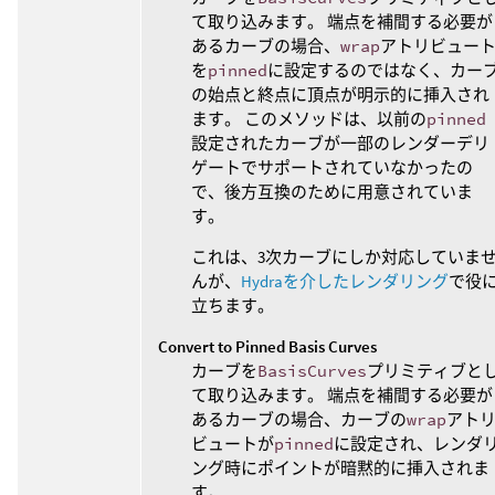
て取り込みます。 端点を補間する必要が
あるカーブの場合、
wrap
アトリビュー
を
pinned
に設定するのではなく、カー
の始点と終点に頂点が明示的に挿入され
ます。 このメソッドは、以前の
pinned
設定されたカーブが一部のレンダーデリ
ゲートでサポートされていなかったの
で、後方互換のために用意されていま
す。
これは、3次カーブにしか対応していま
んが、
Hydraを介したレンダリング
で役
立ちます。
Convert to Pinned Basis Curves
カーブを
BasisCurves
プリミティブと
て取り込みます。 端点を補間する必要が
あるカーブの場合、カーブの
wrap
アト
ビュートが
pinned
に設定され、レンダ
ング時にポイントが暗黙的に挿入されま
す。