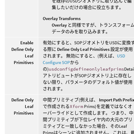
を既存のUSDジオメトリに取り込んで編
集したいだけの場合に役立ちます。
Overlay Transforms
Overlay
と同様ですが、トランスフォー
データのみを取り込みます。
Enable
有効にすると、SOPジオメトリをUSDに変換
Define Only
る際に
Define Only Leaf Primitives
設定が使用
Leaf
されます。 無効にすると、(例えば、
USD
Primitives
Configure SOP
から
の)
usdconfigdefineonlyleafprims
Detai
アトリビュートがSOPジオメトリ上に存在し
ない限り、パラメータのデフォルト値が使用
されます。
Define Only
中間プリミティブ(例えば、
Import Path Prefi
Leaf
で作成される
Xform
Prims)を定義ではなくオ
Primitives
ーバーライドとして作成します。 つまり、中
間プリミティブが下位レイヤ内の大元のプリ
ミティブと一致しなかった場合、そのLeaf
Primsはシーンに追加されません。 これは、