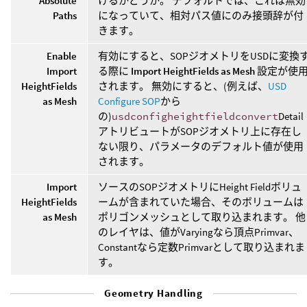
Absolute
けるかどうか。 デフォルトでは、これは無効
Paths
になっていて、相対パス値にのみ接頭辞が付
きます。
Enable
有効にすると、SOPジオメトリをUSDに変換
Import
る際に
Import HeightFields as Mesh
設定が使
HeightFields
されます。 無効にすると、(例えば、
USD
as Mesh
Configure SOP
から
の)
usdconfigheightfieldconvert
Detail
アトリビュートがSOPジオメトリ上に存在し
ない限り、パラメータのデフォルト値が使用
されます。
Import
ソースのSOPジオメトリにHeight Fieldボリュ
HeightFields
ームが含まれていた場合、そのボリュームは
as Mesh
ポリゴンメッシュとして取り込まれます。 他
のレイヤは、値がVaryingなら頂点Primvar、
Constantなら定数Primvarとして取り込まれま
す。
Geometry Handling