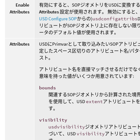
Enable
有効にすると、SOPジオメトリをUSDに変換す
Attributes
Attributes
設定が使用されます。 無効にすると、
USD Configure SOP
からの)
usdconfigattribs
リビュートがSOPジオメトリ上に存在しない限
ータのデフォルト値が使用されます。
Attributes
USDにPrimvarとして取り込みたいSOPアトリ
定したスペース区切りのアトリビュート名/パタ
スト。
アトリビュート名を直接マッチさせるだけでな
意味を持った値がいくつか用意されています:
bounds
関連するSOPジオメトリから計算された境
を使用して、USD
extent
アトリビュート
す。
visibility
usdvisibility
ジオメトリアトリビュー
づいて、USD
visibility
アトリビュート