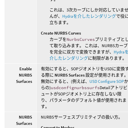
これは、3次カーブにしか対応していま
んが、
Hydraを介したレンダリング
で役
立ちます。
Create NURBS Curves
カーブを
NurbsCurves
プリミティブと
て取り込みます。 これは、NURBSカーブ
を完全に双方で変換できますが、
Hydra
介したレンダリング
に制限があります。
Enable
有効にすると、SOPジオメトリをUSDに変換
NURBS
る際に
NURBS Surfaces
設定が使用されます
Surfaces
無効にすると、(例えば、
USD Configure SOP
らの)
usdconfignurbssurfs
Detailアトリビ
ュートがSOPジオメトリ上に存在しない限
り、パラメータのデフォルト値が使用されま
す。
NURBS
NURBSサーフェスプリミティブの扱い方。
Surfaces
Convert to Meshes