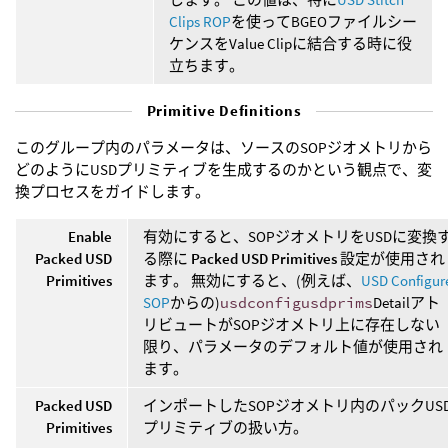
Clips ROP
を使ってBGEOファイルシー
ケンスをValue Clipに結合する時に役
立ちます。
Primitive Definitions
このグループ内のパラメータは、ソースのSOPジオメトリから
どのようにUSDプリミティブを生成するのかという観点で、変
換プロセスをガイドします。
Enable
有効にすると、SOPジオメトリをUSDに変換
Packed USD
る際に
Packed USD Primitives
設定が使用され
Primitives
ます。 無効にすると、(例えば、
USD Configur
SOP
からの)
usdconfigusdprims
Detailアト
リビュートがSOPジオメトリ上に存在しない
限り、パラメータのデフォルト値が使用され
ます。
Packed USD
インポートしたSOPジオメトリ内のパックUS
Primitives
プリミティブの扱い方。