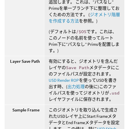
追加します。 これは、“パスなし”
Primsを単一ブランチ下に整理してお
くための方法です。 (
ジオメトリ階層
を作成する方法
を参照。)
(デフォルトは
/$OS
です。これは、
このノードの名前を使ってルート
Prim下に“パスなし” Primsを配置しま
す。)
Layer Save Path
有効にすると、ジオメトリを含んだ
レイヤの
Save Path
メタデータにこ
のファイルパスが設定されます。
USD Render ROP
を使ってUSDを書き
出す時、(
出力処理
の後に)このファ
イルパスを使ってジオメトリが
.usd
レイヤファイルに保存されます。
Sample Frame
このジオメトリを取り込んで生成さ
れたUSDレイヤ上にStart Frameメタ
データとEnd Frameメタデータを設定
します。 この値は、特に
USD Stitch