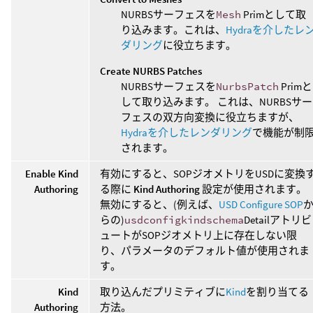
NURBSサーフェスを
Mesh
Primとして取
り込みます。これは、
Hydraを介したレ
ダリング
に役立ちます。
Create NURBS Patches
NURBSサーフェスを
NurbsPatch
Primと
して取り込みます。 これは、NURBSサー
フェスの双方向変換に役立ちますが、
Hydraを介したレンダリング
で機能が制
されます。
Enable Kind
有効にすると、SOPジオメトリをUSDに変換
Authoring
る際に
Kind Authoring
設定が使用されます。
無効にすると、(例えば、
USD Configure SOP
らの)
usdconfigkindschema
Detailアトリビ
ュートがSOPジオメトリ上に存在しない限
り、パラメータのデフォルト値が使用されま
す。
Kind
取り込んだプリミティブに
Kind
を割り当てる
Authoring
方法。