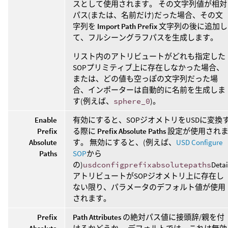
スとして使用されます。 その文字列値が相対
パス(または、名前だけ)だった場合、その文
字列を
Import Path Prefix
文字列の後に追加し
て、フルシーングラフパスを生成します。
リスト内のアトリビュートがどれも指定した
SOPプリミティブ上に存在しなかった場合、
または、どの値も空っぽの文字列だった場
合、インポーターは自動的に名前を生成しま
す(例えば、
sphere_0
)。
Enable
有効にすると、SOPジオメトリをUSDに変換
Prefix
る際に
Prefix Absolute Paths
設定が使用され
Absolute
す。 無効にすると、(例えば、
USD Configure
Paths
SOP
から
の)
usdconfigprefixabsolutepaths
Detai
アトリビュートがSOPジオメトリ上に存在し
ない限り、パラメータのデフォルト値が使用
されます。
Prefix
Path Attributes
の絶対パス値に接頭辞/親を付