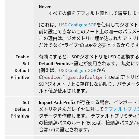
Never
すべての値をデフォルト値として編集しま
(これは、
USD Configure SOP
を使用してジオメト
前に設定できないこのノード上の唯一のパラメ
この理由は、ジオメトリに埋め込まれたアトリ
だけでなく“ライブ”のSOPを必要とするからです
Enable
有効にすると、SOPジオメトリをUSDに変換す
Set
Default Primitive
設定が使用されます。 無効に
Default
(例えば、
USD Configure SOP
から
Primitive
の)
usdconfigsetdefaultprim
Detailアト
SOPジオメトリ上に存在しない限り、パラメー
ルト値が使用されます。
Set
Import Path Prefix
が存在する場合、インポート
Default
メトリを含んだレイヤに対して
デフォルトプリ
Primitive
タデータを作成します。 デフォルトプリミティ
の接頭辞パスのルート(例えば、接頭辞パスが
/a
合は
/a
)に設定されます。