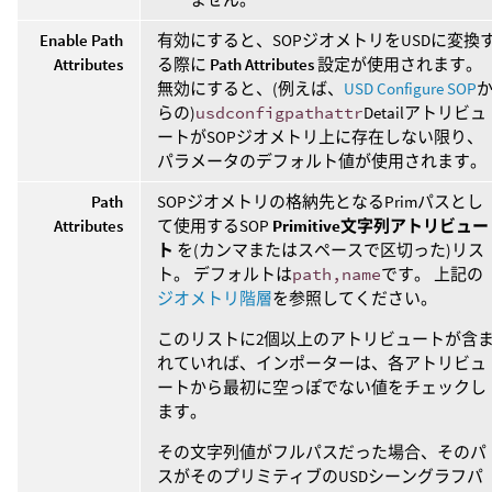
Enable Path
有効にすると、SOPジオメトリをUSDに変換
Attributes
る際に
Path Attributes
設定が使用されます。
無効にすると、(例えば、
USD Configure SOP
らの)
usdconfigpathattr
Detailアトリビュ
ートがSOPジオメトリ上に存在しない限り、
パラメータのデフォルト値が使用されます。
Path
SOPジオメトリの格納先となるPrimパスとし
Attributes
て使用するSOP
Primitive文字列アトリビュー
ト
を(カンマまたはスペースで区切った)リス
ト。 デフォルトは
path,name
です。 上記の
ジオメトリ階層
を参照してください。
このリストに2個以上のアトリビュートが含
れていれば、インポーターは、各アトリビュ
ートから最初に空っぽでない値をチェックし
ます。
その文字列値がフルパスだった場合、そのパ
スがそのプリミティブのUSDシーングラフパ