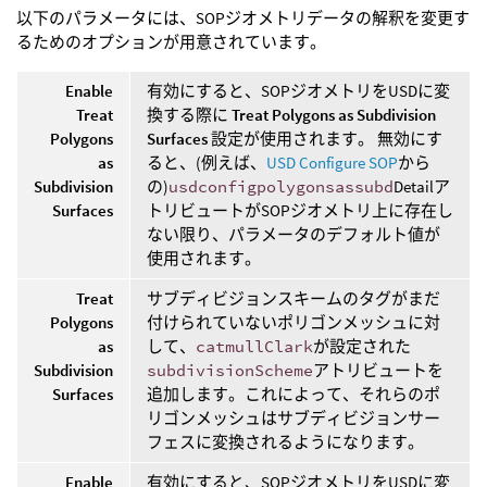
以下のパラメータには、SOPジオメトリデータの解釈を変更す
るためのオプションが用意されています。
Enable
有効にすると、SOPジオメトリをUSDに変
Treat
換する際に
Treat Polygons as Subdivision
Polygons
Surfaces
設定が使用されます。 無効にす
as
ると、(例えば、
USD Configure SOP
から
Subdivision
の)
usdconfigpolygonsassubd
Detailア
Surfaces
トリビュートがSOPジオメトリ上に存在し
ない限り、パラメータのデフォルト値が
使用されます。
Treat
サブディビジョンスキームのタグがまだ
Polygons
付けられていないポリゴンメッシュに対
as
して、
catmullClark
が設定された
Subdivision
subdivisionScheme
アトリビュートを
Surfaces
追加します。これによって、それらのポ
リゴンメッシュはサブディビジョンサー
フェスに変換されるようになります。
Enable
有効にすると、SOPジオメトリをUSDに変