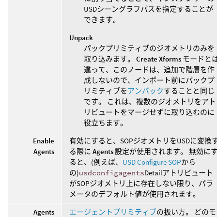
USDシーングラフパスを指定することが
できます。
Unpack
パックプリミティブのジオメトリのみを
取り込みます。
Create Xforms
モードと
違って、このノードは、追加で階層を作
成しないので、インポート前にパックプ
リミティブを
アンパック
することと同じ
です。 これは、複数のジオメトリをアト
リビュートをマージせずに取り込むのに
役立ちます。
Enable
有効にすると、SOPジオメトリをUSDに変換
Agents
る際に
Agents
設定が使用されます。 無効に
ると、(例えば、
USD Configure SOP
から
の)
usdconfigagents
Detailアトリビュート
がSOPジオメトリ上に存在しない限り、パラ
メータのデフォルト値が使用されます。
Agents
エージェントプリミティブ
の扱い方。 どのモ