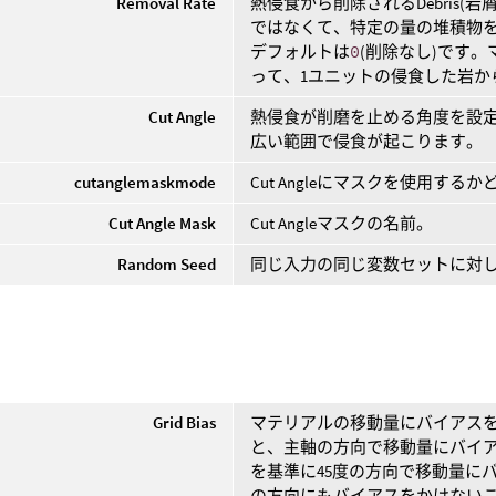
Removal Rate
熱侵食から削除されるDebris
ではなくて、特定の量の堆積物
デフォルトは
0
(削除なし)です
って、1ユニットの侵食した岩か
Cut Angle
熱侵食が削磨を止める角度を設
広い範囲で侵食が起こります。
cutanglemaskmode
Cut Angleにマスクを使用す
Cut Angle Mask
Cut Angleマスクの名前。
Random Seed
同じ入力の同じ変数セットに対
Grid Bias
マテリアルの移動量にバイアス
と、主軸の方向で移動量にバイ
を基準に45度の方向で移動量に
の方向にもバイアスをかけない