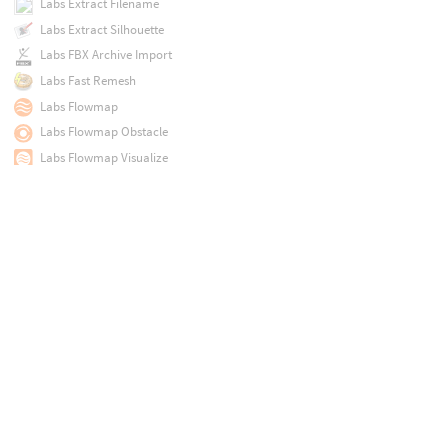
Labs Extract Filename
Labs Extract Silhouette
Labs FBX Archive Import
Labs Fast Remesh
Labs Flowmap
Labs Flowmap Obstacle
Labs Flowmap Visualize
Labs Flowmap to Color
Labs Gaea Tor Processor
Labs GameRes
Labs GoZ Export
Labs GoZ Import
Labs Group Attribute Borders
Labs Group By Color
Labs Group Curve Corners
Labs Group Edge Loop
Labs Group Expand
Labs Group Invert