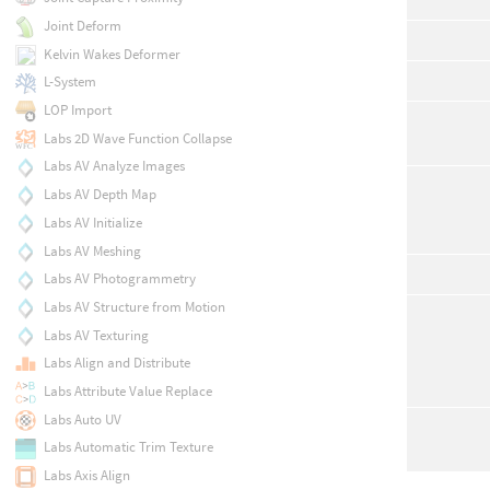
Joint Deform
Kelvin Wakes Deformer
L-System
LOP Import
Labs 2D Wave Function Collapse
Labs AV Analyze Images
Labs AV Depth Map
Labs AV Initialize
Labs AV Meshing
Labs AV Photogrammetry
Labs AV Structure from Motion
Labs AV Texturing
Labs Align and Distribute
Labs Attribute Value Replace
Labs Auto UV
Labs Automatic Trim Texture
Labs Axis Align