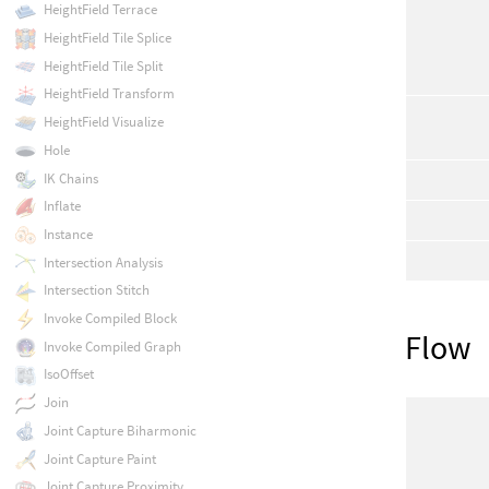
HeightField Terrace
HeightField Tile Splice
HeightField Tile Split
HeightField Transform
HeightField Visualize
Hole
IK Chains
Inflate
Instance
Intersection Analysis
Intersection Stitch
Invoke Compiled Block
Flow
Invoke Compiled Graph
IsoOffset
Join
Joint Capture Biharmonic
Joint Capture Paint
Joint Capture Proximity