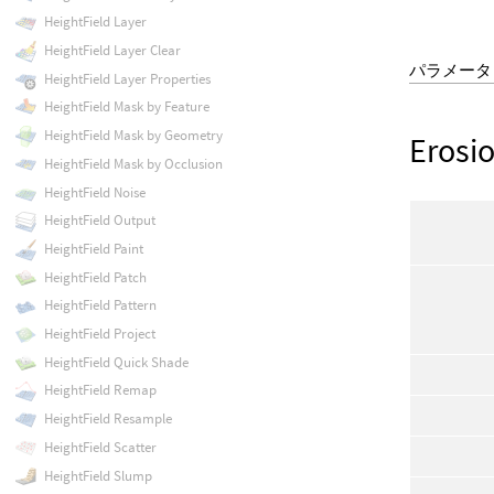
HeightField Layer
HeightField Layer Clear
パラメータ
HeightField Layer Properties
HeightField Mask by Feature
HeightField Mask by Geometry
Erosi
HeightField Mask by Occlusion
HeightField Noise
HeightField Output
HeightField Paint
HeightField Patch
HeightField Pattern
HeightField Project
HeightField Quick Shade
HeightField Remap
HeightField Resample
HeightField Scatter
HeightField Slump