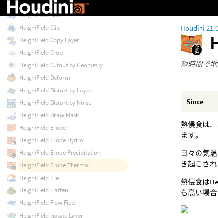
HeightField
HeightField Blur
Houdini 21.
HeightField Clip
HeightField Copy Layer
HeightField Crop
短時間で地
HeightField Cutout by Geometry
HeightField Deform
HeightField Distort by Layer
Since
HeightField Distort by Noise
HeightField Draw Mask
熱侵食は、
HeightField Erode
ます。
HeightField Erode Hydro
日々の気温
HeightField Erode Precipitation
き起こされ
HeightField Erode Thermal
HeightField File
熱侵食はHe
HeightField Flatten
も高い場合
HeightField Flow Field
HeightField Isolate Layer