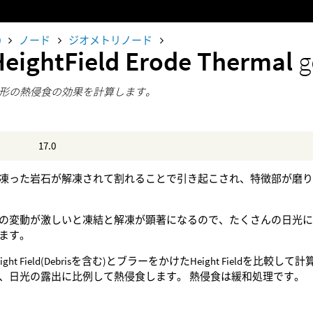
0
ノード
ジオメトリノード
HeightField Erode Thermal
g
形の熱侵食の効果を計算します。
17.0
凍った岩石が解凍されて割れることで引き起こされ、特徴部が磨
の変動が激しいと凍結と解凍が顕著になるので、たくさんの日光
ます。
ight Field(Debrisを含む)とブラーをかけたHeight Fiel
、日光の露出に比例して熱侵食します。 熱侵食は緩和処理です。