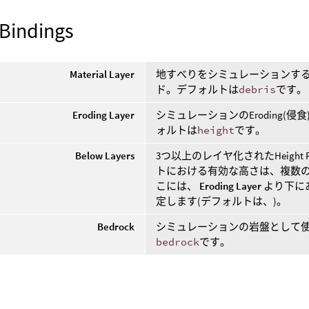
 Bindings
Material Layer
地すべりをシミュレーションするHe
ド。デフォルトは
debris
です。
Eroding Layer
シミュレーションのEroding
ォルトは
height
です。
Below Layers
3つ以上のレイヤ化されたHeigh
トにおける有効な高さは、複数のHe
こには、
Eroding Layer
より下に
定します(デフォルトは、
)。
Bedrock
シミュレーションの岩盤として
bedrock
です。