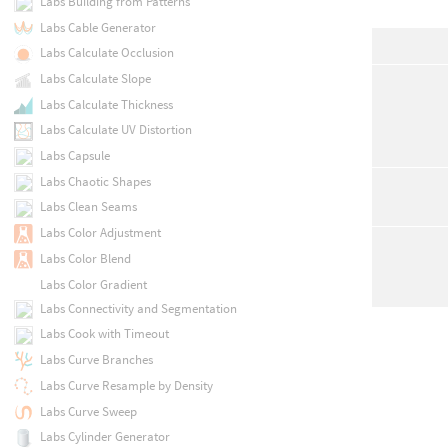
Labs Building from Patterns
Labs Cable Generator
Labs Calculate Occlusion
Labs Calculate Slope
Labs Calculate Thickness
Labs Calculate UV Distortion
Labs Capsule
Labs Chaotic Shapes
Labs Clean Seams
Labs Color Adjustment
Labs Color Blend
Labs Color Gradient
Labs Connectivity and Segmentation
Labs Cook with Timeout
Labs Curve Branches
Labs Curve Resample by Density
Labs Curve Sweep
Labs Cylinder Generator