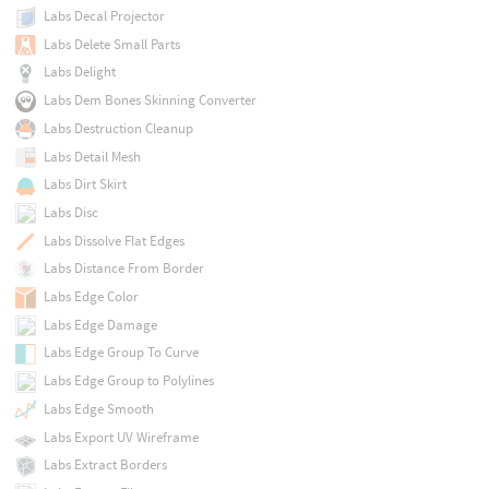
Labs Decal Projector
Labs Delete Small Parts
Labs Delight
Labs Dem Bones Skinning Converter
Labs Destruction Cleanup
Labs Detail Mesh
Labs Dirt Skirt
Labs Disc
Labs Dissolve Flat Edges
Labs Distance From Border
Labs Edge Color
Labs Edge Damage
Labs Edge Group To Curve
Labs Edge Group to Polylines
Labs Edge Smooth
Labs Export UV Wireframe
Labs Extract Borders