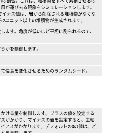
(岩屑)の割合。これは、堆積物をすべて累積させるの
を風が運び去る現象をシミュレーションします。
。マイナス値は、岩から削除される堆積物がなくな
ら2ユニット以上の堆積物が生成されます。
定します。角度が低いほど平坦に削られるので、
るかどうかを制御します。
して侵食を変化させるためのランダムシード。
をかける量を制御します。プラスの値を設定する
アスがかかり、マイナスの値を設定すると、主軸
バイアスがかかります。デフォルトの0の値は、ど
ことを意味します。