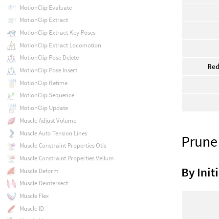
MotionClip Evaluate
MotionClip Extract
MotionClip Extract Key Poses
MotionClip Extract Locomotion
MotionClip Pose Delete
Red
MotionClip Pose Insert
MotionClip Retime
MotionClip Sequence
MotionClip Update
Muscle Adjust Volume
Muscle Auto Tension Lines
Prune
Muscle Constraint Properties Otis
Muscle Constraint Properties Vellum
By Init
Muscle Deform
Muscle Deintersect
Muscle Flex
Muscle ID