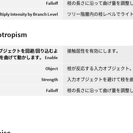
Falloff
枝の長さに沿って曲げ量を調整
ltiply Intensity by Branch Level
ツリー階層内の枝レベルでライ
otropism
ブジェクトを回避/回り込むよ
接触屈性を有効にします。
を曲げて動かします。 Enable
Object
枝が反応する入力オブジェクト
Strength
入力オブジェクトを避けて枝を
Falloff
枝の長さに沿って曲げ量を調整
oise