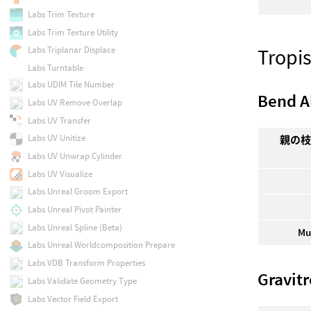
Labs Trim Texture
Labs Trim Texture Utility
Tropi
Labs Triplanar Displace
Labs Turntable
Labs UDIM Tile Number
Bend A
Labs UV Remove Overlap
Labs UV Transfer
Labs UV Unitize
親の
Labs UV Unwrap Cylinder
Labs UV Visualize
Labs Unreal Groom Export
Labs Unreal Pivot Painter
Labs Unreal Spline (Beta)
Mu
Labs Unreal Worldcomposition Prepare
Labs VDB Transform Properties
Gravit
Labs Validate Geometry Type
Labs Vector Field Export