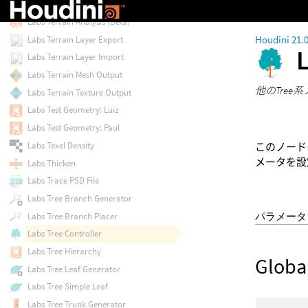
Labs Symmetrize
Labs Terrain Analysis (Beta)
Houdini 21.
Labs Terrain Layer Export
Labs Terrain Layer Import
Labs Terrain Mesh Output
他のTre
Labs Terrain Texture Output
Labs Test Geometry: Luiz
Labs Test Geometry: Paul
Labs Texel Density
このノードは、ノ
メータを設
Labs Thicken
Labs Trace PSD File
Labs Tree Branch Generator
パラメータ
Labs Tree Branch Placer
Labs Tree Controller
Labs Tree Hierarchy
Globa
Labs Tree Leaf Generator
Labs Tree Simple Leaf
Labs Tree Trunk Generator