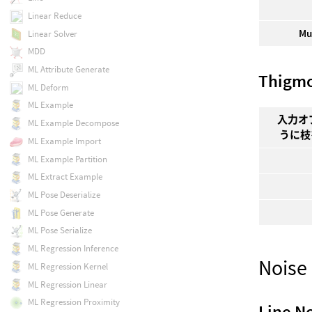
Linear Reduce
Mu
Linear Solver
MDD
ML Attribute Generate
Thigm
ML Deform
ML Example
入力オ
ML Example Decompose
うに枝
ML Example Import
ML Example Partition
ML Extract Example
ML Pose Deserialize
ML Pose Generate
ML Pose Serialize
ML Regression Inference
Noise
ML Regression Kernel
ML Regression Linear
ML Regression Proximity
Line N