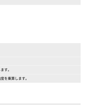
。
します。
強度を乗算します。