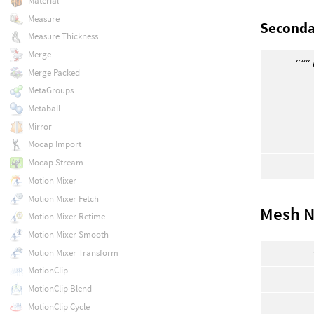
Material
Measure
Seconda
Measure Thickness
Merge
“”“ 
Merge Packed
MetaGroups
Metaball
Mirror
Mocap Import
Mocap Stream
Motion Mixer
Motion Mixer Fetch
Mesh N
Motion Mixer Retime
Motion Mixer Smooth
Motion Mixer Transform
MotionClip
MotionClip Blend
MotionClip Cycle