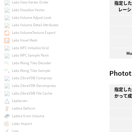
Labs View Vertex Order
指定し
レーシ
Labs Visualize Vector
Labs Volume Adjust Look
Labs Volume Detail Attributes
Labs VolumeTexture Export
Labs Voxel Mesh
Labs WFC Initialize Grid
Mu
Labs WFC Sample Paint
Labs Wang Tiles Decoder
Labs Wang Tiles Sample
Photot
Labs ZibraVDB Compress
Labs ZibraVDB Decompress
指定し
Labs ZibraVDB File Cache
かって
Laplacian
Lattice Deform
Lattice from Volume
Lidar Import
Line