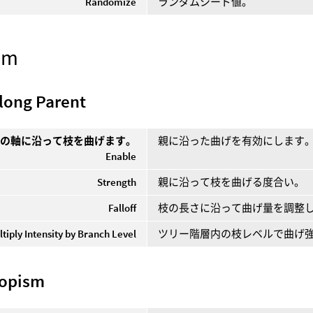
Randomize
ランダムシード値。
sm
long Parent
枝の軸に沿って枝を曲げます。
親に沿った曲げを有効にします
Enable
Strength
親に沿って枝を曲げる度合い。
Falloff
枝の長さに沿って曲げ量を調整
ltiply Intensity by Branch Level
ツリー階層内の枝レベルで曲げ
ropism