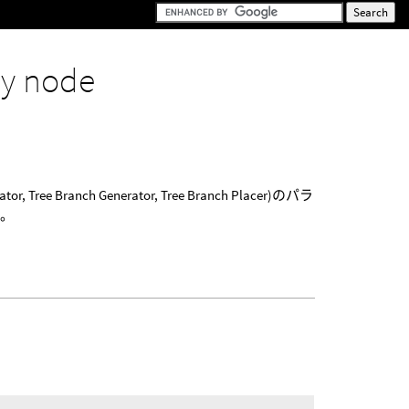
y node
ranch Generator, Tree Branch Placer)のパラ
す。