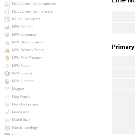
ML Volume Tile Component
ML Volume Tile Inference
ML Volume Upres
MPM Collider
MPM Container
MPM Debris Source
Primary
MPM Deform Pieces
MPM Post-Fracture
MPM Solver
MPM Source
MPM Surface
Magnet
Map Points
Mask by Feature
Match Axis
Match Size
Match Topology