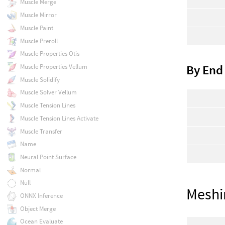
Muscle Merge
Muscle Mirror
Muscle Paint
Muscle Preroll
Muscle Properties Otis
Muscle Properties Vellum
By End
Muscle Solidify
Muscle Solver Vellum
Muscle Tension Lines
Muscle Tension Lines Activate
Muscle Transfer
Name
Neural Point Surface
Normal
Null
Meshi
ONNX Inference
Object Merge
Ocean Evaluate