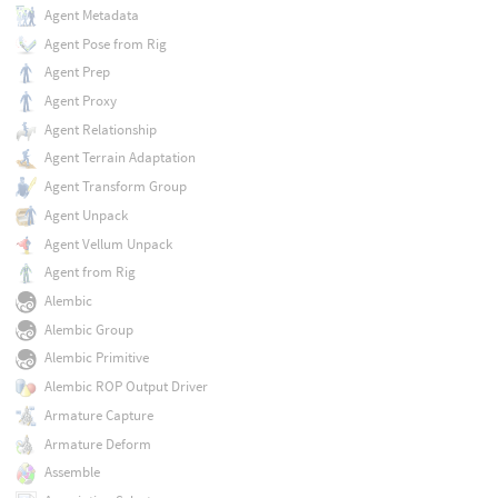
Agent Metadata
Agent Pose from Rig
Agent Prep
Agent Proxy
Agent Relationship
Agent Terrain Adaptation
Agent Transform Group
Agent Unpack
Agent Vellum Unpack
Agent from Rig
Alembic
Alembic Group
Alembic Primitive
Alembic ROP Output Driver
Armature Capture
Armature Deform
Assemble