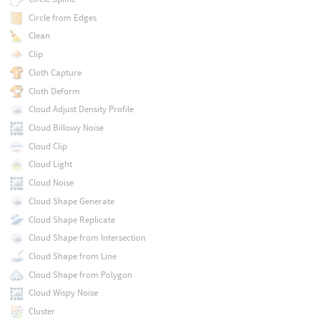
Circle from Edges
Clean
Clip
Cloth Capture
Cloth Deform
Cloud Adjust Density Profile
Cloud Billowy Noise
Cloud Clip
Cloud Light
Cloud Noise
Cloud Shape Generate
Cloud Shape Replicate
Cloud Shape from Intersection
Cloud Shape from Line
Cloud Shape from Polygon
Cloud Wispy Noise
Cluster