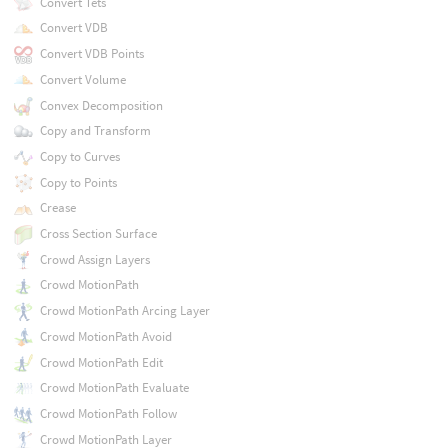
Convert Tets
Convert VDB
Convert VDB Points
Convert Volume
Convex Decomposition
Copy and Transform
Copy to Curves
Copy to Points
Crease
Cross Section Surface
Crowd Assign Layers
Crowd MotionPath
Crowd MotionPath Arcing Layer
Crowd MotionPath Avoid
Crowd MotionPath Edit
Crowd MotionPath Evaluate
Crowd MotionPath Follow
Crowd MotionPath Layer