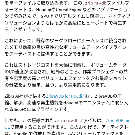
を単一ファイルに取り込みます。 この
.zibravdb
ファイルフ
ォーマットは、HoudiniやUnreal Engineなどのアプリケーショ
ンで読み込んで、GPU上でリアルタイムに解凍し、ネイティブ
ソリューションよりもはるかに高速にビューポートで再生す
ることができます。
これによって、既存のワークフローにシームレスに統合され
たメモリ効率の良い高性能なボリュームデータパイプライン
をアーティストに提供することができます。
これはストレージコストを大幅に削減し、ボリュームデータ
のI/O速度が改善され、結局のところ、作業プロジェクトの共
有や忠実度の高いボリュームエフェクトを含む最終ショット
の分散をより簡単、且つ、より実用的になります。
Zibra AI社が提供する
ZibraVDB for Houdini
は、ZibraVDBの圧
縮、解凍、高速な再生機能をHoudiniのエコシステムに取り入
れるSideFX Labsプラグインです。
しかも、この圧縮された
.zibravdb
ファイルは、
ZibraVDB for
UE
で使用することができます。 このおかげで、アーティスト
は、Houdiniで作成した素晴らしいボリュームエフェクトを