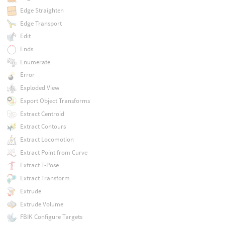
Edge Straighten
Edge Transport
Edit
Ends
Enumerate
Error
Exploded View
Export Object Transforms
Extract Centroid
Extract Contours
Extract Locomotion
Extract Point from Curve
Extract T-Pose
Extract Transform
Extrude
Extrude Volume
FBIK Configure Targets