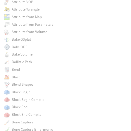
Attribute VOP
Attribute Wrangle
Attribute from Map
Attribute from Parameters
Attribute from Volume
Bake GSplat
Bake ODE
Bake Volume
Ballistic Path
Bend
Blast
Blend Shapes
Block Begin
Block Begin Compile
Block End
Block End Compile
Bone Capture
Bone Capture Biharmonic