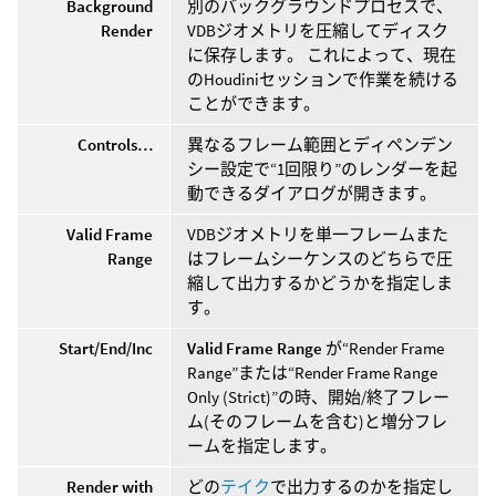
Background
別のバックグラウンドプロセスで、
Render
VDBジオメトリを圧縮してディスク
に保存します。 これによって、現在
のHoudiniセッションで作業を続ける
ことができます。
Controls…
異なるフレーム範囲とディペンデン
シー設定で“1回限り”のレンダーを起
動できるダイアログが開きます。
Valid Frame
VDBジオメトリを単一フレームまた
Range
はフレームシーケンスのどちらで圧
縮して出力するかどうかを指定しま
す。
Start/End/Inc
Valid Frame Range
が“Render Frame
Range”または“Render Frame Range
Only (Strict)”の時、開始/終了フレー
ム(そのフレームを含む)と増分フレ
ームを指定します。
Render with
どの
テイク
で出力するのかを指定し