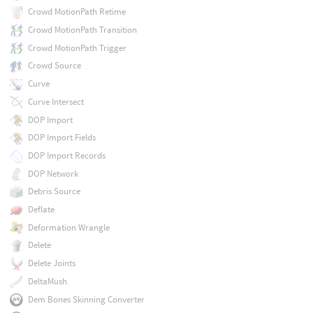
Crowd MotionPath Retime
Crowd MotionPath Transition
Crowd MotionPath Trigger
Crowd Source
Curve
Curve Intersect
DOP Import
DOP Import Fields
DOP Import Records
DOP Network
Debris Source
Deflate
Deformation Wrangle
Delete
Delete Joints
DeltaMush
Dem Bones Skinning Converter