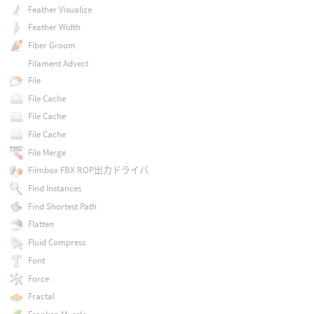
Feather Visualize
Feather Width
Fiber Groom
Filament Advect
File
File Cache
File Cache
File Cache
File Merge
Filmbox FBX ROP出力ドライバ
Find Instances
Find Shortest Path
Flatten
Fluid Compress
Font
Force
Fractal