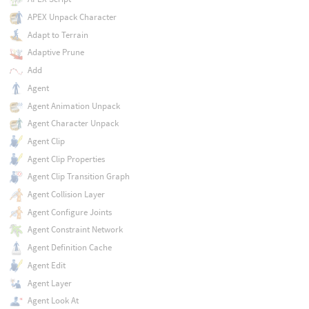
APEX Unpack Character
Adapt to Terrain
Adaptive Prune
Add
Agent
Agent Animation Unpack
Agent Character Unpack
Agent Clip
Agent Clip Properties
Agent Clip Transition Graph
Agent Collision Layer
Agent Configure Joints
Agent Constraint Network
Agent Definition Cache
Agent Edit
Agent Layer
Agent Look At