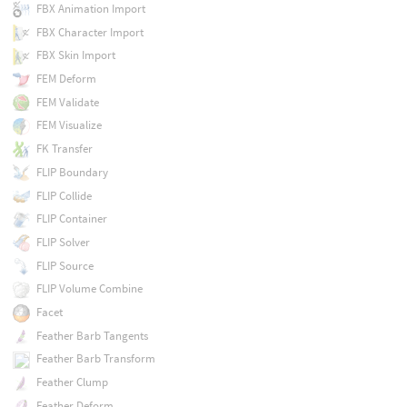
FBX Animation Import
FBX Character Import
FBX Skin Import
FEM Deform
FEM Validate
FEM Visualize
FK Transfer
FLIP Boundary
FLIP Collide
FLIP Container
FLIP Solver
FLIP Source
FLIP Volume Combine
Facet
Feather Barb Tangents
Feather Barb Transform
Feather Clump
Feather Deform