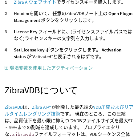
Zibra AIウェブサイト
でライセンスキーを購入します。
Houdiniを開いて、任意のZibraVDBノード上の
Open Plugin
Management
ボタンをクリックします。
License Key
フィールドに、(ライセンスファイルパスでは
なく)ライセンスキーの文字列を入力します。
Set License key
ボタンをクリックします。
Activation
status
が“Activated”と表示されるはずです。
環境変数を使用したアクティベーション
ZibraVDBについて
ZibraVDB
は、
Zibra AI社
が開発した最先端の
VDB圧縮およびリア
ルタイムレンダリング技術
です。 現在のところ、この圧縮
は、品質低下を最小限に抑えつつVDBファイルサイズを最大97
～99%までの削減を達成しています。 プロプライエタリ
な
.zibravdb
ファイルフォーマットは、VDBシーケンス全体