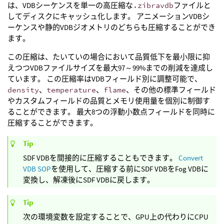
は、VDBシーケンスを単一の高圧縮な
.zibravdb
ファイルと
してディスクにキャッシュ化します。 アニメーションVDBシ
ーケンスや静的VDBジオメトリのどちらも圧縮することができ
ます。
この圧縮は、たいていの場合において品質低下を最小限に抑
えつつVDBファイルサイズを最大97～99%までの削減を達成し
ています。 この圧縮率はVDBフィールド別に調整可能で、
density
、
temperature
、
flame
、その他の標準フィールド
やカスタムフィールドの品質とメモリ使用量を個別に制御す
ることができます。 最大8つの浮動小数点フィールドを同時に
圧縮することができます。
Tip
SDF VDBを間接的に圧縮することもできます。
Convert
VDB SOP
を使用して、圧縮する前にSDF VDBをFog VDBに
変換し、解凍後にSDF VDBに戻します。
Tip
次の環境変数を設定することで、GPU上の代わりにCPU