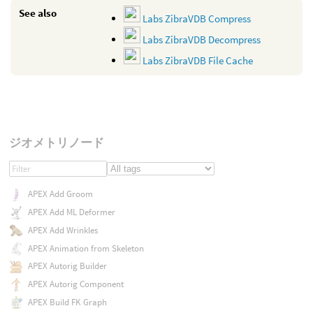
See also
Labs ZibraVDB Compress
Labs ZibraVDB Decompress
Labs ZibraVDB File Cache
ジオメトリノード
APEX Add Groom
APEX Add ML Deformer
APEX Add Wrinkles
APEX Animation from Skeleton
APEX Autorig Builder
APEX Autorig Component
APEX Build FK Graph