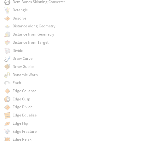
Dem Bones Skinning Converter
Detangle
Dissolve
Distance along Geometry
Distance from Geometry
Distance from Target
Divide
Draw Curve
Draw Guides
Dynamic Warp
Each
Edge Collapse
Edge Cusp
Edge Divide
Edge Equalize
Edge Flip
Edge Fracture
Edge Relax