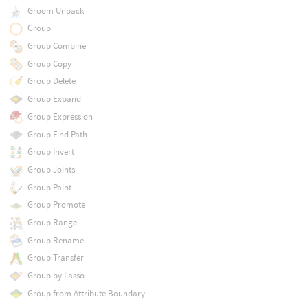
Groom Unpack
Group
Group Combine
Group Copy
Group Delete
Group Expand
Group Expression
Group Find Path
Group Invert
Group Joints
Group Paint
Group Promote
Group Range
Group Rename
Group Transfer
Group by Lasso
Group from Attribute Boundary