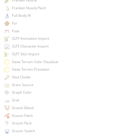
Franken Muscle
Franken Muscle Paint
Full Body IK
Fur
Fuse
GLTF Animation Import
GLTF Character Import
GLTF Skin Import
Gaea Terrain Color Visualizer
Gaea Terrain Processor
Glue Cluster
Grain Source
Graph Color
Grid
Groom Blend
Groom Fetch
Groom Pack
Groom Switch