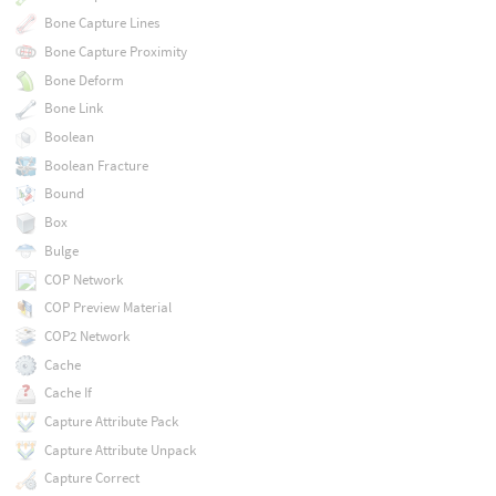
Bone Capture Lines
Bone Capture Proximity
Bone Deform
Bone Link
Boolean
Boolean Fracture
Bound
Box
Bulge
COP Network
COP Preview Material
COP2 Network
Cache
Cache If
Capture Attribute Pack
Capture Attribute Unpack
Capture Correct