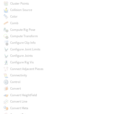
Cluster Points
Collision Source
Color
Comb
Compute Rig Pose
Compute Transform
Configure Clip Info
Configure Joint Limits
Configure Joints
Configure Rig Vis
Connect Adjacent Pieces
Connectivity
Control
Convert
Convert HeightField
Convert Line
Convert Meta