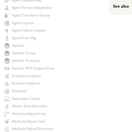
Agent Relationship
See also
Agent Terrain Adaptation
Agent Transform Group
Agent Unpack
Agent Vellum Unpack
Agent from Rig
Alembic
Alembic Group
Alembic Primitive
Alembic ROP Output Driver
Armature Capture
Armature Deform
Assemble
Association Select
Attach Joint Geometry
Attribute Adjust Array
Attribute Adjust Color
Attribute Adjust Dictionary