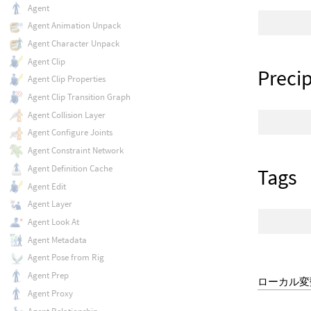
Agent
Agent Animation Unpack
Agent Character Unpack
Agent Clip
Precip
Agent Clip Properties
Agent Clip Transition Graph
Agent Collision Layer
Agent Configure Joints
Agent Constraint Network
Agent Definition Cache
Tags
Agent Edit
Agent Layer
Agent Look At
Agent Metadata
Agent Pose from Rig
Agent Prep
ローカル変
Agent Proxy