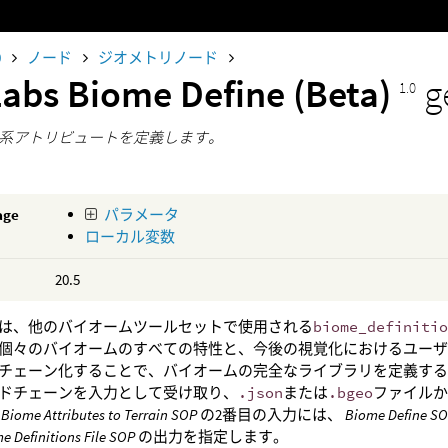
0
ノード
ジオメトリノード
Labs Biome Define (Beta)
g
1.0
系アトリビュートを定義します。
age
パラメータ
ローカル変数
20.5
は、他のバイオームツールセットで使用される
biome_definiti
個々のバイオームのすべての特性と、今後の視覚化におけるユーザ
チェーン化することで、バイオームの完全なライブラリを定義す
ドチェーンを入力として受け取り、
.json
または
.bgeo
ファイル
。
Biome Attributes to Terrain SOP
の2番目の入力には、
Biome Define S
e Definitions File SOP
の出力を指定します。