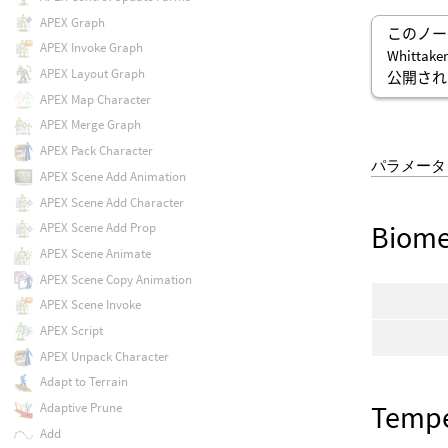
APEX Graph
このノードの
APEX Invoke Graph
Whitt
APEX Layout Graph
公開され
APEX Map Character
APEX Merge Graph
APEX Pack Character
パラメータ
APEX Scene Add Animation
APEX Scene Add Character
Biome
APEX Scene Add Prop
APEX Scene Animate
APEX Scene Copy Animation
APEX Scene Invoke
APEX Script
APEX Unpack Character
Adapt to Terrain
Tempe
Adaptive Prune
Add