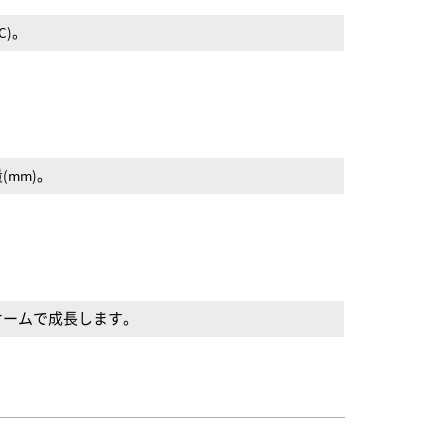
C)。
mm)。
オームで成長します。