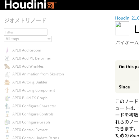
Houdini 21.
ジオメトリノード
バイオーム
APEX Add Groom
APEX Add ML Deformer
On this p
APEX Add Wrinkles
APEX Animation from Skeleton
APEX Autorig Builder
Since
APEX Autorig Component
APEX Build FK Graph
このノード
APEX Configure Character
ュートは、
APEX Configure Controls
ードを複数
れらのノー
APEX Configure Graph
できます
APEX Control Extract
ための
Biom
APEX Control Update Parms