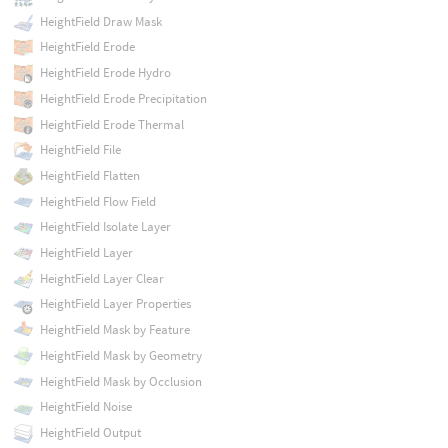
HeightField Draw Mask
HeightField Erode
HeightField Erode Hydro
HeightField Erode Precipitation
HeightField Erode Thermal
HeightField File
HeightField Flatten
HeightField Flow Field
HeightField Isolate Layer
HeightField Layer
HeightField Layer Clear
HeightField Layer Properties
HeightField Mask by Feature
HeightField Mask by Geometry
HeightField Mask by Occlusion
HeightField Noise
HeightField Output