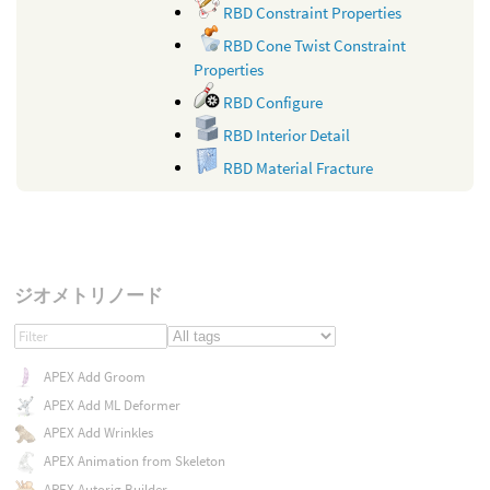
RBD Constraint Properties
RBD Cone Twist Constraint
Properties
RBD Configure
RBD Interior Detail
RBD Material Fracture
ジオメトリノード
APEX Add Groom
APEX Add ML Deformer
APEX Add Wrinkles
APEX Animation from Skeleton
APEX Autorig Builder