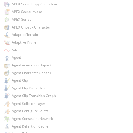
APEX Scene Copy Animation
APEX Scene Invoke
APEX Script
APEX Unpack Character
Adapt to Terrain
Adaptive Prune
Add
Agent
Agent Animation Unpack
Agent Character Unpack
Agent Clip
Agent Clip Properties
Agent Clip Transition Graph
Agent Collision Layer
Agent Configure Joints
Agent Constraint Network
Agent Definition Cache