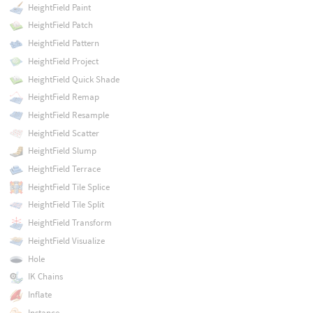
HeightField Paint
HeightField Patch
HeightField Pattern
HeightField Project
HeightField Quick Shade
HeightField Remap
HeightField Resample
HeightField Scatter
HeightField Slump
HeightField Terrace
HeightField Tile Splice
HeightField Tile Split
HeightField Transform
HeightField Visualize
Hole
IK Chains
Inflate
Instance