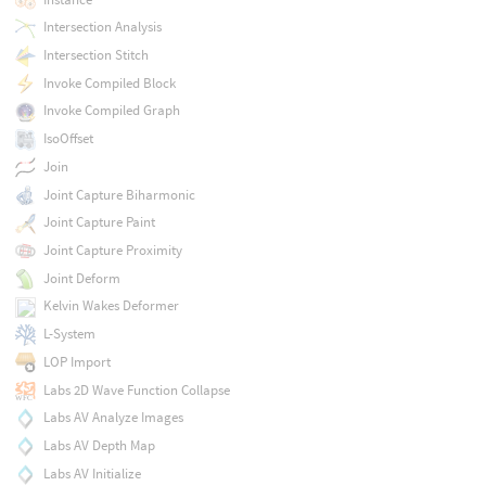
Intersection Analysis
Intersection Stitch
Invoke Compiled Block
Invoke Compiled Graph
IsoOffset
Join
Joint Capture Biharmonic
Joint Capture Paint
Joint Capture Proximity
Joint Deform
Kelvin Wakes Deformer
L-System
LOP Import
Labs 2D Wave Function Collapse
Labs AV Analyze Images
Labs AV Depth Map
Labs AV Initialize