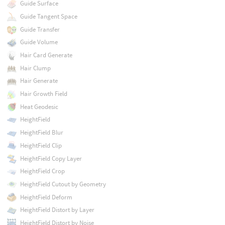
Guide Surface
Guide Tangent Space
Guide Transfer
Guide Volume
Hair Card Generate
Hair Clump
Hair Generate
Hair Growth Field
Heat Geodesic
HeightField
HeightField Blur
HeightField Clip
HeightField Copy Layer
HeightField Crop
HeightField Cutout by Geometry
HeightField Deform
HeightField Distort by Layer
HeightField Distort by Noise