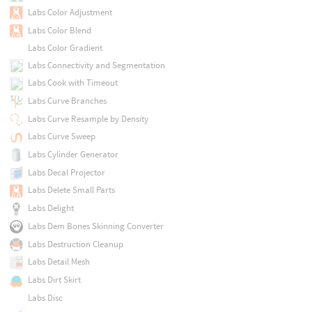
Labs Color Adjustment
Labs Color Blend
Labs Color Gradient
Labs Connectivity and Segmentation
Labs Cook with Timeout
Labs Curve Branches
Labs Curve Resample by Density
Labs Curve Sweep
Labs Cylinder Generator
Labs Decal Projector
Labs Delete Small Parts
Labs Delight
Labs Dem Bones Skinning Converter
Labs Destruction Cleanup
Labs Detail Mesh
Labs Dirt Skirt
Labs Disc