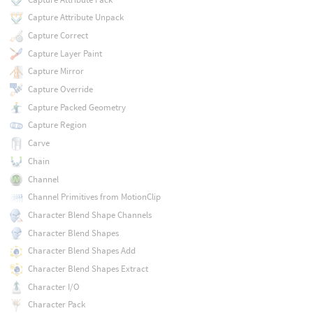
Capture Attribute Unpack
Capture Correct
Capture Layer Paint
Capture Mirror
Capture Override
Capture Packed Geometry
Capture Region
Carve
Chain
Channel
Channel Primitives from MotionClip
Character Blend Shape Channels
Character Blend Shapes
Character Blend Shapes Add
Character Blend Shapes Extract
Character I/O
Character Pack