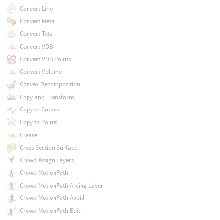
Convert Line
Convert Meta
Convert Tets
Convert VDB
Convert VDB Points
Convert Volume
Convex Decomposition
Copy and Transform
Copy to Curves
Copy to Points
Crease
Cross Section Surface
Crowd Assign Layers
Crowd MotionPath
Crowd MotionPath Arcing Layer
Crowd MotionPath Avoid
Crowd MotionPath Edit