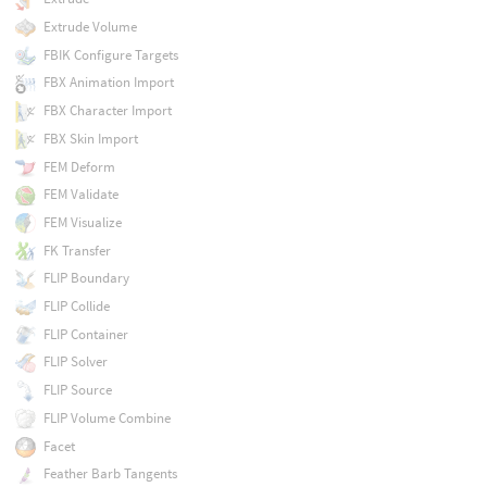
Extrude Volume
FBIK Configure Targets
FBX Animation Import
FBX Character Import
FBX Skin Import
FEM Deform
FEM Validate
FEM Visualize
FK Transfer
FLIP Boundary
FLIP Collide
FLIP Container
FLIP Solver
FLIP Source
FLIP Volume Combine
Facet
Feather Barb Tangents