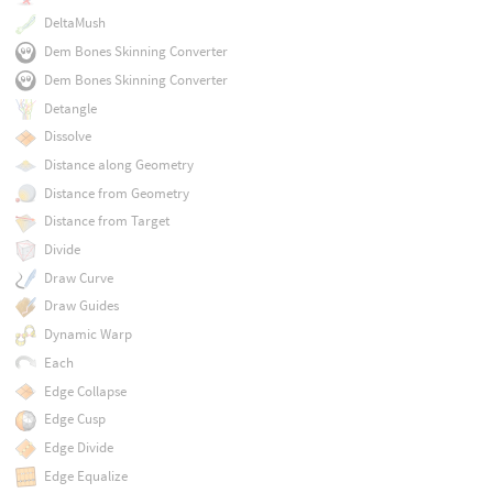
DeltaMush
Dem Bones Skinning Converter
Dem Bones Skinning Converter
Detangle
Dissolve
Distance along Geometry
Distance from Geometry
Distance from Target
Divide
Draw Curve
Draw Guides
Dynamic Warp
Each
Edge Collapse
Edge Cusp
Edge Divide
Edge Equalize