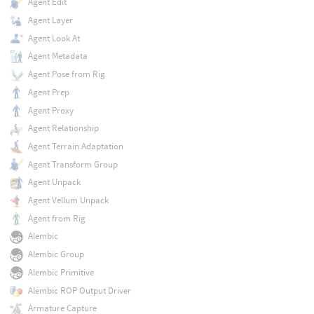
Agent Edit
Agent Layer
Agent Look At
Agent Metadata
Agent Pose from Rig
Agent Prep
Agent Proxy
Agent Relationship
Agent Terrain Adaptation
Agent Transform Group
Agent Unpack
Agent Vellum Unpack
Agent from Rig
Alembic
Alembic Group
Alembic Primitive
Alembic ROP Output Driver
Armature Capture