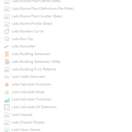
Labs Biome Plant Define (Beta)
Labs Biome Plant Definitions File (Beta)
Labs Biome Plant Scatter (Beta)
Labs Biome Profile (Beta)
Labs Boolean Curve
Labs Box Clip
Labs Boxcutter
Labs Building Generator
Labs Building Generator Utility
Labs Building from Patterns
Labs Cable Generator
Labs Calculate Occlusion
Labs Calculate Slope
Labs Calculate Thickness
Labs Calculate UV Distortion
Labs Capsule
Labs Chaotic Shapes
Labs Clean Seams