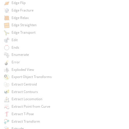
Edge Flip
Edge Fracture
Edge Relax
Edge Straighten
Edge Transport
Edit
Ends
Enumerate
Error
Exploded View
Export Object Transforms
Extract Centroid
Extract Contours
Extract Locomotion
Extract Point from Curve
Extract T-Pose
Extract Transform
Extrude