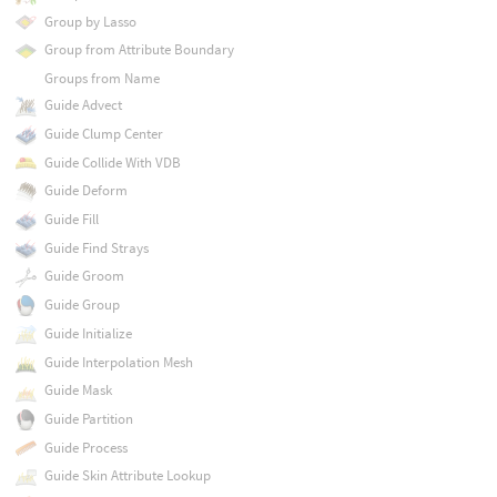
Group by Lasso
Group from Attribute Boundary
Groups from Name
Guide Advect
Guide Clump Center
Guide Collide With VDB
Guide Deform
Guide Fill
Guide Find Strays
Guide Groom
Guide Group
Guide Initialize
Guide Interpolation Mesh
Guide Mask
Guide Partition
Guide Process
Guide Skin Attribute Lookup