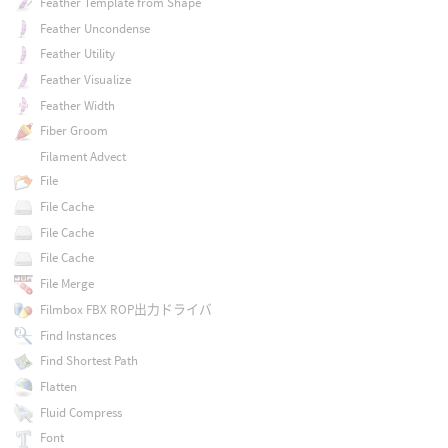
Feather Template from Shape
Feather Uncondense
Feather Utility
Feather Visualize
Feather Width
Fiber Groom
Filament Advect
File
File Cache
File Cache
File Cache
File Merge
Filmbox FBX ROP出力ドライバ
Find Instances
Find Shortest Path
Flatten
Fluid Compress
Font