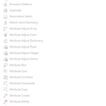
Armature Deform
Assemble
Association Select
Attach Joint Geometry
Attribute Adjust Array
Attribute Adjust Color
Attribute Adjust Dictionary
Attribute Adjust Float
Attribute Adjust Integer
Attribute Adjust Vector
Attribute Blur
Attribute Cast
Attribute Combine
Attribute Composite
Attribute Copy
Attribute Create
Attribute Delete