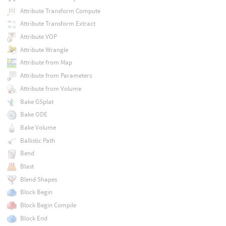
Attribute Transform Compute
Attribute Transform Extract
Attribute VOP
Attribute Wrangle
Attribute from Map
Attribute from Parameters
Attribute from Volume
Bake GSplat
Bake ODE
Bake Volume
Ballistic Path
Bend
Blast
Blend Shapes
Block Begin
Block Begin Compile
Block End