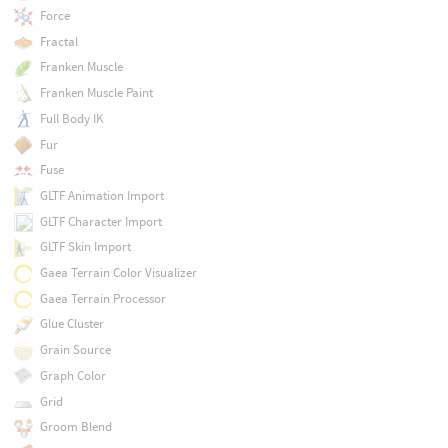
Force
Fractal
Franken Muscle
Franken Muscle Paint
Full Body IK
Fur
Fuse
GLTF Animation Import
GLTF Character Import
GLTF Skin Import
Gaea Terrain Color Visualizer
Gaea Terrain Processor
Glue Cluster
Grain Source
Graph Color
Grid
Groom Blend