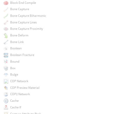
Block End Compile
Bone Capture
Bone Capture Biharmonic
Bone Capture Lines
Bone Capture Proximity
Bone Deform
Bone Link
Boolean
Boolean Fracture
Bound
Box
Bulge
COP Network
COP Preview Material
COP2 Network
Cache
Cache If
Capture Attribute Pack