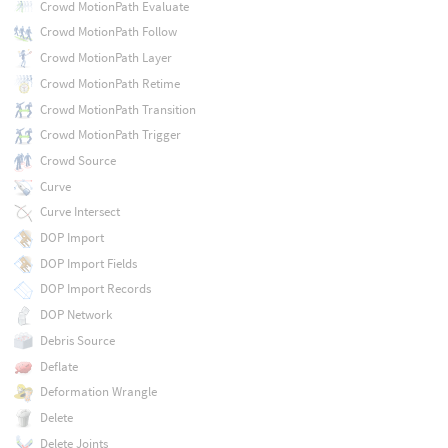
Crowd MotionPath Evaluate
Crowd MotionPath Follow
Crowd MotionPath Layer
Crowd MotionPath Retime
Crowd MotionPath Transition
Crowd MotionPath Trigger
Crowd Source
Curve
Curve Intersect
DOP Import
DOP Import Fields
DOP Import Records
DOP Network
Debris Source
Deflate
Deformation Wrangle
Delete
Delete Joints