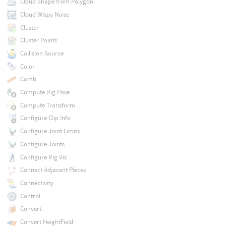
Cloud Shape from Polygon
Cloud Wispy Noise
Cluster
Cluster Points
Collision Source
Color
Comb
Compute Rig Pose
Compute Transform
Configure Clip Info
Configure Joint Limits
Configure Joints
Configure Rig Vis
Connect Adjacent Pieces
Connectivity
Control
Convert
Convert HeightField