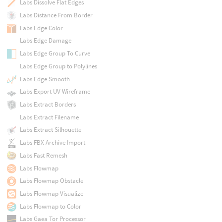
Labs Dissolve Flat Edges
Labs Distance From Border
Labs Edge Color
Labs Edge Damage
Labs Edge Group To Curve
Labs Edge Group to Polylines
Labs Edge Smooth
Labs Export UV Wireframe
Labs Extract Borders
Labs Extract Filename
Labs Extract Silhouette
Labs FBX Archive Import
Labs Fast Remesh
Labs Flowmap
Labs Flowmap Obstacle
Labs Flowmap Visualize
Labs Flowmap to Color
Labs Gaea Tor Processor