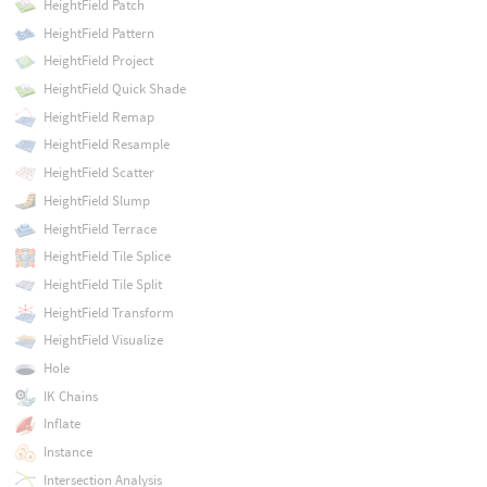
HeightField Patch
HeightField Pattern
HeightField Project
HeightField Quick Shade
HeightField Remap
HeightField Resample
HeightField Scatter
HeightField Slump
HeightField Terrace
HeightField Tile Splice
HeightField Tile Split
HeightField Transform
HeightField Visualize
Hole
IK Chains
Inflate
Instance
Intersection Analysis