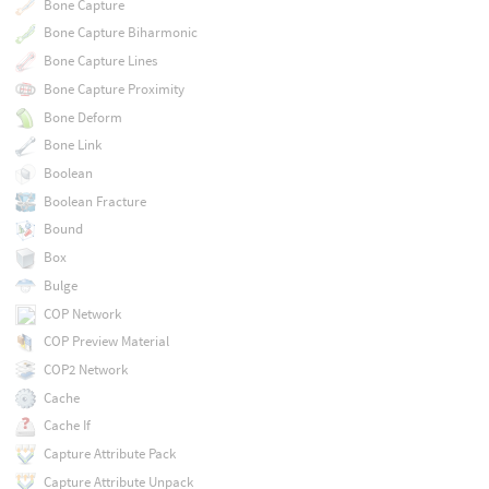
Bone Capture
Bone Capture Biharmonic
Bone Capture Lines
Bone Capture Proximity
Bone Deform
Bone Link
Boolean
Boolean Fracture
Bound
Box
Bulge
COP Network
COP Preview Material
COP2 Network
Cache
Cache If
Capture Attribute Pack
Capture Attribute Unpack