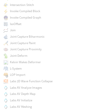
Intersection Stitch
Invoke Compiled Block
Invoke Compiled Graph
IsoOffset
Join
Joint Capture Biharmonic
Joint Capture Paint
Joint Capture Proximity
Joint Deform
Kelvin Wakes Deformer
L-System
LOP Import
Labs 2D Wave Function Collapse
Labs AV Analyze Images
Labs AV Depth Map
Labs AV Initialize
Labs AV Meshing