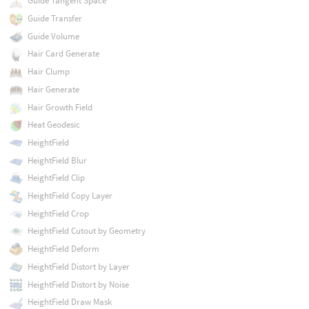
Guide Tangent Space
Guide Transfer
Guide Volume
Hair Card Generate
Hair Clump
Hair Generate
Hair Growth Field
Heat Geodesic
HeightField
HeightField Blur
HeightField Clip
HeightField Copy Layer
HeightField Crop
HeightField Cutout by Geometry
HeightField Deform
HeightField Distort by Layer
HeightField Distort by Noise
HeightField Draw Mask