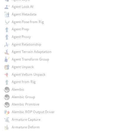
Agent Look At
Agent Metadata
Agent Pose from Rig
Agent Prep
Agent Proxy
Agent Relationship
Agent Terrain Adaptation
Agent Transform Group
Agent Unpack
Agent Vellum Unpack
Agent from Rig
Alembic
Alembic Group
Alembic Primitive
Alembic ROP Output Driver
Armature Capture
Armature Deform