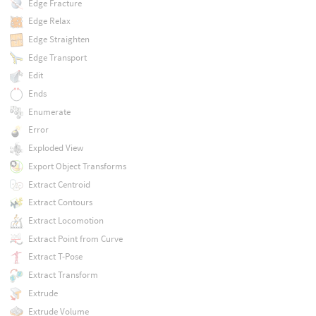
Edge Fracture
Edge Relax
Edge Straighten
Edge Transport
Edit
Ends
Enumerate
Error
Exploded View
Export Object Transforms
Extract Centroid
Extract Contours
Extract Locomotion
Extract Point from Curve
Extract T-Pose
Extract Transform
Extrude
Extrude Volume