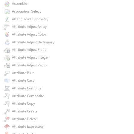
Assemble
Association Select
Attach Joint Geometry
Attribute Adjust Array
Attribute Adjust Color
Attribute Adjust Dictionary
Attribute Adjust Float
Attribute Adjust Integer
Attribute Adjust Vector
Attribute Blur
Attribute Cast
Attribute Combine
Attribute Composite
Attribute Copy
Attribute Create
Attribute Delete
Attribute Expression