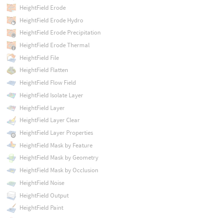
HeightField Erode
HeightField Erode Hydro
HeightField Erode Precipitation
HeightField Erode Thermal
HeightField File
HeightField Flatten
HeightField Flow Field
HeightField Isolate Layer
HeightField Layer
HeightField Layer Clear
HeightField Layer Properties
HeightField Mask by Feature
HeightField Mask by Geometry
HeightField Mask by Occlusion
HeightField Noise
HeightField Output
HeightField Paint