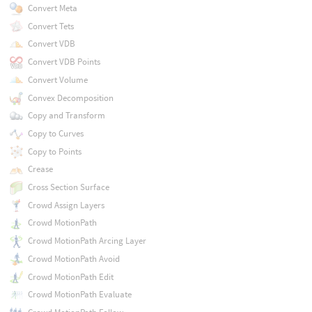
Convert Meta
Convert Tets
Convert VDB
Convert VDB Points
Convert Volume
Convex Decomposition
Copy and Transform
Copy to Curves
Copy to Points
Crease
Cross Section Surface
Crowd Assign Layers
Crowd MotionPath
Crowd MotionPath Arcing Layer
Crowd MotionPath Avoid
Crowd MotionPath Edit
Crowd MotionPath Evaluate