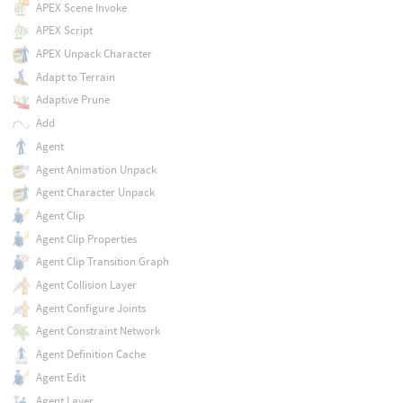
APEX Scene Invoke
APEX Script
APEX Unpack Character
Adapt to Terrain
Adaptive Prune
Add
Agent
Agent Animation Unpack
Agent Character Unpack
Agent Clip
Agent Clip Properties
Agent Clip Transition Graph
Agent Collision Layer
Agent Configure Joints
Agent Constraint Network
Agent Definition Cache
Agent Edit
Agent Layer