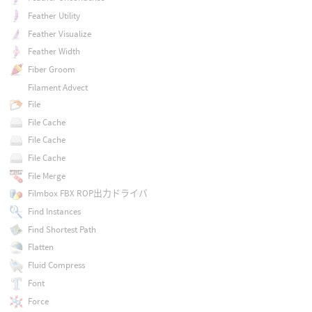
Feather Utility
Feather Visualize
Feather Width
Fiber Groom
Filament Advect
File
File Cache
File Cache
File Cache
File Merge
Filmbox FBX ROP出力ドライバ
Find Instances
Find Shortest Path
Flatten
Fluid Compress
Font
Force