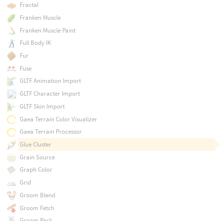
Fractal
Franken Muscle
Franken Muscle Paint
Full Body IK
Fur
Fuse
GLTF Animation Import
GLTF Character Import
GLTF Skin Import
Gaea Terrain Color Visualizer
Gaea Terrain Processor
Glue Cluster
Grain Source
Graph Color
Grid
Groom Blend
Groom Fetch
Groom Pack