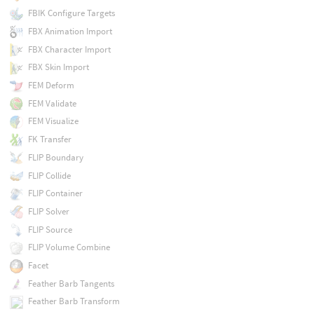
FBIK Configure Targets
FBX Animation Import
FBX Character Import
FBX Skin Import
FEM Deform
FEM Validate
FEM Visualize
FK Transfer
FLIP Boundary
FLIP Collide
FLIP Container
FLIP Solver
FLIP Source
FLIP Volume Combine
Facet
Feather Barb Tangents
Feather Barb Transform