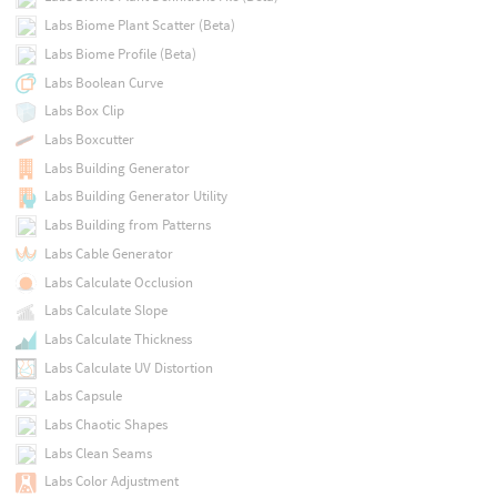
Labs Biome Plant Scatter (Beta)
Labs Biome Profile (Beta)
Labs Boolean Curve
Labs Box Clip
Labs Boxcutter
Labs Building Generator
Labs Building Generator Utility
Labs Building from Patterns
Labs Cable Generator
Labs Calculate Occlusion
Labs Calculate Slope
Labs Calculate Thickness
Labs Calculate UV Distortion
Labs Capsule
Labs Chaotic Shapes
Labs Clean Seams
Labs Color Adjustment