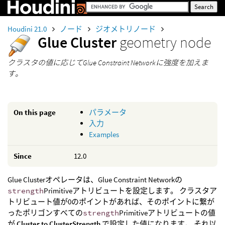
Houdini 21.0
ノード
ジオメトリノード
Glue Cluster
geometry node
クラスタの値に応じてGlue Constraint Networkに強度を加えま
す。
On this page
パラメータ
入力
Examples
Since
12.0
Glue Clusterオペレータは、Glue Constraint Networkの
strength
Primitiveアトリビュートを設定します。 クラスタア
トリビュート値が0のポイントがあれば、そのポイントに繋が
ったポリゴンすべての
strength
Primitiveアトリビュートの値
が
Cluster to ClusterStrength
で設定した値になります。 それ以