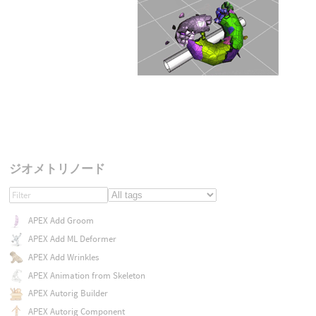
ジオメトリノード
APEX Add Groom
APEX Add ML Deformer
APEX Add Wrinkles
APEX Animation from Skeleton
APEX Autorig Builder
APEX Autorig Component