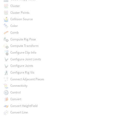
Cluster
Cluster Points
Collision Source
Color
Comb
Compute Rig Pose
Compute Transform
Configure Clip Info
Configure Joint Limits
Configure Joints
Configure Rig Vis
Connect Adjacent Pieces
Connectivity
Control
Convert
Convert HeightField
Convert Line