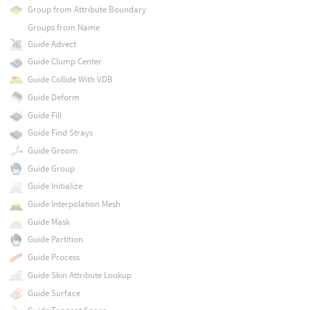
Group from Attribute Boundary
Groups from Name
Guide Advect
Guide Clump Center
Guide Collide With VDB
Guide Deform
Guide Fill
Guide Find Strays
Guide Groom
Guide Group
Guide Initialize
Guide Interpolation Mesh
Guide Mask
Guide Partition
Guide Process
Guide Skin Attribute Lookup
Guide Surface