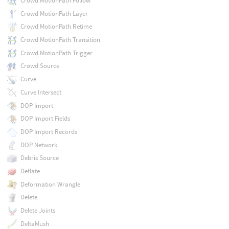
Crowd MotionPath Follow
Crowd MotionPath Layer
Crowd MotionPath Retime
Crowd MotionPath Transition
Crowd MotionPath Trigger
Crowd Source
Curve
Curve Intersect
DOP Import
DOP Import Fields
DOP Import Records
DOP Network
Debris Source
Deflate
Deformation Wrangle
Delete
Delete Joints
DeltaMush