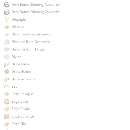
Dem Bones Skinning Converter
Dem Bones Skinning Converter
Detangle
Dissolve
Distance along Geometry
Distance from Geometry
Distance from Target
Divide
Draw Curve
Draw Guides
Dynamic Warp
Each
Edge Collapse
Edge Cusp
Edge Divide
Edge Equalize
Edge Flip