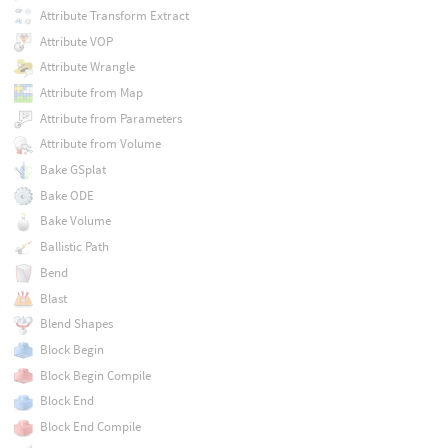
Attribute Transform Extract
Attribute VOP
Attribute Wrangle
Attribute from Map
Attribute from Parameters
Attribute from Volume
Bake GSplat
Bake ODE
Bake Volume
Ballistic Path
Bend
Blast
Blend Shapes
Block Begin
Block Begin Compile
Block End
Block End Compile