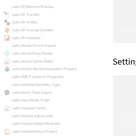
Labs UV Remove Overlap
Labs UV Transfer
Labs UV Unitize
Labs UV Unwrap Cylinder
Labs UV Visualize
Labs Unreal Groom Export
Labs Unreal Pivot Painter
Settin
Labs Unreal Spline (Beta)
Labs Unreal Worldcomposition Prepare
Labs VDB Transform Properties
Labs Validate Geometry Type
Labs Vector Field Export
Labs View Vertex Order
Labs Visualize Vector
Labs Volume Adjust Look
Labs Volume Detail Attributes
Labs VolumeTexture Export