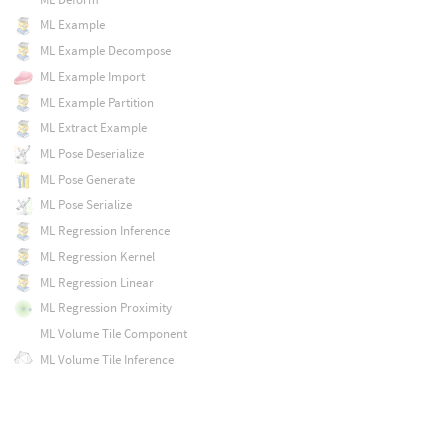
ML Example
ML Example Decompose
ML Example Import
ML Example Partition
ML Extract Example
ML Pose Deserialize
ML Pose Generate
ML Pose Serialize
ML Regression Inference
ML Regression Kernel
ML Regression Linear
ML Regression Proximity
ML Volume Tile Component
ML Volume Tile Inference
ML Volume Upres
MPM Collider
MPM Container