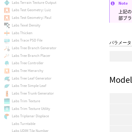
Labs Terrain Texture Output
Note
Labs Test Geometry: Luiz
上記の
Labs Test Geometry: Paul
部ブラ
Labs Texel Density
Labs Thicken
Labs Trace PSD File
パラメータ
Labs Tree Branch Generator
Labs Tree Branch Placer
Labs Tree Controller
Labs Tree Hierarchy
Model
Labs Tree Leaf Generator
Labs Tree Simple Leaf
Labs Tree Trunk Generator
Labs Trim Texture
Labs Trim Texture Utility
Labs Triplanar Displace
Labs Turntable
Labs UDIM Tile Number