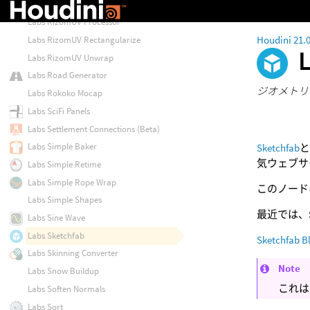
Labs RizomUV Optimize
Labs RizomUV Processor
Houdini 21.
Labs RizomUV Rectangularize
Labs RizomUV Unwrap
Labs Road Generator
ジオメトリを
Labs Rokoko Mocap
Labs SciFi Panels
Labs Settlement Connections (Beta)
Labs Simple Baker
Sketchfab
気ウェブサ
Labs Simple Retime
Labs Simple Rope Wrap
このノード
Labs Simple Shapes
最近では、S
Labs Sine Wave
Labs Sketchfab
Sketchfab B
Labs Skinning Converter
Note
Labs Snow Buildup
これは
Labs Soften Normals
Labs Sort