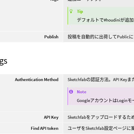
Tip
デフォルトで#houdiniが
Publish
投稿を自動的に出荷してPubli
gs
Authentication Method
Sketchfabの認証方法。API Keyま
Note
GoogleアカウントはLog
API Key
Sketchfabをアップロードする
Find API token
ユーザをSketchfab設定ページ