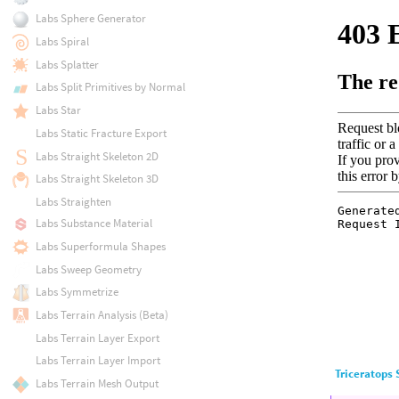
Labs Sphere Generator
Labs Spiral
Labs Splatter
Labs Split Primitives by Normal
Labs Star
Labs Static Fracture Export
Labs Straight Skeleton 2D
Labs Straight Skeleton 3D
Labs Straighten
Labs Substance Material
Labs Superformula Shapes
Labs Sweep Geometry
Labs Symmetrize
Labs Terrain Analysis (Beta)
Labs Terrain Layer Export
Labs Terrain Layer Import
Triceratops 
Labs Terrain Mesh Output