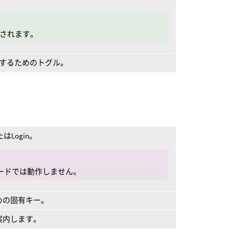
追加されます。
cにするためのトグル。
たはLogin。
inモードでは動作しません。
ための固有キー。
に案内します。