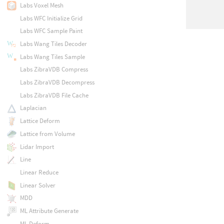
Labs Voxel Mesh
Labs WFC Initialize Grid
Labs WFC Sample Paint
Labs Wang Tiles Decoder
Labs Wang Tiles Sample
Labs ZibraVDB Compress
Labs ZibraVDB Decompress
Labs ZibraVDB File Cache
Laplacian
Lattice Deform
Lattice from Volume
Lidar Import
Line
Linear Reduce
Linear Solver
MDD
ML Attribute Generate
ML Deform