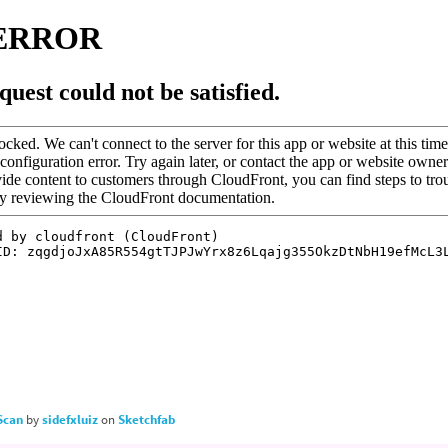
Scan
by
sidefxluiz
on
Sketchfab