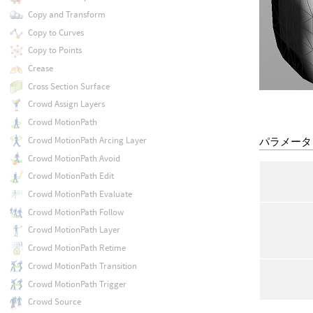
Copy and Transform
Copy to Curves
Copy to Points
Crease
Cross Section Surface
Crowd Assign Layers
Crowd MotionPath
Crowd MotionPath Arcing Layer
パラメータ
Crowd MotionPath Avoid
Crowd MotionPath Edit
Crowd MotionPath Evaluate
Crowd MotionPath Follow
Crowd MotionPath Layer
Crowd MotionPath Retime
Crowd MotionPath Transition
Crowd MotionPath Trigger
Crowd Source