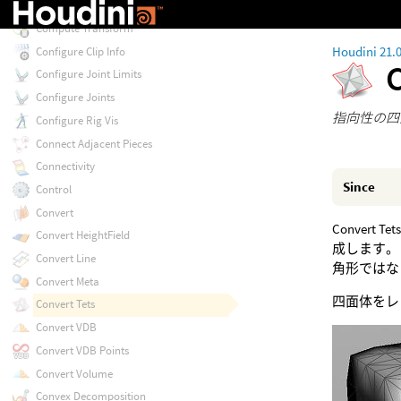
Compute Rig Pose
Compute Transform
Houdini 21.
Configure Clip Info
Configure Joint Limits
Configure Joints
指向性の四
Configure Rig Vis
Connect Adjacent Pieces
Connectivity
Since
Control
Convert
Conve
Convert HeightField
成します。
Convert Line
角形ではな
Convert Meta
四面体をレ
Convert Tets
Convert VDB
Convert VDB Points
Convert Volume
Convex Decomposition