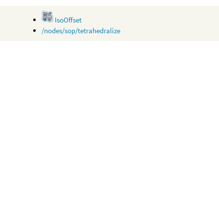
IsoOffset
/nodes/sop/tetrahedralize