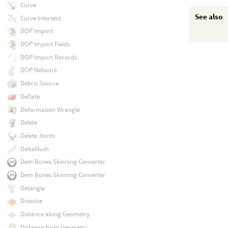
Curve
See also
Curve Intersect
DOP Import
DOP Import Fields
DOP Import Records
DOP Network
Debris Source
Deflate
Deformation Wrangle
Delete
Delete Joints
DeltaMush
Dem Bones Skinning Converter
Dem Bones Skinning Converter
Detangle
Dissolve
Distance along Geometry
Distance from Geometry