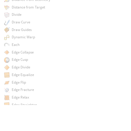
Distance from Target
Divide
Draw Curve
Draw Guides
Dynamic Warp
Each
Edge Collapse
Edge Cusp
Edge Divide
Edge Equalize
Edge Flip
Edge Fracture
Edge Relax
Edge Straighten
Edge Transport
Edit
Ends