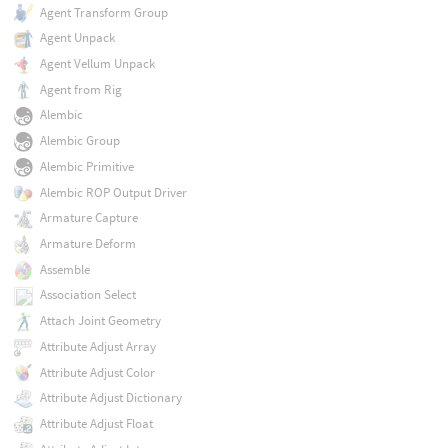
Agent Transform Group
Agent Unpack
Agent Vellum Unpack
Agent from Rig
Alembic
Alembic Group
Alembic Primitive
Alembic ROP Output Driver
Armature Capture
Armature Deform
Assemble
Association Select
Attach Joint Geometry
Attribute Adjust Array
Attribute Adjust Color
Attribute Adjust Dictionary
Attribute Adjust Float