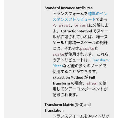
Standard Instance Attributes
トランスフォームを
標準のイン
スタンスアトリビュート
である
P
、
pivot
、
orient
に分解しま
す。
Extraction Method
でスケー
ルが許可されていれば、均一ス
ケールと非均一スケールの記録
には、それぞれ
pscale
と
scale
が使用されます。 これら
のアトリビュートは、
Transform
Pieces
など他の多くのノードで
使用することができます。
Extraction Method
が
Full
Transform
の場合、
shear
を使
用してシアーコンポーネントが
記録されます。
Transform Matrix (3×3) and
Translation
トランスフォームを3×3マトリッ