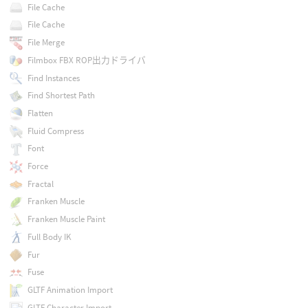
File Cache
File Cache
File Merge
Filmbox FBX ROP出力ドライバ
Find Instances
Find Shortest Path
Flatten
Fluid Compress
Font
Force
Fractal
Franken Muscle
Franken Muscle Paint
Full Body IK
Fur
Fuse
GLTF Animation Import
GLTF Character Import