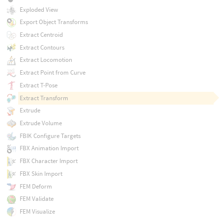
Exploded View
Export Object Transforms
Extract Centroid
Extract Contours
Extract Locomotion
Extract Point from Curve
Extract T-Pose
Extract Transform
Extrude
Extrude Volume
FBIK Configure Targets
FBX Animation Import
FBX Character Import
FBX Skin Import
FEM Deform
FEM Validate
FEM Visualize