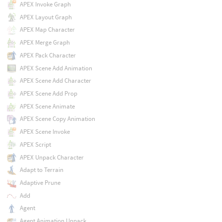
APEX Invoke Graph
APEX Layout Graph
APEX Map Character
APEX Merge Graph
APEX Pack Character
APEX Scene Add Animation
APEX Scene Add Character
APEX Scene Add Prop
APEX Scene Animate
APEX Scene Copy Animation
APEX Scene Invoke
APEX Script
APEX Unpack Character
Adapt to Terrain
Adaptive Prune
Add
Agent
Agent Animation Unpack