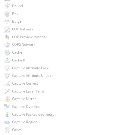
Bound
Box
Bulge
COP Network
COP Preview Material
COP2 Network
Cache
Cache If
Capture Attribute Pack
Capture Attribute Unpack
Capture Correct
Capture Layer Paint
Capture Mirror
Capture Override
Capture Packed Geometry
Capture Region
Carve