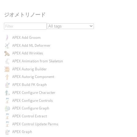
ジオメトリノード
APEX Add Groom
APEX Add ML Deformer
APEX Add Wrinkles
APEX Animation from Skeleton
APEX Autorig Builder
APEX Autorig Component
APEX Build FK Graph
APEX Configure Character
APEX Configure Controls
APEX Configure Graph
APEX Control Extract
APEX Control Update Parms
APEX Graph