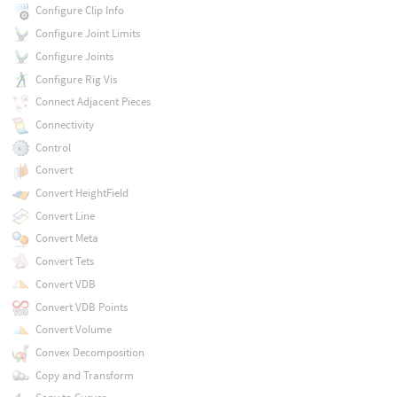
Configure Clip Info
Configure Joint Limits
Configure Joints
Configure Rig Vis
Connect Adjacent Pieces
Connectivity
Control
Convert
Convert HeightField
Convert Line
Convert Meta
Convert Tets
Convert VDB
Convert VDB Points
Convert Volume
Convex Decomposition
Copy and Transform