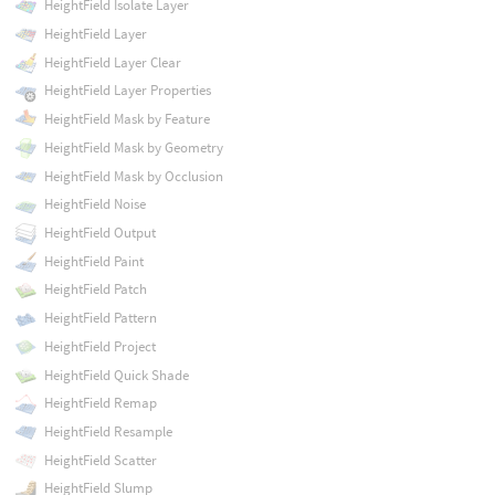
HeightField Isolate Layer
HeightField Layer
HeightField Layer Clear
HeightField Layer Properties
HeightField Mask by Feature
HeightField Mask by Geometry
HeightField Mask by Occlusion
HeightField Noise
HeightField Output
HeightField Paint
HeightField Patch
HeightField Pattern
HeightField Project
HeightField Quick Shade
HeightField Remap
HeightField Resample
HeightField Scatter
HeightField Slump