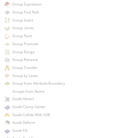
Group Expression
Group Find Path
Group Invert
Group Joints
Group Paint
Group Promote
Group Range
Group Rename
Group Transfer
Group by Lasso
Group from Attribute Boundary
Groups from Name
Guide Advect
Guide Clump Center
Guide Collide With VDB
Guide Deform
Guide Fill