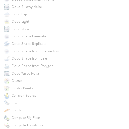
Cloud Billowy Noise
Cloud Clip
Cloud Light
Cloud Noise
Cloud Shape Generate
Cloud Shape Replicate
Cloud Shape from Intersection
Cloud Shape from Line
Cloud Shape from Polygon
Cloud Wispy Noise
Cluster
Cluster Points
Collision Source
Color
Comb
Compute Rig Pose
Compute Transform