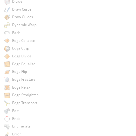
Divide
Draw Curve
Draw Guides
Dynamic Warp
Each
Edge Collapse
Edge Cusp
Edge Divide
Edge Equalize
Edge Flip
Edge Fracture
Edge Relax
Edge Straighten
Edge Transport
Edit
Ends
Enumerate
Error