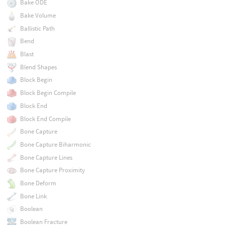
Bake ODE
Bake Volume
Ballistic Path
Bend
Blast
Blend Shapes
Block Begin
Block Begin Compile
Block End
Block End Compile
Bone Capture
Bone Capture Biharmonic
Bone Capture Lines
Bone Capture Proximity
Bone Deform
Bone Link
Boolean
Boolean Fracture