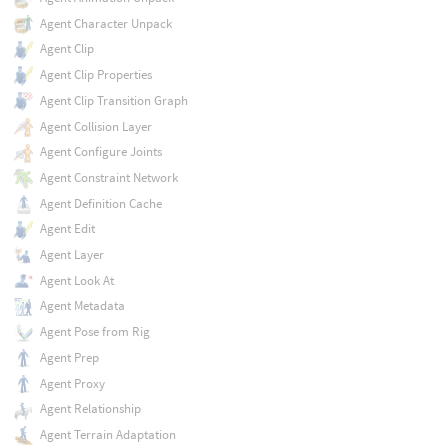
Agent Character Unpack
Agent Clip
Agent Clip Properties
Agent Clip Transition Graph
Agent Collision Layer
Agent Configure Joints
Agent Constraint Network
Agent Definition Cache
Agent Edit
Agent Layer
Agent Look At
Agent Metadata
Agent Pose from Rig
Agent Prep
Agent Proxy
Agent Relationship
Agent Terrain Adaptation