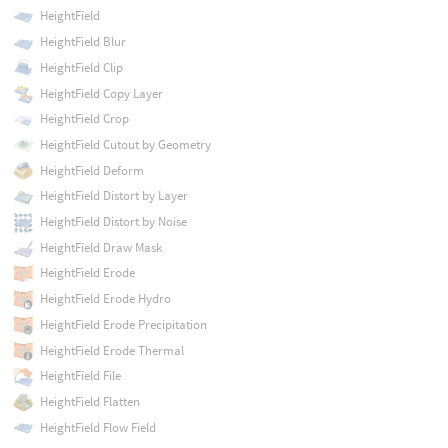
HeightField
HeightField Blur
HeightField Clip
HeightField Copy Layer
HeightField Crop
HeightField Cutout by Geometry
HeightField Deform
HeightField Distort by Layer
HeightField Distort by Noise
HeightField Draw Mask
HeightField Erode
HeightField Erode Hydro
HeightField Erode Precipitation
HeightField Erode Thermal
HeightField File
HeightField Flatten
HeightField Flow Field