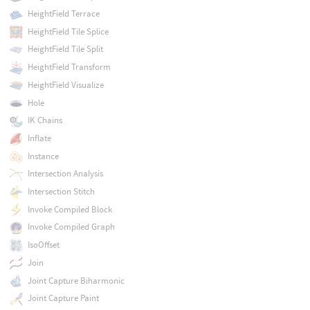
HeightField Terrace
HeightField Tile Splice
HeightField Tile Split
HeightField Transform
HeightField Visualize
Hole
IK Chains
Inflate
Instance
Intersection Analysis
Intersection Stitch
Invoke Compiled Block
Invoke Compiled Graph
IsoOffset
Join
Joint Capture Biharmonic
Joint Capture Paint