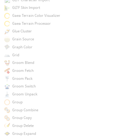
GLTF Skin Import
Gaea Terrain Color Visualizer
Gaea Terrain Processor
Glue Cluster
Grain Source
Graph Color
Grid
Groom Blend
Groom Fetch
Groom Pack
Groom Switch
Groom Unpack
Group
Group Combine
Group Copy
Group Delete
Group Expand