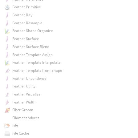
Feather Primitive
Feather Ray
Feather Resample
Feather Shape Organize
Feather Surface
Feather Surface Blend
Feather Template Assign
Feather Template Interpolate
Feather Template from Shape
Feather Uncondense
Feather Utility
Feather Visualize
Feather Width
Fiber Groom
Filament Advect
File
File Cache