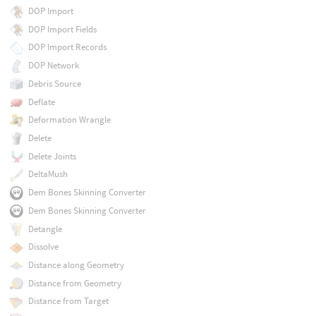
DOP Import
DOP Import Fields
DOP Import Records
DOP Network
Debris Source
Deflate
Deformation Wrangle
Delete
Delete Joints
DeltaMush
Dem Bones Skinning Converter
Dem Bones Skinning Converter
Detangle
Dissolve
Distance along Geometry
Distance from Geometry
Distance from Target