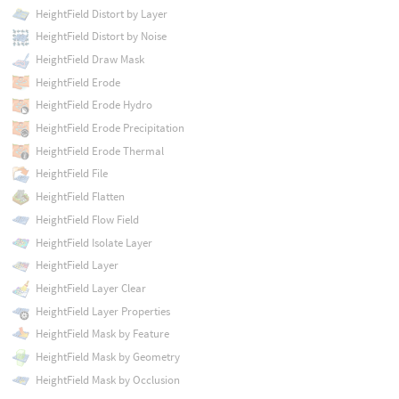
HeightField Distort by Layer
HeightField Distort by Noise
HeightField Draw Mask
HeightField Erode
HeightField Erode Hydro
HeightField Erode Precipitation
HeightField Erode Thermal
HeightField File
HeightField Flatten
HeightField Flow Field
HeightField Isolate Layer
HeightField Layer
HeightField Layer Clear
HeightField Layer Properties
HeightField Mask by Feature
HeightField Mask by Geometry
HeightField Mask by Occlusion