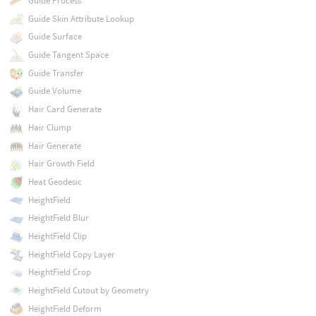
Guide Process
Guide Skin Attribute Lookup
Guide Surface
Guide Tangent Space
Guide Transfer
Guide Volume
Hair Card Generate
Hair Clump
Hair Generate
Hair Growth Field
Heat Geodesic
HeightField
HeightField Blur
HeightField Clip
HeightField Copy Layer
HeightField Crop
HeightField Cutout by Geometry
HeightField Deform