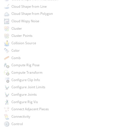
Cloud Shape from Line
Cloud Shape from Polygon
Cloud Wispy Noise
Cluster
Cluster Points
Collision Source
Color
Comb
Compute Rig Pose
Compute Transform
Configure Clip Info
Configure Joint Limits
Configure Joints
Configure Rig Vis
Connect Adjacent Pieces
Connectivity
Control