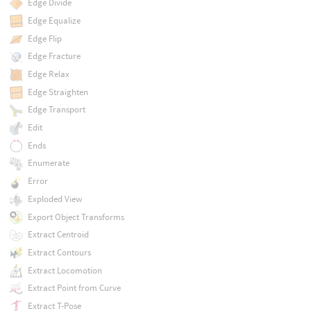
Edge Divide
Edge Equalize
Edge Flip
Edge Fracture
Edge Relax
Edge Straighten
Edge Transport
Edit
Ends
Enumerate
Error
Exploded View
Export Object Transforms
Extract Centroid
Extract Contours
Extract Locomotion
Extract Point from Curve
Extract T-Pose