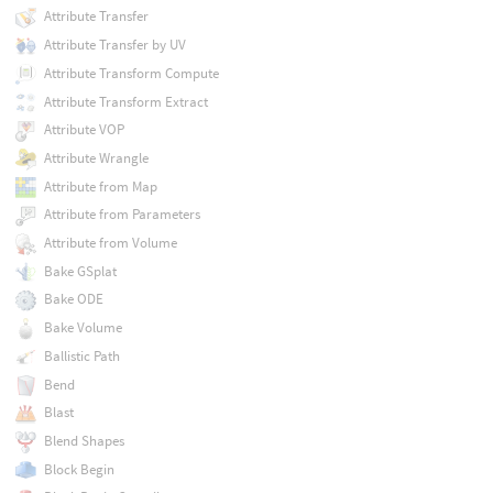
Attribute Transfer
Attribute Transfer by UV
Attribute Transform Compute
Attribute Transform Extract
Attribute VOP
Attribute Wrangle
Attribute from Map
Attribute from Parameters
Attribute from Volume
Bake GSplat
Bake ODE
Bake Volume
Ballistic Path
Bend
Blast
Blend Shapes
Block Begin