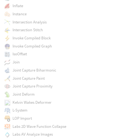
Inflate
Instance
Intersection Analysis
Intersection Stitch
Invoke Compiled Block
Invoke Compiled Graph
IsoOffset
Join
Joint Capture Biharmonic
Joint Capture Paint
Joint Capture Proximity
Joint Deform
Kelvin Wakes Deformer
L-System
LOP Import
Labs 2D Wave Function Collapse
Labs AV Analyze Images