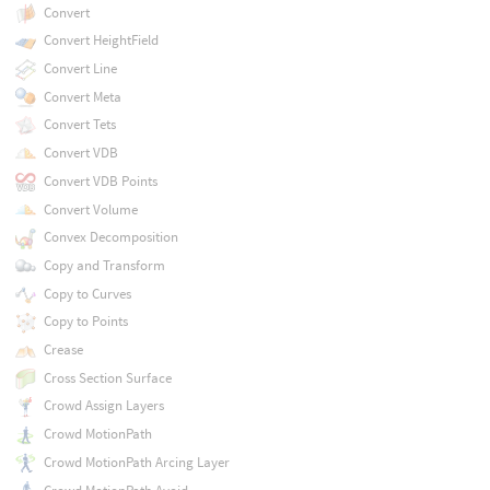
Convert
Convert HeightField
Convert Line
Convert Meta
Convert Tets
Convert VDB
Convert VDB Points
Convert Volume
Convex Decomposition
Copy and Transform
Copy to Curves
Copy to Points
Crease
Cross Section Surface
Crowd Assign Layers
Crowd MotionPath
Crowd MotionPath Arcing Layer