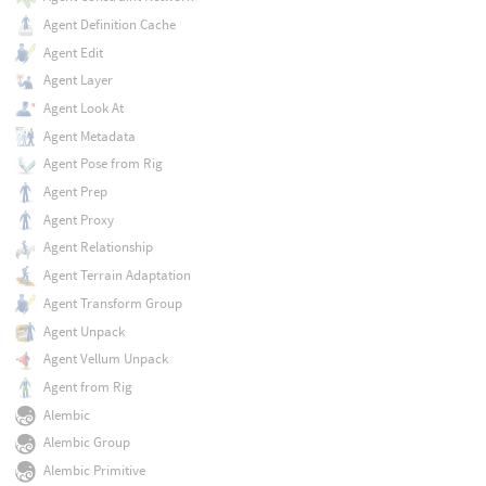
Agent Definition Cache
Agent Edit
Agent Layer
Agent Look At
Agent Metadata
Agent Pose from Rig
Agent Prep
Agent Proxy
Agent Relationship
Agent Terrain Adaptation
Agent Transform Group
Agent Unpack
Agent Vellum Unpack
Agent from Rig
Alembic
Alembic Group
Alembic Primitive