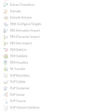
Extract Transform
Extrude
Extrude Volume
FBIK Configure Targets
FBX Animation Import
FBX Character Import
FBX Skin Import
FEM Deform
FEM Validate
FEM Visualize
FK Transfer
FLIP Boundary
FLIP Collide
FLIP Container
FLIP Solver
FLIP Source
FLIP Volume Combine