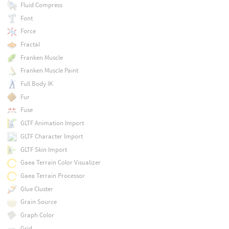
Fluid Compress
Font
Force
Fractal
Franken Muscle
Franken Muscle Paint
Full Body IK
Fur
Fuse
GLTF Animation Import
GLTF Character Import
GLTF Skin Import
Gaea Terrain Color Visualizer
Gaea Terrain Processor
Glue Cluster
Grain Source
Graph Color
Grid