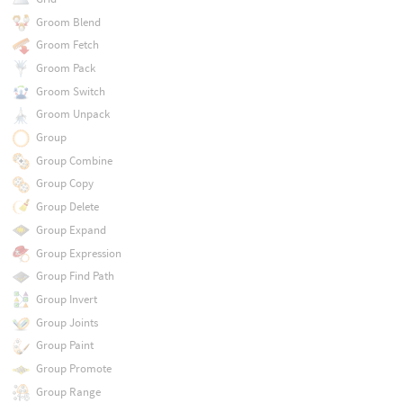
Groom Blend
Groom Fetch
Groom Pack
Groom Switch
Groom Unpack
Group
Group Combine
Group Copy
Group Delete
Group Expand
Group Expression
Group Find Path
Group Invert
Group Joints
Group Paint
Group Promote
Group Range