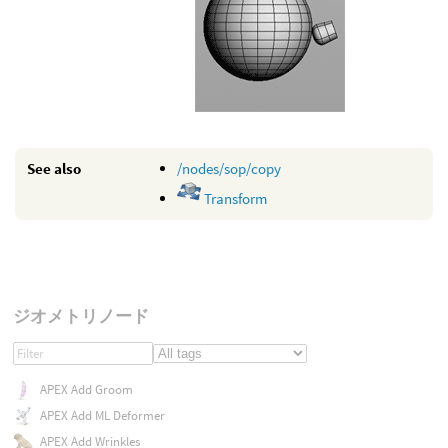
See also
/nodes/sop/copy
Transform
ジオメトリノード
APEX Add Groom
APEX Add ML Deformer
APEX Add Wrinkles