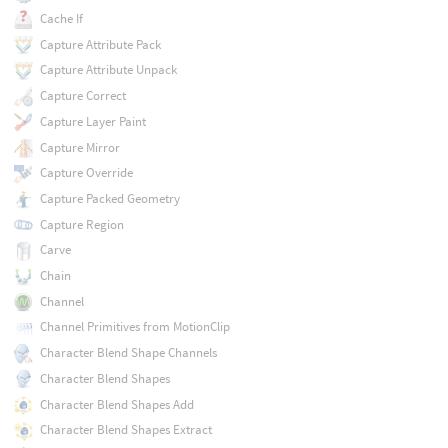
Cache If
Capture Attribute Pack
Capture Attribute Unpack
Capture Correct
Capture Layer Paint
Capture Mirror
Capture Override
Capture Packed Geometry
Capture Region
Carve
Chain
Channel
Channel Primitives from MotionClip
Character Blend Shape Channels
Character Blend Shapes
Character Blend Shapes Add
Character Blend Shapes Extract