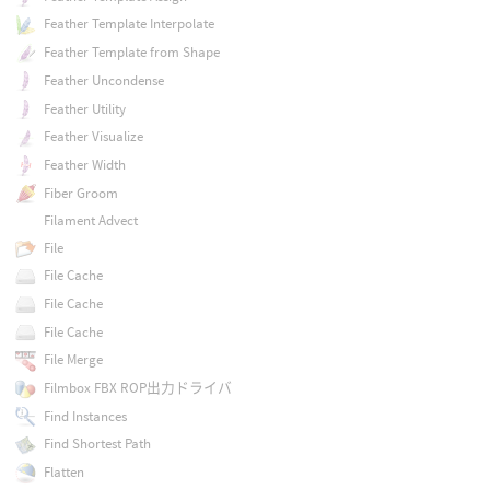
Feather Template Interpolate
Feather Template from Shape
Feather Uncondense
Feather Utility
Feather Visualize
Feather Width
Fiber Groom
Filament Advect
File
File Cache
File Cache
File Cache
File Merge
Filmbox FBX ROP出力ドライバ
Find Instances
Find Shortest Path
Flatten