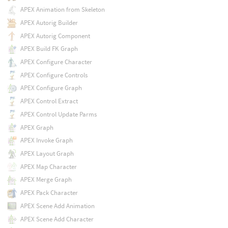
APEX Animation from Skeleton
APEX Autorig Builder
APEX Autorig Component
APEX Build FK Graph
APEX Configure Character
APEX Configure Controls
APEX Configure Graph
APEX Control Extract
APEX Control Update Parms
APEX Graph
APEX Invoke Graph
APEX Layout Graph
APEX Map Character
APEX Merge Graph
APEX Pack Character
APEX Scene Add Animation
APEX Scene Add Character