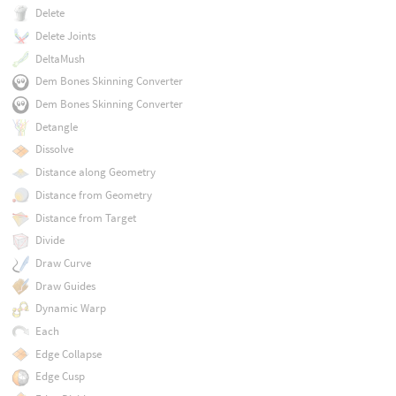
Delete
Delete Joints
DeltaMush
Dem Bones Skinning Converter
Dem Bones Skinning Converter
Detangle
Dissolve
Distance along Geometry
Distance from Geometry
Distance from Target
Divide
Draw Curve
Draw Guides
Dynamic Warp
Each
Edge Collapse
Edge Cusp