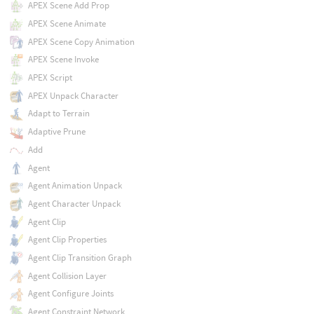
APEX Scene Add Prop
APEX Scene Animate
APEX Scene Copy Animation
APEX Scene Invoke
APEX Script
APEX Unpack Character
Adapt to Terrain
Adaptive Prune
Add
Agent
Agent Animation Unpack
Agent Character Unpack
Agent Clip
Agent Clip Properties
Agent Clip Transition Graph
Agent Collision Layer
Agent Configure Joints
Agent Constraint Network