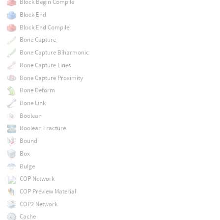
Block Begin Compile
Block End
Block End Compile
Bone Capture
Bone Capture Biharmonic
Bone Capture Lines
Bone Capture Proximity
Bone Deform
Bone Link
Boolean
Boolean Fracture
Bound
Box
Bulge
COP Network
COP Preview Material
COP2 Network
Cache