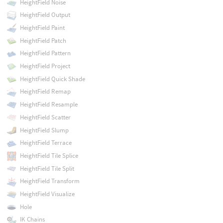
HeightField Noise
HeightField Output
HeightField Paint
HeightField Patch
HeightField Pattern
HeightField Project
HeightField Quick Shade
HeightField Remap
HeightField Resample
HeightField Scatter
HeightField Slump
HeightField Terrace
HeightField Tile Splice
HeightField Tile Split
HeightField Transform
HeightField Visualize
Hole
IK Chains