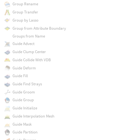
Group Rename
Group Transfer
Group by Lasso
Group from Attribute Boundary
Groups from Name
Guide Advect
Guide Clump Center
Guide Collide With VDB
Guide Deform
Guide Fill
Guide Find Strays
Guide Groom
Guide Group
Guide Initialize
Guide Interpolation Mesh
Guide Mask
Guide Partition