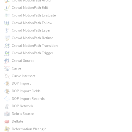
Crowd MotionPath Avoid
Crowd MotionPath Edit
Crowd MotionPath Evaluate
Crowd MotionPath Follow
Crowd MotionPath Layer
Crowd MotionPath Retime
Crowd MotionPath Transition
Crowd MotionPath Trigger
Crowd Source
Curve
Curve Intersect
DOP Import
DOP Import Fields
DOP Import Records
DOP Network
Debris Source
Deflate
Deformation Wrangle