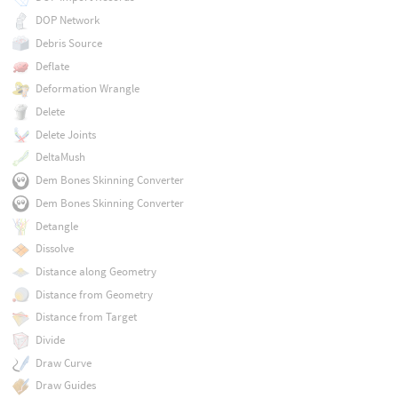
DOP Network
Debris Source
Deflate
Deformation Wrangle
Delete
Delete Joints
DeltaMush
Dem Bones Skinning Converter
Dem Bones Skinning Converter
Detangle
Dissolve
Distance along Geometry
Distance from Geometry
Distance from Target
Divide
Draw Curve
Draw Guides