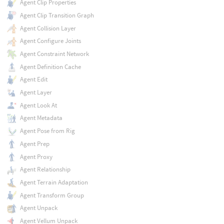
Agent Clip Properties
Agent Clip Transition Graph
Agent Collision Layer
Agent Configure Joints
Agent Constraint Network
Agent Definition Cache
Agent Edit
Agent Layer
Agent Look At
Agent Metadata
Agent Pose from Rig
Agent Prep
Agent Proxy
Agent Relationship
Agent Terrain Adaptation
Agent Transform Group
Agent Unpack
Agent Vellum Unpack