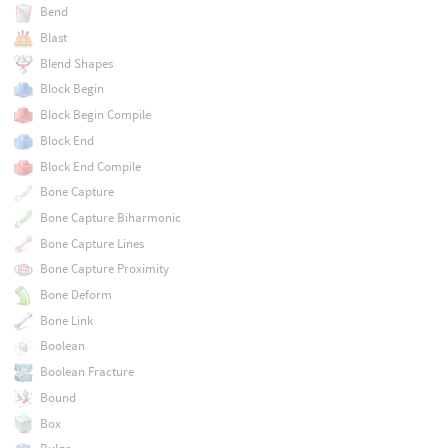
Bend
Blast
Blend Shapes
Block Begin
Block Begin Compile
Block End
Block End Compile
Bone Capture
Bone Capture Biharmonic
Bone Capture Lines
Bone Capture Proximity
Bone Deform
Bone Link
Boolean
Boolean Fracture
Bound
Box