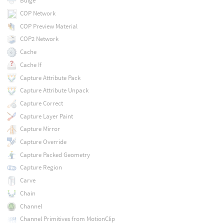
Bulge
COP Network
COP Preview Material
COP2 Network
Cache
Cache If
Capture Attribute Pack
Capture Attribute Unpack
Capture Correct
Capture Layer Paint
Capture Mirror
Capture Override
Capture Packed Geometry
Capture Region
Carve
Chain
Channel
Channel Primitives from MotionClip