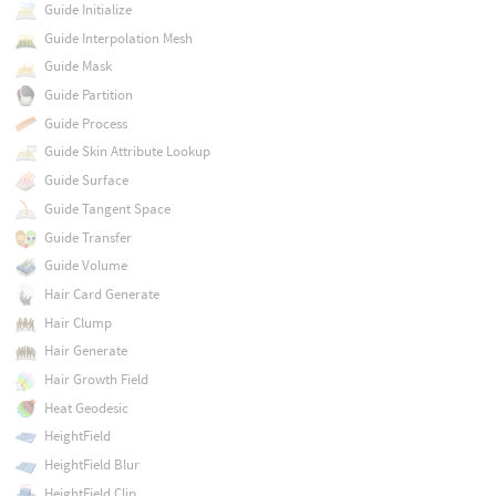
Guide Initialize
Guide Interpolation Mesh
Guide Mask
Guide Partition
Guide Process
Guide Skin Attribute Lookup
Guide Surface
Guide Tangent Space
Guide Transfer
Guide Volume
Hair Card Generate
Hair Clump
Hair Generate
Hair Growth Field
Heat Geodesic
HeightField
HeightField Blur
HeightField Clip