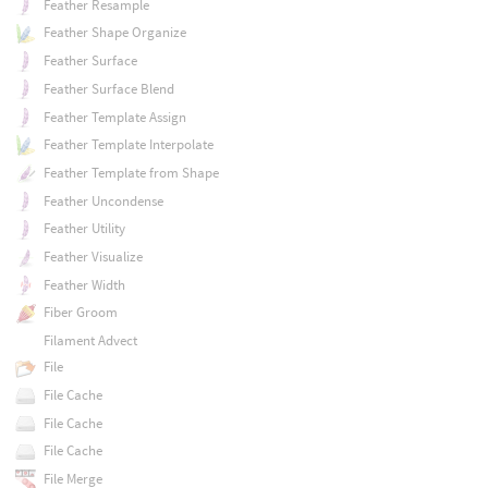
Feather Resample
Feather Shape Organize
Feather Surface
Feather Surface Blend
Feather Template Assign
Feather Template Interpolate
Feather Template from Shape
Feather Uncondense
Feather Utility
Feather Visualize
Feather Width
Fiber Groom
Filament Advect
File
File Cache
File Cache
File Cache
File Merge