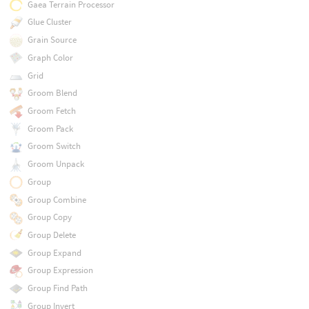
Gaea Terrain Processor
Glue Cluster
Grain Source
Graph Color
Grid
Groom Blend
Groom Fetch
Groom Pack
Groom Switch
Groom Unpack
Group
Group Combine
Group Copy
Group Delete
Group Expand
Group Expression
Group Find Path
Group Invert