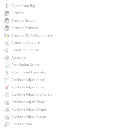
Agent from Rig
Alembic
Alembic Group
Alembic Primitive
Alembic ROP Output Driver
Armature Capture
Armature Deform
Assemble
Association Select
Attach Joint Geometry
Attribute Adjust Array
Attribute Adjust Color
Attribute Adjust Dictionary
Attribute Adjust Float
Attribute Adjust Integer
Attribute Adjust Vector
Attribute Blur