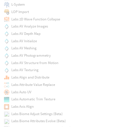
L-System
LOP Import
Labs 2D Wave Function Collapse
Labs AV Analyze Images
Labs AV Depth Map
Labs AV Initialize
Labs AV Meshing
Labs AV Photogrammetry
Labs AV Structure from Motion
Labs AV Texturing
Labs Align and Distribute
Labs Attribute Value Replace
Labs Auto UV
Labs Automatic Trim Texture
Labs Axis Align
Labs Biome Adjust Settings (Beta)
Labs Biome Attributes Evolve (Beta)