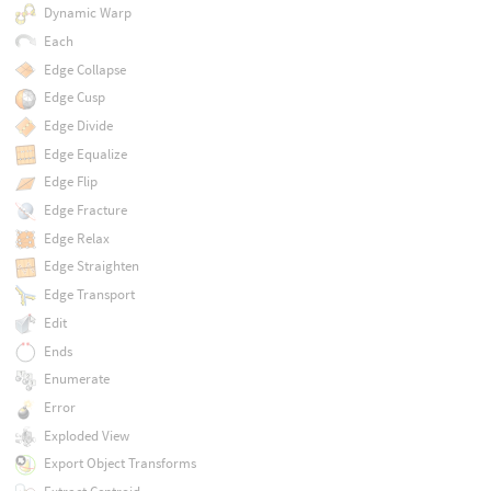
Dynamic Warp
Each
Edge Collapse
Edge Cusp
Edge Divide
Edge Equalize
Edge Flip
Edge Fracture
Edge Relax
Edge Straighten
Edge Transport
Edit
Ends
Enumerate
Error
Exploded View
Export Object Transforms