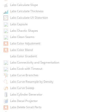
Labs Calculate Slope
Labs Calculate Thickness
Labs Calculate UV Distortion
Labs Capsule
Labs Chaotic Shapes
Labs Clean Seams
Labs Color Adjustment
Labs Color Blend
Labs Color Gradient
Labs Connectivity and Segmentation
Labs Cook with Timeout
Labs Curve Branches
Labs Curve Resample by Density
Labs Curve Sweep
Labs Cylinder Generator
Labs Decal Projector
Labs Delete Small Parts