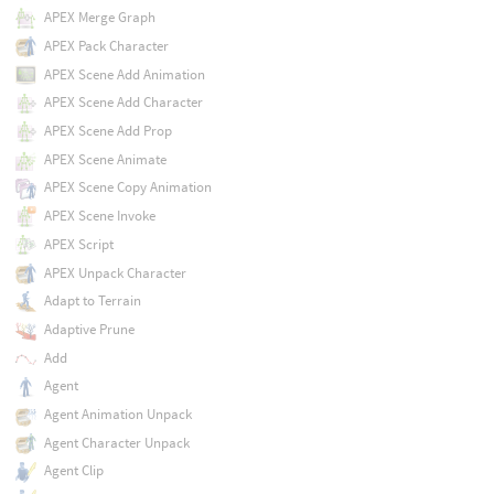
APEX Merge Graph
APEX Pack Character
APEX Scene Add Animation
APEX Scene Add Character
APEX Scene Add Prop
APEX Scene Animate
APEX Scene Copy Animation
APEX Scene Invoke
APEX Script
APEX Unpack Character
Adapt to Terrain
Adaptive Prune
Add
Agent
Agent Animation Unpack
Agent Character Unpack
Agent Clip