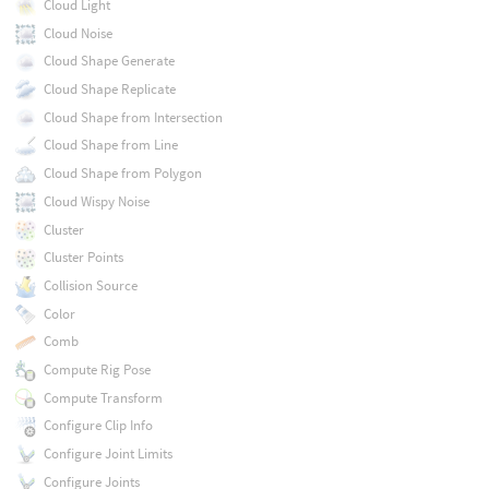
Cloud Light
Cloud Noise
Cloud Shape Generate
Cloud Shape Replicate
Cloud Shape from Intersection
Cloud Shape from Line
Cloud Shape from Polygon
Cloud Wispy Noise
Cluster
Cluster Points
Collision Source
Color
Comb
Compute Rig Pose
Compute Transform
Configure Clip Info
Configure Joint Limits
Configure Joints