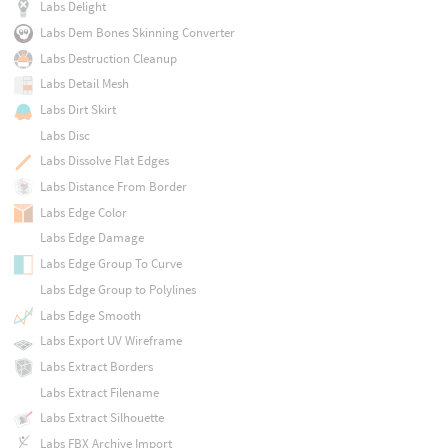
Labs Delight
Labs Dem Bones Skinning Converter
Labs Destruction Cleanup
Labs Detail Mesh
Labs Dirt Skirt
Labs Disc
Labs Dissolve Flat Edges
Labs Distance From Border
Labs Edge Color
Labs Edge Damage
Labs Edge Group To Curve
Labs Edge Group to Polylines
Labs Edge Smooth
Labs Export UV Wireframe
Labs Extract Borders
Labs Extract Filename
Labs Extract Silhouette
Labs FBX Archive Import