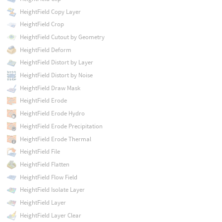
HeightField Copy Layer
HeightField Crop
HeightField Cutout by Geometry
HeightField Deform
HeightField Distort by Layer
HeightField Distort by Noise
HeightField Draw Mask
HeightField Erode
HeightField Erode Hydro
HeightField Erode Precipitation
HeightField Erode Thermal
HeightField File
HeightField Flatten
HeightField Flow Field
HeightField Isolate Layer
HeightField Layer
HeightField Layer Clear