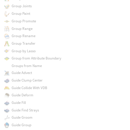
Group Joints
Group Paint
Group Promote
Group Range
Group Rename
Group Transfer
Group by Lasso
Group from Attribute Boundary
Groups from Name
Guide Advect
Guide Clump Center
Guide Collide With VDB
Guide Deform
Guide Fill
Guide Find Strays
Guide Groom
Guide Group