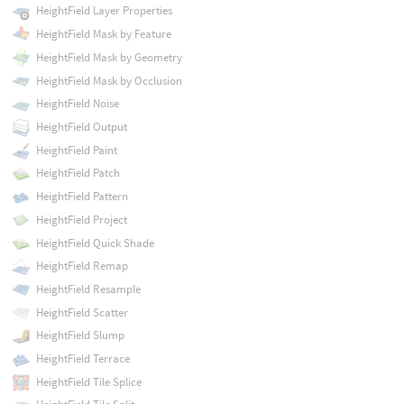
HeightField Layer Properties
HeightField Mask by Feature
HeightField Mask by Geometry
HeightField Mask by Occlusion
HeightField Noise
HeightField Output
HeightField Paint
HeightField Patch
HeightField Pattern
HeightField Project
HeightField Quick Shade
HeightField Remap
HeightField Resample
HeightField Scatter
HeightField Slump
HeightField Terrace
HeightField Tile Splice