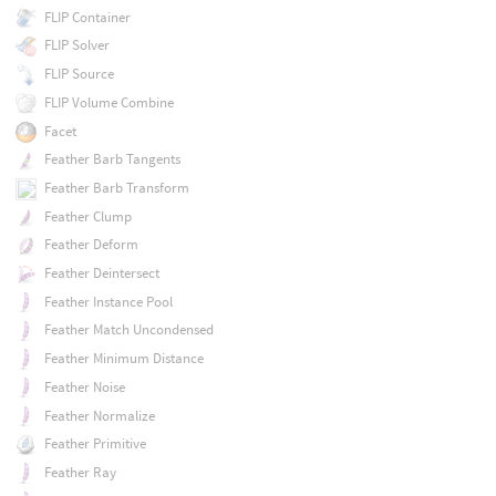
FLIP Container
FLIP Solver
FLIP Source
FLIP Volume Combine
Facet
Feather Barb Tangents
Feather Barb Transform
Feather Clump
Feather Deform
Feather Deintersect
Feather Instance Pool
Feather Match Uncondensed
Feather Minimum Distance
Feather Noise
Feather Normalize
Feather Primitive
Feather Ray