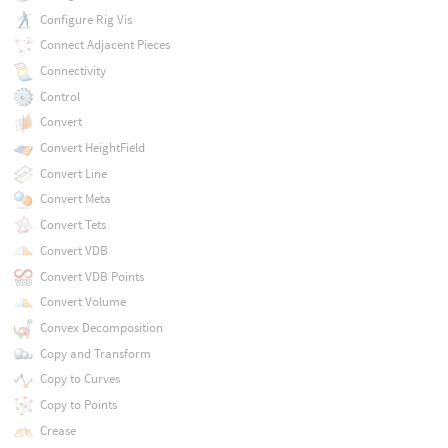
Configure Rig Vis
Connect Adjacent Pieces
Connectivity
Control
Convert
Convert HeightField
Convert Line
Convert Meta
Convert Tets
Convert VDB
Convert VDB Points
Convert Volume
Convex Decomposition
Copy and Transform
Copy to Curves
Copy to Points
Crease