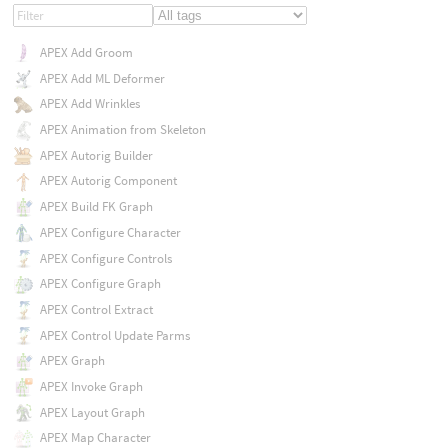
APEX Add Groom
APEX Add ML Deformer
APEX Add Wrinkles
APEX Animation from Skeleton
APEX Autorig Builder
APEX Autorig Component
APEX Build FK Graph
APEX Configure Character
APEX Configure Controls
APEX Configure Graph
APEX Control Extract
APEX Control Update Parms
APEX Graph
APEX Invoke Graph
APEX Layout Graph
APEX Map Character