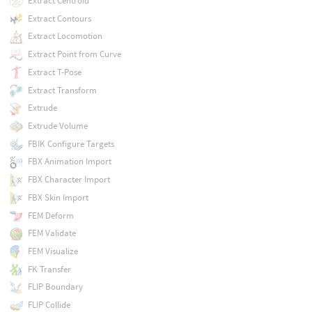
Extract Centroid
Extract Contours
Extract Locomotion
Extract Point from Curve
Extract T-Pose
Extract Transform
Extrude
Extrude Volume
FBIK Configure Targets
FBX Animation Import
FBX Character Import
FBX Skin Import
FEM Deform
FEM Validate
FEM Visualize
FK Transfer
FLIP Boundary
FLIP Collide