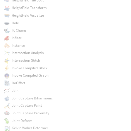
HeightField Tile Split
HeightField Transform
HeightField Visualize
Hole
IK Chains
Inflate
Instance
Intersection Analysis
Intersection Stitch
Invoke Compiled Block
Invoke Compiled Graph
IsoOffset
Join
Joint Capture Biharmonic
Joint Capture Paint
Joint Capture Proximity
Joint Deform
Kelvin Wakes Deformer