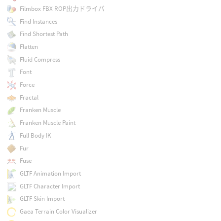
Filmbox FBX ROP出力ドライバ
Find Instances
Find Shortest Path
Flatten
Fluid Compress
Font
Force
Fractal
Franken Muscle
Franken Muscle Paint
Full Body IK
Fur
Fuse
GLTF Animation Import
GLTF Character Import
GLTF Skin Import
Gaea Terrain Color Visualizer