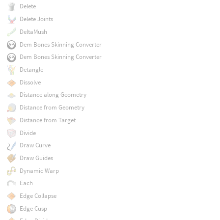
Delete
Delete Joints
DeltaMush
Dem Bones Skinning Converter
Dem Bones Skinning Converter
Detangle
Dissolve
Distance along Geometry
Distance from Geometry
Distance from Target
Divide
Draw Curve
Draw Guides
Dynamic Warp
Each
Edge Collapse
Edge Cusp