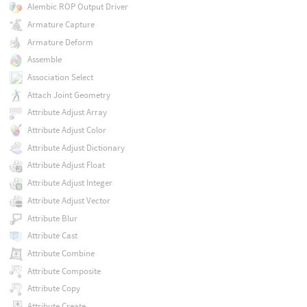
Alembic ROP Output Driver
Armature Capture
Armature Deform
Assemble
Association Select
Attach Joint Geometry
Attribute Adjust Array
Attribute Adjust Color
Attribute Adjust Dictionary
Attribute Adjust Float
Attribute Adjust Integer
Attribute Adjust Vector
Attribute Blur
Attribute Cast
Attribute Combine
Attribute Composite
Attribute Copy
Attribute Create