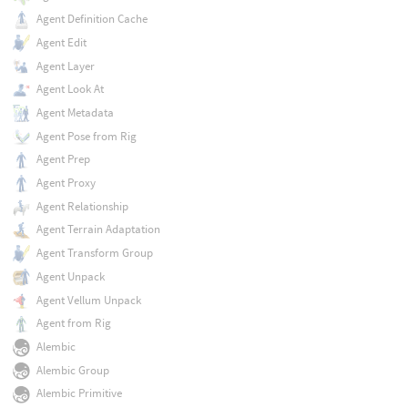
Agent Definition Cache
Agent Edit
Agent Layer
Agent Look At
Agent Metadata
Agent Pose from Rig
Agent Prep
Agent Proxy
Agent Relationship
Agent Terrain Adaptation
Agent Transform Group
Agent Unpack
Agent Vellum Unpack
Agent from Rig
Alembic
Alembic Group
Alembic Primitive