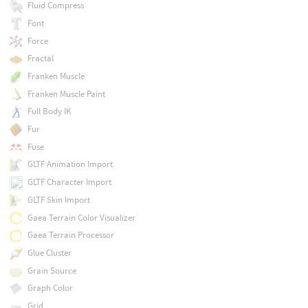
Fluid Compress
Font
Force
Fractal
Franken Muscle
Franken Muscle Paint
Full Body IK
Fur
Fuse
GLTF Animation Import
GLTF Character Import
GLTF Skin Import
Gaea Terrain Color Visualizer
Gaea Terrain Processor
Glue Cluster
Grain Source
Graph Color
Grid