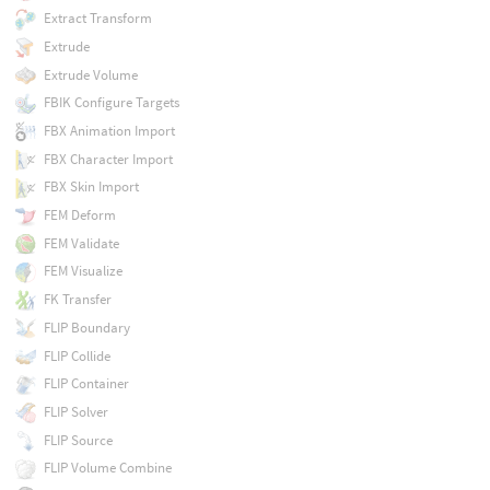
Extract Transform
Extrude
Extrude Volume
FBIK Configure Targets
FBX Animation Import
FBX Character Import
FBX Skin Import
FEM Deform
FEM Validate
FEM Visualize
FK Transfer
FLIP Boundary
FLIP Collide
FLIP Container
FLIP Solver
FLIP Source
FLIP Volume Combine