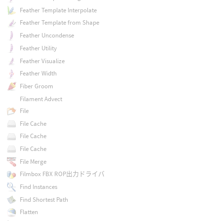
Feather Template Interpolate
Feather Template from Shape
Feather Uncondense
Feather Utility
Feather Visualize
Feather Width
Fiber Groom
Filament Advect
File
File Cache
File Cache
File Cache
File Merge
Filmbox FBX ROP出力ドライバ
Find Instances
Find Shortest Path
Flatten