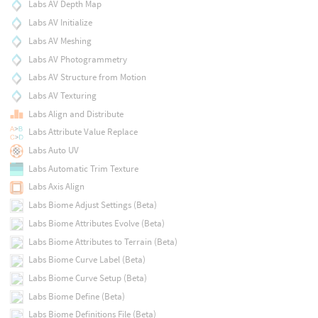
Labs AV Depth Map
Labs AV Initialize
Labs AV Meshing
Labs AV Photogrammetry
Labs AV Structure from Motion
Labs AV Texturing
Labs Align and Distribute
Labs Attribute Value Replace
Labs Auto UV
Labs Automatic Trim Texture
Labs Axis Align
Labs Biome Adjust Settings (Beta)
Labs Biome Attributes Evolve (Beta)
Labs Biome Attributes to Terrain (Beta)
Labs Biome Curve Label (Beta)
Labs Biome Curve Setup (Beta)
Labs Biome Define (Beta)
Labs Biome Definitions File (Beta)