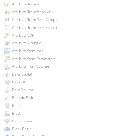
Attribute Transfer
Attribute Transfer by UV
Attribute Transform Compute
Attribute Transform Extract
Attribute VOP
Attribute Wrangle
Attribute from Map
Attribute from Parameters
Attribute from Volume
Bake GSplat
Bake ODE
Bake Volume
Ballistic Path
Bend
Blast
Blend Shapes
Block Begin