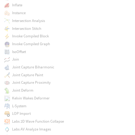
Inflate
Instance
Intersection Analysis
Intersection Stitch
Invoke Compiled Block
Invoke Compiled Graph
IsoOffset
Join
Joint Capture Biharmonic
Joint Capture Paint
Joint Capture Proximity
Joint Deform
Kelvin Wakes Deformer
L-System
LOP Import
Labs 2D Wave Function Collapse
Labs AV Analyze Images