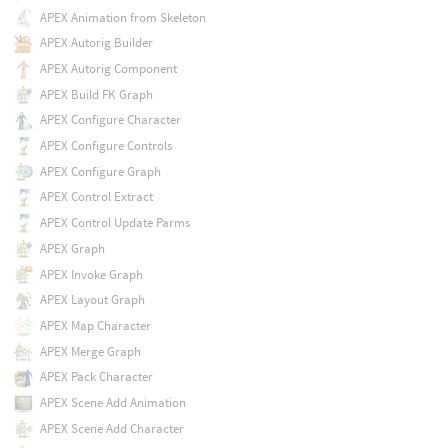
APEX Animation from Skeleton
APEX Autorig Builder
APEX Autorig Component
APEX Build FK Graph
APEX Configure Character
APEX Configure Controls
APEX Configure Graph
APEX Control Extract
APEX Control Update Parms
APEX Graph
APEX Invoke Graph
APEX Layout Graph
APEX Map Character
APEX Merge Graph
APEX Pack Character
APEX Scene Add Animation
APEX Scene Add Character