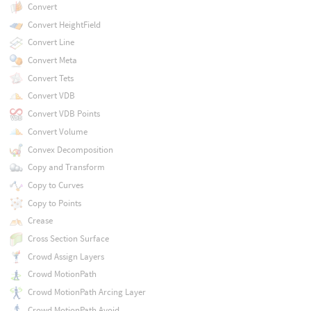
Convert
Convert HeightField
Convert Line
Convert Meta
Convert Tets
Convert VDB
Convert VDB Points
Convert Volume
Convex Decomposition
Copy and Transform
Copy to Curves
Copy to Points
Crease
Cross Section Surface
Crowd Assign Layers
Crowd MotionPath
Crowd MotionPath Arcing Layer
Crowd MotionPath Avoid