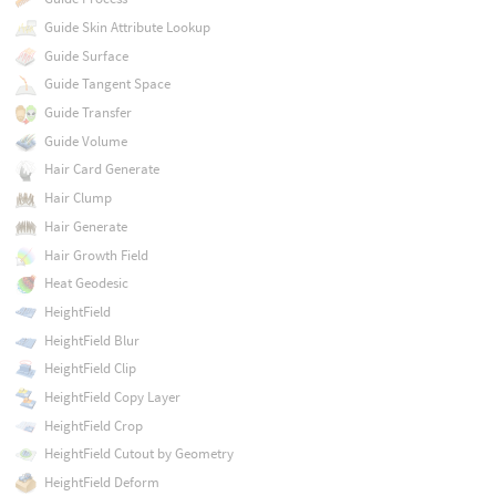
Guide Skin Attribute Lookup
Guide Surface
Guide Tangent Space
Guide Transfer
Guide Volume
Hair Card Generate
Hair Clump
Hair Generate
Hair Growth Field
Heat Geodesic
HeightField
HeightField Blur
HeightField Clip
HeightField Copy Layer
HeightField Crop
HeightField Cutout by Geometry
HeightField Deform