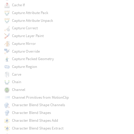
Cache If
Capture Attribute Pack
Capture Attribute Unpack
Capture Correct
Capture Layer Paint
Capture Mirror
Capture Override
Capture Packed Geometry
Capture Region
Carve
Chain
Channel
Channel Primitives from MotionClip
Character Blend Shape Channels
Character Blend Shapes
Character Blend Shapes Add
Character Blend Shapes Extract