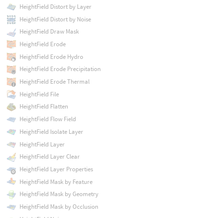
HeightField Distort by Layer
HeightField Distort by Noise
HeightField Draw Mask
HeightField Erode
HeightField Erode Hydro
HeightField Erode Precipitation
HeightField Erode Thermal
HeightField File
HeightField Flatten
HeightField Flow Field
HeightField Isolate Layer
HeightField Layer
HeightField Layer Clear
HeightField Layer Properties
HeightField Mask by Feature
HeightField Mask by Geometry
HeightField Mask by Occlusion