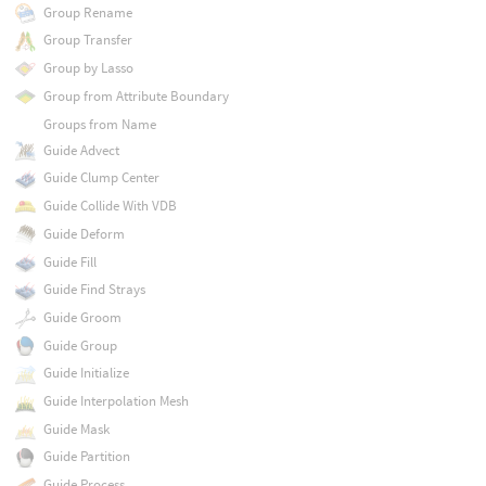
Group Rename
Group Transfer
Group by Lasso
Group from Attribute Boundary
Groups from Name
Guide Advect
Guide Clump Center
Guide Collide With VDB
Guide Deform
Guide Fill
Guide Find Strays
Guide Groom
Guide Group
Guide Initialize
Guide Interpolation Mesh
Guide Mask
Guide Partition
Guide Process