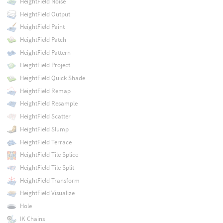
HeightField Noise
HeightField Output
HeightField Paint
HeightField Patch
HeightField Pattern
HeightField Project
HeightField Quick Shade
HeightField Remap
HeightField Resample
HeightField Scatter
HeightField Slump
HeightField Terrace
HeightField Tile Splice
HeightField Tile Split
HeightField Transform
HeightField Visualize
Hole
IK Chains