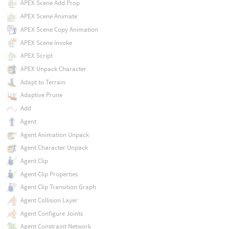
APEX Scene Add Prop
APEX Scene Animate
APEX Scene Copy Animation
APEX Scene Invoke
APEX Script
APEX Unpack Character
Adapt to Terrain
Adaptive Prune
Add
Agent
Agent Animation Unpack
Agent Character Unpack
Agent Clip
Agent Clip Properties
Agent Clip Transition Graph
Agent Collision Layer
Agent Configure Joints
Agent Constraint Network