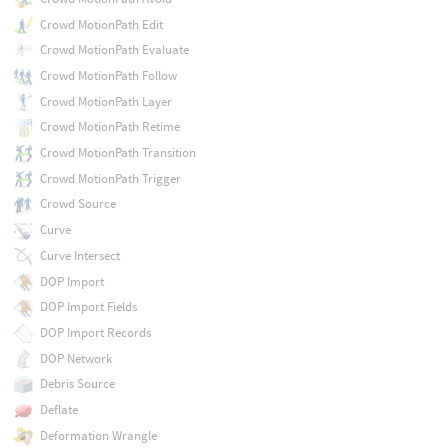
Crowd MotionPath Edit
Crowd MotionPath Evaluate
Crowd MotionPath Follow
Crowd MotionPath Layer
Crowd MotionPath Retime
Crowd MotionPath Transition
Crowd MotionPath Trigger
Crowd Source
Curve
Curve Intersect
DOP Import
DOP Import Fields
DOP Import Records
DOP Network
Debris Source
Deflate
Deformation Wrangle