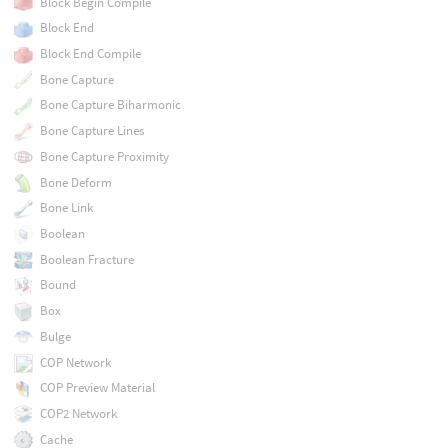
Block Begin Compile
Block End
Block End Compile
Bone Capture
Bone Capture Biharmonic
Bone Capture Lines
Bone Capture Proximity
Bone Deform
Bone Link
Boolean
Boolean Fracture
Bound
Box
Bulge
COP Network
COP Preview Material
COP2 Network
Cache