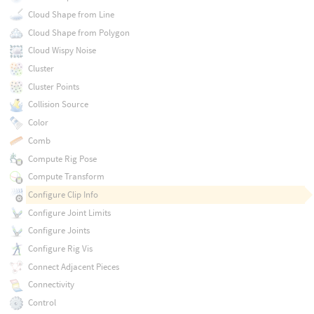
Cloud Shape from Line
Cloud Shape from Polygon
Cloud Wispy Noise
Cluster
Cluster Points
Collision Source
Color
Comb
Compute Rig Pose
Compute Transform
Configure Clip Info
Configure Joint Limits
Configure Joints
Configure Rig Vis
Connect Adjacent Pieces
Connectivity
Control