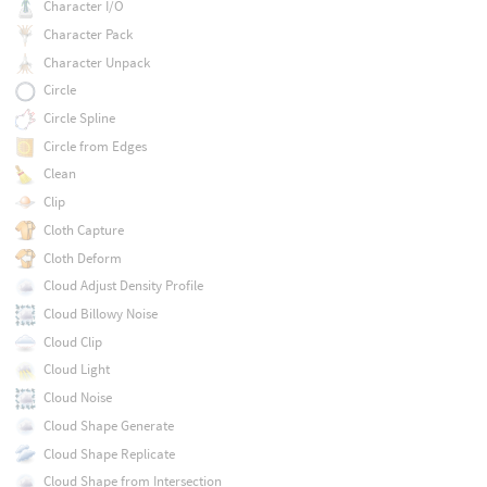
Character I/O
Character Pack
Character Unpack
Circle
Circle Spline
Circle from Edges
Clean
Clip
Cloth Capture
Cloth Deform
Cloud Adjust Density Profile
Cloud Billowy Noise
Cloud Clip
Cloud Light
Cloud Noise
Cloud Shape Generate
Cloud Shape Replicate
Cloud Shape from Intersection