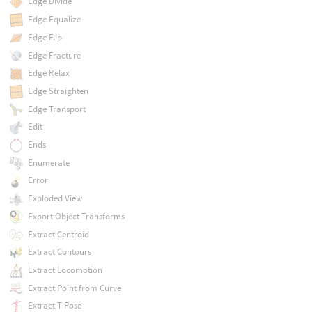
Edge Divide
Edge Equalize
Edge Flip
Edge Fracture
Edge Relax
Edge Straighten
Edge Transport
Edit
Ends
Enumerate
Error
Exploded View
Export Object Transforms
Extract Centroid
Extract Contours
Extract Locomotion
Extract Point from Curve
Extract T-Pose