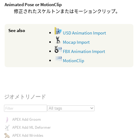
Animated Pose or MotionClip
修正されたスケルトンまたはモーションクリップ。
See also
USD Animation Import
Mocap Import
FBX Animation Import
MotionClip
ジオメトリノード
APEX Add Groom
APEX Add ML Deformer
APEX Add Wrinkles