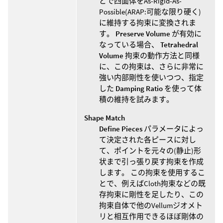
とで四面体をAs-Rigid-As-
Possible(ARAP:可能な限り硬く)
に維持する拘束に変換されま
す。
Preserve Volume
が有効に
なっている場合、
Tetrahedral
Volume
拘束の動作方法と同様
に、この拘束は、さらに非常に
強い内部剛性を使いつつ、指定
した
Damping Ratio
を使って体
積の維持を試みます。
Shape Match
Define Pieces
パラメータによっ
て決定された各ピースに対し
て、ポイントを元々の(静止)形
状まで引っ張り戻す拘束を作成
します。 この拘束を使用するこ
とで、例えばCloth拘束などの既
存拘束に剛性を足したり、この
拘束自体で他のVellumジオメト
リと相互作用できるほぼ剛体の