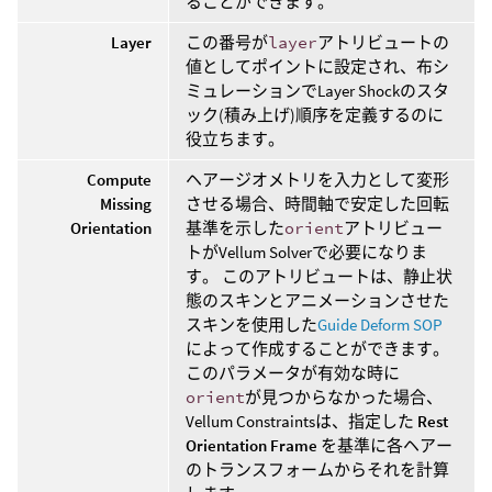
ることができます。
Layer
この番号が
layer
アトリビュートの
値としてポイントに設定され、布シ
ミュレーションでLayer Shockのスタ
ック(積み上げ)順序を定義するのに
役立ちます。
Compute
ヘアージオメトリを入力として変形
Missing
させる場合、時間軸で安定した回転
Orientation
基準を示した
orient
アトリビュー
トがVellum Solverで必要になりま
す。 このアトリビュートは、静止状
態のスキンとアニメーションさせた
スキンを使用した
Guide Deform SOP
によって作成することができます。
このパラメータが有効な時に
orient
が見つからなかった場合、
Vellum Constraintsは、指定した
Rest
Orientation Frame
を基準に各ヘアー
のトランスフォームからそれを計算