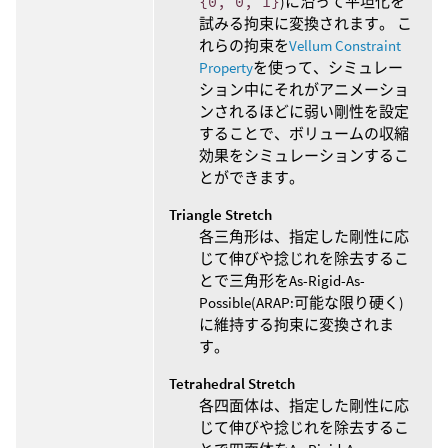
{0, 0, 1}
)に沿って平坦化を
試みる拘束に変換されます。 こ
れらの拘束を
Vellum Constraint
Property
を使って、シミュレー
ション中にそれがアニメーショ
ンされるほどに弱い剛性を設定
することで、ボリュームの収縮
効果をシミュレーションするこ
とができます。
Triangle Stretch
各三角形は、指定した剛性に応
じて伸びや捻じれを除去するこ
とで三角形をAs-Rigid-As-
Possible(ARAP:可能な限り硬く)
に維持する拘束に変換されま
す。
Tetrahedral Stretch
各四面体は、指定した剛性に応
じて伸びや捻じれを除去するこ