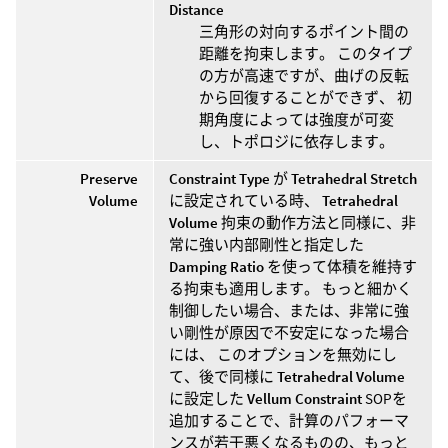
Distance
三角形の対向するポイント間の
距離を拘束します。 このタイプ
の方が高速ですが、曲げの反転
から回復することができず、 初
期角度によっては強度が可変
し、トポロジに依存します。
Preserve
Constraint Type
が
Tetrahedral Stretch
Volume
に設定されている時、
Tetrahedral
Volume
拘束の動作方法と同様に、非
常に強い内部剛性と指定した
Damping Ratio
を使って体積を維持す
る拘束も適用します。 もっと細かく
制御したい場合、または、非常に強
い剛性が原因で不安定になった場合
には、 このオプションを無効にし
て、後で同様に
Tetrahedral Volume
に設定した
Vellum Constraint
SOPを
追加することで、計算のパフォーマ
ンスが若干悪くなるものの、もっと