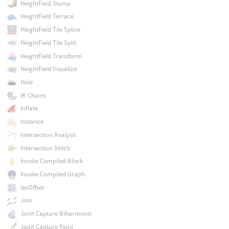
HeightField Slump
HeightField Terrace
HeightField Tile Splice
HeightField Tile Split
HeightField Transform
HeightField Visualize
Hole
IK Chains
Inflate
Instance
Intersection Analysis
Intersection Stitch
Invoke Compiled Block
Invoke Compiled Graph
IsoOffset
Join
Joint Capture Biharmonic
Joint Capture Paint