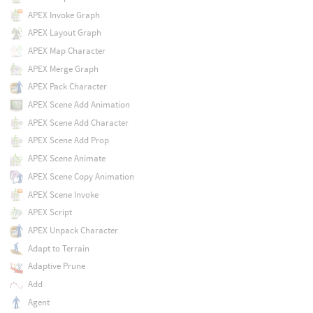
APEX Invoke Graph
APEX Layout Graph
APEX Map Character
APEX Merge Graph
APEX Pack Character
APEX Scene Add Animation
APEX Scene Add Character
APEX Scene Add Prop
APEX Scene Animate
APEX Scene Copy Animation
APEX Scene Invoke
APEX Script
APEX Unpack Character
Adapt to Terrain
Adaptive Prune
Add
Agent