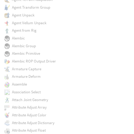
Agent Transform Group
Agent Unpack
Agent Vellum Unpack
Agent from Rig
Alembic
Alembic Group
Alembic Primitive
Alembic ROP Output Driver
Armature Capture
Armature Deform
Assemble
Association Select
Attach Joint Geometry
Attribute Adjust Array
Attribute Adjust Color
Attribute Adjust Dictionary
Attribute Adjust Float