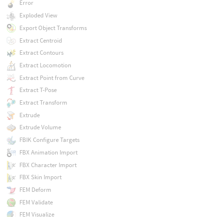
Error
Exploded View
Export Object Transforms
Extract Centroid
Extract Contours
Extract Locomotion
Extract Point from Curve
Extract T-Pose
Extract Transform
Extrude
Extrude Volume
FBIK Configure Targets
FBX Animation Import
FBX Character Import
FBX Skin Import
FEM Deform
FEM Validate
FEM Visualize