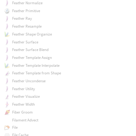
Feather Normalize
Feather Primitive
Feather Ray
Feather Resample
Feather Shape Organize
Feather Surface
Feather Surface Blend
Feather Template Assign
Feather Template Interpolate
Feather Template from Shape
Feather Uncondense
Feather Utility
Feather Visualize
Feather Width
Fiber Groom
Filament Advect
File
File Cache