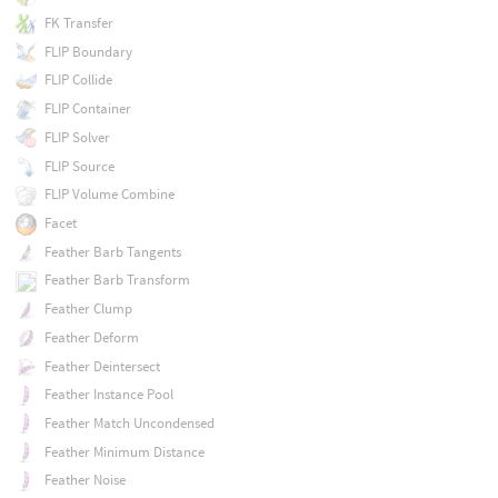
FK Transfer
FLIP Boundary
FLIP Collide
FLIP Container
FLIP Solver
FLIP Source
FLIP Volume Combine
Facet
Feather Barb Tangents
Feather Barb Transform
Feather Clump
Feather Deform
Feather Deintersect
Feather Instance Pool
Feather Match Uncondensed
Feather Minimum Distance
Feather Noise