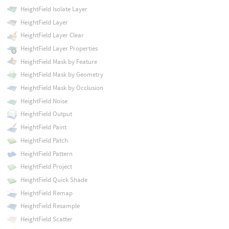
HeightField Isolate Layer
HeightField Layer
HeightField Layer Clear
HeightField Layer Properties
HeightField Mask by Feature
HeightField Mask by Geometry
HeightField Mask by Occlusion
HeightField Noise
HeightField Output
HeightField Paint
HeightField Patch
HeightField Pattern
HeightField Project
HeightField Quick Shade
HeightField Remap
HeightField Resample
HeightField Scatter