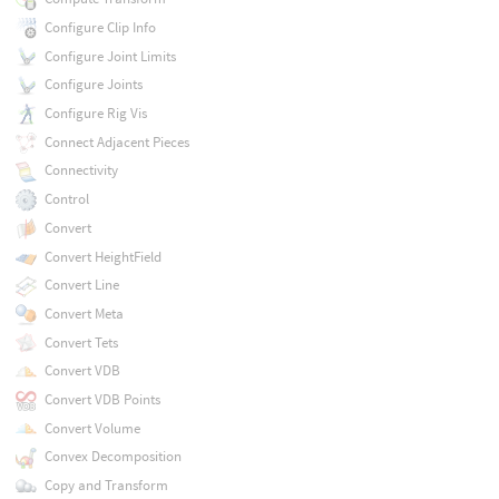
Configure Clip Info
Configure Joint Limits
Configure Joints
Configure Rig Vis
Connect Adjacent Pieces
Connectivity
Control
Convert
Convert HeightField
Convert Line
Convert Meta
Convert Tets
Convert VDB
Convert VDB Points
Convert Volume
Convex Decomposition
Copy and Transform