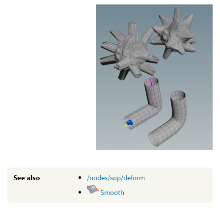
See also
/nodes/sop/deform
Smooth