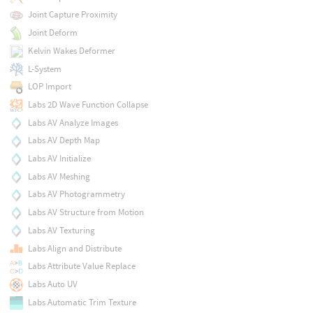
Joint Capture Proximity
Joint Deform
Kelvin Wakes Deformer
L-System
LOP Import
Labs 2D Wave Function Collapse
Labs AV Analyze Images
Labs AV Depth Map
Labs AV Initialize
Labs AV Meshing
Labs AV Photogrammetry
Labs AV Structure from Motion
Labs AV Texturing
Labs Align and Distribute
Labs Attribute Value Replace
Labs Auto UV
Labs Automatic Trim Texture