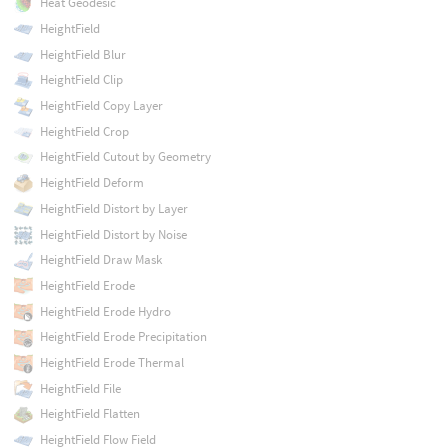
Heat Geodesic
HeightField
HeightField Blur
HeightField Clip
HeightField Copy Layer
HeightField Crop
HeightField Cutout by Geometry
HeightField Deform
HeightField Distort by Layer
HeightField Distort by Noise
HeightField Draw Mask
HeightField Erode
HeightField Erode Hydro
HeightField Erode Precipitation
HeightField Erode Thermal
HeightField File
HeightField Flatten
HeightField Flow Field