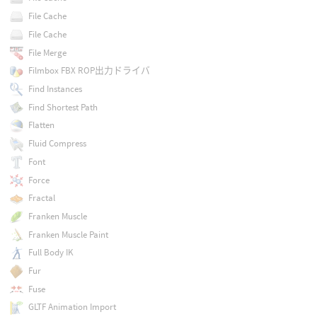
File Cache
File Cache
File Merge
Filmbox FBX ROP出力ドライバ
Find Instances
Find Shortest Path
Flatten
Fluid Compress
Font
Force
Fractal
Franken Muscle
Franken Muscle Paint
Full Body IK
Fur
Fuse
GLTF Animation Import