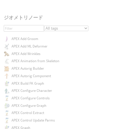
ジオメトリノード
APEX Add Groom
APEX Add ML Deformer
APEX Add Wrinkles
APEX Animation from Skeleton
APEX Autorig Builder
APEX Autorig Component
APEX Build FK Graph
APEX Configure Character
APEX Configure Controls
APEX Configure Graph
APEX Control Extract
APEX Control Update Parms
APEX Graph