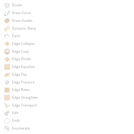
Divide
Draw Curve
Draw Guides
Dynamic Warp
Each
Edge Collapse
Edge Cusp
Edge Divide
Edge Equalize
Edge Flip
Edge Fracture
Edge Relax
Edge Straighten
Edge Transport
Edit
Ends
Enumerate