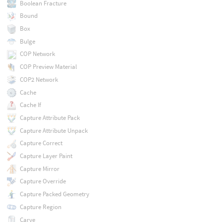
Boolean Fracture
Bound
Box
Bulge
COP Network
COP Preview Material
COP2 Network
Cache
Cache If
Capture Attribute Pack
Capture Attribute Unpack
Capture Correct
Capture Layer Paint
Capture Mirror
Capture Override
Capture Packed Geometry
Capture Region
Carve