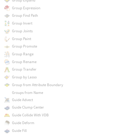
Group Expand
Group Expression
Group Find Path
Group Invert
Group Joints
Group Paint
Group Promote
Group Range
Group Rename
Group Transfer
Group by Lasso
Group from Attribute Boundary
Groups from Name
Guide Advect
Guide Clump Center
Guide Collide With VDB
Guide Deform
Guide Fill