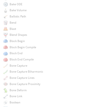
Bake ODE
Bake Volume
Ballistic Path
Bend
Blast
Blend Shapes
Block Begin
Block Begin Compile
Block End
Block End Compile
Bone Capture
Bone Capture Biharmonic
Bone Capture Lines
Bone Capture Proximity
Bone Deform
Bone Link
Boolean