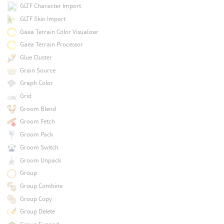
GLTF Character Import
GLTF Skin Import
Gaea Terrain Color Visualizer
Gaea Terrain Processor
Glue Cluster
Grain Source
Graph Color
Grid
Groom Blend
Groom Fetch
Groom Pack
Groom Switch
Groom Unpack
Group
Group Combine
Group Copy
Group Delete