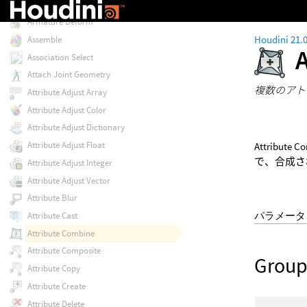
Armature Capture
Armature Deform
Houdini 21.
Assemble
Association Select
Attach Joint Geometry
複数のアト
Attribute Adjust Array
Attribute Adjust Color
Attribute Adjust Dictionary
Attribute Adjust Float
Attrib
で、合成さ
Attribute Adjust Integer
Attribute Adjust Vector
Attribute Blur
パラメータ
Attribute Cast
Attribute Combine
Attribute Composite
Group
Attribute Copy
Attribute Create
Attribute Delete