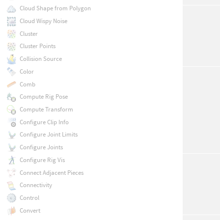
Cloud Shape from Polygon
Cloud Wispy Noise
Cluster
Cluster Points
Collision Source
Color
Comb
Compute Rig Pose
Compute Transform
Configure Clip Info
Configure Joint Limits
Configure Joints
Configure Rig Vis
Connect Adjacent Pieces
Connectivity
Control
Convert