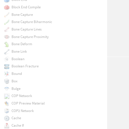
Block End Compile
Bone Capture
Bone Capture Biharmonic
Bone Capture Lines
Bone Capture Proximity
Bone Deform
Bone Link
Boolean
Boolean Fracture
Bound
Box
Bulge
COP Network
COP Preview Material
COP2 Network
Cache
Cache If