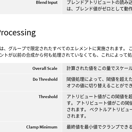
Blend Input
ブレンドアトリビュートの読み込
は、ブレンド値がゼロとして動
Processing
は、グループで限定されたすべてのエレメントに実施されます。 
ントが以前の合成から何も処理されていなくても、これによって
Overall Scale
計算された値をこの量でスケー
Do Threshold
閾値処理によって、閾値を超えた
オフの値に切り替えることがで
Threshold
アトリビュート値がこの閾値を
す。 アトリビュート値がこの閾
されます。 ベクトルアトリビュ
されます。
Clamp Minimum
最終値を最小値でクランプでき