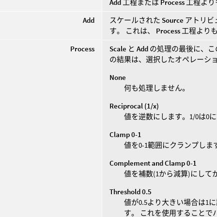
Add
工程または
Process
工程より
Add
スケールされた
Source
アトリビ
す。 これは、
Process
工程より
Process
Scale
と
Add
の処理の最後に、こ
の結果は、選択したオペレーシ
None
何も処理しません。
Reciprocal (1/x)
値を逆数にします。1/0は0
Clamp 0-1
値を0-1範囲にクランプしま
Complement and Clamp 0-1
値を補数(1から減算)にして
Threshold 0.5
値が0.5より大きい場合は1
す。 これを使用することで