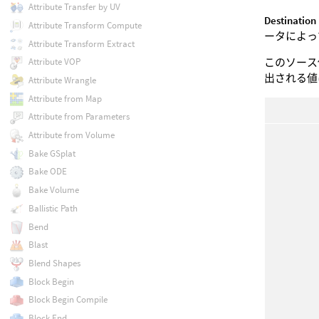
Attribute Transfer by UV
Destination
Attribute Transform Compute
ータによっ
Attribute Transform Extract
このソー
Attribute VOP
出される値は
Attribute Wrangle
Attribute from Map
Attribute from Parameters
Attribute from Volume
Bake GSplat
Bake ODE
Bake Volume
Ballistic Path
Bend
Blast
Blend Shapes
Block Begin
Block Begin Compile
Block End