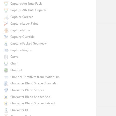
Capture Attribute Pack
Capture Attribute Unpack
Capture Correct
Capture Layer Paint
Capture Mirror
Capture Override
Capture Packed Geometry
Capture Region
Carve
Chain
Channel
Channel Primitives from MotionClip
Character Blend Shape Channels
Character Blend Shapes
Character Blend Shapes Add
Character Blend Shapes Extract
Character I/O