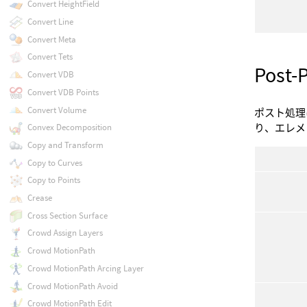
Convert HeightField
Convert Line
Convert Meta
Convert Tets
Post-
Convert VDB
Convert VDB Points
Convert Volume
ポスト処理
り、エレメ
Convex Decomposition
Copy and Transform
Copy to Curves
Copy to Points
Crease
Cross Section Surface
Crowd Assign Layers
Crowd MotionPath
Crowd MotionPath Arcing Layer
Crowd MotionPath Avoid
Crowd MotionPath Edit