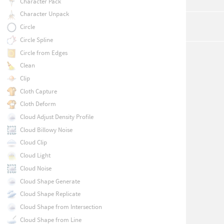
Character Pack
Character Unpack
Circle
Circle Spline
Circle from Edges
Clean
Clip
Cloth Capture
Cloth Deform
Cloud Adjust Density Profile
Cloud Billowy Noise
Cloud Clip
Cloud Light
Cloud Noise
Cloud Shape Generate
Cloud Shape Replicate
Cloud Shape from Intersection
Cloud Shape from Line