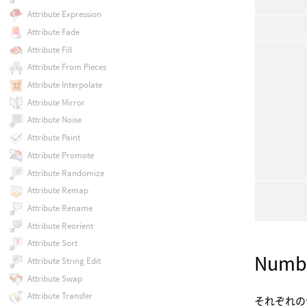
Attribute Expression
Attribute Fade
Attribute Fill
Attribute From Pieces
Attribute Interpolate
Attribute Mirror
Attribute Noise
Attribute Paint
Attribute Promote
Attribute Randomize
Attribute Remap
Attribute Rename
Attribute Reorient
Attribute Sort
Numbe
Attribute String Edit
Attribute Swap
Attribute Transfer
それぞれの