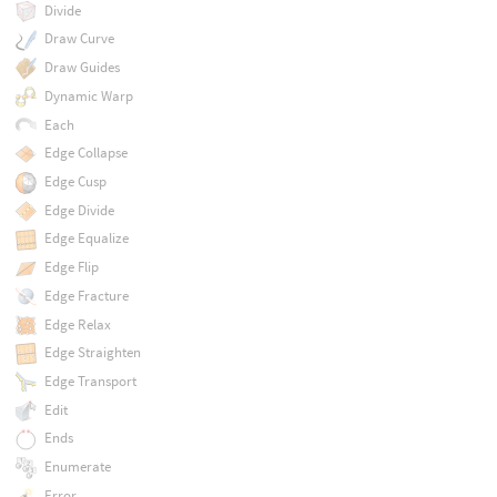
Divide
Draw Curve
Draw Guides
Dynamic Warp
Each
Edge Collapse
Edge Cusp
Edge Divide
Edge Equalize
Edge Flip
Edge Fracture
Edge Relax
Edge Straighten
Edge Transport
Edit
Ends
Enumerate
Error