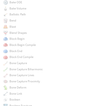
Bake ODE
Bake Volume
Ballistic Path
Bend
Blast
Blend Shapes
Block Begin
Block Begin Compile
Block End
Block End Compile
Bone Capture
Bone Capture Biharmonic
Bone Capture Lines
Bone Capture Proximity
Bone Deform
Bone Link
Boolean
Boolean Fracture