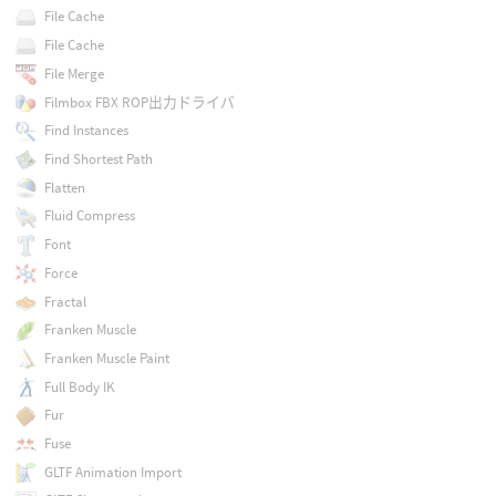
File Cache
File Cache
File Merge
Filmbox FBX ROP出力ドライバ
Find Instances
Find Shortest Path
Flatten
Fluid Compress
Font
Force
Fractal
Franken Muscle
Franken Muscle Paint
Full Body IK
Fur
Fuse
GLTF Animation Import