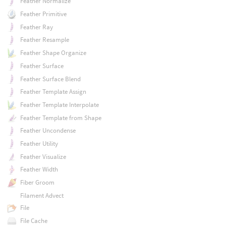
Feather Normalize
Feather Primitive
Feather Ray
Feather Resample
Feather Shape Organize
Feather Surface
Feather Surface Blend
Feather Template Assign
Feather Template Interpolate
Feather Template from Shape
Feather Uncondense
Feather Utility
Feather Visualize
Feather Width
Fiber Groom
Filament Advect
File
File Cache