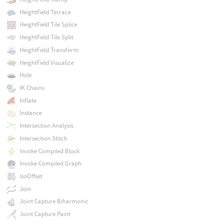
HeightField Terrace
HeightField Tile Splice
HeightField Tile Split
HeightField Transform
HeightField Visualize
Hole
IK Chains
Inflate
Instance
Intersection Analysis
Intersection Stitch
Invoke Compiled Block
Invoke Compiled Graph
IsoOffset
Join
Joint Capture Biharmonic
Joint Capture Paint