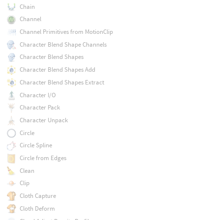
Chain
Channel
Channel Primitives from MotionClip
Character Blend Shape Channels
Character Blend Shapes
Character Blend Shapes Add
Character Blend Shapes Extract
Character I/O
Character Pack
Character Unpack
Circle
Circle Spline
Circle from Edges
Clean
Clip
Cloth Capture
Cloth Deform