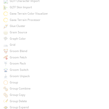
GLTF Character Import
GLTF Skin Import
Gaea Terrain Color Visualizer
Gaea Terrain Processor
Glue Cluster
Grain Source
Graph Color
Grid
Groom Blend
Groom Fetch
Groom Pack
Groom Switch
Groom Unpack
Group
Group Combine
Group Copy
Group Delete
Group Expand