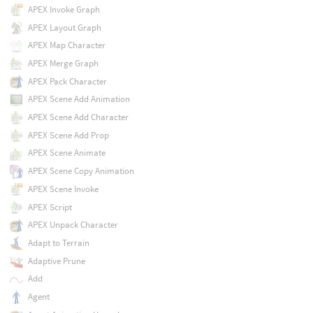
APEX Invoke Graph
APEX Layout Graph
APEX Map Character
APEX Merge Graph
APEX Pack Character
APEX Scene Add Animation
APEX Scene Add Character
APEX Scene Add Prop
APEX Scene Animate
APEX Scene Copy Animation
APEX Scene Invoke
APEX Script
APEX Unpack Character
Adapt to Terrain
Adaptive Prune
Add
Agent