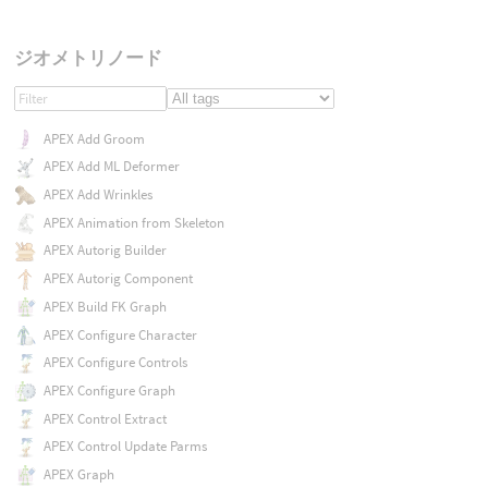
ジオメトリノード
APEX Add Groom
APEX Add ML Deformer
APEX Add Wrinkles
APEX Animation from Skeleton
APEX Autorig Builder
APEX Autorig Component
APEX Build FK Graph
APEX Configure Character
APEX Configure Controls
APEX Configure Graph
APEX Control Extract
APEX Control Update Parms
APEX Graph