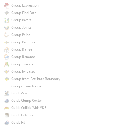
Group Expression
Group Find Path
Group Invert
Group Joints
Group Paint
Group Promote
Group Range
Group Rename
Group Transfer
Group by Lasso
Group from Attribute Boundary
Groups from Name
Guide Advect
Guide Clump Center
Guide Collide With VDB
Guide Deform
Guide Fill