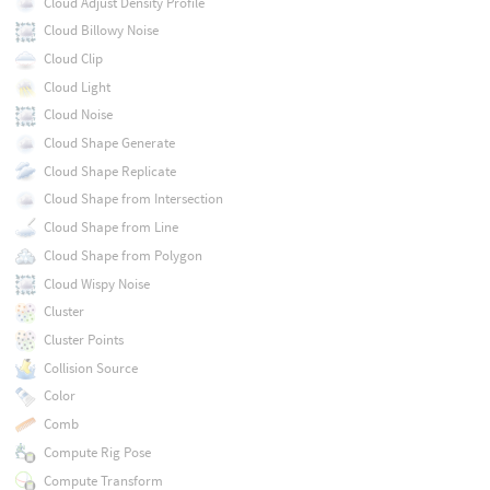
Cloud Adjust Density Profile
Cloud Billowy Noise
Cloud Clip
Cloud Light
Cloud Noise
Cloud Shape Generate
Cloud Shape Replicate
Cloud Shape from Intersection
Cloud Shape from Line
Cloud Shape from Polygon
Cloud Wispy Noise
Cluster
Cluster Points
Collision Source
Color
Comb
Compute Rig Pose
Compute Transform