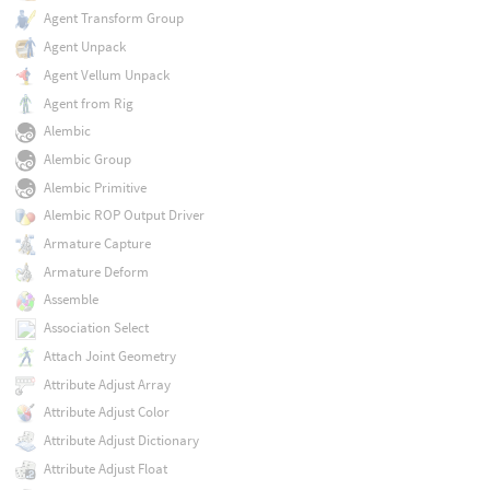
Agent Transform Group
Agent Unpack
Agent Vellum Unpack
Agent from Rig
Alembic
Alembic Group
Alembic Primitive
Alembic ROP Output Driver
Armature Capture
Armature Deform
Assemble
Association Select
Attach Joint Geometry
Attribute Adjust Array
Attribute Adjust Color
Attribute Adjust Dictionary
Attribute Adjust Float