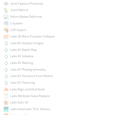
Joint Capture Proximity
Joint Deform
Kelvin Wakes Deformer
L-System
LOP Import
Labs 2D Wave Function Collapse
Labs AV Analyze Images
Labs AV Depth Map
Labs AV Initialize
Labs AV Meshing
Labs AV Photogrammetry
Labs AV Structure from Motion
Labs AV Texturing
Labs Align and Distribute
Labs Attribute Value Replace
Labs Auto UV
Labs Automatic Trim Texture