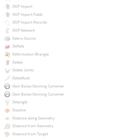
DOP Import
DOP Import Fields
DOP Import Records
DOP Network
Debris Source
Deflate
Deformation Wrangle
Delete
Delete Joints
DeltaMush
Dem Bones Skinning Converter
Dem Bones Skinning Converter
Detangle
Dissolve
Distance along Geometry
Distance from Geometry
Distance from Target