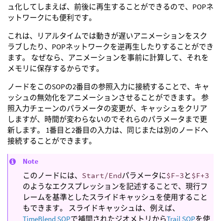
ュ化してしまえば、前後に再生することができるので、POPネ
ットワークにも便利です。
これは、リアルタイムでは動きが遅いアニメーションをスク
ラブしたり、POPネットワークを逆再生したりすることができ
ます。 なぜなら、アニメーションを事前に計算して、それを
メモリに保存するからです。
ノードをこのSOPの2番目の参照入力に接続することで、キャ
ッシュの無効化をアニメーションさせることができます。 参
照入力チェーンのパラメータの変更が、キャッシュをクリア
しますが、時間が変わらないのでそれらのパラメータまで更
新します。 1番目と2番目の入力は、同じまたは別のノードへ
接続することができます。
Note
このノードには、
Start/End
パラメータに
$F-3
と
$F+3
のようなエクスプレッションを記述することで、現行フ
レームを基準としたスライドキャッシュを使用すること
もできます。 スライドキャッシュは、例えば、
TimeBlend SOP
で補間されたジオメトリから
Trail SOP
を使