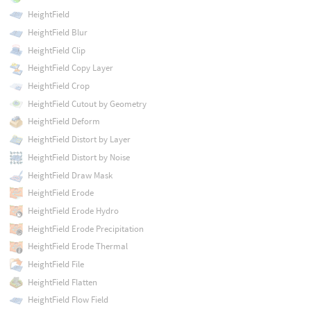
HeightField
HeightField Blur
HeightField Clip
HeightField Copy Layer
HeightField Crop
HeightField Cutout by Geometry
HeightField Deform
HeightField Distort by Layer
HeightField Distort by Noise
HeightField Draw Mask
HeightField Erode
HeightField Erode Hydro
HeightField Erode Precipitation
HeightField Erode Thermal
HeightField File
HeightField Flatten
HeightField Flow Field