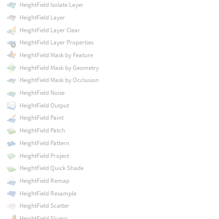
HeightField Isolate Layer
HeightField Layer
HeightField Layer Clear
HeightField Layer Properties
HeightField Mask by Feature
HeightField Mask by Geometry
HeightField Mask by Occlusion
HeightField Noise
HeightField Output
HeightField Paint
HeightField Patch
HeightField Pattern
HeightField Project
HeightField Quick Shade
HeightField Remap
HeightField Resample
HeightField Scatter
HeightField Slump