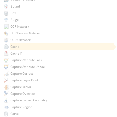
Bound
Box
Bulge
COP Network
COP Preview Material
COP2 Network
Cache
Cache If
Capture Attribute Pack
Capture Attribute Unpack
Capture Correct
Capture Layer Paint
Capture Mirror
Capture Override
Capture Packed Geometry
Capture Region
Carve