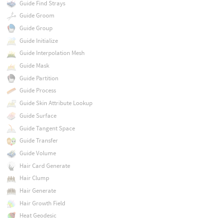
Guide Find Strays
Guide Groom
Guide Group
Guide Initialize
Guide Interpolation Mesh
Guide Mask
Guide Partition
Guide Process
Guide Skin Attribute Lookup
Guide Surface
Guide Tangent Space
Guide Transfer
Guide Volume
Hair Card Generate
Hair Clump
Hair Generate
Hair Growth Field
Heat Geodesic