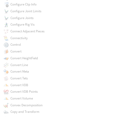
Configure Clip Info
Configure Joint Limits
Configure Joints
Configure Rig Vis
Connect Adjacent Pieces
Connectivity
Control
Convert
Convert HeightField
Convert Line
Convert Meta
Convert Tets
Convert VDB
Convert VDB Points
Convert Volume
Convex Decomposition
Copy and Transform