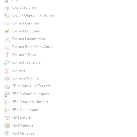
Exploded View
Export Object Transforms
Extract Centroid
Extract Contours
Extract Locomotion
Extract Point from Curve
Extract T-Pose
Extract Transform
Extrude
Extrude Volume
FBIK Configure Targets
FBX Animation Import
FBX Character Import
FBX Skin Import
FEM Deform
FEM Validate
FEM Visualize