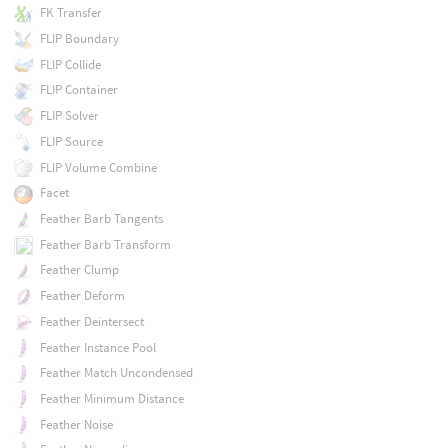
FK Transfer
FLIP Boundary
FLIP Collide
FLIP Container
FLIP Solver
FLIP Source
FLIP Volume Combine
Facet
Feather Barb Tangents
Feather Barb Transform
Feather Clump
Feather Deform
Feather Deintersect
Feather Instance Pool
Feather Match Uncondensed
Feather Minimum Distance
Feather Noise