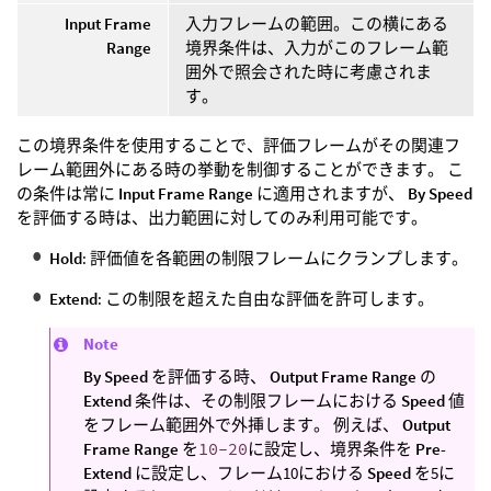
Input Frame
入力フレームの範囲。この横にある
Range
境界条件は、入力がこのフレーム範
囲外で照会された時に考慮されま
す。
この境界条件を使用することで、評価フレームがその関連フ
レーム範囲外にある時の挙動を制御することができます。 こ
の条件は常に
Input Frame Range
に適用されますが、
By Speed
を評価する時は、出力範囲に対してのみ利用可能です。
Hold
: 評価値を各範囲の制限フレームにクランプします。
Extend
: この制限を超えた自由な評価を許可します。
Note
By Speed
を評価する時、
Output Frame Range
の
Extend
条件は、その制限フレームにおける
Speed
値
をフレーム範囲外で外挿します。 例えば、
Output
Frame Range
を
10-20
に設定し、境界条件を
Pre-
Extend
に設定し、フレーム10における
Speed
を5に