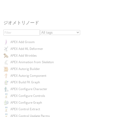
ジオメトリノード
APEX Add Groom
APEX Add ML Deformer
APEX Add Wrinkles
APEX Animation from Skeleton
APEX Autorig Builder
APEX Autorig Component
APEX Build FK Graph
APEX Configure Character
APEX Configure Controls
APEX Configure Graph
APEX Control Extract
APEX Control Update Parms