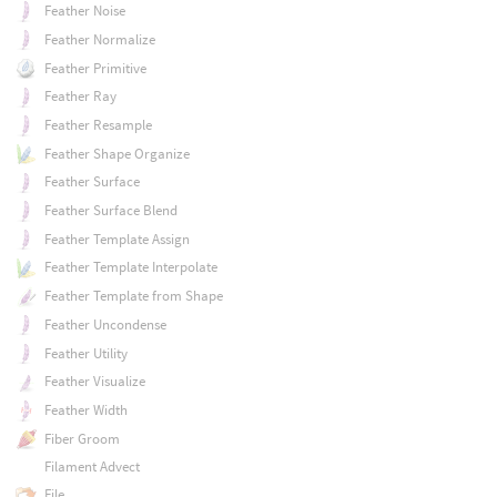
Feather Noise
Feather Normalize
Feather Primitive
Feather Ray
Feather Resample
Feather Shape Organize
Feather Surface
Feather Surface Blend
Feather Template Assign
Feather Template Interpolate
Feather Template from Shape
Feather Uncondense
Feather Utility
Feather Visualize
Feather Width
Fiber Groom
Filament Advect
File