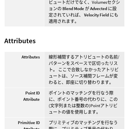
ビュートだけでなく、Volumesセクシ
ョンの
Blend Mode
が
Advected
に設
定されていれば、
Velocity Field
にも
適用されます。
Attributes
Attributes
線形補間するアトリビュートの名前/
パターンをスペースで区切ったリス
ト。 ここで合致しなかったアトリビ
ュートは、ソース補間フレームが変
わると、即座に切り替わります。
Point ID
ポイントのマッチングを行なう際
Attribute
に、ポイント番号の代わりに、この
(文字列または整数の)Pointアトリビ
ュートの値を使用します。
Primitive ID
プリミティブのマッチングを行なう
Attribute
際に、プリミティブ番号の代わり