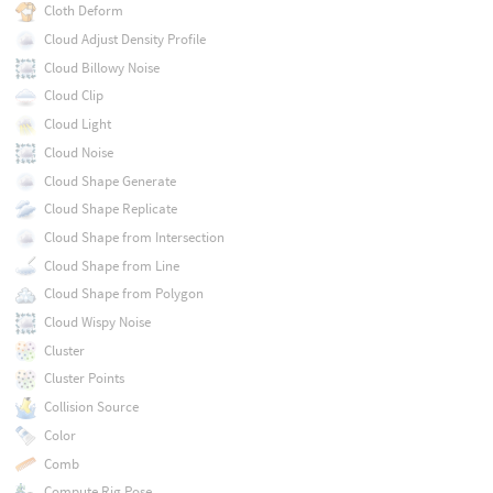
Cloth Deform
Cloud Adjust Density Profile
Cloud Billowy Noise
Cloud Clip
Cloud Light
Cloud Noise
Cloud Shape Generate
Cloud Shape Replicate
Cloud Shape from Intersection
Cloud Shape from Line
Cloud Shape from Polygon
Cloud Wispy Noise
Cluster
Cluster Points
Collision Source
Color
Comb
Compute Rig Pose