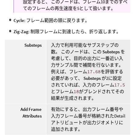
設定すると、 このノードは、フレーム10までのすべ
てのフレームの再生速度を5として扱います。
Cycle
: フレーム範囲の頭に戻ります。
Zig-Zag
: 制限フレームに到達したら、折り返します。
Substeps
入力で利用可能なサブステップの
数。 このノードは、この
Substeps
を
考慮して、目的の出力に一番近い入
力サンプル間で補間を行ないます。
例えば、フレーム
17.68
を評価する
必要があって、
Substeps
が2に設定
されていれば、入力のフレーム
17.5
とフレーム
18
がブレンドされてその
結果が生成されます。
Add Frame
有効にすると、出力フレーム番号や
Attributes
入力フレーム番号が格納されたDetail
アトリビュートが出力ジオメトリに
追加されます。