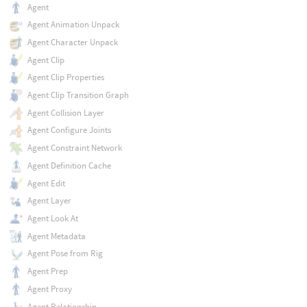
Agent
Agent Animation Unpack
Agent Character Unpack
Agent Clip
Agent Clip Properties
Agent Clip Transition Graph
Agent Collision Layer
Agent Configure Joints
Agent Constraint Network
Agent Definition Cache
Agent Edit
Agent Layer
Agent Look At
Agent Metadata
Agent Pose from Rig
Agent Prep
Agent Proxy
Agent Relationship