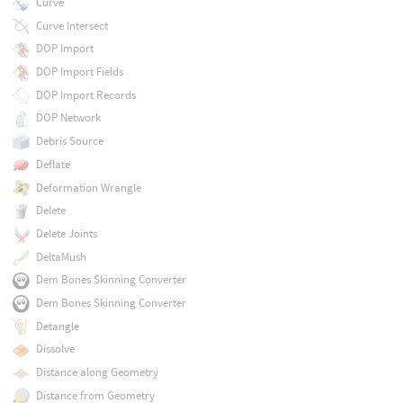
Curve
Curve Intersect
DOP Import
DOP Import Fields
DOP Import Records
DOP Network
Debris Source
Deflate
Deformation Wrangle
Delete
Delete Joints
DeltaMush
Dem Bones Skinning Converter
Dem Bones Skinning Converter
Detangle
Dissolve
Distance along Geometry
Distance from Geometry