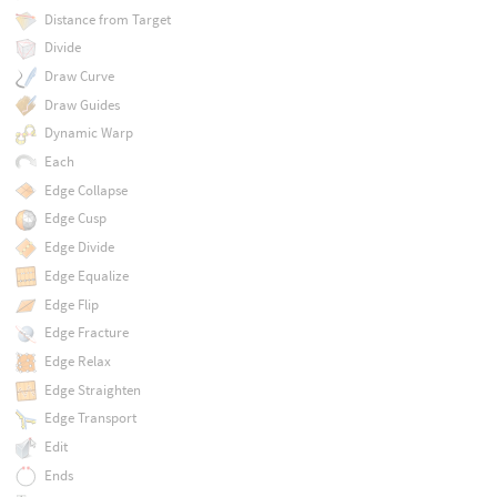
Distance from Target
Divide
Draw Curve
Draw Guides
Dynamic Warp
Each
Edge Collapse
Edge Cusp
Edge Divide
Edge Equalize
Edge Flip
Edge Fracture
Edge Relax
Edge Straighten
Edge Transport
Edit
Ends