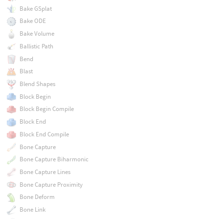
Bake GSplat
Bake ODE
Bake Volume
Ballistic Path
Bend
Blast
Blend Shapes
Block Begin
Block Begin Compile
Block End
Block End Compile
Bone Capture
Bone Capture Biharmonic
Bone Capture Lines
Bone Capture Proximity
Bone Deform
Bone Link