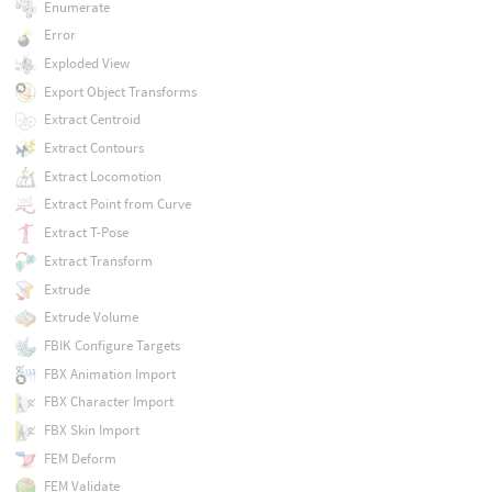
Enumerate
Error
Exploded View
Export Object Transforms
Extract Centroid
Extract Contours
Extract Locomotion
Extract Point from Curve
Extract T-Pose
Extract Transform
Extrude
Extrude Volume
FBIK Configure Targets
FBX Animation Import
FBX Character Import
FBX Skin Import
FEM Deform
FEM Validate