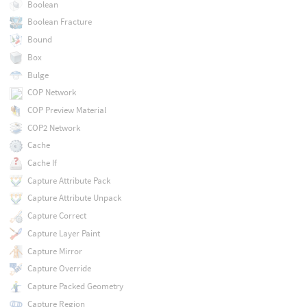
Boolean
Boolean Fracture
Bound
Box
Bulge
COP Network
COP Preview Material
COP2 Network
Cache
Cache If
Capture Attribute Pack
Capture Attribute Unpack
Capture Correct
Capture Layer Paint
Capture Mirror
Capture Override
Capture Packed Geometry
Capture Region