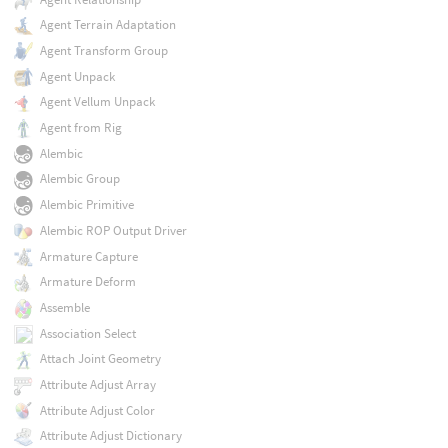
Agent Terrain Adaptation
Agent Transform Group
Agent Unpack
Agent Vellum Unpack
Agent from Rig
Alembic
Alembic Group
Alembic Primitive
Alembic ROP Output Driver
Armature Capture
Armature Deform
Assemble
Association Select
Attach Joint Geometry
Attribute Adjust Array
Attribute Adjust Color
Attribute Adjust Dictionary