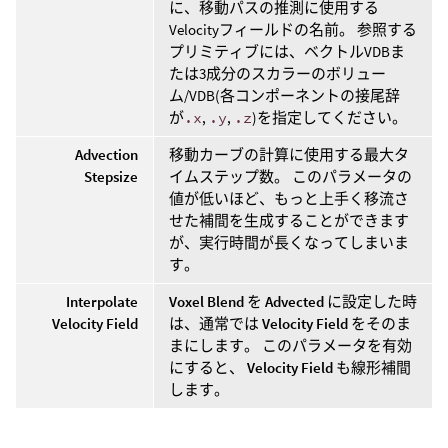
に、移動パスの推測に使用する
Velocityフィールドの名前。 参照する
プリミティブには、ベクトルVDBま
たは3成分のスカラーのボリュー
ム/VDB(各コンポーネントの接尾辞
が
.x
,
.y
,
.z
)を指定してください。
Advection
移動カーブの計算に使用する最大タ
Stepsize
イムステップ数。 このパラメータの
値が低いほど、もっと上手く移流さ
せた補間を生成することができます
が、実行時間が長くなってしまいま
す。
Interpolate
Voxel Blend
を
Advected
に設定した時
Velocity Field
は、通常では
Velocity Field
をそのま
まにします。 このパラメータを有効
にすると、
Velocity Field
も線形補間
します。