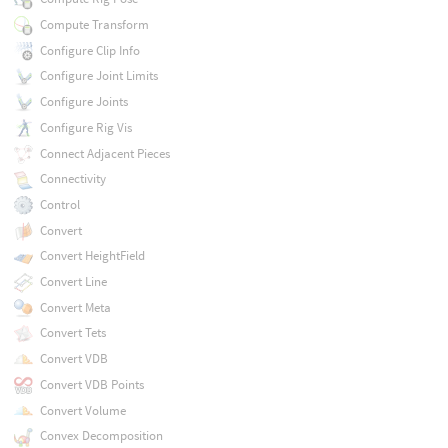
Compute Transform
Configure Clip Info
Configure Joint Limits
Configure Joints
Configure Rig Vis
Connect Adjacent Pieces
Connectivity
Control
Convert
Convert HeightField
Convert Line
Convert Meta
Convert Tets
Convert VDB
Convert VDB Points
Convert Volume
Convex Decomposition