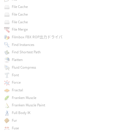
File Cache
File Cache
File Cache
File Merge
Filmbox FBX ROP出力ドライバ
Find Instances
Find Shortest Path
Flatten
Fluid Compress
Font
Force
Fractal
Franken Muscle
Franken Muscle Paint
Full Body IK
Fur
Fuse