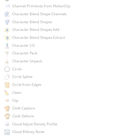
Channel Primitives from MotionClip
Character Blend Shape Channels
Character Blend Shapes
Character Blend Shapes Add
Character Blend Shapes Extract
Character I/O
Character Pack
Character Unpack
Circle
Circle Spline
Circle from Edges
Clean
Clip
Cloth Capture
Cloth Deform
Cloud Adjust Density Profile
Cloud Billowy Noise