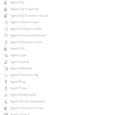
Agent Clip
Agent Clip Properties
Agent Clip Transition Graph
Agent Collision Layer
Agent Configure Joints
Agent Constraint Network
Agent Definition Cache
Agent Edit
Agent Layer
Agent Look At
Agent Metadata
Agent Pose from Rig
Agent Prep
Agent Proxy
Agent Relationship
Agent Terrain Adaptation
Agent Transform Group
Agent Unpack