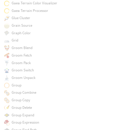
Gaea Terrain Color Visualizer
Gaea Terrain Processor
Glue Cluster
Grain Source
Graph Color
Grid
Groom Blend
Groom Fetch
Groom Pack
Groom Switch
Groom Unpack
Group
Group Combine
Group Copy
Group Delete
Group Expand
Group Expression
Group Find Path