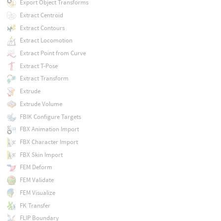
Export Object Transforms
Extract Centroid
Extract Contours
Extract Locomotion
Extract Point from Curve
Extract T-Pose
Extract Transform
Extrude
Extrude Volume
FBIK Configure Targets
FBX Animation Import
FBX Character Import
FBX Skin Import
FEM Deform
FEM Validate
FEM Visualize
FK Transfer
FLIP Boundary