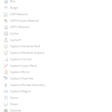
Box
Bulge
COP Network
COP Preview Material
COP2 Network
Cache
Cache If
Capture Attribute Pack
Capture Attribute Unpack
Capture Correct
Capture Layer Paint
Capture Mirror
Capture Override
Capture Packed Geometry
Capture Region
Carve
Chain
Channel