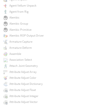
Agent Vellum Unpack
Agent from Rig
Alembic
Alembic Group
Alembic Primitive
Alembic ROP Output Driver
Armature Capture
Armature Deform
Assemble
Association Select
Attach Joint Geometry
Attribute Adjust Array
Attribute Adjust Color
Attribute Adjust Dictionary
Attribute Adjust Float
Attribute Adjust Integer
Attribute Adjust Vector