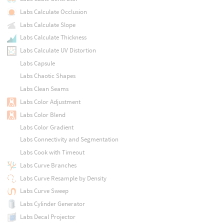
Labs Calculate Occlusion
Labs Calculate Slope
Labs Calculate Thickness
Labs Calculate UV Distortion
Labs Capsule
Labs Chaotic Shapes
Labs Clean Seams
Labs Color Adjustment
Labs Color Blend
Labs Color Gradient
Labs Connectivity and Segmentation
Labs Cook with Timeout
Labs Curve Branches
Labs Curve Resample by Density
Labs Curve Sweep
Labs Cylinder Generator
Labs Decal Projector