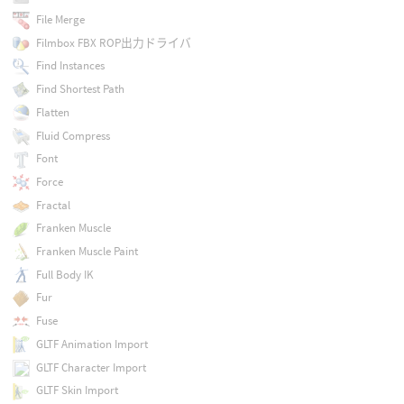
File Merge
Filmbox FBX ROP出力ドライバ
Find Instances
Find Shortest Path
Flatten
Fluid Compress
Font
Force
Fractal
Franken Muscle
Franken Muscle Paint
Full Body IK
Fur
Fuse
GLTF Animation Import
GLTF Character Import
GLTF Skin Import