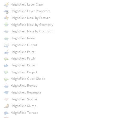
HeightField Layer Clear
HeightField Layer Properties
HeightField Mask by Feature
HeightField Mask by Geometry
HeightField Mask by Occlusion
HeightField Noise
HeightField Output
HeightField Paint
HeightField Patch
HeightField Pattern
HeightField Project
HeightField Quick Shade
HeightField Remap
HeightField Resample
HeightField Scatter
HeightField Slump
HeightField Terrace