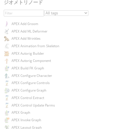
ジオメトリノード
APEX Add Groom
APEX Add ML Deformer
APEX Add Wrinkles
APEX Animation from Skeleton
APEX Autorig Builder
APEX Autorig Component
APEX Build FK Graph
APEX Configure Character
APEX Configure Controls
APEX Configure Graph
APEX Control Extract
APEX Control Update Parms
APEX Graph
APEX Invoke Graph
APEX Layout Graph