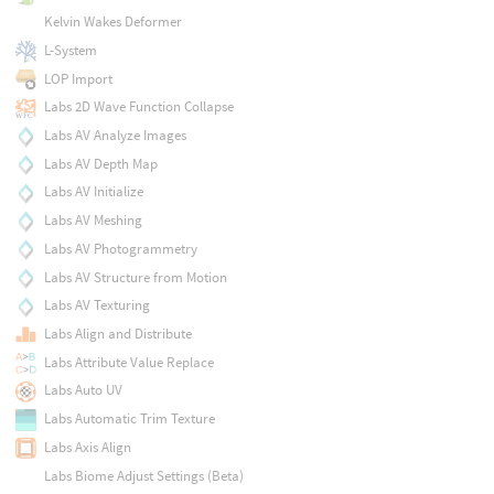
Kelvin Wakes Deformer
L-System
LOP Import
Labs 2D Wave Function Collapse
Labs AV Analyze Images
Labs AV Depth Map
Labs AV Initialize
Labs AV Meshing
Labs AV Photogrammetry
Labs AV Structure from Motion
Labs AV Texturing
Labs Align and Distribute
Labs Attribute Value Replace
Labs Auto UV
Labs Automatic Trim Texture
Labs Axis Align
Labs Biome Adjust Settings (Beta)