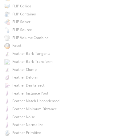
FLIP Collide
FLIP Container
FLIP Solver
FLIP Source
FLIP Volume Combine
Facet
Feather Barb Tangents
Feather Barb Transform
Feather Clump
Feather Deform
Feather Deintersect
Feather Instance Pool
Feather Match Uncondensed
Feather Minimum Distance
Feather Noise
Feather Normalize
Feather Primitive