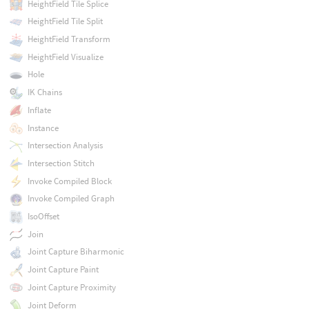
HeightField Tile Splice
HeightField Tile Split
HeightField Transform
HeightField Visualize
Hole
IK Chains
Inflate
Instance
Intersection Analysis
Intersection Stitch
Invoke Compiled Block
Invoke Compiled Graph
IsoOffset
Join
Joint Capture Biharmonic
Joint Capture Paint
Joint Capture Proximity
Joint Deform