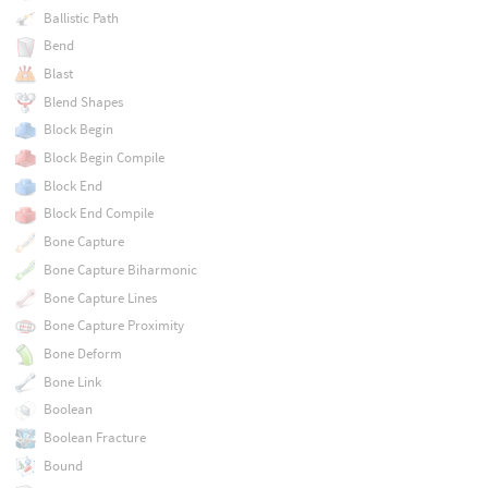
Ballistic Path
Bend
Blast
Blend Shapes
Block Begin
Block Begin Compile
Block End
Block End Compile
Bone Capture
Bone Capture Biharmonic
Bone Capture Lines
Bone Capture Proximity
Bone Deform
Bone Link
Boolean
Boolean Fracture
Bound