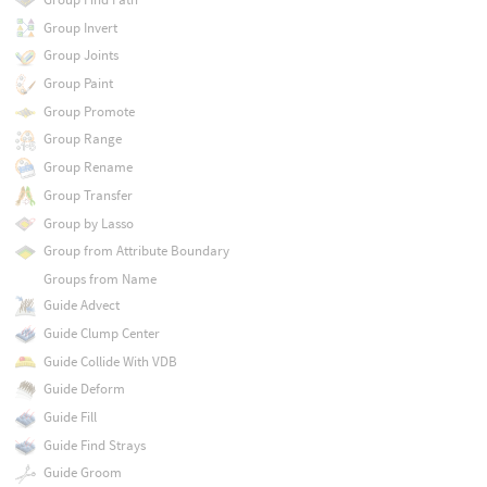
Group Invert
Group Joints
Group Paint
Group Promote
Group Range
Group Rename
Group Transfer
Group by Lasso
Group from Attribute Boundary
Groups from Name
Guide Advect
Guide Clump Center
Guide Collide With VDB
Guide Deform
Guide Fill
Guide Find Strays
Guide Groom