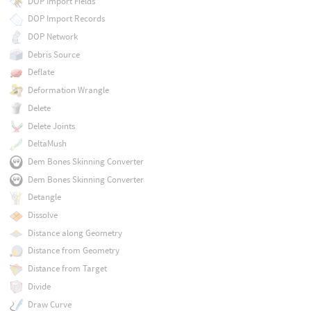
DOP Import Fields
DOP Import Records
DOP Network
Debris Source
Deflate
Deformation Wrangle
Delete
Delete Joints
DeltaMush
Dem Bones Skinning Converter
Dem Bones Skinning Converter
Detangle
Dissolve
Distance along Geometry
Distance from Geometry
Distance from Target
Divide
Draw Curve