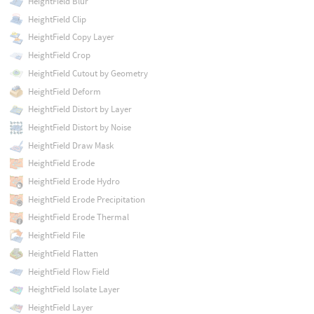
HeightField Blur
HeightField Clip
HeightField Copy Layer
HeightField Crop
HeightField Cutout by Geometry
HeightField Deform
HeightField Distort by Layer
HeightField Distort by Noise
HeightField Draw Mask
HeightField Erode
HeightField Erode Hydro
HeightField Erode Precipitation
HeightField Erode Thermal
HeightField File
HeightField Flatten
HeightField Flow Field
HeightField Isolate Layer
HeightField Layer