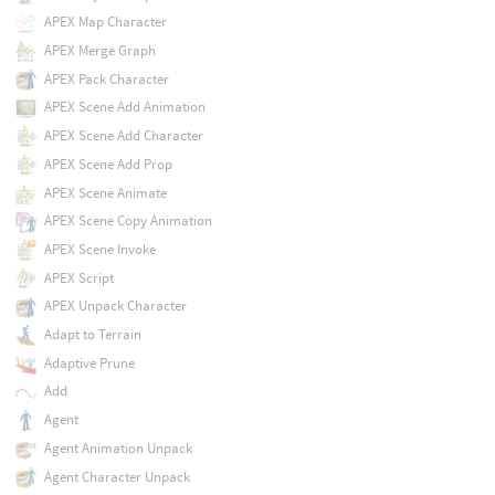
APEX Map Character
APEX Merge Graph
APEX Pack Character
APEX Scene Add Animation
APEX Scene Add Character
APEX Scene Add Prop
APEX Scene Animate
APEX Scene Copy Animation
APEX Scene Invoke
APEX Script
APEX Unpack Character
Adapt to Terrain
Adaptive Prune
Add
Agent
Agent Animation Unpack
Agent Character Unpack