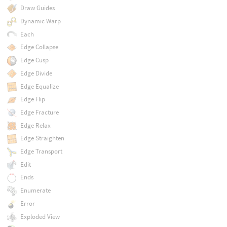
Draw Guides
Dynamic Warp
Each
Edge Collapse
Edge Cusp
Edge Divide
Edge Equalize
Edge Flip
Edge Fracture
Edge Relax
Edge Straighten
Edge Transport
Edit
Ends
Enumerate
Error
Exploded View