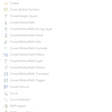
Crease
Cross Section Surface
Crowd Assign Layers
Crowd MotionPath
Crowd MotionPath Arcing Layer
Crowd MotionPath Avoid
Crowd MotionPath Edit
Crowd MotionPath Evaluate
Crowd MotionPath Follow
Crowd MotionPath Layer
Crowd MotionPath Retime
Crowd MotionPath Transition
Crowd MotionPath Trigger
Crowd Source
Curve
Curve Intersect
DOP Import