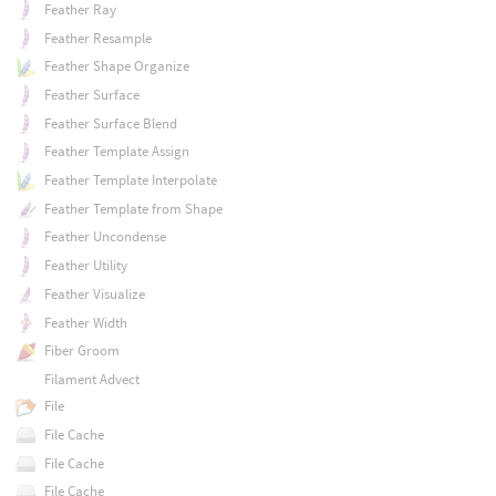
Feather Ray
Feather Resample
Feather Shape Organize
Feather Surface
Feather Surface Blend
Feather Template Assign
Feather Template Interpolate
Feather Template from Shape
Feather Uncondense
Feather Utility
Feather Visualize
Feather Width
Fiber Groom
Filament Advect
File
File Cache
File Cache
File Cache