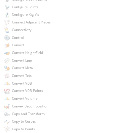
Configure Joints
Configure Rig Vis
Connect Adjacent Pieces
Connectivity
Control
Convert
Convert HeightField
Convert Line
Convert Meta
Convert Tets
Convert VDB
Convert VDB Points
Convert Volume
Convex Decomposition
Copy and Transform
Copy to Curves
Copy to Points