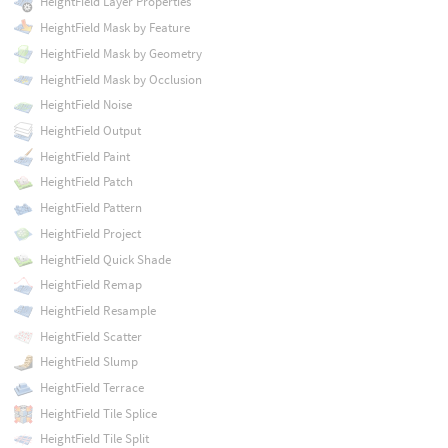
HeightField Layer Properties
HeightField Mask by Feature
HeightField Mask by Geometry
HeightField Mask by Occlusion
HeightField Noise
HeightField Output
HeightField Paint
HeightField Patch
HeightField Pattern
HeightField Project
HeightField Quick Shade
HeightField Remap
HeightField Resample
HeightField Scatter
HeightField Slump
HeightField Terrace
HeightField Tile Splice
HeightField Tile Split