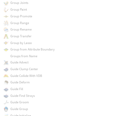
Group Joints
Group Paint
Group Promote
Group Range
Group Rename
Group Transfer
Group by Lasso
Group from Attribute Boundary
Groups from Name
Guide Advect
Guide Clump Center
Guide Collide With VDB
Guide Deform
Guide Fill
Guide Find Strays
Guide Groom
Guide Group
Guide Initialize