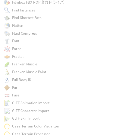
Filmbox FBX ROP出力ドライバ
Find Instances
Find Shortest Path
Flatten
Fluid Compress
Font
Force
Fractal
Franken Muscle
Franken Muscle Paint
Full Body IK
Fur
Fuse
GLTF Animation Import
GLTF Character Import
GLTF Skin Import
Gaea Terrain Color Visualizer
Gaea Terrain Processor