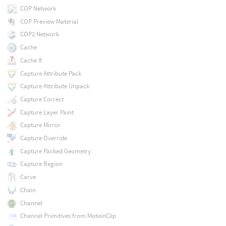
COP Network
COP Preview Material
COP2 Network
Cache
Cache If
Capture Attribute Pack
Capture Attribute Unpack
Capture Correct
Capture Layer Paint
Capture Mirror
Capture Override
Capture Packed Geometry
Capture Region
Carve
Chain
Channel
Channel Primitives from MotionClip