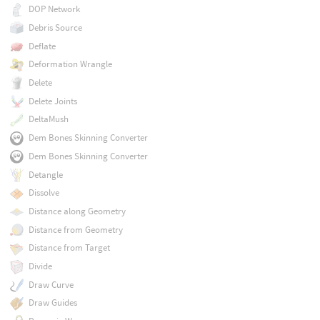
DOP Network
Debris Source
Deflate
Deformation Wrangle
Delete
Delete Joints
DeltaMush
Dem Bones Skinning Converter
Dem Bones Skinning Converter
Detangle
Dissolve
Distance along Geometry
Distance from Geometry
Distance from Target
Divide
Draw Curve
Draw Guides