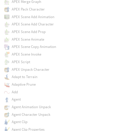
APEX Merge Graph
APEX Pack Character
APEX Scene Add Animation
APEX Scene Add Character
APEX Scene Add Prop
APEX Scene Animate
APEX Scene Copy Animation
APEX Scene Invoke
APEX Script
APEX Unpack Character
Adapt to Terrain
Adaptive Prune
Add
Agent
Agent Animation Unpack
Agent Character Unpack
Agent Clip
Agent Clip Properties