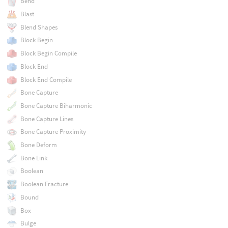
Bend
Blast
Blend Shapes
Block Begin
Block Begin Compile
Block End
Block End Compile
Bone Capture
Bone Capture Biharmonic
Bone Capture Lines
Bone Capture Proximity
Bone Deform
Bone Link
Boolean
Boolean Fracture
Bound
Box
Bulge