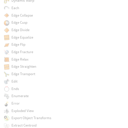
Dynamic Warp
Each
Edge Collapse
Edge Cusp
Edge Divide
Edge Equalize
Edge Flip
Edge Fracture
Edge Relax
Edge Straighten
Edge Transport
Edit
Ends
Enumerate
Error
Exploded View
Export Object Transforms
Extract Centroid