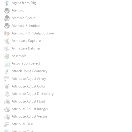
Agent from Rig
Alembic
Alembic Group
Alembic Primitive
Alembic ROP Output Driver
Armature Capture
Armature Deform
Assemble
Association Select
Attach Joint Geometry
Attribute Adjust Array
Attribute Adjust Color
Attribute Adjust Dictionary
Attribute Adjust Float
Attribute Adjust Integer
Attribute Adjust Vector
Attribute Blur
Attribute Cast