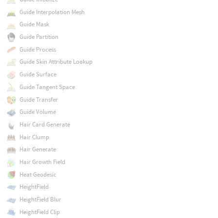
Guide Interpolation Mesh
Guide Mask
Guide Partition
Guide Process
Guide Skin Attribute Lookup
Guide Surface
Guide Tangent Space
Guide Transfer
Guide Volume
Hair Card Generate
Hair Clump
Hair Generate
Hair Growth Field
Heat Geodesic
HeightField
HeightField Blur
HeightField Clip