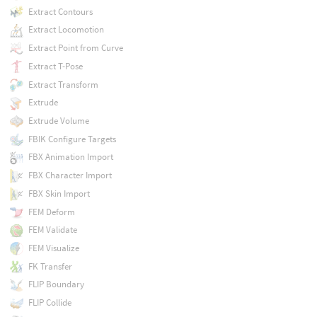
Extract Contours
Extract Locomotion
Extract Point from Curve
Extract T-Pose
Extract Transform
Extrude
Extrude Volume
FBIK Configure Targets
FBX Animation Import
FBX Character Import
FBX Skin Import
FEM Deform
FEM Validate
FEM Visualize
FK Transfer
FLIP Boundary
FLIP Collide