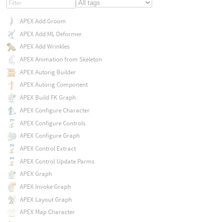
APEX Add Groom
APEX Add ML Deformer
APEX Add Wrinkles
APEX Animation from Skeleton
APEX Autorig Builder
APEX Autorig Component
APEX Build FK Graph
APEX Configure Character
APEX Configure Controls
APEX Configure Graph
APEX Control Extract
APEX Control Update Parms
APEX Graph
APEX Invoke Graph
APEX Layout Graph
APEX Map Character