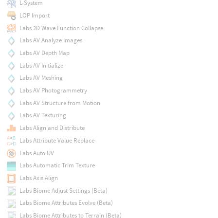
L-System
LOP Import
Labs 2D Wave Function Collapse
Labs AV Analyze Images
Labs AV Depth Map
Labs AV Initialize
Labs AV Meshing
Labs AV Photogrammetry
Labs AV Structure from Motion
Labs AV Texturing
Labs Align and Distribute
Labs Attribute Value Replace
Labs Auto UV
Labs Automatic Trim Texture
Labs Axis Align
Labs Biome Adjust Settings (Beta)
Labs Biome Attributes Evolve (Beta)
Labs Biome Attributes to Terrain (Beta)