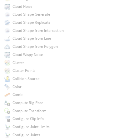
Cloud Noise
Cloud Shape Generate
Cloud Shape Replicate
Cloud Shape from Intersection
Cloud Shape from Line
Cloud Shape from Polygon
Cloud Wispy Noise
Cluster
Cluster Points
Collision Source
Color
Comb
Compute Rig Pose
Compute Transform
Configure Clip Info
Configure Joint Limits
Configure Joints