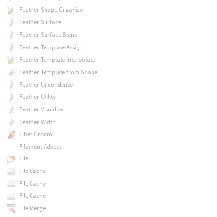
Feather Shape Organize
Feather Surface
Feather Surface Blend
Feather Template Assign
Feather Template Interpolate
Feather Template from Shape
Feather Uncondense
Feather Utility
Feather Visualize
Feather Width
Fiber Groom
Filament Advect
File
File Cache
File Cache
File Cache
File Merge