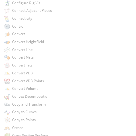
Configure Rig Vis
Connect Adjacent Pieces
Connectivity
Control
Convert
Convert HeightField
Convert Line
Convert Meta
Convert Tets
Convert VDB
Convert VDB Points
Convert Volume
Convex Decomposition
Copy and Transform
Copy to Curves
Copy to Points
Crease
Cross Section Surface