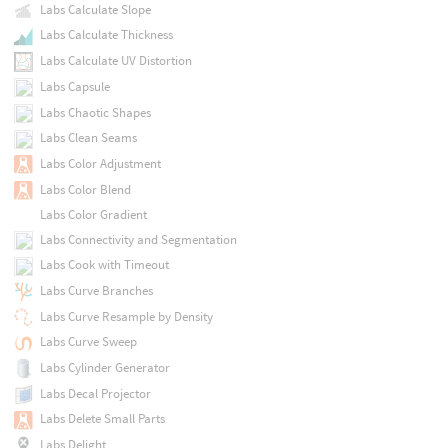
Labs Calculate Slope
Labs Calculate Thickness
Labs Calculate UV Distortion
Labs Capsule
Labs Chaotic Shapes
Labs Clean Seams
Labs Color Adjustment
Labs Color Blend
Labs Color Gradient
Labs Connectivity and Segmentation
Labs Cook with Timeout
Labs Curve Branches
Labs Curve Resample by Density
Labs Curve Sweep
Labs Cylinder Generator
Labs Decal Projector
Labs Delete Small Parts
Labs Delight