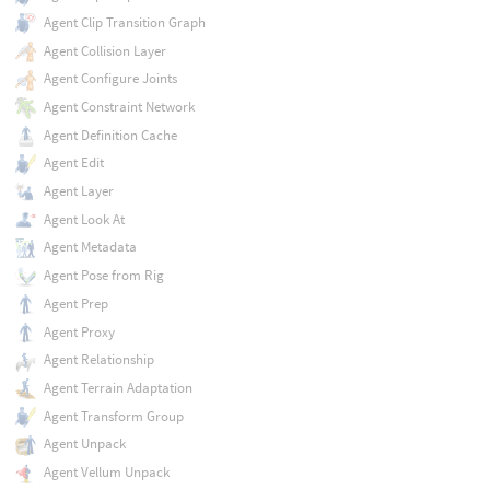
Agent Clip Transition Graph
Agent Collision Layer
Agent Configure Joints
Agent Constraint Network
Agent Definition Cache
Agent Edit
Agent Layer
Agent Look At
Agent Metadata
Agent Pose from Rig
Agent Prep
Agent Proxy
Agent Relationship
Agent Terrain Adaptation
Agent Transform Group
Agent Unpack
Agent Vellum Unpack