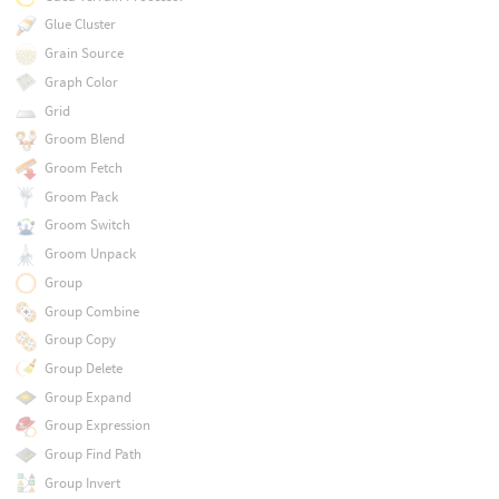
Glue Cluster
Grain Source
Graph Color
Grid
Groom Blend
Groom Fetch
Groom Pack
Groom Switch
Groom Unpack
Group
Group Combine
Group Copy
Group Delete
Group Expand
Group Expression
Group Find Path
Group Invert