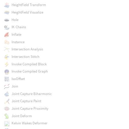
HeightField Transform
HeightField Visualize
Hole
IK Chains
Inflate
Instance
Intersection Analysis
Intersection Stitch
Invoke Compiled Block
Invoke Compiled Graph
IsoOffset
Join
Joint Capture Biharmonic
Joint Capture Paint
Joint Capture Proximity
Joint Deform
Kelvin Wakes Deformer