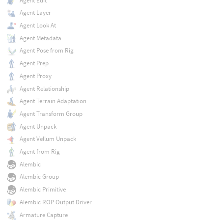
Agent Edit
Agent Layer
Agent Look At
Agent Metadata
Agent Pose from Rig
Agent Prep
Agent Proxy
Agent Relationship
Agent Terrain Adaptation
Agent Transform Group
Agent Unpack
Agent Vellum Unpack
Agent from Rig
Alembic
Alembic Group
Alembic Primitive
Alembic ROP Output Driver
Armature Capture