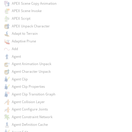
APEX Scene Copy Animation
APEX Scene Invoke
APEX Script
APEX Unpack Character
Adapt to Terrain
Adaptive Prune
Add
Agent
Agent Animation Unpack
Agent Character Unpack
Agent Clip
Agent Clip Properties
Agent Clip Transition Graph
Agent Collision Layer
Agent Configure Joints
Agent Constraint Network
Agent Definition Cache