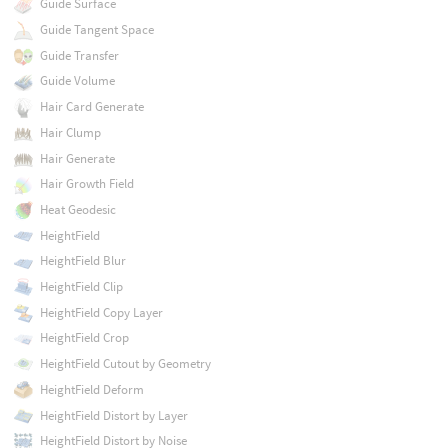
Guide Surface
Guide Tangent Space
Guide Transfer
Guide Volume
Hair Card Generate
Hair Clump
Hair Generate
Hair Growth Field
Heat Geodesic
HeightField
HeightField Blur
HeightField Clip
HeightField Copy Layer
HeightField Crop
HeightField Cutout by Geometry
HeightField Deform
HeightField Distort by Layer
HeightField Distort by Noise