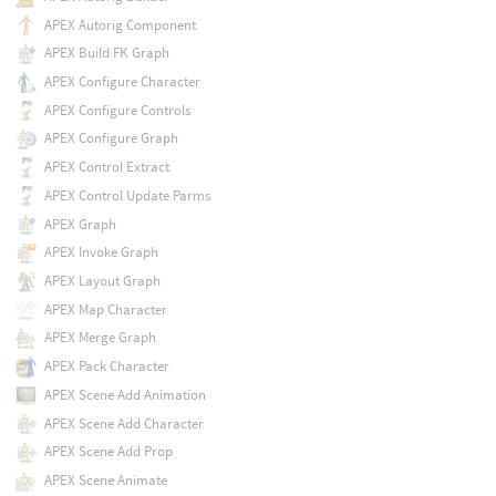
APEX Autorig Component
APEX Build FK Graph
APEX Configure Character
APEX Configure Controls
APEX Configure Graph
APEX Control Extract
APEX Control Update Parms
APEX Graph
APEX Invoke Graph
APEX Layout Graph
APEX Map Character
APEX Merge Graph
APEX Pack Character
APEX Scene Add Animation
APEX Scene Add Character
APEX Scene Add Prop
APEX Scene Animate