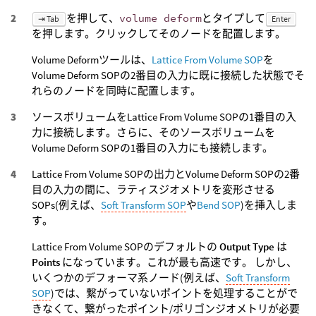
を押して、
volume deform
とタイプして
⇥ Tab
Enter
を押します。クリックしてそのノードを配置します。
Volume Deformツールは、
Lattice From Volume SOP
を
Volume Deform SOPの2番目の入力に既に接続した状態でそ
れらのノードを同時に配置します。
ソースボリュームをLattice From Volume SOPの1番目の入
力に接続します。さらに、そのソースボリュームを
Volume Deform SOPの1番目の入力にも接続します。
Lattice From Volume SOPの出力とVolume Deform SOPの2番
目の入力の間に、ラティスジオメトリを変形させる
SOPs(例えば、
Soft Transform SOP
や
Bend SOP
)を挿入しま
す。
Lattice From Volume SOPのデフォルトの
Output Type
は
Points
になっています。これが最も高速です。 しかし、
いくつかのデフォーマ系ノード(例えば、
Soft Transform
SOP
)では、繋がっていないポイントを処理することがで
きなくて、繋がったポイント/ポリゴンジオメトリが必要