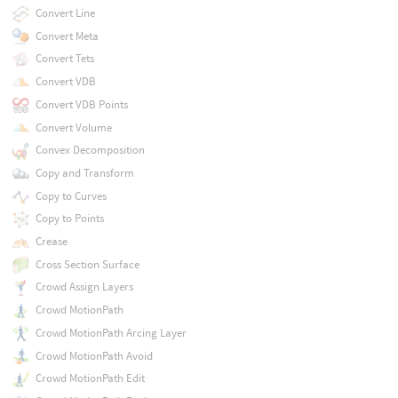
Convert Line
Convert Meta
Convert Tets
Convert VDB
Convert VDB Points
Convert Volume
Convex Decomposition
Copy and Transform
Copy to Curves
Copy to Points
Crease
Cross Section Surface
Crowd Assign Layers
Crowd MotionPath
Crowd MotionPath Arcing Layer
Crowd MotionPath Avoid
Crowd MotionPath Edit