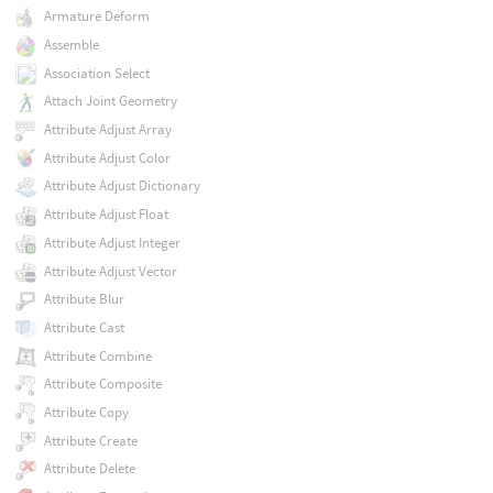
Armature Deform
Assemble
Association Select
Attach Joint Geometry
Attribute Adjust Array
Attribute Adjust Color
Attribute Adjust Dictionary
Attribute Adjust Float
Attribute Adjust Integer
Attribute Adjust Vector
Attribute Blur
Attribute Cast
Attribute Combine
Attribute Composite
Attribute Copy
Attribute Create
Attribute Delete