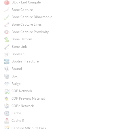
Block End Compile
Bone Capture
Bone Capture Biharmonic
Bone Capture Lines
Bone Capture Proximity
Bone Deform
Bone Link
Boolean
Boolean Fracture
Bound
Box
Bulge
COP Network
COP Preview Material
COP2 Network
Cache
Cache If
Capture Attribute Pack