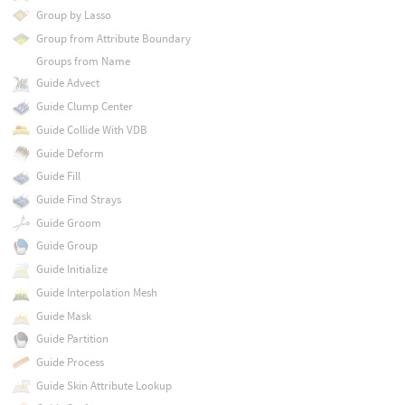
Group by Lasso
Group from Attribute Boundary
Groups from Name
Guide Advect
Guide Clump Center
Guide Collide With VDB
Guide Deform
Guide Fill
Guide Find Strays
Guide Groom
Guide Group
Guide Initialize
Guide Interpolation Mesh
Guide Mask
Guide Partition
Guide Process
Guide Skin Attribute Lookup