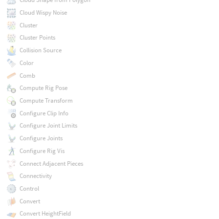
Cloud Wispy Noise
Cluster
Cluster Points
Collision Source
Color
Comb
Compute Rig Pose
Compute Transform
Configure Clip Info
Configure Joint Limits
Configure Joints
Configure Rig Vis
Connect Adjacent Pieces
Connectivity
Control
Convert
Convert HeightField