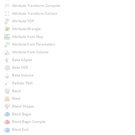
Attribute Transform Compute
Attribute Transform Extract
Attribute VOP
Attribute Wrangle
Attribute from Map
Attribute from Parameters
Attribute from Volume
Bake GSplat
Bake ODE
Bake Volume
Ballistic Path
Bend
Blast
Blend Shapes
Block Begin
Block Begin Compile
Block End