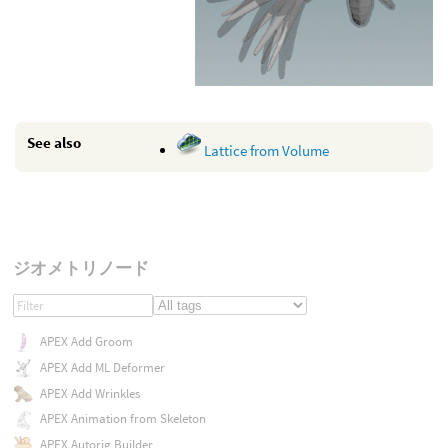
See also
Lattice from Volume
ジオメトリノード
APEX Add Groom
APEX Add ML Deformer
APEX Add Wrinkles
APEX Animation from Skeleton
APEX Autorig Builder