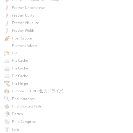
Feather Uncondense
Feather Utility
Feather Visualize
Feather Width
Fiber Groom
Filament Advect
File
File Cache
File Cache
File Cache
File Merge
Filmbox FBX ROP出力ドライバ
Find Instances
Find Shortest Path
Flatten
Fluid Compress
Font