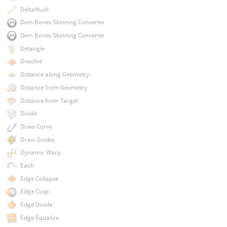
DeltaMush
Dem Bones Skinning Converter
Dem Bones Skinning Converter
Detangle
Dissolve
Distance along Geometry
Distance from Geometry
Distance from Target
Divide
Draw Curve
Draw Guides
Dynamic Warp
Each
Edge Collapse
Edge Cusp
Edge Divide
Edge Equalize