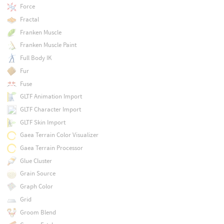
Force
Fractal
Franken Muscle
Franken Muscle Paint
Full Body IK
Fur
Fuse
GLTF Animation Import
GLTF Character Import
GLTF Skin Import
Gaea Terrain Color Visualizer
Gaea Terrain Processor
Glue Cluster
Grain Source
Graph Color
Grid
Groom Blend