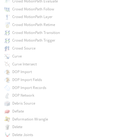
Crowd MotionPath Evaluate
Crowd MotionPath Follow
Crowd MotionPath Layer
Crowd MotionPath Retime
Crowd MotionPath Transition
Crowd MotionPath Trigger
Crowd Source
Curve
Curve Intersect
DOP Import
DOP Import Fields
DOP Import Records
DOP Network
Debris Source
Deflate
Deformation Wrangle
Delete
Delete Joints