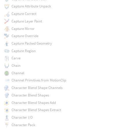
Capture Attribute Unpack
Capture Correct
Capture Layer Paint
Capture Mirror
Capture Override
Capture Packed Geometry
Capture Region
Carve
Chain
Channel
Channel Primitives from MotionClip
Character Blend Shape Channels
Character Blend Shapes
Character Blend Shapes Add
Character Blend Shapes Extract
Character I/O
Character Pack