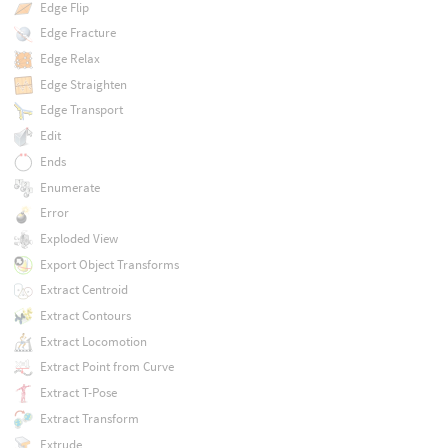
Edge Flip
Edge Fracture
Edge Relax
Edge Straighten
Edge Transport
Edit
Ends
Enumerate
Error
Exploded View
Export Object Transforms
Extract Centroid
Extract Contours
Extract Locomotion
Extract Point from Curve
Extract T-Pose
Extract Transform
Extrude