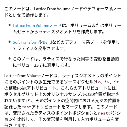
このノードは、Lattice From Volumeノードやデフォーマ系ノー
ドと併せて動作します。
Lattice From Volumeノード
は、ボリュームまたはボリュー
ムセットからラティスジオメトリを作成します。
Soft Transform
や
Bend
などのデフォーマ系ノードを使用し
てラティスを変形させます。
このノードは、ラティスで行なった同等の変形を自動的
にボリューム(s)に適用します。
Lattice From Volumeノードは、ラティスジオメトリのポイント
にそのポイントの派生元であるソースボクセル(
ix
、
iy
、
iz
の整数Pointアトリビュート。これらのアトリビュートには、
ボクセルグリッド上のオリジナルサンプルの3D位置が指定さ
れています)と、そのポイントの空間内における元々の位置を
記録した
rest
アトリビュートをマークします。 このノード
は、変形されたラティスのポイントポジションと
rest
ポジシ
ョンを比較して、その変形量を利用して入力ボリュームを変
形させます。