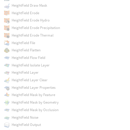
HeightField Draw Mask
HeightField Erode
HeightField Erode Hydro
HeightField Erode Precipitation
HeightField Erode Thermal
HeightField File
HeightField Flatten
HeightField Flow Field
HeightField Isolate Layer
HeightField Layer
HeightField Layer Clear
HeightField Layer Properties
HeightField Mask by Feature
HeightField Mask by Geometry
HeightField Mask by Occlusion
HeightField Noise
HeightField Output