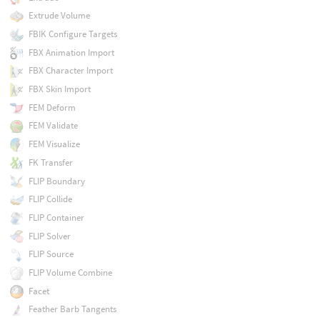
Extrude Volume
FBIK Configure Targets
FBX Animation Import
FBX Character Import
FBX Skin Import
FEM Deform
FEM Validate
FEM Visualize
FK Transfer
FLIP Boundary
FLIP Collide
FLIP Container
FLIP Solver
FLIP Source
FLIP Volume Combine
Facet
Feather Barb Tangents