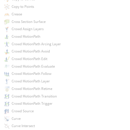
Copy to Points
Crease
Cross Section Surface
Crowd Assign Layers
Crowd MotionPath
Crowd MotionPath Arcing Layer
Crowd MotionPath Avoid
Crowd MotionPath Edit
Crowd MotionPath Evaluate
Crowd MotionPath Follow
Crowd MotionPath Layer
Crowd MotionPath Retime
Crowd MotionPath Transition
Crowd MotionPath Trigger
Crowd Source
Curve
Curve Intersect