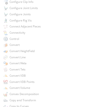
Configure Clip Info
Configure Joint Limits
Configure Joints
Configure Rig Vis
Connect Adjacent Pieces
Connectivity
Control
Convert
Convert HeightField
Convert Line
Convert Meta
Convert Tets
Convert VDB
Convert VDB Points
Convert Volume
Convex Decomposition
Copy and Transform
Copy to Curves