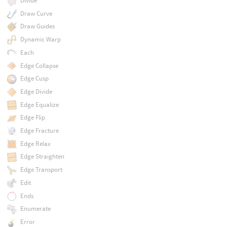
Divide
Draw Curve
Draw Guides
Dynamic Warp
Each
Edge Collapse
Edge Cusp
Edge Divide
Edge Equalize
Edge Flip
Edge Fracture
Edge Relax
Edge Straighten
Edge Transport
Edit
Ends
Enumerate
Error