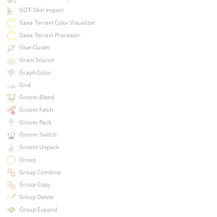
GLTF Skin Import
Gaea Terrain Color Visualizer
Gaea Terrain Processor
Glue Cluster
Grain Source
Graph Color
Grid
Groom Blend
Groom Fetch
Groom Pack
Groom Switch
Groom Unpack
Group
Group Combine
Group Copy
Group Delete
Group Expand