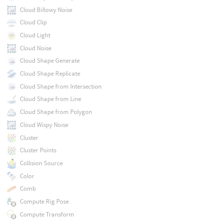
Cloud Billowy Noise
Cloud Clip
Cloud Light
Cloud Noise
Cloud Shape Generate
Cloud Shape Replicate
Cloud Shape from Intersection
Cloud Shape from Line
Cloud Shape from Polygon
Cloud Wispy Noise
Cluster
Cluster Points
Collision Source
Color
Comb
Compute Rig Pose
Compute Transform