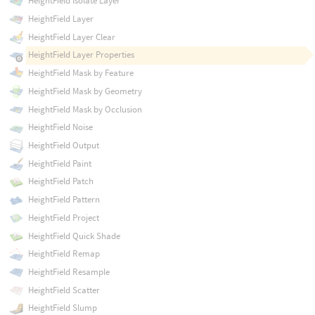
HeightField Isolate Layer
HeightField Layer
HeightField Layer Clear
HeightField Layer Properties
HeightField Mask by Feature
HeightField Mask by Geometry
HeightField Mask by Occlusion
HeightField Noise
HeightField Output
HeightField Paint
HeightField Patch
HeightField Pattern
HeightField Project
HeightField Quick Shade
HeightField Remap
HeightField Resample
HeightField Scatter
HeightField Slump