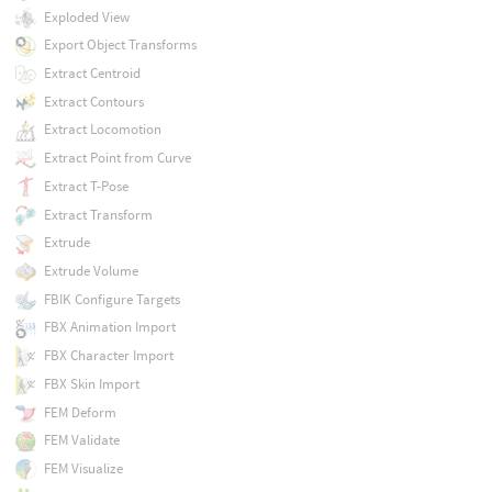
Exploded View
Export Object Transforms
Extract Centroid
Extract Contours
Extract Locomotion
Extract Point from Curve
Extract T-Pose
Extract Transform
Extrude
Extrude Volume
FBIK Configure Targets
FBX Animation Import
FBX Character Import
FBX Skin Import
FEM Deform
FEM Validate
FEM Visualize