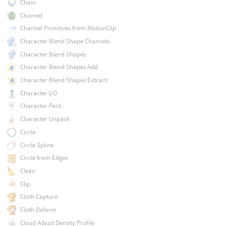
Chain
Channel
Channel Primitives from MotionClip
Character Blend Shape Channels
Character Blend Shapes
Character Blend Shapes Add
Character Blend Shapes Extract
Character I/O
Character Pack
Character Unpack
Circle
Circle Spline
Circle from Edges
Clean
Clip
Cloth Capture
Cloth Deform
Cloud Adjust Density Profile