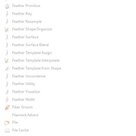
Feather Primitive
Feather Ray
Feather Resample
Feather Shape Organize
Feather Surface
Feather Surface Blend
Feather Template Assign
Feather Template Interpolate
Feather Template from Shape
Feather Uncondense
Feather Utility
Feather Visualize
Feather Width
Fiber Groom
Filament Advect
File
File Cache