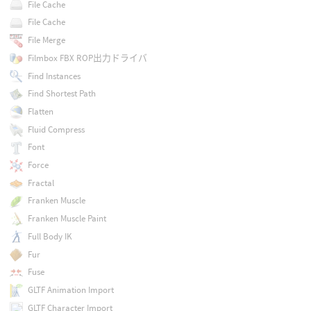
File Cache
File Cache
File Merge
Filmbox FBX ROP出力ドライバ
Find Instances
Find Shortest Path
Flatten
Fluid Compress
Font
Force
Fractal
Franken Muscle
Franken Muscle Paint
Full Body IK
Fur
Fuse
GLTF Animation Import
GLTF Character Import