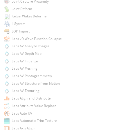
Joint Capture Proximity
Joint Deform
Kelvin Wakes Deformer
L-System
LOP Import
Labs 2D Wave Function Collapse
Labs AV Analyze Images
Labs AV Depth Map
Labs AV Initialize
Labs AV Meshing
Labs AV Photogrammetry
Labs AV Structure from Motion
Labs AV Texturing
Labs Align and Distribute
Labs Attribute Value Replace
Labs Auto UV
Labs Automatic Trim Texture
Labs Axis Align