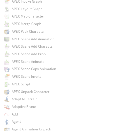
APEX Invoke Graph
APEX Layout Graph
APEX Map Character
APEX Merge Graph
APEX Pack Character
APEX Scene Add Animation
APEX Scene Add Character
APEX Scene Add Prop
APEX Scene Animate
APEX Scene Copy Animation
APEX Scene Invoke
APEX Script
APEX Unpack Character
Adapt to Terrain
Adaptive Prune
Add
Agent
Agent Animation Unpack