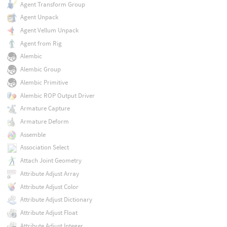
Agent Transform Group
Agent Unpack
Agent Vellum Unpack
Agent from Rig
Alembic
Alembic Group
Alembic Primitive
Alembic ROP Output Driver
Armature Capture
Armature Deform
Assemble
Association Select
Attach Joint Geometry
Attribute Adjust Array
Attribute Adjust Color
Attribute Adjust Dictionary
Attribute Adjust Float
Attribute Adjust Integer