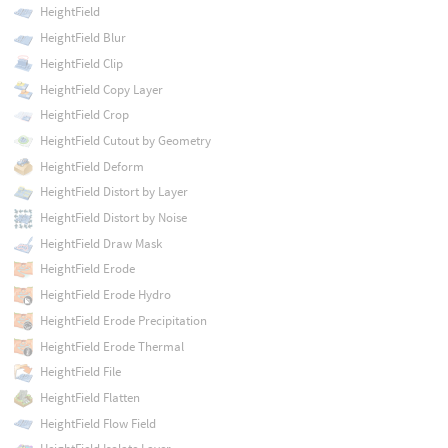
HeightField
HeightField Blur
HeightField Clip
HeightField Copy Layer
HeightField Crop
HeightField Cutout by Geometry
HeightField Deform
HeightField Distort by Layer
HeightField Distort by Noise
HeightField Draw Mask
HeightField Erode
HeightField Erode Hydro
HeightField Erode Precipitation
HeightField Erode Thermal
HeightField File
HeightField Flatten
HeightField Flow Field