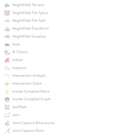
HeightField Terrace
HeightField Tile Splice
HeightField Tile Split
HeightField Transform
HeightField Visualize
Hole
IK Chains
Inflate
Instance
Intersection Analysis
Intersection Stitch
Invoke Compiled Block
Invoke Compiled Graph
IsoOffset
Join
Joint Capture Biharmonic
Joint Capture Paint