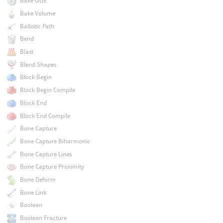
Bake ODE
Bake Volume
Ballistic Path
Bend
Blast
Blend Shapes
Block Begin
Block Begin Compile
Block End
Block End Compile
Bone Capture
Bone Capture Biharmonic
Bone Capture Lines
Bone Capture Proximity
Bone Deform
Bone Link
Boolean
Boolean Fracture