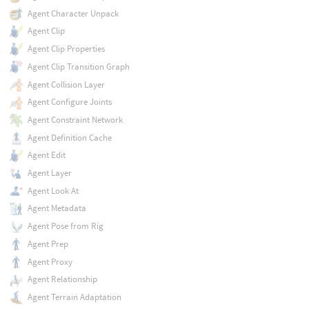
Agent Character Unpack
Agent Clip
Agent Clip Properties
Agent Clip Transition Graph
Agent Collision Layer
Agent Configure Joints
Agent Constraint Network
Agent Definition Cache
Agent Edit
Agent Layer
Agent Look At
Agent Metadata
Agent Pose from Rig
Agent Prep
Agent Proxy
Agent Relationship
Agent Terrain Adaptation