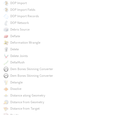
DOP Import
DOP Import Fields
DOP Import Records
DOP Network
Debris Source
Deflate
Deformation Wrangle
Delete
Delete Joints
DeltaMush
Dem Bones Skinning Converter
Dem Bones Skinning Converter
Detangle
Dissolve
Distance along Geometry
Distance from Geometry
Distance from Target