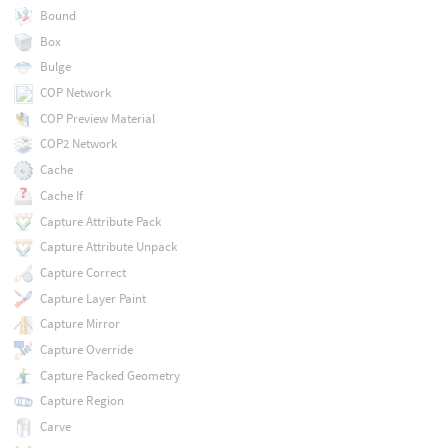
Bound
Box
Bulge
COP Network
COP Preview Material
COP2 Network
Cache
Cache If
Capture Attribute Pack
Capture Attribute Unpack
Capture Correct
Capture Layer Paint
Capture Mirror
Capture Override
Capture Packed Geometry
Capture Region
Carve