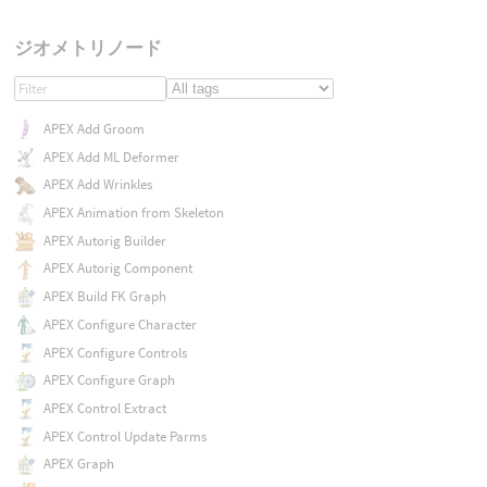
ジオメトリノード
APEX Add Groom
APEX Add ML Deformer
APEX Add Wrinkles
APEX Animation from Skeleton
APEX Autorig Builder
APEX Autorig Component
APEX Build FK Graph
APEX Configure Character
APEX Configure Controls
APEX Configure Graph
APEX Control Extract
APEX Control Update Parms
APEX Graph