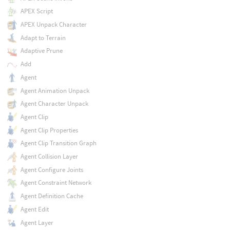
APEX Script
APEX Unpack Character
Adapt to Terrain
Adaptive Prune
Add
Agent
Agent Animation Unpack
Agent Character Unpack
Agent Clip
Agent Clip Properties
Agent Clip Transition Graph
Agent Collision Layer
Agent Configure Joints
Agent Constraint Network
Agent Definition Cache
Agent Edit
Agent Layer