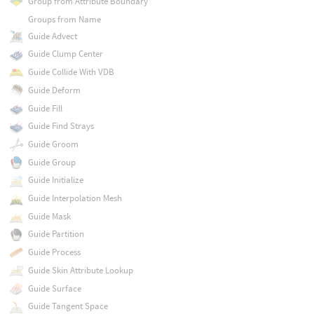
Group from Attribute Boundary
Groups from Name
Guide Advect
Guide Clump Center
Guide Collide With VDB
Guide Deform
Guide Fill
Guide Find Strays
Guide Groom
Guide Group
Guide Initialize
Guide Interpolation Mesh
Guide Mask
Guide Partition
Guide Process
Guide Skin Attribute Lookup
Guide Surface
Guide Tangent Space