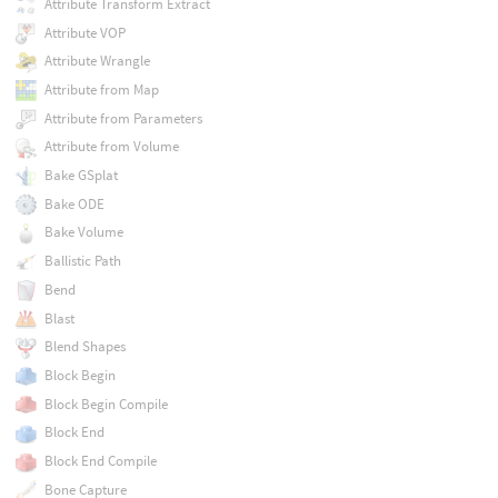
Attribute Transform Extract
Attribute VOP
Attribute Wrangle
Attribute from Map
Attribute from Parameters
Attribute from Volume
Bake GSplat
Bake ODE
Bake Volume
Ballistic Path
Bend
Blast
Blend Shapes
Block Begin
Block Begin Compile
Block End
Block End Compile
Bone Capture