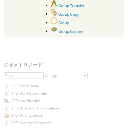
Group Transfer
Group Copy
Group
Group Expand
ジオメトリノード
APEX Add Groom
APEX Add ML Deformer
APEX Add Wrinkles
APEX Animation from Skeleton
APEX Autorig Builder
APEX Autorig Component