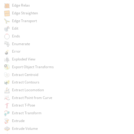
Edge Relax
Edge Straighten
Edge Transport
Edit
Ends
Enumerate
Error
Exploded View
Export Object Transforms
Extract Centroid
Extract Contours
Extract Locomotion
Extract Point from Curve
Extract T-Pose
Extract Transform
Extrude
Extrude Volume