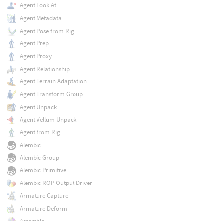
Agent Look At
Agent Metadata
Agent Pose from Rig
Agent Prep
Agent Proxy
Agent Relationship
Agent Terrain Adaptation
Agent Transform Group
Agent Unpack
Agent Vellum Unpack
Agent from Rig
Alembic
Alembic Group
Alembic Primitive
Alembic ROP Output Driver
Armature Capture
Armature Deform
Assemble