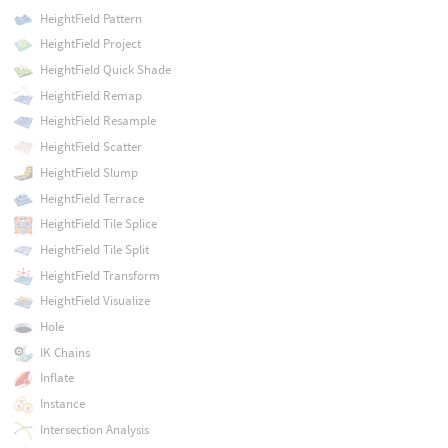
HeightField Pattern
HeightField Project
HeightField Quick Shade
HeightField Remap
HeightField Resample
HeightField Scatter
HeightField Slump
HeightField Terrace
HeightField Tile Splice
HeightField Tile Split
HeightField Transform
HeightField Visualize
Hole
IK Chains
Inflate
Instance
Intersection Analysis