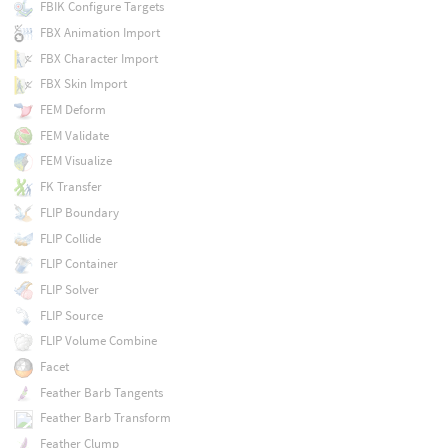
FBIK Configure Targets
FBX Animation Import
FBX Character Import
FBX Skin Import
FEM Deform
FEM Validate
FEM Visualize
FK Transfer
FLIP Boundary
FLIP Collide
FLIP Container
FLIP Solver
FLIP Source
FLIP Volume Combine
Facet
Feather Barb Tangents
Feather Barb Transform
Feather Clump