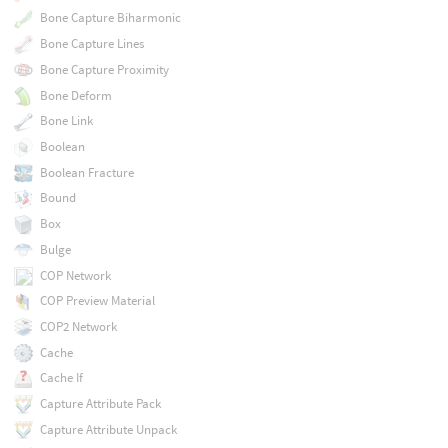
Bone Capture Biharmonic
Bone Capture Lines
Bone Capture Proximity
Bone Deform
Bone Link
Boolean
Boolean Fracture
Bound
Box
Bulge
COP Network
COP Preview Material
COP2 Network
Cache
Cache If
Capture Attribute Pack
Capture Attribute Unpack