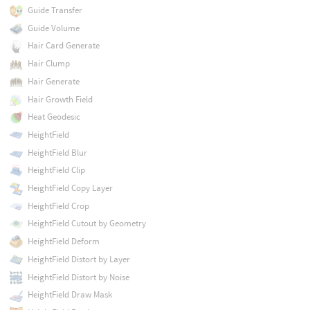
Guide Transfer
Guide Volume
Hair Card Generate
Hair Clump
Hair Generate
Hair Growth Field
Heat Geodesic
HeightField
HeightField Blur
HeightField Clip
HeightField Copy Layer
HeightField Crop
HeightField Cutout by Geometry
HeightField Deform
HeightField Distort by Layer
HeightField Distort by Noise
HeightField Draw Mask