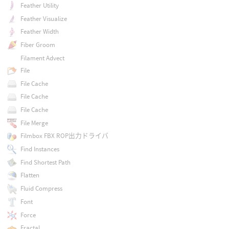
Feather Utility
Feather Visualize
Feather Width
Fiber Groom
Filament Advect
File
File Cache
File Cache
File Cache
File Merge
Filmbox FBX ROP出力ドライバ
Find Instances
Find Shortest Path
Flatten
Fluid Compress
Font
Force
Fractal