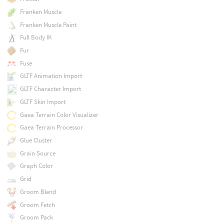
Franken Muscle
Franken Muscle Paint
Full Body IK
Fur
Fuse
GLTF Animation Import
GLTF Character Import
GLTF Skin Import
Gaea Terrain Color Visualizer
Gaea Terrain Processor
Glue Cluster
Grain Source
Graph Color
Grid
Groom Blend
Groom Fetch
Groom Pack