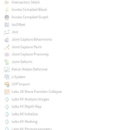
Intersection Stitch
Invoke Compiled Block
Invoke Compiled Graph
IsoOffset
Join
Joint Capture Biharmonic
Joint Capture Paint
Joint Capture Proximity
Joint Deform
Kelvin Wakes Deformer
L-System
LOP Import
Labs 2D Wave Function Collapse
Labs AV Analyze Images
Labs AV Depth Map
Labs AV Initialize
Labs AV Meshing
Labs AV Photogrammetry