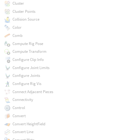
Cluster
Cluster Points
Collision Source
Color
Comb
Compute Rig Pose
Compute Transform
Configure Clip Info
Configure Joint Limits
Configure Joints
Configure Rig Vis
Connect Adjacent Pieces
Connectivity
Control
Convert
Convert HeightField
Convert Line
Convert Meta