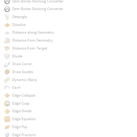
Dem Bones Skinning Converter
Dem Bones Skinning Converter
Detangle
Dissolve
Distance along Geometry
Distance from Geometry
Distance from Target
Divide
Draw Curve
Draw Guides
Dynamic Warp
Each
Edge Collapse
Edge Cusp
Edge Divide
Edge Equalize
Edge Flip
Edge Fracture