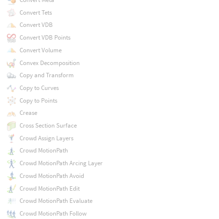
Convert Tets
Convert VDB
Convert VDB Points
Convert Volume
Convex Decomposition
Copy and Transform
Copy to Curves
Copy to Points
Crease
Cross Section Surface
Crowd Assign Layers
Crowd MotionPath
Crowd MotionPath Arcing Layer
Crowd MotionPath Avoid
Crowd MotionPath Edit
Crowd MotionPath Evaluate
Crowd MotionPath Follow