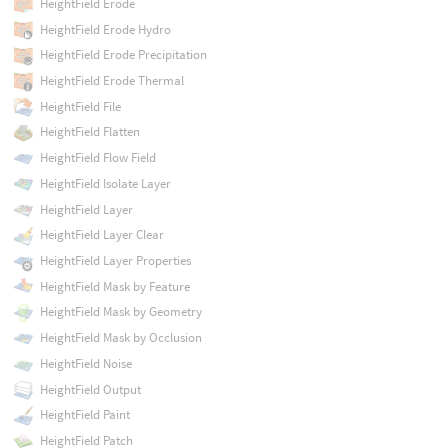
HeightField Erode
HeightField Erode Hydro
HeightField Erode Precipitation
HeightField Erode Thermal
HeightField File
HeightField Flatten
HeightField Flow Field
HeightField Isolate Layer
HeightField Layer
HeightField Layer Clear
HeightField Layer Properties
HeightField Mask by Feature
HeightField Mask by Geometry
HeightField Mask by Occlusion
HeightField Noise
HeightField Output
HeightField Paint
HeightField Patch