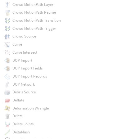
Crowd MotionPath Layer
Crowd MotionPath Retime
Crowd MotionPath Transition
Crowd MotionPath Trigger
Crowd Source
Curve
Curve Intersect
DOP Import
DOP Import Fields
DOP Import Records
DOP Network
Debris Source
Deflate
Deformation Wrangle
Delete
Delete Joints
DeltaMush