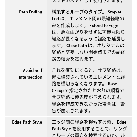
メントのペアとして使用されます。
Path Ending
構築するループのタイプ。
Stop at
End
は、エレメント間の最短経路の
みを作成します。
Extend to Edge
は、急な曲がりをせずに可能な限り
経路が長くなるように経路を延長し
ます。
Close Path
は、オリジナルの
経路と交差しない開始点までの副経
路の検索を試みます。
Avoid Self
これを有効にすると、サブ経路は、
Intersection
既に構築されているエレメントと経
路を横切らなくなります。
Base
Group
で指定されたとおりの順番で
サブ経路に優先度が与えられます。
経路を作成できなかった場合は、警
告が表示されます。
Edge Path Style
エッジ間の経路を検索する時、
Edge
Path Style
を使用することで、リング
とループの両方を検索するのか、ル