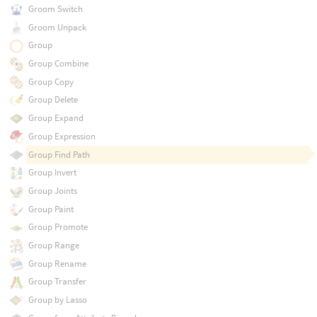
Groom Switch
Groom Unpack
Group
Group Combine
Group Copy
Group Delete
Group Expand
Group Expression
Group Find Path
Group Invert
Group Joints
Group Paint
Group Promote
Group Range
Group Rename
Group Transfer
Group by Lasso