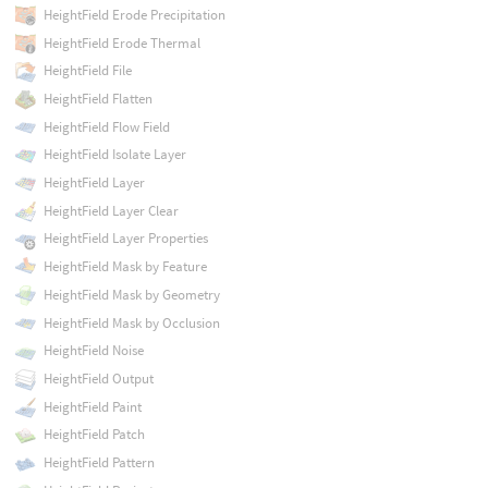
HeightField Erode Precipitation
HeightField Erode Thermal
HeightField File
HeightField Flatten
HeightField Flow Field
HeightField Isolate Layer
HeightField Layer
HeightField Layer Clear
HeightField Layer Properties
HeightField Mask by Feature
HeightField Mask by Geometry
HeightField Mask by Occlusion
HeightField Noise
HeightField Output
HeightField Paint
HeightField Patch
HeightField Pattern