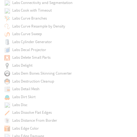
Labs Connectivity and Segmentation
Labs Cook with Timeout
Labs Curve Branches
Labs Curve Resample by Density
Labs Curve Sweep
Labs Cylinder Generator
Labs Decal Projector
Labs Delete Small Parts
Labs Delight
Labs Dem Bones Skinning Converter
Labs Destruction Cleanup
Labs Detail Mesh
Labs Dirt Skirt
Labs Disc
Labs Dissolve Flat Edges
Labs Distance From Border
Labs Edge Color
Labs Edge Damage