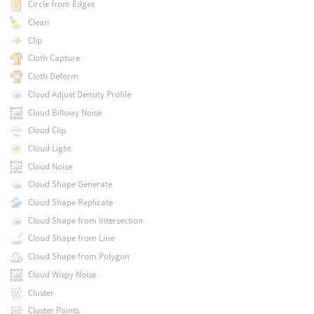
Circle from Edges
Clean
Clip
Cloth Capture
Cloth Deform
Cloud Adjust Density Profile
Cloud Billowy Noise
Cloud Clip
Cloud Light
Cloud Noise
Cloud Shape Generate
Cloud Shape Replicate
Cloud Shape from Intersection
Cloud Shape from Line
Cloud Shape from Polygon
Cloud Wispy Noise
Cluster
Cluster Points