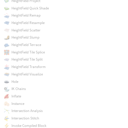
HeightField Project
HeightField Quick Shade
HeightField Remap
HeightField Resample
HeightField Scatter
HeightField Slump
HeightField Terrace
HeightField Tile Splice
HeightField Tile Split
HeightField Transform
HeightField Visualize
Hole
IK Chains
Inflate
Instance
Intersection Analysis
Intersection Stitch
Invoke Compiled Block