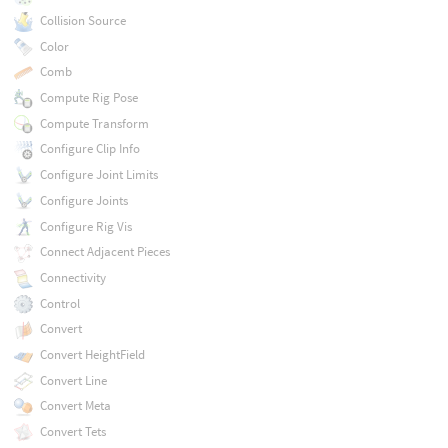
Collision Source
Color
Comb
Compute Rig Pose
Compute Transform
Configure Clip Info
Configure Joint Limits
Configure Joints
Configure Rig Vis
Connect Adjacent Pieces
Connectivity
Control
Convert
Convert HeightField
Convert Line
Convert Meta
Convert Tets