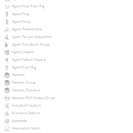
Agent Pose from Rig
Agent Prep
Agent Proxy
Agent Relationship
Agent Terrain Adaptation
Agent Transform Group
Agent Unpack
Agent Vellum Unpack
Agent from Rig
Alembic
Alembic Group
Alembic Primitive
Alembic ROP Output Driver
Armature Capture
Armature Deform
Assemble
Association Select