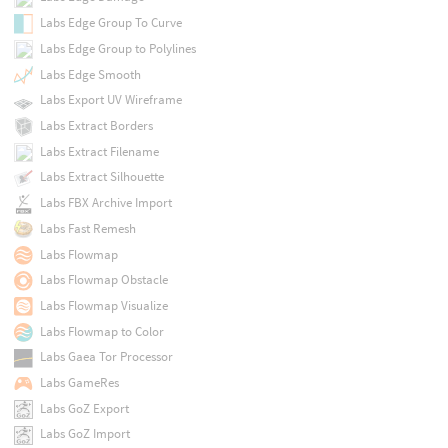
Labs Edge Group To Curve
Labs Edge Group to Polylines
Labs Edge Smooth
Labs Export UV Wireframe
Labs Extract Borders
Labs Extract Filename
Labs Extract Silhouette
Labs FBX Archive Import
Labs Fast Remesh
Labs Flowmap
Labs Flowmap Obstacle
Labs Flowmap Visualize
Labs Flowmap to Color
Labs Gaea Tor Processor
Labs GameRes
Labs GoZ Export
Labs GoZ Import