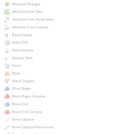
Attribute Wrangle
Attribute from Map
Attribute from Parameters
Attribute from Volume
Bake GSplat
Bake ODE
Bake Volume
Ballistic Path
Bend
Blast
Blend Shapes
Block Begin
Block Begin Compile
Block End
Block End Compile
Bone Capture
Bone Capture Biharmonic