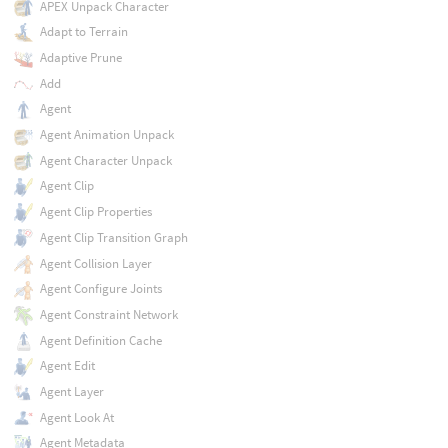
APEX Unpack Character
Adapt to Terrain
Adaptive Prune
Add
Agent
Agent Animation Unpack
Agent Character Unpack
Agent Clip
Agent Clip Properties
Agent Clip Transition Graph
Agent Collision Layer
Agent Configure Joints
Agent Constraint Network
Agent Definition Cache
Agent Edit
Agent Layer
Agent Look At
Agent Metadata