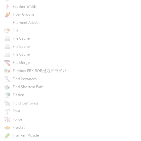
Feather Width
Fiber Groom
Filament Advect
File
File Cache
File Cache
File Cache
File Merge
Filmbox FBX ROP出力ドライバ
Find Instances
Find Shortest Path
Flatten
Fluid Compress
Font
Force
Fractal
Franken Muscle