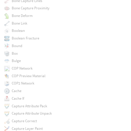
Bone Capture Lines
Bone Capture Proximity
Bone Deform
Bone Link
Boolean
Boolean Fracture
Bound
Box
Bulge
COP Network
COP Preview Material
COP2 Network
Cache
Cache If
Capture Attribute Pack
Capture Attribute Unpack
Capture Correct
Capture Layer Paint