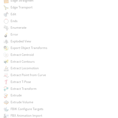
Edge Straighten
Edge Transport
Edit
Ends
Enumerate
Error
Exploded View
Export Object Transforms
Extract Centroid
Extract Contours
Extract Locomotion
Extract Point from Curve
Extract T-Pose
Extract Transform
Extrude
Extrude Volume
FBIK Configure Targets
FBX Animation Import