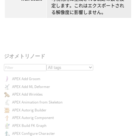
定します。これはエクスポートされ
る解像度に影響しません。
ジオメトリノード
APEX Add Groom
APEX Add ML Deformer
APEX Add Wrinkles
APEX Animation from Skeleton
APEX Autorig Builder
APEX Autorig Component
APEX Build FK Graph
APEX Configure Character