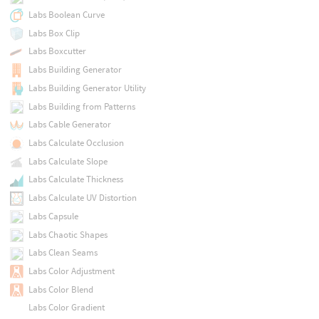
Labs Boolean Curve
Labs Box Clip
Labs Boxcutter
Labs Building Generator
Labs Building Generator Utility
Labs Building from Patterns
Labs Cable Generator
Labs Calculate Occlusion
Labs Calculate Slope
Labs Calculate Thickness
Labs Calculate UV Distortion
Labs Capsule
Labs Chaotic Shapes
Labs Clean Seams
Labs Color Adjustment
Labs Color Blend
Labs Color Gradient