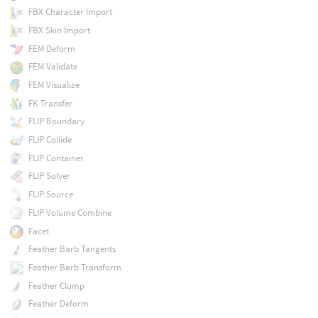
FBX Character Import
FBX Skin Import
FEM Deform
FEM Validate
FEM Visualize
FK Transfer
FLIP Boundary
FLIP Collide
FLIP Container
FLIP Solver
FLIP Source
FLIP Volume Combine
Facet
Feather Barb Tangents
Feather Barb Transform
Feather Clump
Feather Deform