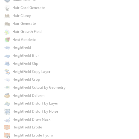
Hair Card Generate
Hair Clump
Hair Generate
Hair Growth Field
Heat Geodesic
HeightField
HeightField Blur
HeightField Clip
HeightField Copy Layer
HeightField Crop
HeightField Cutout by Geometry
HeightField Deform
HeightField Distort by Layer
HeightField Distort by Noise
HeightField Draw Mask
HeightField Erode
HeightField Erode Hydro