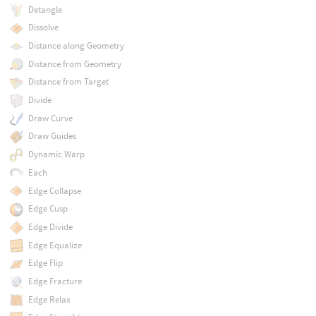
Detangle
Dissolve
Distance along Geometry
Distance from Geometry
Distance from Target
Divide
Draw Curve
Draw Guides
Dynamic Warp
Each
Edge Collapse
Edge Cusp
Edge Divide
Edge Equalize
Edge Flip
Edge Fracture
Edge Relax