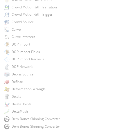
Crowd MotionPath Transition
Crowd MotionPath Trigger
Crowd Source
Curve
Curve Intersect
DOP Import
DOP Import Fields
DOP Import Records
DOP Network
Debris Source
Deflate
Deformation Wrangle
Delete
Delete Joints
DeltaMush
Dem Bones Skinning Converter
Dem Bones Skinning Converter