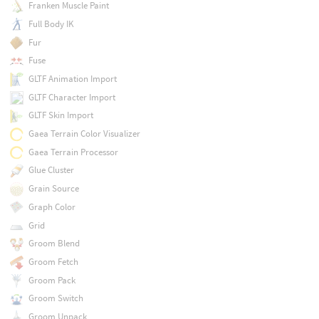
Franken Muscle Paint
Full Body IK
Fur
Fuse
GLTF Animation Import
GLTF Character Import
GLTF Skin Import
Gaea Terrain Color Visualizer
Gaea Terrain Processor
Glue Cluster
Grain Source
Graph Color
Grid
Groom Blend
Groom Fetch
Groom Pack
Groom Switch
Groom Unpack