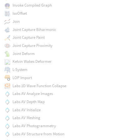
Invoke Compiled Graph
IsoOffset
Join
Joint Capture Biharmonic
Joint Capture Paint
Joint Capture Proximity
Joint Deform
Kelvin Wakes Deformer
L-System
LOP Import
Labs 2D Wave Function Collapse
Labs AV Analyze Images
Labs AV Depth Map
Labs AV Initialize
Labs AV Meshing
Labs AV Photogrammetry
Labs AV Structure from Motion