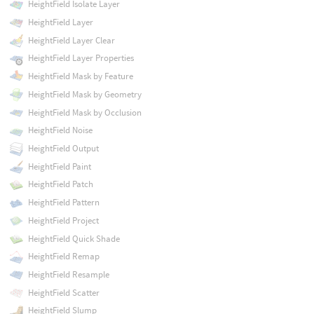
HeightField Isolate Layer
HeightField Layer
HeightField Layer Clear
HeightField Layer Properties
HeightField Mask by Feature
HeightField Mask by Geometry
HeightField Mask by Occlusion
HeightField Noise
HeightField Output
HeightField Paint
HeightField Patch
HeightField Pattern
HeightField Project
HeightField Quick Shade
HeightField Remap
HeightField Resample
HeightField Scatter
HeightField Slump