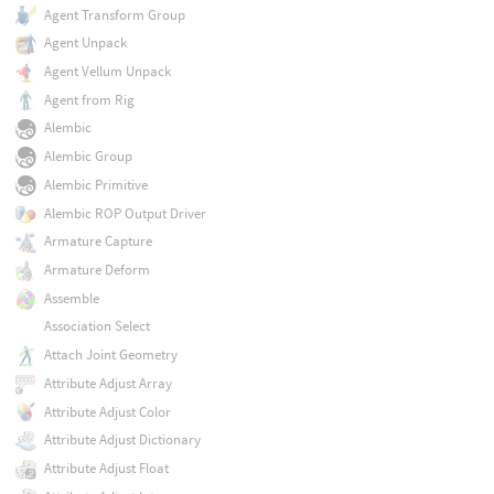
Agent Transform Group
Agent Unpack
Agent Vellum Unpack
Agent from Rig
Alembic
Alembic Group
Alembic Primitive
Alembic ROP Output Driver
Armature Capture
Armature Deform
Assemble
Association Select
Attach Joint Geometry
Attribute Adjust Array
Attribute Adjust Color
Attribute Adjust Dictionary
Attribute Adjust Float