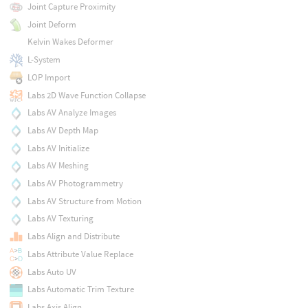
Joint Capture Proximity
Joint Deform
Kelvin Wakes Deformer
L-System
LOP Import
Labs 2D Wave Function Collapse
Labs AV Analyze Images
Labs AV Depth Map
Labs AV Initialize
Labs AV Meshing
Labs AV Photogrammetry
Labs AV Structure from Motion
Labs AV Texturing
Labs Align and Distribute
Labs Attribute Value Replace
Labs Auto UV
Labs Automatic Trim Texture
Labs Axis Align