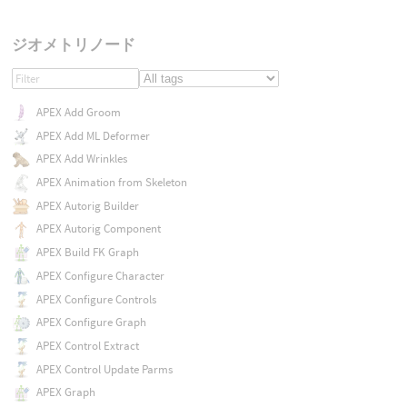
ジオメトリノード
APEX Add Groom
APEX Add ML Deformer
APEX Add Wrinkles
APEX Animation from Skeleton
APEX Autorig Builder
APEX Autorig Component
APEX Build FK Graph
APEX Configure Character
APEX Configure Controls
APEX Configure Graph
APEX Control Extract
APEX Control Update Parms
APEX Graph