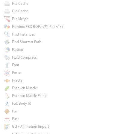
File Cache
File Cache
File Merge
Filmbox FBX ROP出力ドライバ
Find Instances
Find Shortest Path
Flatten
Fluid Compress
Font
Force
Fractal
Franken Muscle
Franken Muscle Paint
Full Body IK
Fur
Fuse
GLTF Animation Import