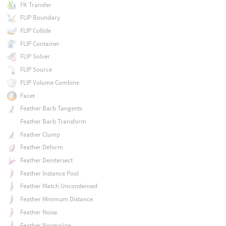
FK Transfer
FLIP Boundary
FLIP Collide
FLIP Container
FLIP Solver
FLIP Source
FLIP Volume Combine
Facet
Feather Barb Tangents
Feather Barb Transform
Feather Clump
Feather Deform
Feather Deintersect
Feather Instance Pool
Feather Match Uncondensed
Feather Minimum Distance
Feather Noise
Feather Normalize