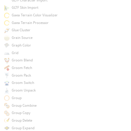
GLTF Character Import
GLTF Skin Import
Gaea Terrain Color Visualizer
Gaea Terrain Processor
Glue Cluster
Grain Source
Graph Color
Grid
Groom Blend
Groom Fetch
Groom Pack
Groom Switch
Groom Unpack
Group
Group Combine
Group Copy
Group Delete
Group Expand