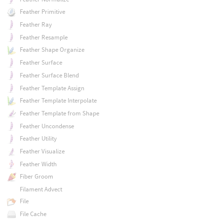
Feather Primitive
Feather Ray
Feather Resample
Feather Shape Organize
Feather Surface
Feather Surface Blend
Feather Template Assign
Feather Template Interpolate
Feather Template from Shape
Feather Uncondense
Feather Utility
Feather Visualize
Feather Width
Fiber Groom
Filament Advect
File
File Cache