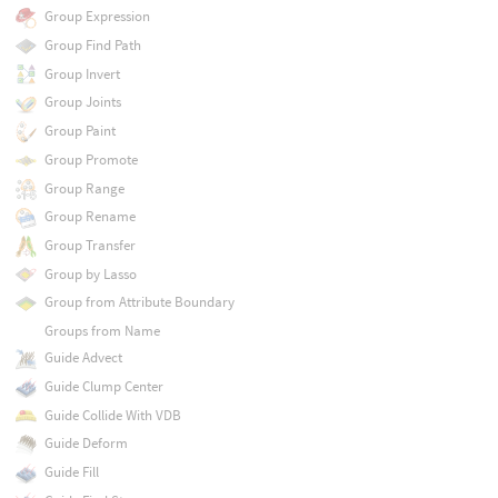
Group Expression
Group Find Path
Group Invert
Group Joints
Group Paint
Group Promote
Group Range
Group Rename
Group Transfer
Group by Lasso
Group from Attribute Boundary
Groups from Name
Guide Advect
Guide Clump Center
Guide Collide With VDB
Guide Deform
Guide Fill