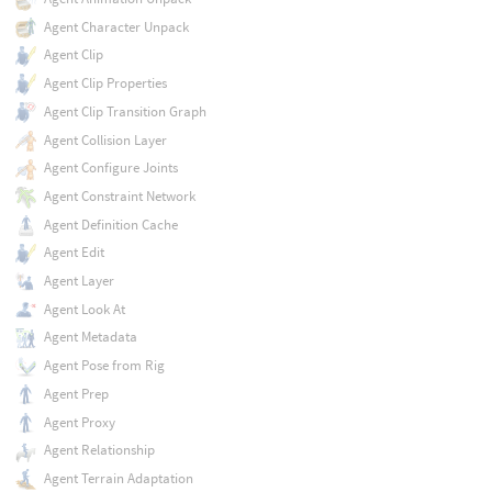
Agent Character Unpack
Agent Clip
Agent Clip Properties
Agent Clip Transition Graph
Agent Collision Layer
Agent Configure Joints
Agent Constraint Network
Agent Definition Cache
Agent Edit
Agent Layer
Agent Look At
Agent Metadata
Agent Pose from Rig
Agent Prep
Agent Proxy
Agent Relationship
Agent Terrain Adaptation