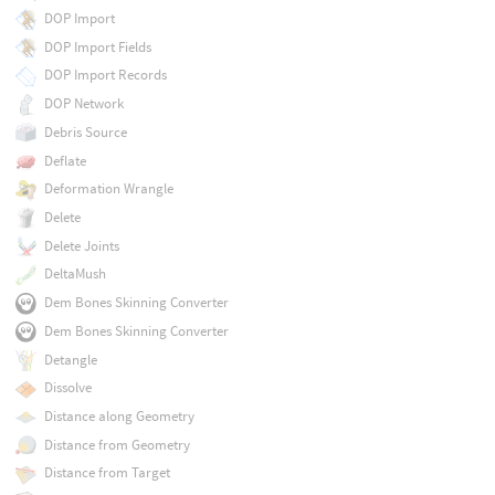
DOP Import
DOP Import Fields
DOP Import Records
DOP Network
Debris Source
Deflate
Deformation Wrangle
Delete
Delete Joints
DeltaMush
Dem Bones Skinning Converter
Dem Bones Skinning Converter
Detangle
Dissolve
Distance along Geometry
Distance from Geometry
Distance from Target