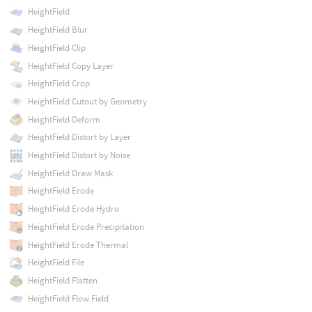
HeightField
HeightField Blur
HeightField Clip
HeightField Copy Layer
HeightField Crop
HeightField Cutout by Geometry
HeightField Deform
HeightField Distort by Layer
HeightField Distort by Noise
HeightField Draw Mask
HeightField Erode
HeightField Erode Hydro
HeightField Erode Precipitation
HeightField Erode Thermal
HeightField File
HeightField Flatten
HeightField Flow Field