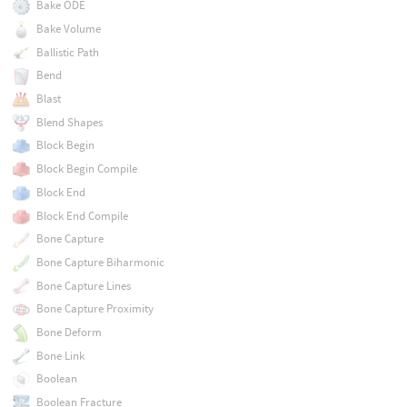
Bake ODE
Bake Volume
Ballistic Path
Bend
Blast
Blend Shapes
Block Begin
Block Begin Compile
Block End
Block End Compile
Bone Capture
Bone Capture Biharmonic
Bone Capture Lines
Bone Capture Proximity
Bone Deform
Bone Link
Boolean
Boolean Fracture