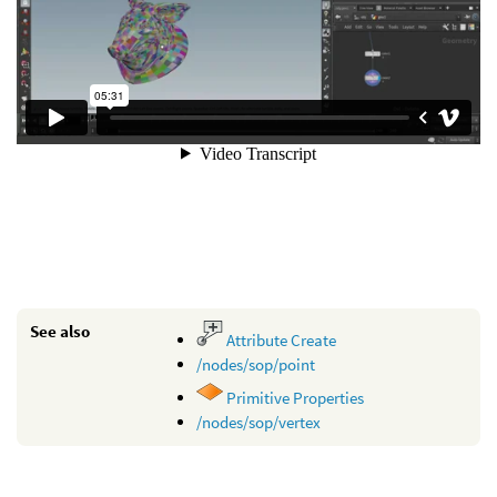
See also
Attribute Create
/nodes/sop/point
Primitive Properties
/nodes/sop/vertex