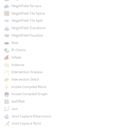
HeightField Terrace
HeightField Tile Splice
HeightField Tile Split
HeightField Transform
HeightField Visualize
Hole
IK Chains
Inflate
Instance
Intersection Analysis
Intersection Stitch
Invoke Compiled Block
Invoke Compiled Graph
IsoOffset
Join
Joint Capture Biharmonic
Joint Capture Paint