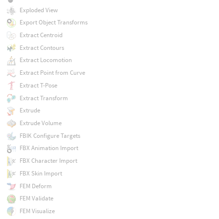
Exploded View
Export Object Transforms
Extract Centroid
Extract Contours
Extract Locomotion
Extract Point from Curve
Extract T-Pose
Extract Transform
Extrude
Extrude Volume
FBIK Configure Targets
FBX Animation Import
FBX Character Import
FBX Skin Import
FEM Deform
FEM Validate
FEM Visualize