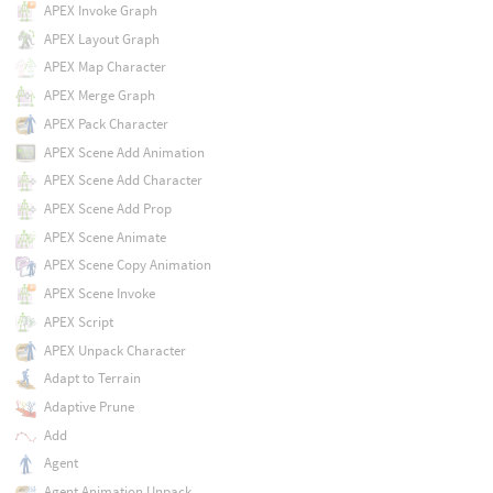
APEX Invoke Graph
APEX Layout Graph
APEX Map Character
APEX Merge Graph
APEX Pack Character
APEX Scene Add Animation
APEX Scene Add Character
APEX Scene Add Prop
APEX Scene Animate
APEX Scene Copy Animation
APEX Scene Invoke
APEX Script
APEX Unpack Character
Adapt to Terrain
Adaptive Prune
Add
Agent
Agent Animation Unpack