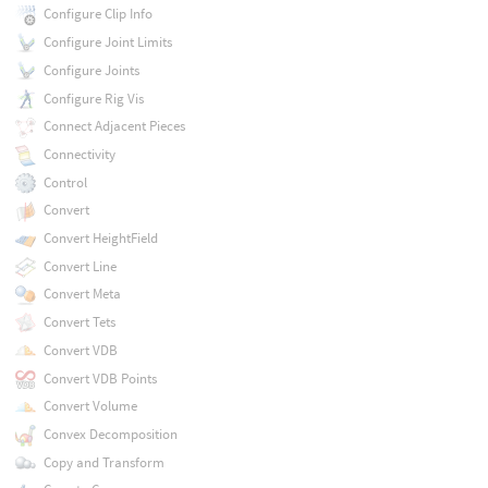
Configure Clip Info
Configure Joint Limits
Configure Joints
Configure Rig Vis
Connect Adjacent Pieces
Connectivity
Control
Convert
Convert HeightField
Convert Line
Convert Meta
Convert Tets
Convert VDB
Convert VDB Points
Convert Volume
Convex Decomposition
Copy and Transform