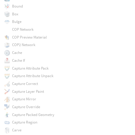
Bound
Box
Bulge
COP Network
COP Preview Material
COP2 Network
Cache
Cache If
Capture Attribute Pack
Capture Attribute Unpack
Capture Correct
Capture Layer Paint
Capture Mirror
Capture Override
Capture Packed Geometry
Capture Region
Carve