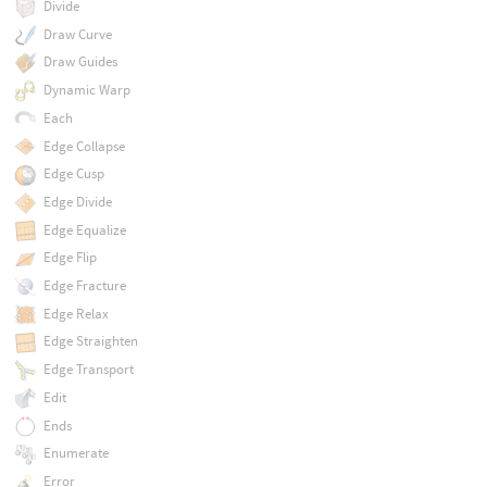
Divide
Draw Curve
Draw Guides
Dynamic Warp
Each
Edge Collapse
Edge Cusp
Edge Divide
Edge Equalize
Edge Flip
Edge Fracture
Edge Relax
Edge Straighten
Edge Transport
Edit
Ends
Enumerate
Error