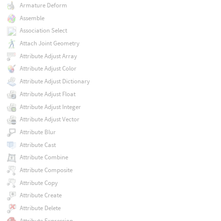
Armature Deform
Assemble
Association Select
Attach Joint Geometry
Attribute Adjust Array
Attribute Adjust Color
Attribute Adjust Dictionary
Attribute Adjust Float
Attribute Adjust Integer
Attribute Adjust Vector
Attribute Blur
Attribute Cast
Attribute Combine
Attribute Composite
Attribute Copy
Attribute Create
Attribute Delete
Attribute Expression