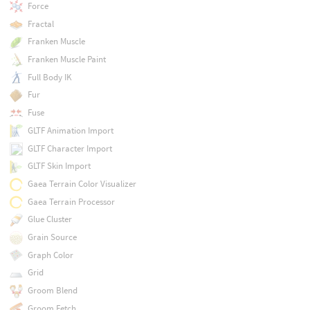
Force
Fractal
Franken Muscle
Franken Muscle Paint
Full Body IK
Fur
Fuse
GLTF Animation Import
GLTF Character Import
GLTF Skin Import
Gaea Terrain Color Visualizer
Gaea Terrain Processor
Glue Cluster
Grain Source
Graph Color
Grid
Groom Blend
Groom Fetch