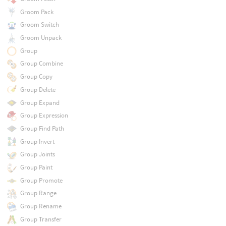
Groom Pack
Groom Switch
Groom Unpack
Group
Group Combine
Group Copy
Group Delete
Group Expand
Group Expression
Group Find Path
Group Invert
Group Joints
Group Paint
Group Promote
Group Range
Group Rename
Group Transfer