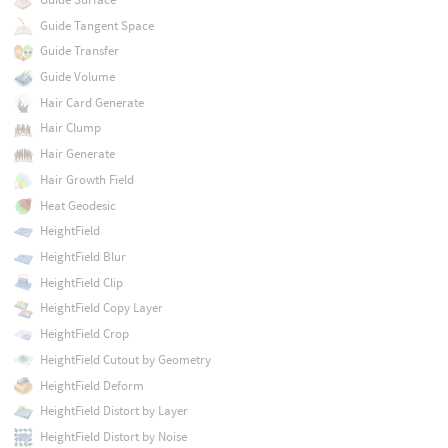
Guide Tangent Space
Guide Transfer
Guide Volume
Hair Card Generate
Hair Clump
Hair Generate
Hair Growth Field
Heat Geodesic
HeightField
HeightField Blur
HeightField Clip
HeightField Copy Layer
HeightField Crop
HeightField Cutout by Geometry
HeightField Deform
HeightField Distort by Layer
HeightField Distort by Noise