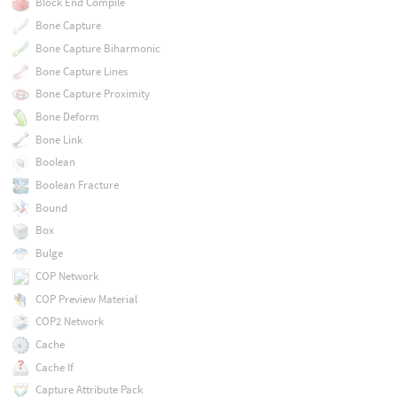
Block End Compile
Bone Capture
Bone Capture Biharmonic
Bone Capture Lines
Bone Capture Proximity
Bone Deform
Bone Link
Boolean
Boolean Fracture
Bound
Box
Bulge
COP Network
COP Preview Material
COP2 Network
Cache
Cache If
Capture Attribute Pack