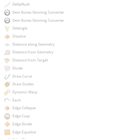
DeltaMush
Dem Bones Skinning Converter
Dem Bones Skinning Converter
Detangle
Dissolve
Distance along Geometry
Distance from Geometry
Distance from Target
Divide
Draw Curve
Draw Guides
Dynamic Warp
Each
Edge Collapse
Edge Cusp
Edge Divide
Edge Equalize