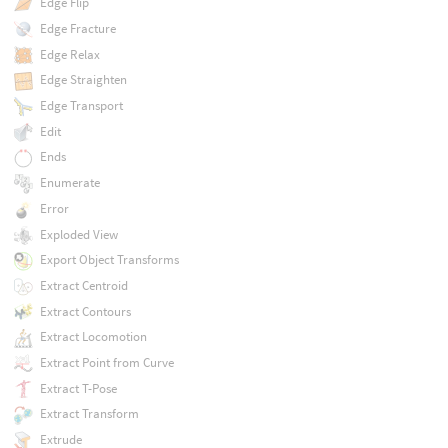
Edge Flip
Edge Fracture
Edge Relax
Edge Straighten
Edge Transport
Edit
Ends
Enumerate
Error
Exploded View
Export Object Transforms
Extract Centroid
Extract Contours
Extract Locomotion
Extract Point from Curve
Extract T-Pose
Extract Transform
Extrude