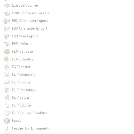
Extrude Volume
FBIK Configure Targets
FBX Animation Import
FBX Character Import
FBX Skin Import
FEM Deform
FEM Validate
FEM Visualize
FK Transfer
FLIP Boundary
FLIP Collide
FLIP Container
FLIP Solver
FLIP Source
FLIP Volume Combine
Facet
Feather Barb Tangents