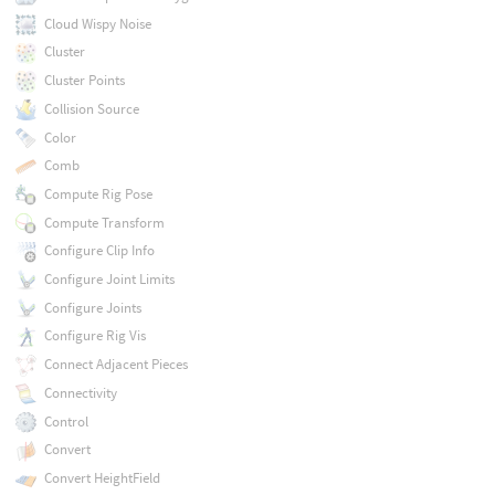
Cloud Wispy Noise
Cluster
Cluster Points
Collision Source
Color
Comb
Compute Rig Pose
Compute Transform
Configure Clip Info
Configure Joint Limits
Configure Joints
Configure Rig Vis
Connect Adjacent Pieces
Connectivity
Control
Convert
Convert HeightField