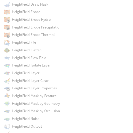
HeightField Draw Mask
HeightField Erode
HeightField Erode Hydro
HeightField Erode Precipitation
HeightField Erode Thermal
HeightField File
HeightField Flatten
HeightField Flow Field
HeightField Isolate Layer
HeightField Layer
HeightField Layer Clear
HeightField Layer Properties
HeightField Mask by Feature
HeightField Mask by Geometry
HeightField Mask by Occlusion
HeightField Noise
HeightField Output