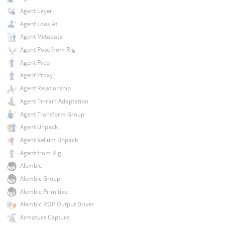
Agent Layer
Agent Look At
Agent Metadata
Agent Pose from Rig
Agent Prep
Agent Proxy
Agent Relationship
Agent Terrain Adaptation
Agent Transform Group
Agent Unpack
Agent Vellum Unpack
Agent from Rig
Alembic
Alembic Group
Alembic Primitive
Alembic ROP Output Driver
Armature Capture