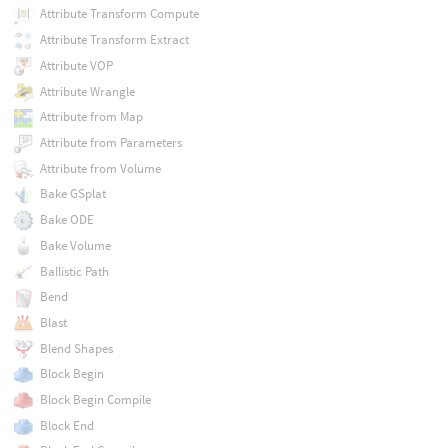
Attribute Transform Compute
Attribute Transform Extract
Attribute VOP
Attribute Wrangle
Attribute from Map
Attribute from Parameters
Attribute from Volume
Bake GSplat
Bake ODE
Bake Volume
Ballistic Path
Bend
Blast
Blend Shapes
Block Begin
Block Begin Compile
Block End