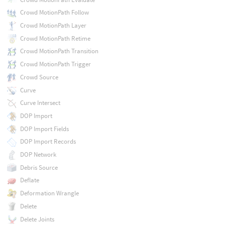
Crowd MotionPath Follow
Crowd MotionPath Layer
Crowd MotionPath Retime
Crowd MotionPath Transition
Crowd MotionPath Trigger
Crowd Source
Curve
Curve Intersect
DOP Import
DOP Import Fields
DOP Import Records
DOP Network
Debris Source
Deflate
Deformation Wrangle
Delete
Delete Joints