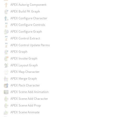
APEX Autorig Component
APEX Build FK Graph
APEX Configure Character
APEX Configure Controls
APEX Configure Graph
APEX Control Extract
APEX Control Update Parms
APEX Graph
APEX Invoke Graph
APEX Layout Graph
APEX Map Character
APEX Merge Graph
APEX Pack Character
APEX Scene Add Animation
APEX Scene Add Character
APEX Scene Add Prop
APEX Scene Animate