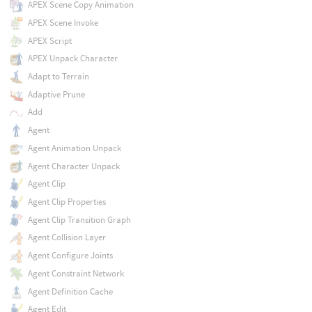
APEX Scene Copy Animation
APEX Scene Invoke
APEX Script
APEX Unpack Character
Adapt to Terrain
Adaptive Prune
Add
Agent
Agent Animation Unpack
Agent Character Unpack
Agent Clip
Agent Clip Properties
Agent Clip Transition Graph
Agent Collision Layer
Agent Configure Joints
Agent Constraint Network
Agent Definition Cache
Agent Edit