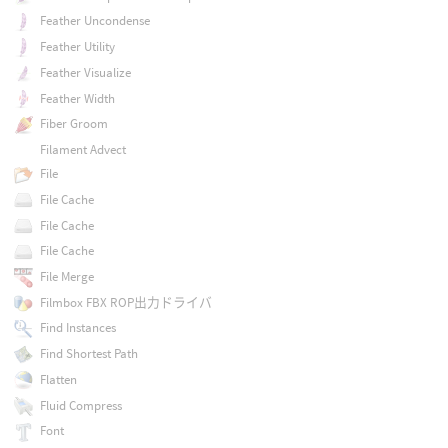
Feather Uncondense
Feather Utility
Feather Visualize
Feather Width
Fiber Groom
Filament Advect
File
File Cache
File Cache
File Cache
File Merge
Filmbox FBX ROP出力ドライバ
Find Instances
Find Shortest Path
Flatten
Fluid Compress
Font