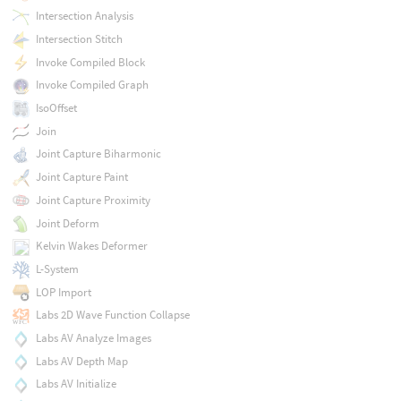
Intersection Analysis
Intersection Stitch
Invoke Compiled Block
Invoke Compiled Graph
IsoOffset
Join
Joint Capture Biharmonic
Joint Capture Paint
Joint Capture Proximity
Joint Deform
Kelvin Wakes Deformer
L-System
LOP Import
Labs 2D Wave Function Collapse
Labs AV Analyze Images
Labs AV Depth Map
Labs AV Initialize