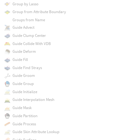
Group by Lasso
Group from Attribute Boundary
Groups from Name
Guide Advect
Guide Clump Center
Guide Collide With VDB
Guide Deform
Guide Fill
Guide Find Strays
Guide Groom
Guide Group
Guide Initialize
Guide Interpolation Mesh
Guide Mask
Guide Partition
Guide Process
Guide Skin Attribute Lookup
Guide Surface