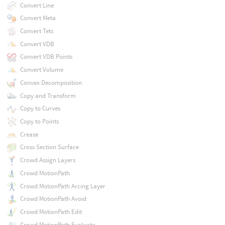
Convert Line
Convert Meta
Convert Tets
Convert VDB
Convert VDB Points
Convert Volume
Convex Decomposition
Copy and Transform
Copy to Curves
Copy to Points
Crease
Cross Section Surface
Crowd Assign Layers
Crowd MotionPath
Crowd MotionPath Arcing Layer
Crowd MotionPath Avoid
Crowd MotionPath Edit
Crowd MotionPath Evaluate