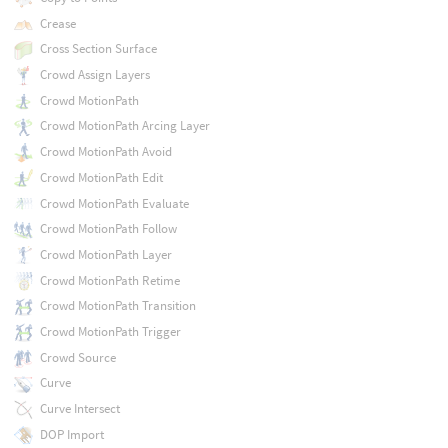
Crease
Cross Section Surface
Crowd Assign Layers
Crowd MotionPath
Crowd MotionPath Arcing Layer
Crowd MotionPath Avoid
Crowd MotionPath Edit
Crowd MotionPath Evaluate
Crowd MotionPath Follow
Crowd MotionPath Layer
Crowd MotionPath Retime
Crowd MotionPath Transition
Crowd MotionPath Trigger
Crowd Source
Curve
Curve Intersect
DOP Import