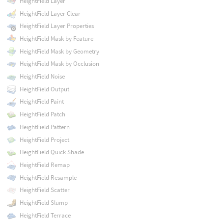
HeightField Layer
HeightField Layer Clear
HeightField Layer Properties
HeightField Mask by Feature
HeightField Mask by Geometry
HeightField Mask by Occlusion
HeightField Noise
HeightField Output
HeightField Paint
HeightField Patch
HeightField Pattern
HeightField Project
HeightField Quick Shade
HeightField Remap
HeightField Resample
HeightField Scatter
HeightField Slump
HeightField Terrace