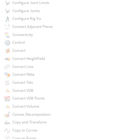
Configure Joint Limits
Configure Joints
Configure Rig Vis
Connect Adjacent Pieces
Connectivity
Control
Convert
Convert HeightField
Convert Line
Convert Meta
Convert Tets
Convert VDB
Convert VDB Points
Convert Volume
Convex Decomposition
Copy and Transform
Copy to Curves
Copy to Points