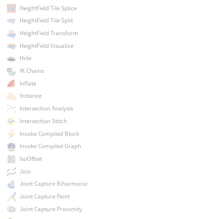
HeightField Tile Splice
HeightField Tile Split
HeightField Transform
HeightField Visualize
Hole
IK Chains
Inflate
Instance
Intersection Analysis
Intersection Stitch
Invoke Compiled Block
Invoke Compiled Graph
IsoOffset
Join
Joint Capture Biharmonic
Joint Capture Paint
Joint Capture Proximity