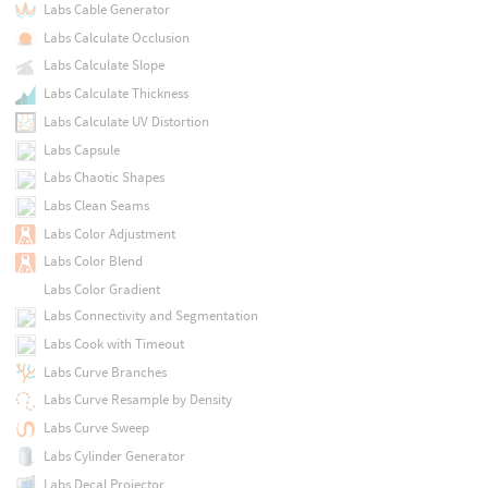
Labs Cable Generator
Labs Calculate Occlusion
Labs Calculate Slope
Labs Calculate Thickness
Labs Calculate UV Distortion
Labs Capsule
Labs Chaotic Shapes
Labs Clean Seams
Labs Color Adjustment
Labs Color Blend
Labs Color Gradient
Labs Connectivity and Segmentation
Labs Cook with Timeout
Labs Curve Branches
Labs Curve Resample by Density
Labs Curve Sweep
Labs Cylinder Generator
Labs Decal Projector