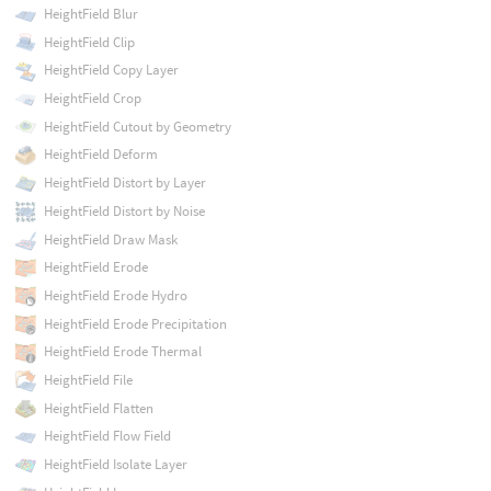
HeightField Blur
HeightField Clip
HeightField Copy Layer
HeightField Crop
HeightField Cutout by Geometry
HeightField Deform
HeightField Distort by Layer
HeightField Distort by Noise
HeightField Draw Mask
HeightField Erode
HeightField Erode Hydro
HeightField Erode Precipitation
HeightField Erode Thermal
HeightField File
HeightField Flatten
HeightField Flow Field
HeightField Isolate Layer