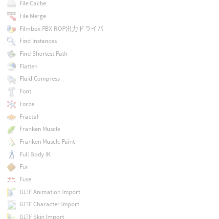
File Cache
File Merge
Filmbox FBX ROP出力ドライバ
Find Instances
Find Shortest Path
Flatten
Fluid Compress
Font
Force
Fractal
Franken Muscle
Franken Muscle Paint
Full Body IK
Fur
Fuse
GLTF Animation Import
GLTF Character Import
GLTF Skin Import