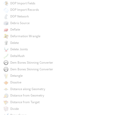
DOP Import Fields
DOP Import Records
DOP Network
Debris Source
Deflate
Deformation Wrangle
Delete
Delete Joints
DeltaMush
Dem Bones Skinning Converter
Dem Bones Skinning Converter
Detangle
Dissolve
Distance along Geometry
Distance from Geometry
Distance from Target
Divide