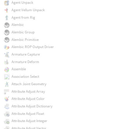
Agent Unpack
Agent Vellum Unpack
Agent from Rig
Alembic
Alembic Group
Alembic Primitive
Alembic ROP Output Driver
Armature Capture
Armature Deform
Assemble
Association Select
Attach Joint Geometry
Attribute Adjust Array
Attribute Adjust Color
Attribute Adjust Dictionary
Attribute Adjust Float
Attribute Adjust Integer
Attribute Adjust Vector