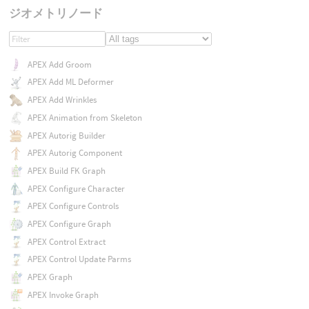
ジオメトリノード
APEX Add Groom
APEX Add ML Deformer
APEX Add Wrinkles
APEX Animation from Skeleton
APEX Autorig Builder
APEX Autorig Component
APEX Build FK Graph
APEX Configure Character
APEX Configure Controls
APEX Configure Graph
APEX Control Extract
APEX Control Update Parms
APEX Graph
APEX Invoke Graph