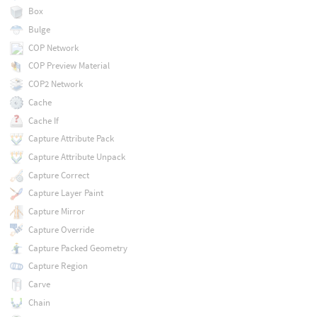
Box
Bulge
COP Network
COP Preview Material
COP2 Network
Cache
Cache If
Capture Attribute Pack
Capture Attribute Unpack
Capture Correct
Capture Layer Paint
Capture Mirror
Capture Override
Capture Packed Geometry
Capture Region
Carve
Chain