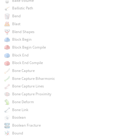
Bake Volume
Ballistic Path
Bend
Blast
Blend Shapes
Block Begin
Block Begin Compile
Block End
Block End Compile
Bone Capture
Bone Capture Biharmonic
Bone Capture Lines
Bone Capture Proximity
Bone Deform
Bone Link
Boolean
Boolean Fracture
Bound