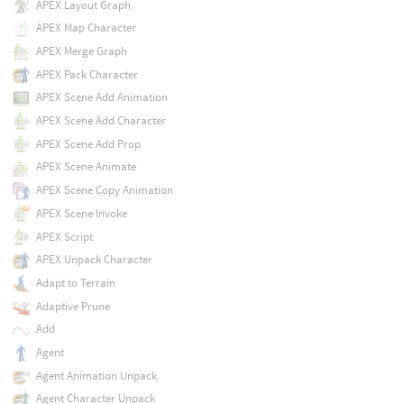
APEX Layout Graph
APEX Map Character
APEX Merge Graph
APEX Pack Character
APEX Scene Add Animation
APEX Scene Add Character
APEX Scene Add Prop
APEX Scene Animate
APEX Scene Copy Animation
APEX Scene Invoke
APEX Script
APEX Unpack Character
Adapt to Terrain
Adaptive Prune
Add
Agent
Agent Animation Unpack
Agent Character Unpack