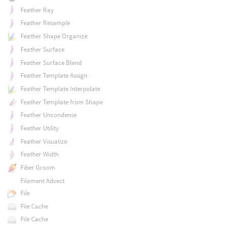
Feather Ray
Feather Resample
Feather Shape Organize
Feather Surface
Feather Surface Blend
Feather Template Assign
Feather Template Interpolate
Feather Template from Shape
Feather Uncondense
Feather Utility
Feather Visualize
Feather Width
Fiber Groom
Filament Advect
File
File Cache
File Cache