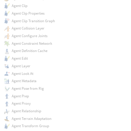
Agent Clip
Agent Clip Properties
Agent Clip Transition Graph
Agent Collision Layer
Agent Configure Joints
Agent Constraint Network
Agent Definition Cache
Agent Edit
Agent Layer
Agent Look At
Agent Metadata
Agent Pose from Rig
Agent Prep
Agent Proxy
Agent Relationship
Agent Terrain Adaptation
Agent Transform Group