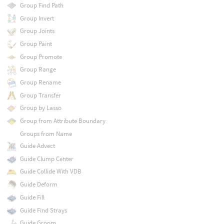
Group Find Path
Group Invert
Group Joints
Group Paint
Group Promote
Group Range
Group Rename
Group Transfer
Group by Lasso
Group from Attribute Boundary
Groups from Name
Guide Advect
Guide Clump Center
Guide Collide With VDB
Guide Deform
Guide Fill
Guide Find Strays
Guide Groom