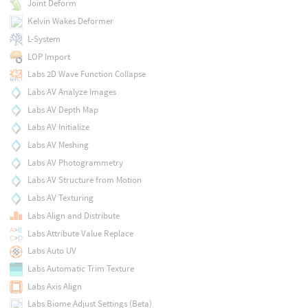
Joint Deform
Kelvin Wakes Deformer
L-System
LOP Import
Labs 2D Wave Function Collapse
Labs AV Analyze Images
Labs AV Depth Map
Labs AV Initialize
Labs AV Meshing
Labs AV Photogrammetry
Labs AV Structure from Motion
Labs AV Texturing
Labs Align and Distribute
Labs Attribute Value Replace
Labs Auto UV
Labs Automatic Trim Texture
Labs Axis Align
Labs Biome Adjust Settings (Beta)