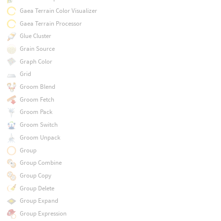
Gaea Terrain Color Visualizer
Gaea Terrain Processor
Glue Cluster
Grain Source
Graph Color
Grid
Groom Blend
Groom Fetch
Groom Pack
Groom Switch
Groom Unpack
Group
Group Combine
Group Copy
Group Delete
Group Expand
Group Expression