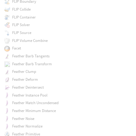
FLIP Boundary
FLIP Collide
FLIP Container
FLIP Solver
FLIP Source
FLIP Volume Combine
Facet
Feather Barb Tangents
Feather Barb Transform
Feather Clump
Feather Deform
Feather Deintersect
Feather Instance Pool
Feather Match Uncondensed
Feather Minimum Distance
Feather Noise
Feather Normalize
Feather Primitive