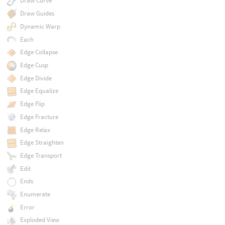
Draw Curve
Draw Guides
Dynamic Warp
Each
Edge Collapse
Edge Cusp
Edge Divide
Edge Equalize
Edge Flip
Edge Fracture
Edge Relax
Edge Straighten
Edge Transport
Edit
Ends
Enumerate
Error
Exploded View