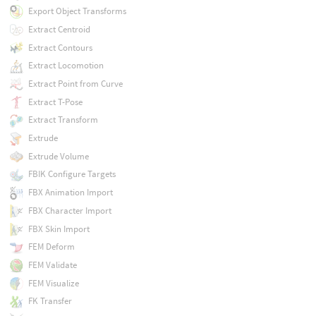
Export Object Transforms
Extract Centroid
Extract Contours
Extract Locomotion
Extract Point from Curve
Extract T-Pose
Extract Transform
Extrude
Extrude Volume
FBIK Configure Targets
FBX Animation Import
FBX Character Import
FBX Skin Import
FEM Deform
FEM Validate
FEM Visualize
FK Transfer