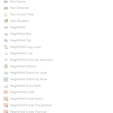
Hair Clump
Hair Generate
Hair Growth Field
Heat Geodesic
HeightField
HeightField Blur
HeightField Clip
HeightField Copy Layer
HeightField Crop
HeightField Cutout by Geometry
HeightField Deform
HeightField Distort by Layer
HeightField Distort by Noise
HeightField Draw Mask
HeightField Erode
HeightField Erode Hydro
HeightField Erode Precipitation
HeightField Erode Thermal