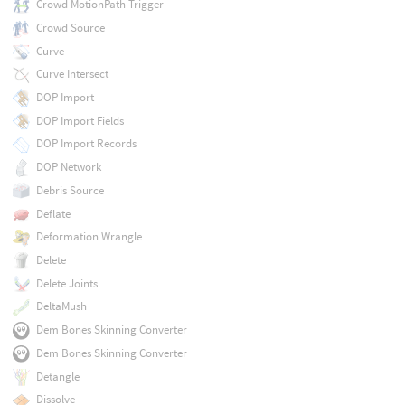
Crowd MotionPath Trigger
Crowd Source
Curve
Curve Intersect
DOP Import
DOP Import Fields
DOP Import Records
DOP Network
Debris Source
Deflate
Deformation Wrangle
Delete
Delete Joints
DeltaMush
Dem Bones Skinning Converter
Dem Bones Skinning Converter
Detangle
Dissolve