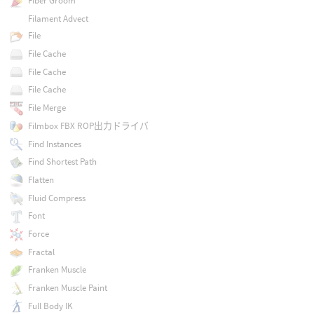
Fiber Groom
Filament Advect
File
File Cache
File Cache
File Cache
File Merge
Filmbox FBX ROP出力ドライバ
Find Instances
Find Shortest Path
Flatten
Fluid Compress
Font
Force
Fractal
Franken Muscle
Franken Muscle Paint
Full Body IK