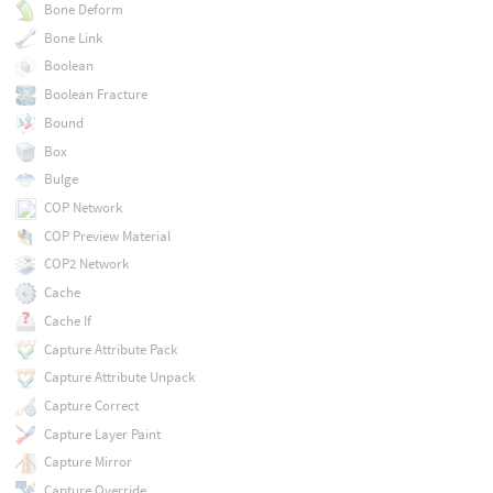
Bone Deform
Bone Link
Boolean
Boolean Fracture
Bound
Box
Bulge
COP Network
COP Preview Material
COP2 Network
Cache
Cache If
Capture Attribute Pack
Capture Attribute Unpack
Capture Correct
Capture Layer Paint
Capture Mirror
Capture Override