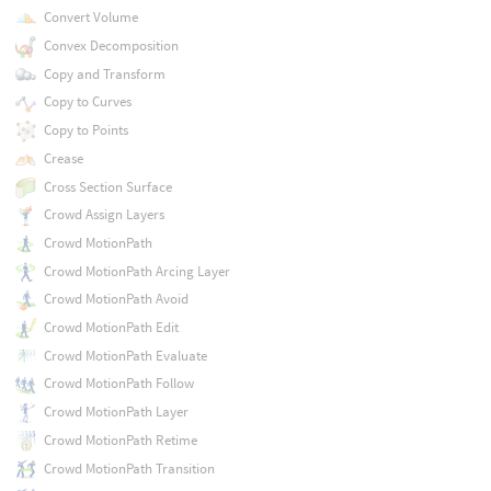
Convert Volume
Convex Decomposition
Copy and Transform
Copy to Curves
Copy to Points
Crease
Cross Section Surface
Crowd Assign Layers
Crowd MotionPath
Crowd MotionPath Arcing Layer
Crowd MotionPath Avoid
Crowd MotionPath Edit
Crowd MotionPath Evaluate
Crowd MotionPath Follow
Crowd MotionPath Layer
Crowd MotionPath Retime
Crowd MotionPath Transition