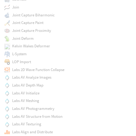
Join
Joint Capture Biharmonic
Joint Capture Paint
Joint Capture Proximity
Joint Deform
Kelvin Wakes Deformer
L-System
LOP Import
Labs 2D Wave Function Collapse
Labs AV Analyze Images
Labs AV Depth Map
Labs AV Initialize
Labs AV Meshing
Labs AV Photogrammetry
Labs AV Structure from Motion
Labs AV Texturing
Labs Align and Distribute