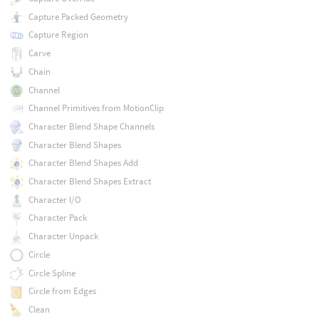
Capture Packed Geometry
Capture Region
Carve
Chain
Channel
Channel Primitives from MotionClip
Character Blend Shape Channels
Character Blend Shapes
Character Blend Shapes Add
Character Blend Shapes Extract
Character I/O
Character Pack
Character Unpack
Circle
Circle Spline
Circle from Edges
Clean