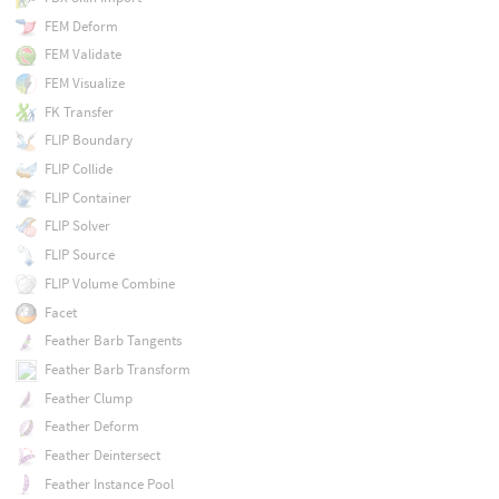
FEM Deform
FEM Validate
FEM Visualize
FK Transfer
FLIP Boundary
FLIP Collide
FLIP Container
FLIP Solver
FLIP Source
FLIP Volume Combine
Facet
Feather Barb Tangents
Feather Barb Transform
Feather Clump
Feather Deform
Feather Deintersect
Feather Instance Pool