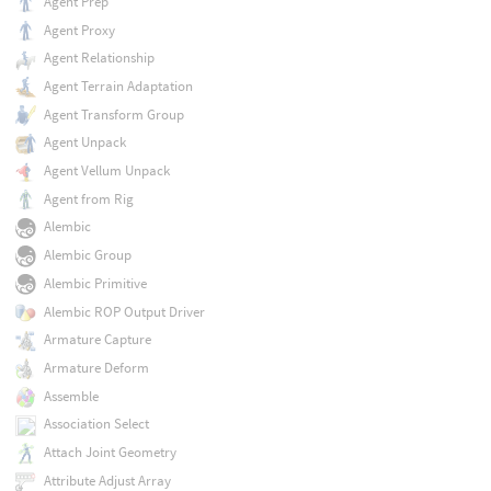
Agent Prep
Agent Proxy
Agent Relationship
Agent Terrain Adaptation
Agent Transform Group
Agent Unpack
Agent Vellum Unpack
Agent from Rig
Alembic
Alembic Group
Alembic Primitive
Alembic ROP Output Driver
Armature Capture
Armature Deform
Assemble
Association Select
Attach Joint Geometry
Attribute Adjust Array