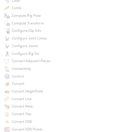
Color
Comb
Compute Rig Pose
Compute Transform
Configure Clip Info
Configure Joint Limits
Configure Joints
Configure Rig Vis
Connect Adjacent Pieces
Connectivity
Control
Convert
Convert HeightField
Convert Line
Convert Meta
Convert Tets
Convert VDB
Convert VDB Points