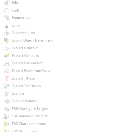
Edit
Ends
Enumerate
Error
Exploded View
Export Object Transforms
Extract Centroid
Extract Contours
Extract Locomotion
Extract Point from Curve
Extract T-Pose
Extract Transform
Extrude
Extrude Volume
FBIK Configure Targets
FBX Animation Import
FBX Character Import
FBX Skin Import