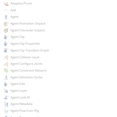
Adaptive Prune
Add
Agent
Agent Animation Unpack
Agent Character Unpack
Agent Clip
Agent Clip Properties
Agent Clip Transition Graph
Agent Collision Layer
Agent Configure Joints
Agent Constraint Network
Agent Definition Cache
Agent Edit
Agent Layer
Agent Look At
Agent Metadata
Agent Pose from Rig