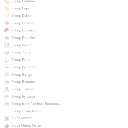
Group Combine
Group Copy
Group Delete
Group Expand
Group Expression
Group Find Path
Group Invert
Group Joints
Group Paint
Group Promote
Group Range
Group Rename
Group Transfer
Group by Lasso
Group from Attribute Boundary
Groups from Name
Guide Advect
Guide Clump Center