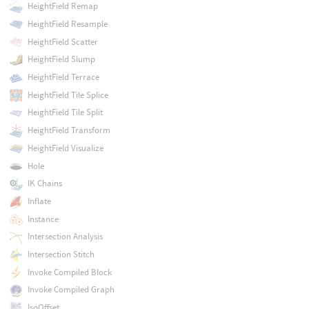
HeightField Remap
HeightField Resample
HeightField Scatter
HeightField Slump
HeightField Terrace
HeightField Tile Splice
HeightField Tile Split
HeightField Transform
HeightField Visualize
Hole
IK Chains
Inflate
Instance
Intersection Analysis
Intersection Stitch
Invoke Compiled Block
Invoke Compiled Graph
IsoOffset