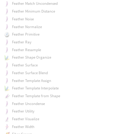
Feather Match Uncondensed
Feather Minimum Distance
Feather Noise
Feather Normalize
Feather Primitive
Feather Ray
Feather Resample
Feather Shape Organize
Feather Surface
Feather Surface Blend
Feather Template Assign
Feather Template Interpolate
Feather Template from Shape
Feather Uncondense
Feather Utility
Feather Visualize
Feather Width