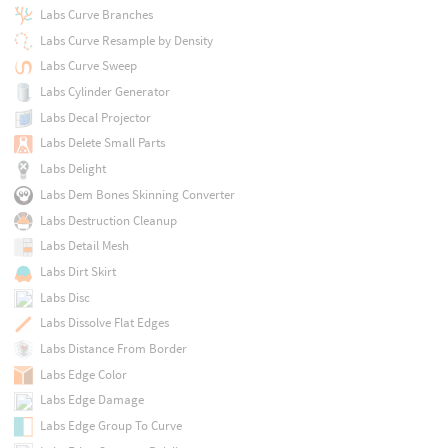
Labs Curve Branches
Labs Curve Resample by Density
Labs Curve Sweep
Labs Cylinder Generator
Labs Decal Projector
Labs Delete Small Parts
Labs Delight
Labs Dem Bones Skinning Converter
Labs Destruction Cleanup
Labs Detail Mesh
Labs Dirt Skirt
Labs Disc
Labs Dissolve Flat Edges
Labs Distance From Border
Labs Edge Color
Labs Edge Damage
Labs Edge Group To Curve