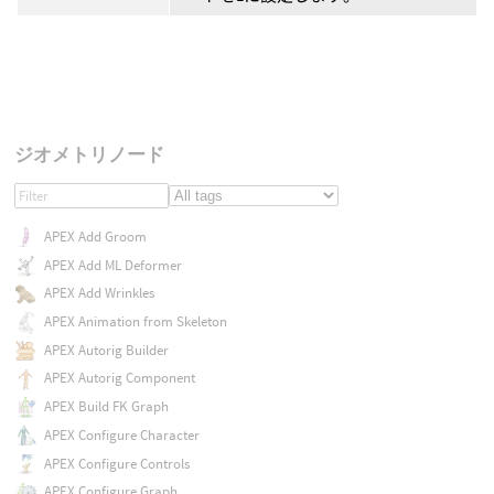
ジオメトリノード
APEX Add Groom
APEX Add ML Deformer
APEX Add Wrinkles
APEX Animation from Skeleton
APEX Autorig Builder
APEX Autorig Component
APEX Build FK Graph
APEX Configure Character
APEX Configure Controls
APEX Configure Graph