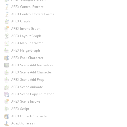
APEX Control Extract
APEX Control Update Parms
APEX Graph
APEX Invoke Graph
APEX Layout Graph
APEX Map Character
APEX Merge Graph
APEX Pack Character
APEX Scene Add Animation
APEX Scene Add Character
APEX Scene Add Prop
APEX Scene Animate
APEX Scene Copy Animation
APEX Scene Invoke
APEX Script
APEX Unpack Character
Adapt to Terrain