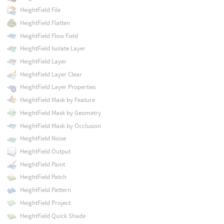
HeightField File
HeightField Flatten
HeightField Flow Field
HeightField Isolate Layer
HeightField Layer
HeightField Layer Clear
HeightField Layer Properties
HeightField Mask by Feature
HeightField Mask by Geometry
HeightField Mask by Occlusion
HeightField Noise
HeightField Output
HeightField Paint
HeightField Patch
HeightField Pattern
HeightField Project
HeightField Quick Shade