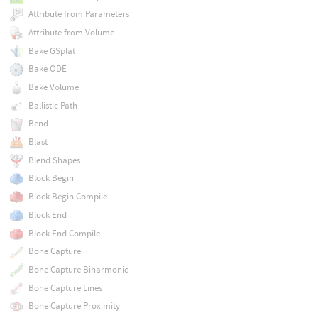
Attribute from Parameters
Attribute from Volume
Bake GSplat
Bake ODE
Bake Volume
Ballistic Path
Bend
Blast
Blend Shapes
Block Begin
Block Begin Compile
Block End
Block End Compile
Bone Capture
Bone Capture Biharmonic
Bone Capture Lines
Bone Capture Proximity