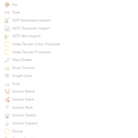
Fur
Fuse
GLTF Animation Import
GLTF Character Import
GLTF Skin Import
Gaea Terrain Color Visualizer
Gaea Terrain Processor
Glue Cluster
Grain Source
Graph Color
Grid
Groom Blend
Groom Fetch
Groom Pack
Groom Switch
Groom Unpack
Group