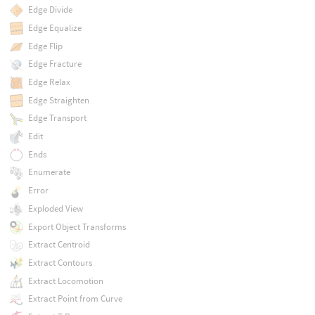
Edge Divide
Edge Equalize
Edge Flip
Edge Fracture
Edge Relax
Edge Straighten
Edge Transport
Edit
Ends
Enumerate
Error
Exploded View
Export Object Transforms
Extract Centroid
Extract Contours
Extract Locomotion
Extract Point from Curve