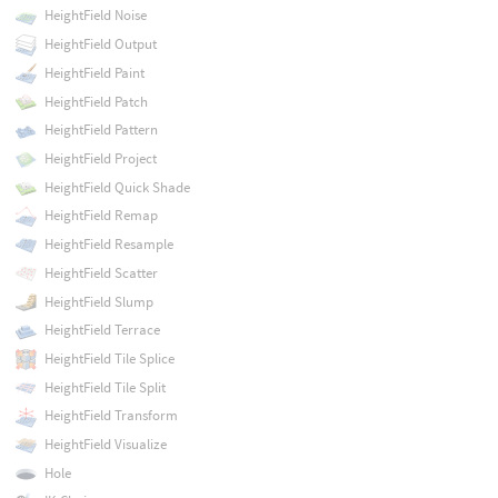
HeightField Noise
HeightField Output
HeightField Paint
HeightField Patch
HeightField Pattern
HeightField Project
HeightField Quick Shade
HeightField Remap
HeightField Resample
HeightField Scatter
HeightField Slump
HeightField Terrace
HeightField Tile Splice
HeightField Tile Split
HeightField Transform
HeightField Visualize
Hole