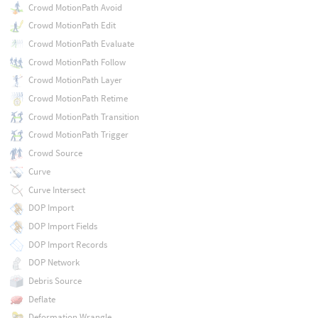
Crowd MotionPath Avoid
Crowd MotionPath Edit
Crowd MotionPath Evaluate
Crowd MotionPath Follow
Crowd MotionPath Layer
Crowd MotionPath Retime
Crowd MotionPath Transition
Crowd MotionPath Trigger
Crowd Source
Curve
Curve Intersect
DOP Import
DOP Import Fields
DOP Import Records
DOP Network
Debris Source
Deflate
Deformation Wrangle