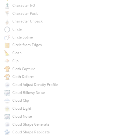
Character I/O
Character Pack
Character Unpack
Circle
Circle Spline
Circle from Edges
Clean
Clip
Cloth Capture
Cloth Deform
Cloud Adjust Density Profile
Cloud Billowy Noise
Cloud Clip
Cloud Light
Cloud Noise
Cloud Shape Generate
Cloud Shape Replicate