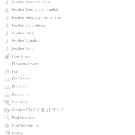
Feather Template Assign
Feather Template Interpolate
Feather Template from Shape
Feather Uncondense
Feather Utility
Feather Visualize
Feather Width
Fiber Groom
Filament Advect
File
File Cache
File Cache
File Cache
File Merge
Filmbox FBX ROP出力ドライバ
Find Instances
Find Shortest Path
Flatten