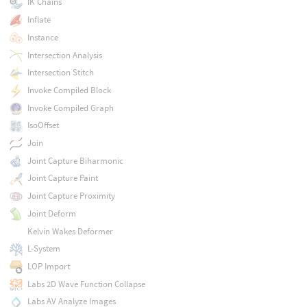
IK Chains
Inflate
Instance
Intersection Analysis
Intersection Stitch
Invoke Compiled Block
Invoke Compiled Graph
IsoOffset
Join
Joint Capture Biharmonic
Joint Capture Paint
Joint Capture Proximity
Joint Deform
Kelvin Wakes Deformer
L-System
LOP Import
Labs 2D Wave Function Collapse
Labs AV Analyze Images