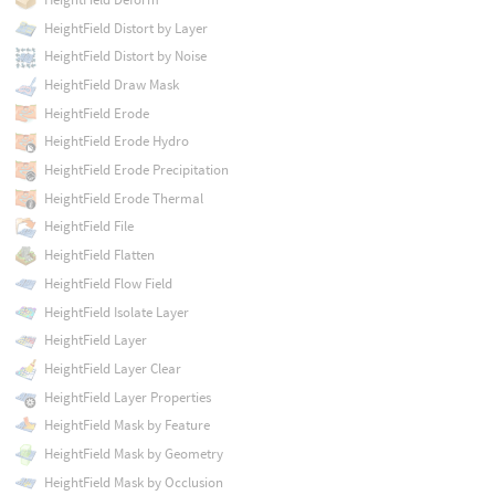
HeightField Distort by Layer
HeightField Distort by Noise
HeightField Draw Mask
HeightField Erode
HeightField Erode Hydro
HeightField Erode Precipitation
HeightField Erode Thermal
HeightField File
HeightField Flatten
HeightField Flow Field
HeightField Isolate Layer
HeightField Layer
HeightField Layer Clear
HeightField Layer Properties
HeightField Mask by Feature
HeightField Mask by Geometry
HeightField Mask by Occlusion