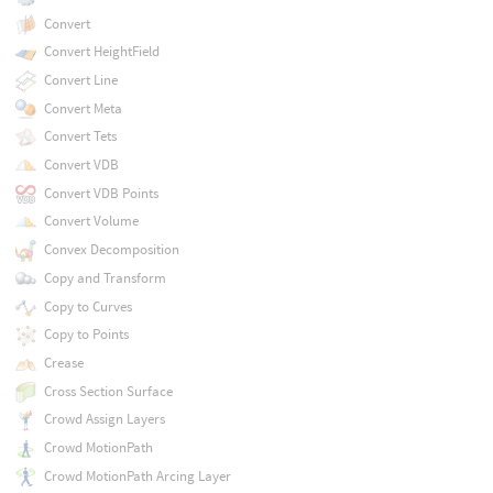
Convert
Convert HeightField
Convert Line
Convert Meta
Convert Tets
Convert VDB
Convert VDB Points
Convert Volume
Convex Decomposition
Copy and Transform
Copy to Curves
Copy to Points
Crease
Cross Section Surface
Crowd Assign Layers
Crowd MotionPath
Crowd MotionPath Arcing Layer