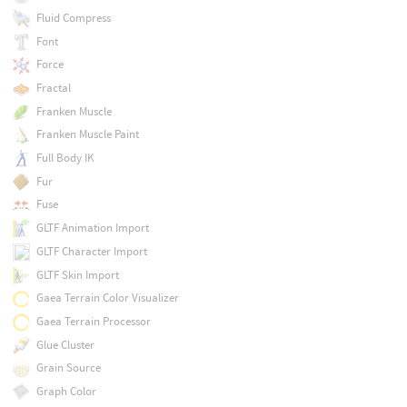
Fluid Compress
Font
Force
Fractal
Franken Muscle
Franken Muscle Paint
Full Body IK
Fur
Fuse
GLTF Animation Import
GLTF Character Import
GLTF Skin Import
Gaea Terrain Color Visualizer
Gaea Terrain Processor
Glue Cluster
Grain Source
Graph Color