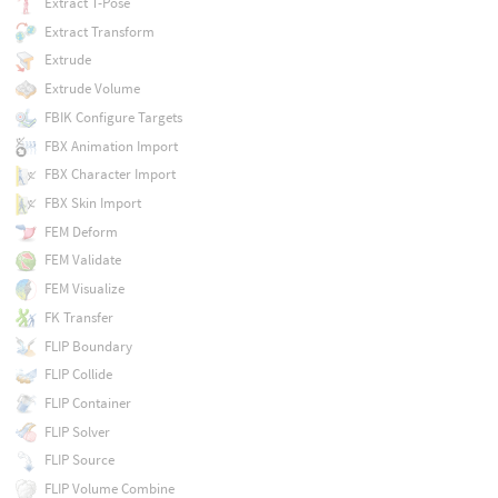
Extract T-Pose
Extract Transform
Extrude
Extrude Volume
FBIK Configure Targets
FBX Animation Import
FBX Character Import
FBX Skin Import
FEM Deform
FEM Validate
FEM Visualize
FK Transfer
FLIP Boundary
FLIP Collide
FLIP Container
FLIP Solver
FLIP Source
FLIP Volume Combine