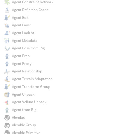
Agent Constraint Network
Agent Definition Cache
Agent Edit
Agent Layer
Agent Look At
Agent Metadata
Agent Pose from Rig
Agent Prep
Agent Proxy
Agent Relationship
Agent Terrain Adaptation
Agent Transform Group
Agent Unpack
Agent Vellum Unpack
Agent from Rig
Alembic
Alembic Group
Alembic Primitive