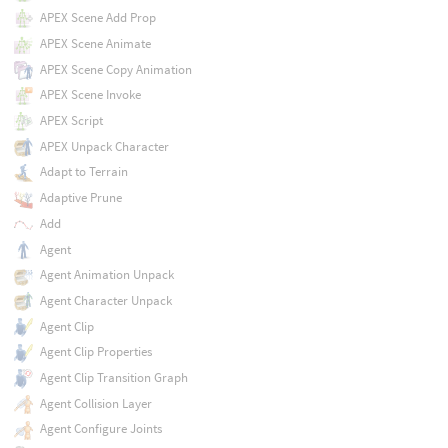
APEX Scene Add Prop
APEX Scene Animate
APEX Scene Copy Animation
APEX Scene Invoke
APEX Script
APEX Unpack Character
Adapt to Terrain
Adaptive Prune
Add
Agent
Agent Animation Unpack
Agent Character Unpack
Agent Clip
Agent Clip Properties
Agent Clip Transition Graph
Agent Collision Layer
Agent Configure Joints