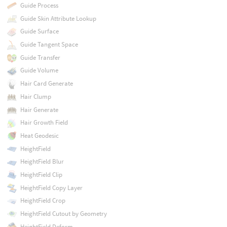
Guide Process
Guide Skin Attribute Lookup
Guide Surface
Guide Tangent Space
Guide Transfer
Guide Volume
Hair Card Generate
Hair Clump
Hair Generate
Hair Growth Field
Heat Geodesic
HeightField
HeightField Blur
HeightField Clip
HeightField Copy Layer
HeightField Crop
HeightField Cutout by Geometry
HeightField Deform