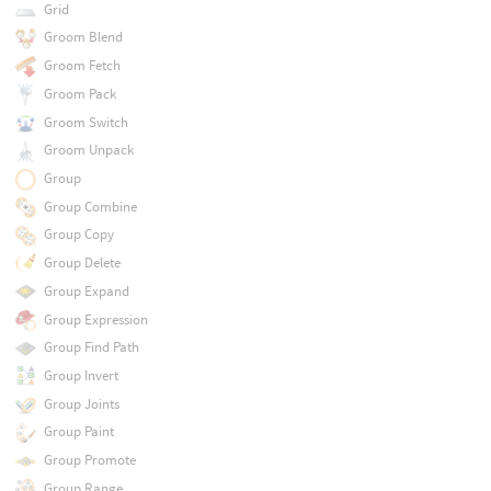
Grid
Groom Blend
Groom Fetch
Groom Pack
Groom Switch
Groom Unpack
Group
Group Combine
Group Copy
Group Delete
Group Expand
Group Expression
Group Find Path
Group Invert
Group Joints
Group Paint
Group Promote
Group Range