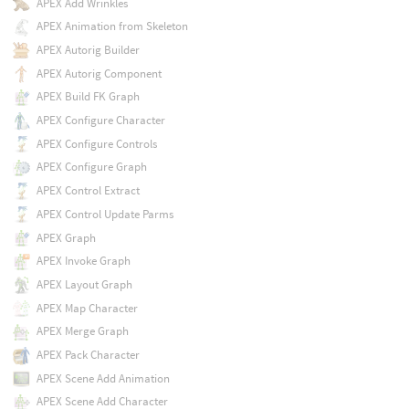
APEX Add Wrinkles
APEX Animation from Skeleton
APEX Autorig Builder
APEX Autorig Component
APEX Build FK Graph
APEX Configure Character
APEX Configure Controls
APEX Configure Graph
APEX Control Extract
APEX Control Update Parms
APEX Graph
APEX Invoke Graph
APEX Layout Graph
APEX Map Character
APEX Merge Graph
APEX Pack Character
APEX Scene Add Animation
APEX Scene Add Character