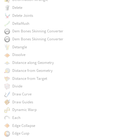
Delete
Delete Joints
DeltaMush
Dem Bones Skinning Converter
Dem Bones Skinning Converter
Detangle
Dissolve
Distance along Geometry
Distance from Geometry
Distance from Target
Divide
Draw Curve
Draw Guides
Dynamic Warp
Each
Edge Collapse
Edge Cusp