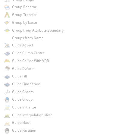
Group Rename
Group Transfer
Group by Lasso
Group from Attribute Boundary
Groups from Name
Guide Advect
Guide Clump Center
Guide Collide With VDB
Guide Deform
Guide Fill
Guide Find Strays
Guide Groom
Guide Group
Guide Initialize
Guide Interpolation Mesh
Guide Mask
Guide Partition