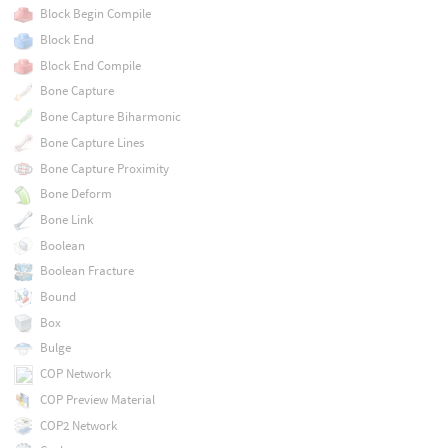
Block Begin Compile
Block End
Block End Compile
Bone Capture
Bone Capture Biharmonic
Bone Capture Lines
Bone Capture Proximity
Bone Deform
Bone Link
Boolean
Boolean Fracture
Bound
Box
Bulge
COP Network
COP Preview Material
COP2 Network