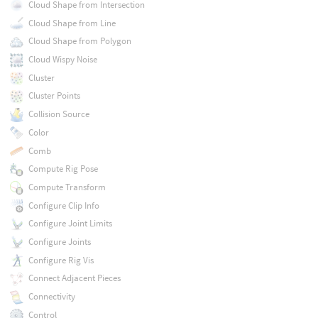
Cloud Shape from Intersection
Cloud Shape from Line
Cloud Shape from Polygon
Cloud Wispy Noise
Cluster
Cluster Points
Collision Source
Color
Comb
Compute Rig Pose
Compute Transform
Configure Clip Info
Configure Joint Limits
Configure Joints
Configure Rig Vis
Connect Adjacent Pieces
Connectivity
Control