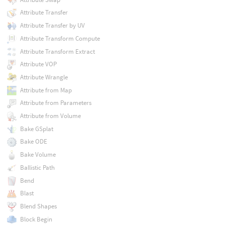
Attribute Transfer
Attribute Transfer by UV
Attribute Transform Compute
Attribute Transform Extract
Attribute VOP
Attribute Wrangle
Attribute from Map
Attribute from Parameters
Attribute from Volume
Bake GSplat
Bake ODE
Bake Volume
Ballistic Path
Bend
Blast
Blend Shapes
Block Begin