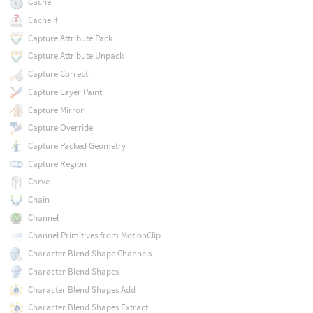
Cache
Cache If
Capture Attribute Pack
Capture Attribute Unpack
Capture Correct
Capture Layer Paint
Capture Mirror
Capture Override
Capture Packed Geometry
Capture Region
Carve
Chain
Channel
Channel Primitives from MotionClip
Character Blend Shape Channels
Character Blend Shapes
Character Blend Shapes Add
Character Blend Shapes Extract