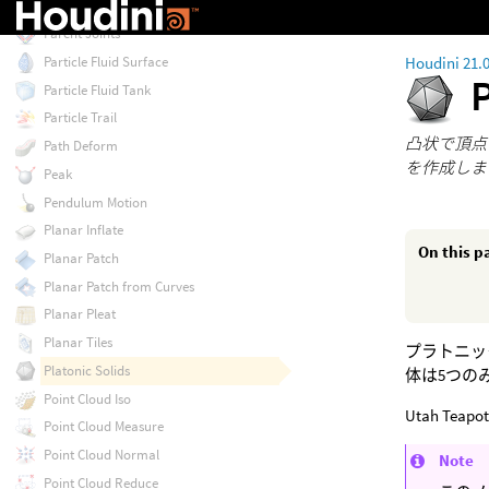
Paint SDF Volume
Parent Joints
Houdini 21.
Particle Fluid Surface
Particle Fluid Tank
Particle Trail
凸状で頂点
Path Deform
を作成しま
Peak
Pendulum Motion
Planar Inflate
On this p
Planar Patch
Planar Patch from Curves
Planar Pleat
Planar Tiles
プラトニッ
Platonic Solids
体は5つの
Point Cloud Iso
Utah 
Point Cloud Measure
Point Cloud Normal
Note
Point Cloud Reduce