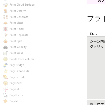
このノ
Point Cloud Surface
Point Deform
プラ
Point Generate
Point Jitter
Point Relax
To...
Point Replicate
Point Split
シーン内
クソリッ
Point Velocity
Point Weld
Points from Volume
Poly Bridge
Poly Expand 2D
Poly Extrude
PolyBevel
PolyCut
PolyDoctor
PolyFill
原点にプ