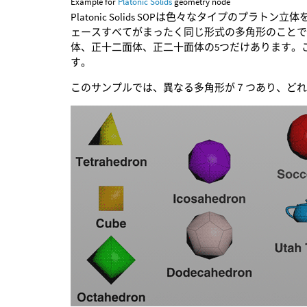
Example for
Platonic Solids
geometry node
Platonic Solids SOPは色々なタイプのプ
ェースすべてがまったく同じ形式の多角形のこと
体、正十二面体、正二十面体の5つだけあります。
す。
このサンプルでは、異なる多角形が７つあり、どれもPlat