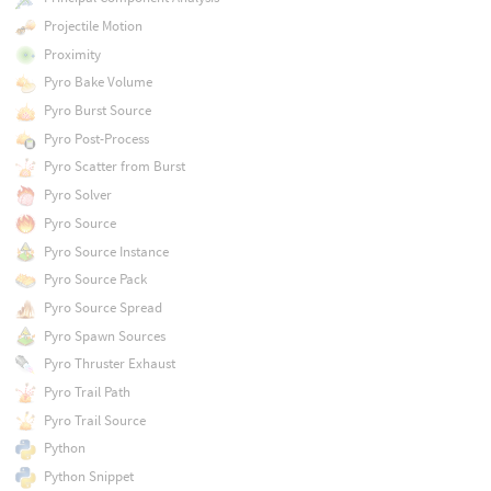
Projectile Motion
Proximity
Pyro Bake Volume
Pyro Burst Source
Pyro Post-Process
Pyro Scatter from Burst
Pyro Solver
Pyro Source
Pyro Source Instance
Pyro Source Pack
Pyro Source Spread
Pyro Spawn Sources
Pyro Thruster Exhaust
Pyro Trail Path
Pyro Trail Source
Python
Python Snippet