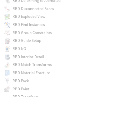
RBD Deforming to Animated
RBD Disconnected Faces
RBD Exploded View
RBD Find Instances
RBD Group Constraints
RBD Guide Setup
RBD I/O
RBD Interior Detail
RBD Match Transforms
RBD Material Fracture
RBD Pack
RBD Paint
RBD Transform
RBD Unpack
RMan Shader
ROP FBX Animation Output
ROP FBX Character Output
ROP GLTF Character Output