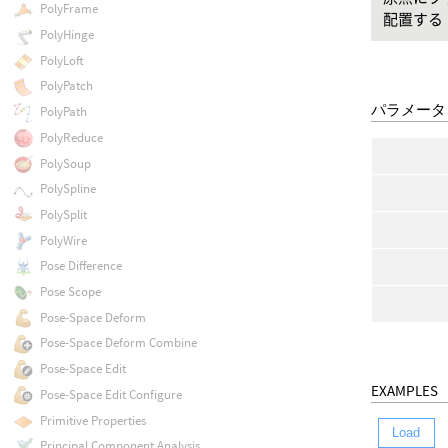
PolyFrame
配置する
PolyHinge
PolyLoft
PolyPatch
パラメータ
PolyPath
PolyReduce
PolySoup
PolySpline
PolySplit
PolyWire
Pose Difference
Pose Scope
Pose-Space Deform
Pose-Space Deform Combine
Pose-Space Edit
EXAMPLES
Pose-Space Edit Configure
Primitive Properties
Load
Principal Component Analysis