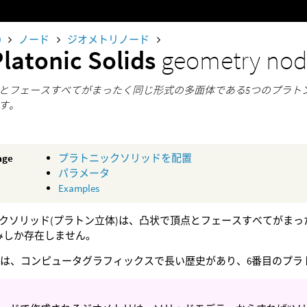
0
ノード
ジオメトリノード
Platonic Solids
geometry no
とフェースすべてがまったく同じ形式の多面体である5つのプラト
す。
age
プラトニックソリッドを配置
パラメータ
Examples
クソリッド(プラトン立体)は、凸状で頂点とフェースすべてがまっ
みしか存在しません。
Teapotは、コンピュータグラフィックスで長い歴史があり、6番目の