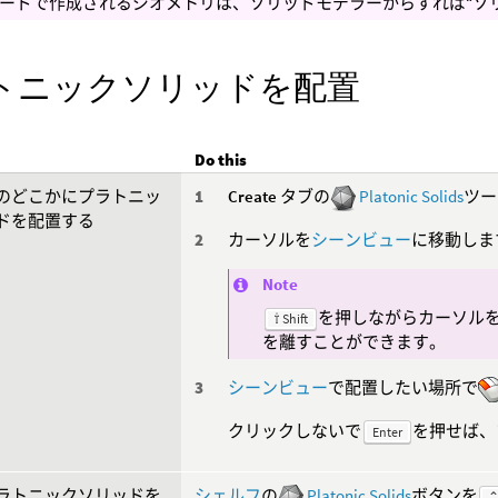
ードで作成されるジオメトリは、ソリッドモデラーからすれば“ソ
トニックソリッドを配置
Do this
のどこかにプラトニッ
Create
タブの
Platonic Solids
ツー
ドを配置する
カーソルを
シーンビュー
に移動しま
Note
を押しながらカーソル
⇧ Shift
を離すことができます。
シーンビュー
で配置したい場所で
クリックしないで
を押せば、
Enter
ラトニックソリッドを
シェルフ
の
Platonic Solids
ボタンを
⌃