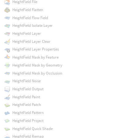
HeightField File
HeightField Flatten
HeightField Flow Field
HeightField Isolate Layer
HeightField Layer
HeightField Layer Clear
HeightField Layer Properties
HeightField Mask by Feature
HeightField Mask by Geometry
HeightField Mask by Occlusion
HeightField Noise
HeightField Output
HeightField Paint
HeightField Patch
HeightField Pattern
HeightField Project
HeightField Quick Shade
HeightField Remap