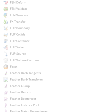
FEM Deform
FEM Validate
FEM Visualize
FK Transfer
FLIP Boundary
FLIP Collide
FLIP Container
FLIP Solver
FLIP Source
FLIP Volume Combine
Facet
Feather Barb Tangents
Feather Barb Transform
Feather Clump
Feather Deform
Feather Deintersect
Feather Instance Pool
Feather Match Uncondensed