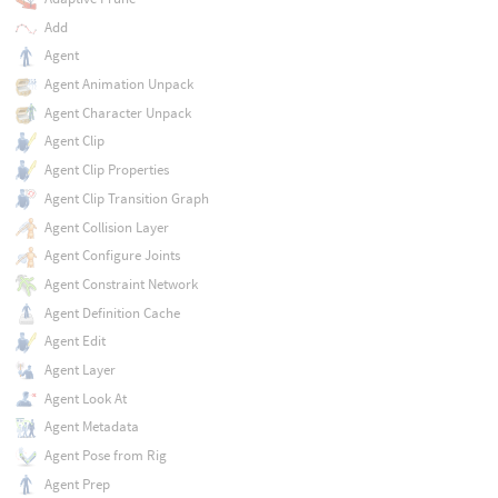
Add
Agent
Agent Animation Unpack
Agent Character Unpack
Agent Clip
Agent Clip Properties
Agent Clip Transition Graph
Agent Collision Layer
Agent Configure Joints
Agent Constraint Network
Agent Definition Cache
Agent Edit
Agent Layer
Agent Look At
Agent Metadata
Agent Pose from Rig
Agent Prep