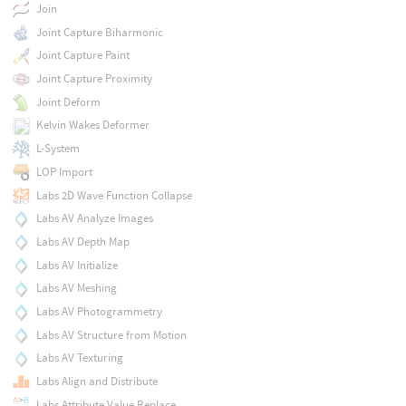
Join
Joint Capture Biharmonic
Joint Capture Paint
Joint Capture Proximity
Joint Deform
Kelvin Wakes Deformer
L-System
LOP Import
Labs 2D Wave Function Collapse
Labs AV Analyze Images
Labs AV Depth Map
Labs AV Initialize
Labs AV Meshing
Labs AV Photogrammetry
Labs AV Structure from Motion
Labs AV Texturing
Labs Align and Distribute
Labs Attribute Value Replace