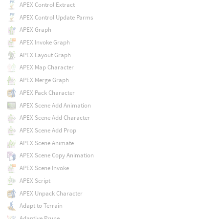
APEX Control Extract
APEX Control Update Parms
APEX Graph
APEX Invoke Graph
APEX Layout Graph
APEX Map Character
APEX Merge Graph
APEX Pack Character
APEX Scene Add Animation
APEX Scene Add Character
APEX Scene Add Prop
APEX Scene Animate
APEX Scene Copy Animation
APEX Scene Invoke
APEX Script
APEX Unpack Character
Adapt to Terrain
Adaptive Prune