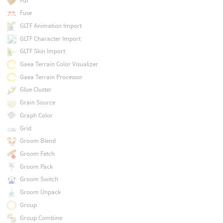
Fur
Fuse
GLTF Animation Import
GLTF Character Import
GLTF Skin Import
Gaea Terrain Color Visualizer
Gaea Terrain Processor
Glue Cluster
Grain Source
Graph Color
Grid
Groom Blend
Groom Fetch
Groom Pack
Groom Switch
Groom Unpack
Group
Group Combine