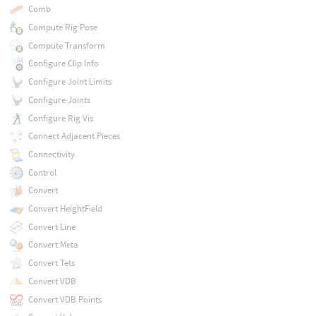
Comb
Compute Rig Pose
Compute Transform
Configure Clip Info
Configure Joint Limits
Configure Joints
Configure Rig Vis
Connect Adjacent Pieces
Connectivity
Control
Convert
Convert HeightField
Convert Line
Convert Meta
Convert Tets
Convert VDB
Convert VDB Points