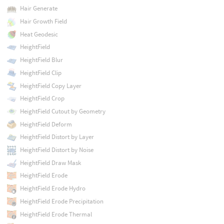
Hair Generate
Hair Growth Field
Heat Geodesic
HeightField
HeightField Blur
HeightField Clip
HeightField Copy Layer
HeightField Crop
HeightField Cutout by Geometry
HeightField Deform
HeightField Distort by Layer
HeightField Distort by Noise
HeightField Draw Mask
HeightField Erode
HeightField Erode Hydro
HeightField Erode Precipitation
HeightField Erode Thermal