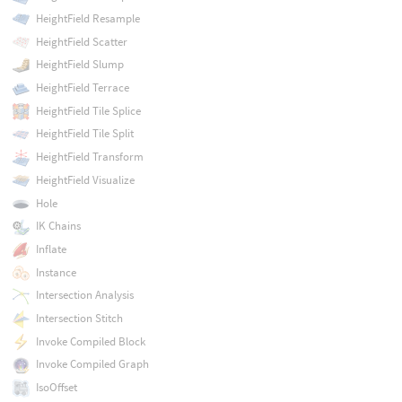
HeightField Resample
HeightField Scatter
HeightField Slump
HeightField Terrace
HeightField Tile Splice
HeightField Tile Split
HeightField Transform
HeightField Visualize
Hole
IK Chains
Inflate
Instance
Intersection Analysis
Intersection Stitch
Invoke Compiled Block
Invoke Compiled Graph
IsoOffset