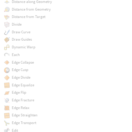
Distance along Geometry
Distance from Geometry
Distance from Target
Divide
Draw Curve
Draw Guides
Dynamic Warp
Each
Edge Collapse
Edge Cusp
Edge Divide
Edge Equalize
Edge Flip
Edge Fracture
Edge Relax
Edge Straighten
Edge Transport
Edit