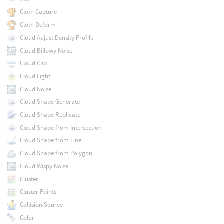
Cloth Capture
Cloth Deform
Cloud Adjust Density Profile
Cloud Billowy Noise
Cloud Clip
Cloud Light
Cloud Noise
Cloud Shape Generate
Cloud Shape Replicate
Cloud Shape from Intersection
Cloud Shape from Line
Cloud Shape from Polygon
Cloud Wispy Noise
Cluster
Cluster Points
Collision Source
Color