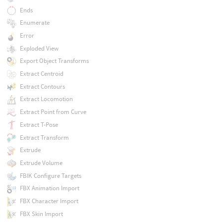
Ends
Enumerate
Error
Exploded View
Export Object Transforms
Extract Centroid
Extract Contours
Extract Locomotion
Extract Point from Curve
Extract T-Pose
Extract Transform
Extrude
Extrude Volume
FBIK Configure Targets
FBX Animation Import
FBX Character Import
FBX Skin Import