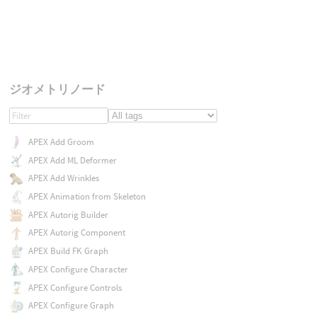
ジオメトリノード
APEX Add Groom
APEX Add ML Deformer
APEX Add Wrinkles
APEX Animation from Skeleton
APEX Autorig Builder
APEX Autorig Component
APEX Build FK Graph
APEX Configure Character
APEX Configure Controls
APEX Configure Graph