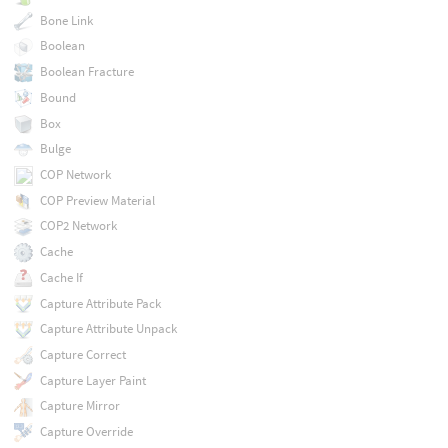
Bone Link
Boolean
Boolean Fracture
Bound
Box
Bulge
COP Network
COP Preview Material
COP2 Network
Cache
Cache If
Capture Attribute Pack
Capture Attribute Unpack
Capture Correct
Capture Layer Paint
Capture Mirror
Capture Override