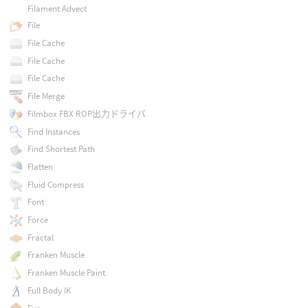
Filament Advect
File
File Cache
File Cache
File Cache
File Merge
Filmbox FBX ROP出力ドライバ
Find Instances
Find Shortest Path
Flatten
Fluid Compress
Font
Force
Fractal
Franken Muscle
Franken Muscle Paint
Full Body IK