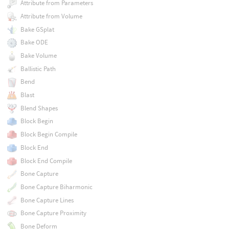
Attribute from Parameters
Attribute from Volume
Bake GSplat
Bake ODE
Bake Volume
Ballistic Path
Bend
Blast
Blend Shapes
Block Begin
Block Begin Compile
Block End
Block End Compile
Bone Capture
Bone Capture Biharmonic
Bone Capture Lines
Bone Capture Proximity
Bone Deform