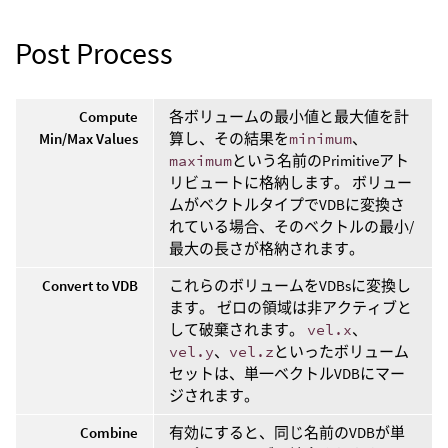
Post Process
Compute
各ボリュームの最小値と最大値を計
Min/Max Values
算し、その結果を
minimum
、
maximum
という名前のPrimitiveアト
リビュートに格納します。 ボリュー
ムがベクトルタイプでVDBに変換さ
れている場合、そのベクトルの最小/
最大の長さが格納されます。
Convert to VDB
これらのボリュームをVDBsに変換し
ます。 ゼロの領域は非アクティブと
して破棄されます。
vel.x
、
vel.y
、
vel.z
といったボリューム
セットは、単一ベクトルVDBにマー
ジされます。
Combine
有効にすると、同じ名前のVDBが単