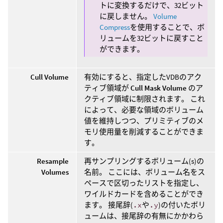
トに変換するだけで、32ビット
に戻しません。
Volume
Compress
を使用することで、ボ
リュームを32ビットに戻すこと
ができます。
Cull Volume
有効にすると、指定したVDBのアク
ティブ領域が
Cull Mask Volume
のア
クティブ領域に制限されます。 これ
によって、必要な領域のボリューム
値を維持しつつ、プリミティブのメ
モリ使用量を削減することができま
す。
Resample
再サンプリングするボリューム(s)の
Volumes
名前。 ここには、ボリューム名をス
ペースで区切ったリストを指定し、
ワイルドカードを含めることができ
ます。 接尾辞(
.x
や
.y
)の付いたボリ
ュームは、接尾辞の有無にかかわら