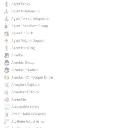
Agent Proxy
Agent Relationship
Agent Terrain Adaptation
Agent Transform Group
Agent Unpack
Agent Vellum Unpack
Agent from Rig
Alembic
Alembic Group
Alembic Primitive
Alembic ROP Output Driver
Armature Capture
Armature Deform
Assemble
Association Select
Attach Joint Geometry
Attribute Adjust Array