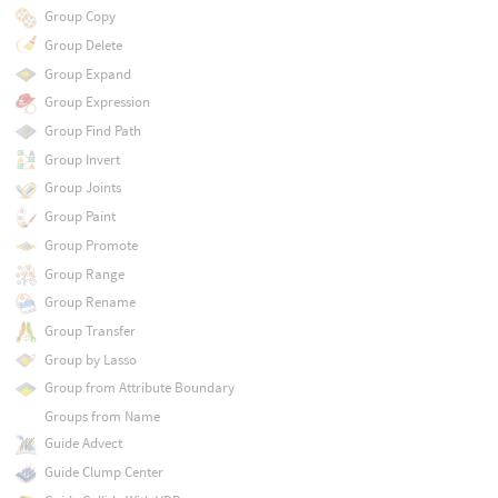
Group Copy
Group Delete
Group Expand
Group Expression
Group Find Path
Group Invert
Group Joints
Group Paint
Group Promote
Group Range
Group Rename
Group Transfer
Group by Lasso
Group from Attribute Boundary
Groups from Name
Guide Advect
Guide Clump Center