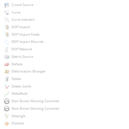
Crowd Source
Curve
Curve Intersect
DOP Import
DOP Import Fields
DOP Import Records
DOP Network
Debris Source
Deflate
Deformation Wrangle
Delete
Delete Joints
DeltaMush
Dem Bones Skinning Converter
Dem Bones Skinning Converter
Detangle
Dissolve