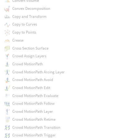
Convert Volume
Convex Decomposition
Copy and Transform
Copy to Curves
Copy to Points
Crease
Cross Section Surface
Crowd Assign Layers
Crowd MotionPath
Crowd MotionPath Arcing Layer
Crowd MotionPath Avoid
Crowd MotionPath Edit
Crowd MotionPath Evaluate
Crowd MotionPath Follow
Crowd MotionPath Layer
Crowd MotionPath Retime
Crowd MotionPath Transition
Crowd MotionPath Trigger