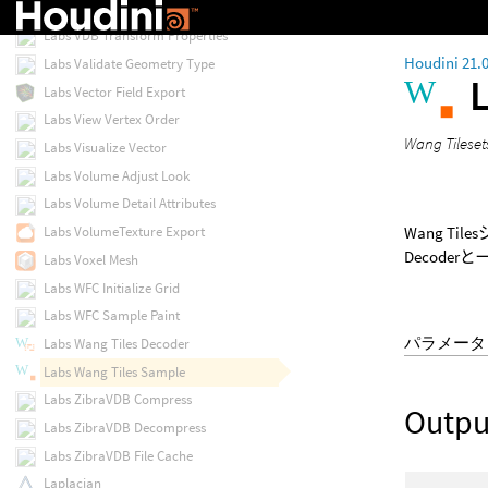
Labs Unreal Worldcomposition Prepare
Labs VDB Transform Properties
Houdini 21.
Labs Validate Geometry Type
Labs Vector Field Export
Labs View Vertex Order
Wang T
Labs Visualize Vector
Labs Volume Adjust Look
Labs Volume Detail Attributes
Wang T
Labs VolumeTexture Export
Decode
Labs Voxel Mesh
Labs WFC Initialize Grid
Labs WFC Sample Paint
パラメータ
Labs Wang Tiles Decoder
Labs Wang Tiles Sample
Labs ZibraVDB Compress
Outpu
Labs ZibraVDB Decompress
Labs ZibraVDB File Cache
Laplacian