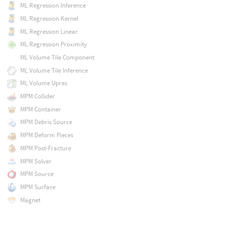
ML Regression Inference
ML Regression Kernel
ML Regression Linear
ML Regression Proximity
ML Volume Tile Component
ML Volume Tile Inference
ML Volume Upres
MPM Collider
MPM Container
MPM Debris Source
MPM Deform Pieces
MPM Post-Fracture
MPM Solver
MPM Source
MPM Surface
Magnet
Map Points
Mask by Feature