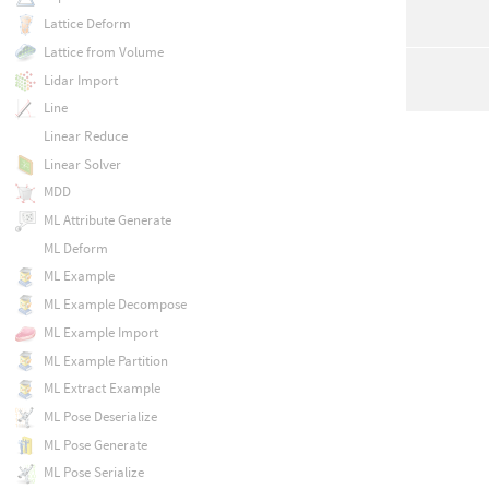
Lattice Deform
Lattice from Volume
Lidar Import
Line
Linear Reduce
Linear Solver
MDD
ML Attribute Generate
ML Deform
ML Example
ML Example Decompose
ML Example Import
ML Example Partition
ML Extract Example
ML Pose Deserialize
ML Pose Generate
ML Pose Serialize