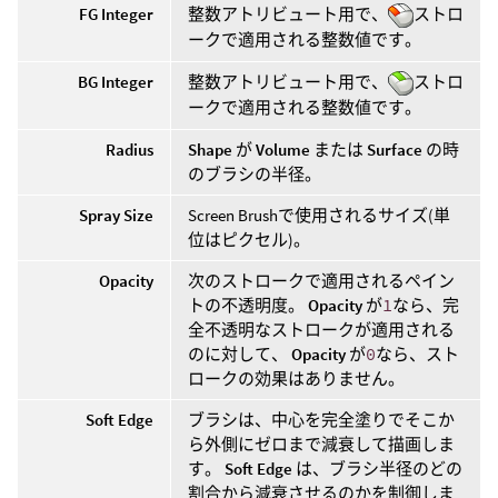
FG Integer
整数アトリビュート用で、
ストロ
ークで適用される整数値です。
BG Integer
整数アトリビュート用で、
ストロ
ークで適用される整数値です。
Radius
Shape
が
Volume
または
Surface
の時
のブラシの半径。
Spray Size
Screen Brushで使用されるサイズ(単
位はピクセル)。
Opacity
次のストロークで適用されるペイン
トの不透明度。
Opacity
が
1
なら、完
全不透明なストロークが適用される
のに対して、
Opacity
が
0
なら、スト
ロークの効果はありません。
Soft Edge
ブラシは、中心を完全塗りでそこか
ら外側にゼロまで減衰して描画しま
す。
Soft Edge
は、ブラシ半径のどの
割合から減衰させるのかを制御しま