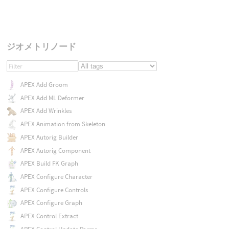
ジオメトリノード
APEX Add Groom
APEX Add ML Deformer
APEX Add Wrinkles
APEX Animation from Skeleton
APEX Autorig Builder
APEX Autorig Component
APEX Build FK Graph
APEX Configure Character
APEX Configure Controls
APEX Configure Graph
APEX Control Extract