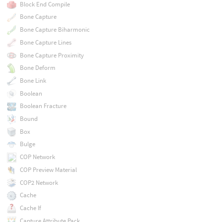
Block End Compile
Bone Capture
Bone Capture Biharmonic
Bone Capture Lines
Bone Capture Proximity
Bone Deform
Bone Link
Boolean
Boolean Fracture
Bound
Box
Bulge
COP Network
COP Preview Material
COP2 Network
Cache
Cache If
Capture Attribute Pack