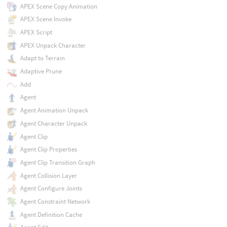
APEX Scene Copy Animation
APEX Scene Invoke
APEX Script
APEX Unpack Character
Adapt to Terrain
Adaptive Prune
Add
Agent
Agent Animation Unpack
Agent Character Unpack
Agent Clip
Agent Clip Properties
Agent Clip Transition Graph
Agent Collision Layer
Agent Configure Joints
Agent Constraint Network
Agent Definition Cache