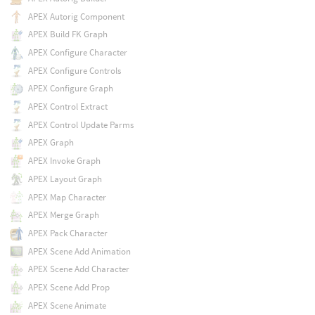
APEX Autorig Component
APEX Build FK Graph
APEX Configure Character
APEX Configure Controls
APEX Configure Graph
APEX Control Extract
APEX Control Update Parms
APEX Graph
APEX Invoke Graph
APEX Layout Graph
APEX Map Character
APEX Merge Graph
APEX Pack Character
APEX Scene Add Animation
APEX Scene Add Character
APEX Scene Add Prop
APEX Scene Animate