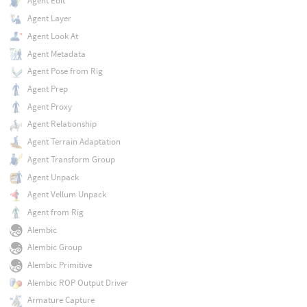
Agent Edit
Agent Layer
Agent Look At
Agent Metadata
Agent Pose from Rig
Agent Prep
Agent Proxy
Agent Relationship
Agent Terrain Adaptation
Agent Transform Group
Agent Unpack
Agent Vellum Unpack
Agent from Rig
Alembic
Alembic Group
Alembic Primitive
Alembic ROP Output Driver
Armature Capture