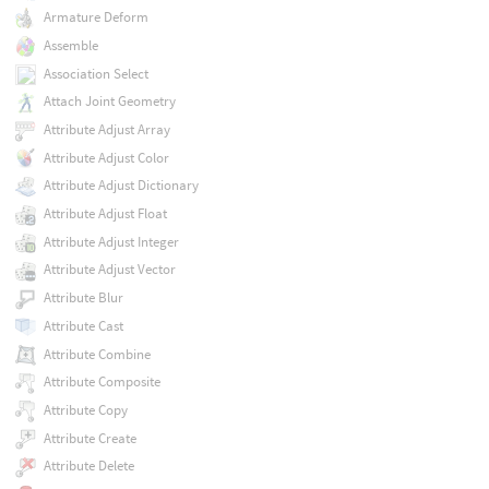
Armature Deform
Assemble
Association Select
Attach Joint Geometry
Attribute Adjust Array
Attribute Adjust Color
Attribute Adjust Dictionary
Attribute Adjust Float
Attribute Adjust Integer
Attribute Adjust Vector
Attribute Blur
Attribute Cast
Attribute Combine
Attribute Composite
Attribute Copy
Attribute Create
Attribute Delete