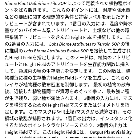
Biome Plant Definitions File SOP
によって定義された植物種ポイ
ントをばら撒きます。 これらのポイントには、温度や降水量
などの要因に関する理想的な条件と許容レベルを示したアト
リビュートが含まれています。 2番目の入力には、温度や降水
量などのバイオーム系アトリビュートと、土壌などの他の環
境系統アトリビュートを含んだHeight Fieldを接続します。 こ
の2番目の入力には、
Labs Biome Attributes to Terrain SOP
の後
に推奨の
Labs Biome Attributes Evolve SOP
を接続して生成され
たHieght Fieldを指定します。 このノードは、植物のアトリビ
ュートとHeight Fieldのアトリビュートを生存能力関数に挿入
して、領域内の種の生存能力を決定します。 この関数は、植
物種毎に種の生存能力Height Fieldレイヤを生成し、これらの
レイヤが植物種の散布密度を制御します。 最初の植物の散布
後、近接した植物種同士が資源をめぐって争い、最も強い種
が生き残り、弱い種が淘汰されます。 3番目の入力には、マス
クを構築するためのHeight Fieldマスクまたはジオメトリを指
定します。 このマスクはSoil(土壌)マスクから減算され、その
領域の散乱が排除されます。 1番目の出力は、インスタンス化
するためのポイントクラウドソースであり、2番目の出力は
Height Fieldです。 このHieght Fieldには、
Output Plant Viability