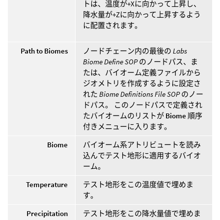
トは、温度が+Xに向かって上昇し、
降水量が+Zに向かって上昇するよう
に配置されます。
Path to Biomes
ノードチェーン内の最後の
Labs
Biome Define SOP
のノードパス、ま
たは、バイオーム定義ファイルから
ジオメトリを作成するように設定さ
れた
Biome Definitions File SOP
のノー
ドパス。 このノードパスで定義され
たバイオームのリストが
Biome
順序
付きメニューに入ります。
Biome
バイオーム系アトリビュートを読み
込んでテスト地形に適用するバイオ
ーム。
Temperature
テスト地形をこの温度値で埋めま
す。
Precipitation
テスト地形をこの降水量値で埋めま