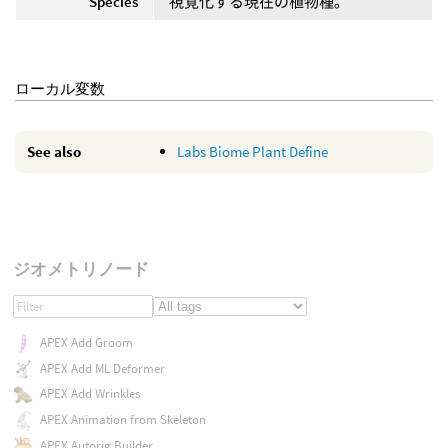
Species
視覚化する現在の植物種。
ローカル変数
See also
Labs Biome Plant Define
ジオメトリノード
APEX Add Groom
APEX Add ML Deformer
APEX Add Wrinkles
APEX Animation from Skeleton
APEX Autorig Builder