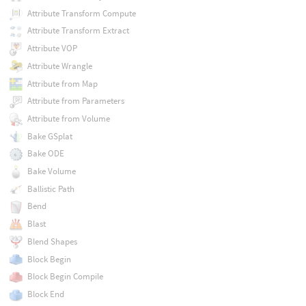
Attribute Transform Compute
Attribute Transform Extract
Attribute VOP
Attribute Wrangle
Attribute from Map
Attribute from Parameters
Attribute from Volume
Bake GSplat
Bake ODE
Bake Volume
Ballistic Path
Bend
Blast
Blend Shapes
Block Begin
Block Begin Compile
Block End