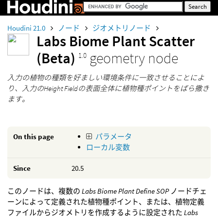
Houdini 21.0
ノード
ジオメトリノード
Labs Biome Plant Scatter
(Beta)
geometry node
1.0
入力の植物の種類を好ましい環境条件に一致させることによ
り、入力のHeight Fieldの表面全体に植物種ポイントをばら撒き
ます。
On this page
パラメータ
ローカル変数
Since
20.5
このノードは、複数の
Labs Biome Plant Define SOP
ノードチェ
ーンによって定義された植物種ポイント、または、植物定義
ファイルからジオメトリを作成するように設定された
Labs