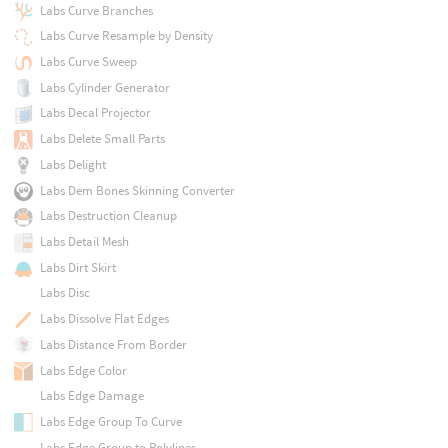
Labs Curve Branches
Labs Curve Resample by Density
Labs Curve Sweep
Labs Cylinder Generator
Labs Decal Projector
Labs Delete Small Parts
Labs Delight
Labs Dem Bones Skinning Converter
Labs Destruction Cleanup
Labs Detail Mesh
Labs Dirt Skirt
Labs Disc
Labs Dissolve Flat Edges
Labs Distance From Border
Labs Edge Color
Labs Edge Damage
Labs Edge Group To Curve
Labs Edge Group to Polylines