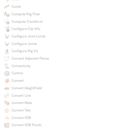
Comb
Compute Rig Pose
Compute Transform
Configure Clip Info
Configure Joint Limits
Configure Joints
Configure Rig Vis
Connect Adjacent Pieces
Connectivity
Control
Convert
Convert HeightField
Convert Line
Convert Meta
Convert Tets
Convert VDB
Convert VDB Points