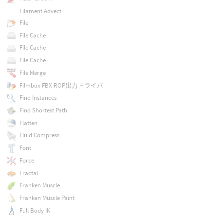
Filament Advect
File
File Cache
File Cache
File Cache
File Merge
Filmbox FBX ROP出力ドライバ
Find Instances
Find Shortest Path
Flatten
Fluid Compress
Font
Force
Fractal
Franken Muscle
Franken Muscle Paint
Full Body IK