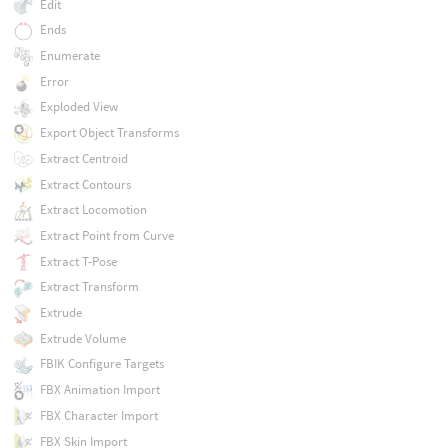
Edit
Ends
Enumerate
Error
Exploded View
Export Object Transforms
Extract Centroid
Extract Contours
Extract Locomotion
Extract Point from Curve
Extract T-Pose
Extract Transform
Extrude
Extrude Volume
FBIK Configure Targets
FBX Animation Import
FBX Character Import
FBX Skin Import