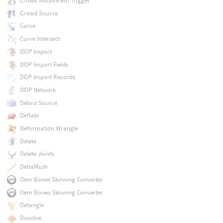
Crowd MotionPath Trigger
Crowd Source
Curve
Curve Intersect
DOP Import
DOP Import Fields
DOP Import Records
DOP Network
Debris Source
Deflate
Deformation Wrangle
Delete
Delete Joints
DeltaMush
Dem Bones Skinning Converter
Dem Bones Skinning Converter
Detangle
Dissolve