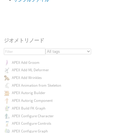
ジオメトリノード
APEX Add Groom
APEX Add ML Deformer
APEX Add Wrinkles
APEX Animation from Skeleton
APEX Autorig Builder
APEX Autorig Component
APEX Build FK Graph
APEX Configure Character
APEX Configure Controls
APEX Configure Graph