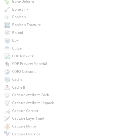
Bone Deform
Bone Link
Boolean
Boolean Fracture
Bound
Box
Bulge
COP Network
COP Preview Material
COP2 Network
Cache
Cache If
Capture Attribute Pack
Capture Attribute Unpack
Capture Correct
Capture Layer Paint
Capture Mirror
Capture Override