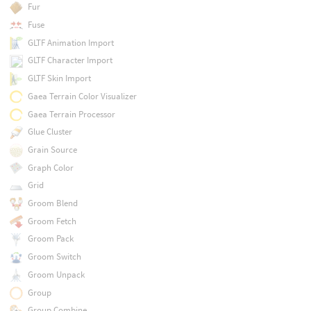
Fur
Fuse
GLTF Animation Import
GLTF Character Import
GLTF Skin Import
Gaea Terrain Color Visualizer
Gaea Terrain Processor
Glue Cluster
Grain Source
Graph Color
Grid
Groom Blend
Groom Fetch
Groom Pack
Groom Switch
Groom Unpack
Group
Group Combine