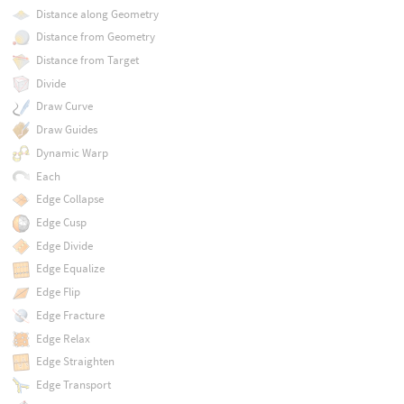
Distance along Geometry
Distance from Geometry
Distance from Target
Divide
Draw Curve
Draw Guides
Dynamic Warp
Each
Edge Collapse
Edge Cusp
Edge Divide
Edge Equalize
Edge Flip
Edge Fracture
Edge Relax
Edge Straighten
Edge Transport