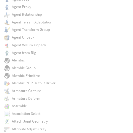
Agent Proxy
Agent Relationship
Agent Terrain Adaptation
Agent Transform Group
Agent Unpack
Agent Vellum Unpack
Agent from Rig
Alembic
Alembic Group
Alembic Primitive
Alembic ROP Output Driver
Armature Capture
Armature Deform
Assemble
Association Select
Attach Joint Geometry
Attribute Adjust Array