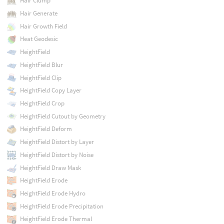
Hair Clump
Hair Generate
Hair Growth Field
Heat Geodesic
HeightField
HeightField Blur
HeightField Clip
HeightField Copy Layer
HeightField Crop
HeightField Cutout by Geometry
HeightField Deform
HeightField Distort by Layer
HeightField Distort by Noise
HeightField Draw Mask
HeightField Erode
HeightField Erode Hydro
HeightField Erode Precipitation
HeightField Erode Thermal