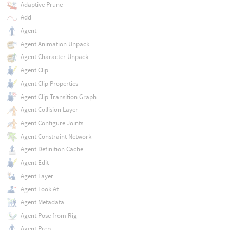
Adaptive Prune
Add
Agent
Agent Animation Unpack
Agent Character Unpack
Agent Clip
Agent Clip Properties
Agent Clip Transition Graph
Agent Collision Layer
Agent Configure Joints
Agent Constraint Network
Agent Definition Cache
Agent Edit
Agent Layer
Agent Look At
Agent Metadata
Agent Pose from Rig
Agent Prep