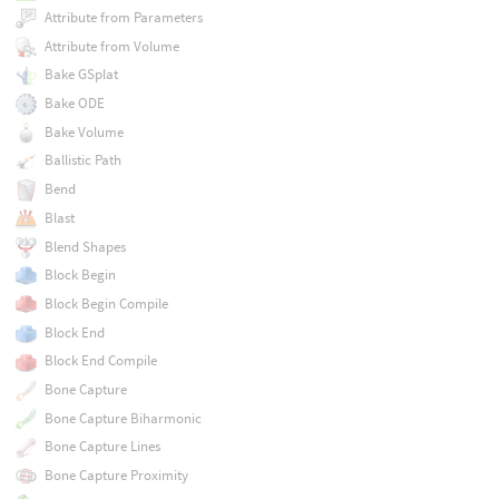
Attribute from Parameters
Attribute from Volume
Bake GSplat
Bake ODE
Bake Volume
Ballistic Path
Bend
Blast
Blend Shapes
Block Begin
Block Begin Compile
Block End
Block End Compile
Bone Capture
Bone Capture Biharmonic
Bone Capture Lines
Bone Capture Proximity