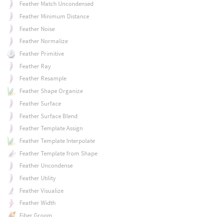
Feather Match Uncondensed
Feather Minimum Distance
Feather Noise
Feather Normalize
Feather Primitive
Feather Ray
Feather Resample
Feather Shape Organize
Feather Surface
Feather Surface Blend
Feather Template Assign
Feather Template Interpolate
Feather Template from Shape
Feather Uncondense
Feather Utility
Feather Visualize
Feather Width
Fiber Groom