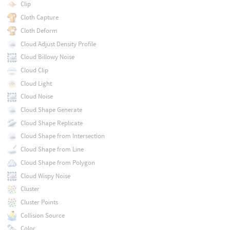
Clip
Cloth Capture
Cloth Deform
Cloud Adjust Density Profile
Cloud Billowy Noise
Cloud Clip
Cloud Light
Cloud Noise
Cloud Shape Generate
Cloud Shape Replicate
Cloud Shape from Intersection
Cloud Shape from Line
Cloud Shape from Polygon
Cloud Wispy Noise
Cluster
Cluster Points
Collision Source
Color