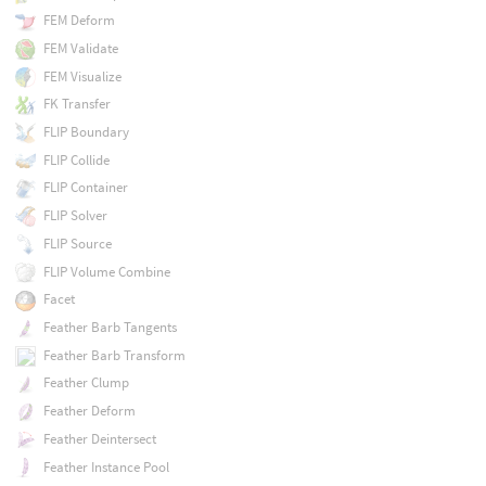
FEM Deform
FEM Validate
FEM Visualize
FK Transfer
FLIP Boundary
FLIP Collide
FLIP Container
FLIP Solver
FLIP Source
FLIP Volume Combine
Facet
Feather Barb Tangents
Feather Barb Transform
Feather Clump
Feather Deform
Feather Deintersect
Feather Instance Pool