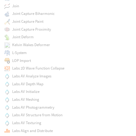
Join
Joint Capture Biharmonic
Joint Capture Paint
Joint Capture Proximity
Joint Deform
Kelvin Wakes Deformer
L-System
LOP Import
Labs 2D Wave Function Collapse
Labs AV Analyze Images
Labs AV Depth Map
Labs AV Initialize
Labs AV Meshing
Labs AV Photogrammetry
Labs AV Structure from Motion
Labs AV Texturing
Labs Align and Distribute