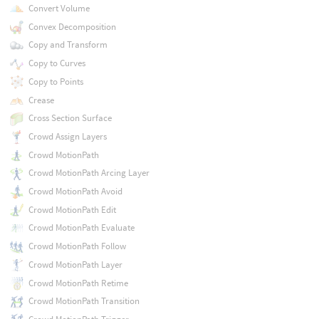
Convert Volume
Convex Decomposition
Copy and Transform
Copy to Curves
Copy to Points
Crease
Cross Section Surface
Crowd Assign Layers
Crowd MotionPath
Crowd MotionPath Arcing Layer
Crowd MotionPath Avoid
Crowd MotionPath Edit
Crowd MotionPath Evaluate
Crowd MotionPath Follow
Crowd MotionPath Layer
Crowd MotionPath Retime
Crowd MotionPath Transition