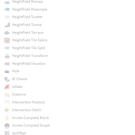
HeightField Remap
HeightField Resample
HeightField Scatter
HeightField Slump
HeightField Terrace
HeightField Tile Splice
HeightField Tile Split
HeightField Transform
HeightField Visualize
Hole
IK Chains
Inflate
Instance
Intersection Analysis
Intersection Stitch
Invoke Compiled Block
Invoke Compiled Graph
IsoOffset