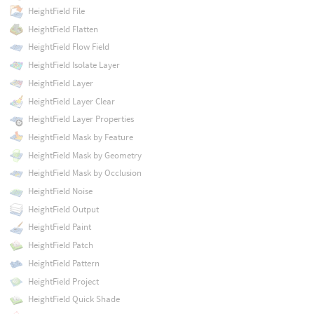
HeightField File
HeightField Flatten
HeightField Flow Field
HeightField Isolate Layer
HeightField Layer
HeightField Layer Clear
HeightField Layer Properties
HeightField Mask by Feature
HeightField Mask by Geometry
HeightField Mask by Occlusion
HeightField Noise
HeightField Output
HeightField Paint
HeightField Patch
HeightField Pattern
HeightField Project
HeightField Quick Shade