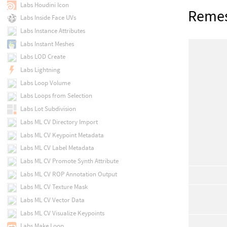
Labs Houdini Icon
Reme
Labs Inside Face UVs
Labs Instance Attributes
Labs Instant Meshes
Labs LOD Create
Labs Lightning
Labs Loop Volume
Labs Loops from Selection
Labs Lot Subdivision
Labs ML CV Directory Import
Labs ML CV Keypoint Metadata
Labs ML CV Label Metadata
Labs ML CV Promote Synth Attribute
Labs ML CV ROP Annotation Output
Labs ML CV Texture Mask
Labs ML CV Vector Data
Labs ML CV Visualize Keypoints
Labs Make Loop