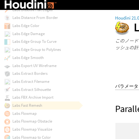
Labs Disc
Labs Dissolve Flat Edges
Houdini 21.
Labs Distance From Border
Labs Edge Color
Labs Edge Damage
このノード
Labs Edge Group To Curve
ッシュの計
Labs Edge Group to Polylines
Labs Edge Smooth
Labs Export UV Wireframe
Labs Extract Borders
Labs Extract Filename
パラメータ
Labs Extract Silhouette
Labs FBX Archive Import
Parall
Labs Fast Remesh
Labs Flowmap
Labs Flowmap Obstacle
Labs Flowmap Visualize
Labs Flowmap to Color