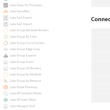
Labs Gaea Tor Processor
Labs GameRes
Connec
Labs GoZ Export
Labs GoZ Import
Labs Group Attribute Borders
Labs Group By Color
Labs Group Curve Corners
Labs Group Edge Loop
Labs Group Expand
Labs Group Invert
Labs Group UV Borders
Labs Group by Attribute
Labs Group by Measure
Labs Guide Flowmap
Labs HF Combine Masks
Labs HF Insert Mask
Labs Hexagon Grid