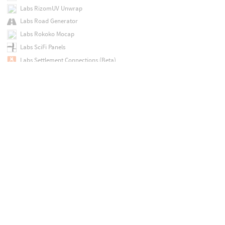
Labs RizomUV Unwrap
Labs Road Generator
Labs Rokoko Mocap
Labs SciFi Panels
Labs Settlement Connections (Beta)
Labs Simple Baker
Labs Simple Retime
Labs Simple Rope Wrap
Labs Simple Shapes
Labs Sine Wave
Labs Sketchfab
Labs Skinning Converter
Labs Snow Buildup
Labs Soften Normals
Labs Sort
Labs Sphere Generator
Labs Spiral