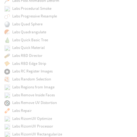
Labs Post Animation Deform
Labs Procedural Smoke
Labs Progressive Resample
Labs Quad Sphere
Labs Quadrangulate
Labs Quick Basic Tree
Labs Quick Material
Labs RBD Director
Labs RBD Edge Strip
Labs RC Register Images
Labs Random Selection
Labs Regions from Image
Labs Remove Inside Faces
Labs Remove UV Distortion
Labs Repair
Labs RizomUV Optimize
Labs RizomUV Processor
Labs RizomUV Rectangularize