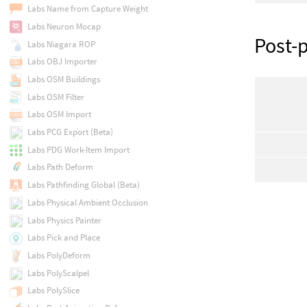
Labs Name from Capture Weight
Labs Neuron Mocap
Post-
Labs Niagara ROP
Labs OBJ Importer
Labs OSM Buildings
Labs OSM Filter
Labs OSM Import
Labs PCG Export (Beta)
Labs PDG Work-Item Import
Labs Path Deform
Labs Pathfinding Global (Beta)
Labs Physical Ambient Occlusion
Labs Physics Painter
Labs Pick and Place
Labs PolyDeform
Labs PolyScalpel
Labs PolySlice