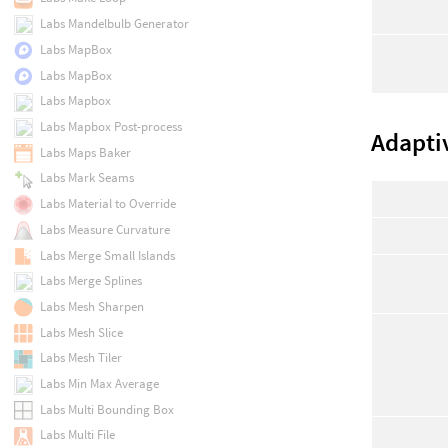
Labs Mandelbulb Generator
Labs MapBox
Labs MapBox
Labs Mapbox
Labs Mapbox Post-process
Adapti
Labs Maps Baker
Labs Mark Seams
Labs Material to Override
Labs Measure Curvature
Labs Merge Small Islands
Labs Merge Splines
Labs Mesh Sharpen
Labs Mesh Slice
Labs Mesh Tiler
Labs Min Max Average
Labs Multi Bounding Box
Labs Multi File