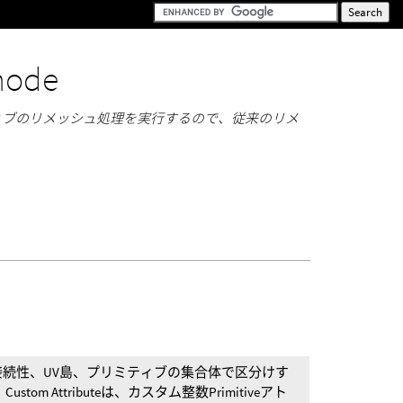
node
ティブのリメッシュ処理を実行するので、従来のリメ
Sizeには、接続性、UV島、プリミティブの集合体で区分けす
om Attributeは、カスタム整数Primitiveアト